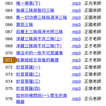
063
唯一佛乘(下)
mp3
正光老師
064
無緣三昧與智印三昧
mp3
正國老師
065
集一切功德三昧與清淨三昧
mp3
正國老師
066
慧炬三昧
mp3
正國老師
067
莊嚴王三昧與淨光明三昧
mp3
正國老師
068
淨藏三昧與不共三昧(上)
mp3
正才老師
069
淨藏三昧與不共三昧(下)
mp3
正才老師
070
佛法中的一些不可思議事
mp3
正才老師
071
法華經經文背後的義理
mp3
正才老師
072
妙音菩薩(一)
mp3
正墩老師
073
妙音菩薩(二)
mp3
正墩老師
074
妙音菩薩(三)
mp3
正墩老師
075
妙音菩薩(四)
mp3
正墩老師
如何向佛問訊(一)-眾生的貪
076
mp3
正元老師
瞋癡