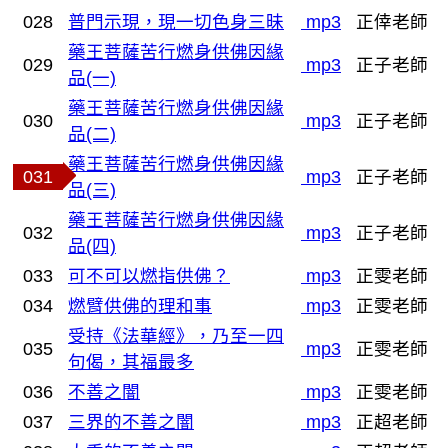
028
普門示現，現一切色身三昧
mp3
正倖老師
藥王菩薩苦行燃身供佛因緣
029
mp3
正子老師
品(一)
藥王菩薩苦行燃身供佛因緣
030
mp3
正子老師
品(二)
藥王菩薩苦行燃身供佛因緣
031
mp3
正子老師
品(三)
藥王菩薩苦行燃身供佛因緣
032
mp3
正子老師
品(四)
033
可不可以燃指供佛？
mp3
正雯老師
034
燃臂供佛的理和事
mp3
正雯老師
受持《法華經》，乃至一四
035
mp3
正雯老師
句偈，其福最多
036
不善之闇
mp3
正雯老師
037
三界的不善之闇
mp3
正超老師