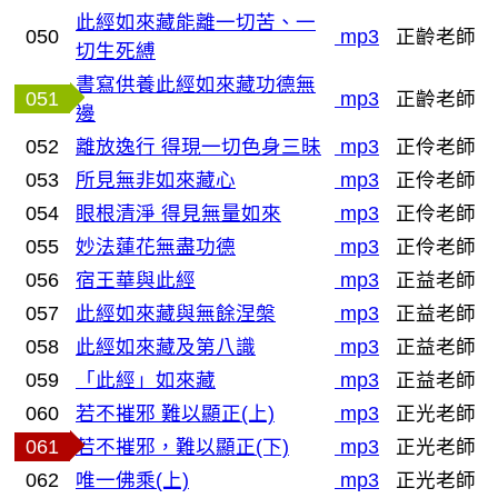
此經如來藏能離一切苦、一
050
mp3
正齡老師
切生死縛
書寫供養此經如來藏功德無
051
mp3
正齡老師
邊
052
離放逸行 得現一切色身三昧
mp3
正伶老師
053
所見無非如來藏心
mp3
正伶老師
054
眼根清淨 得見無量如來
mp3
正伶老師
055
妙法蓮花無盡功德
mp3
正伶老師
056
宿王華與此經
mp3
正益老師
057
此經如來藏與無餘涅槃
mp3
正益老師
058
此經如來藏及第八識
mp3
正益老師
059
「此經」如來藏
mp3
正益老師
060
若不摧邪 難以顯正(上)
mp3
正光老師
061
若不摧邪，難以顯正(下)
mp3
正光老師
062
唯一佛乘(上)
mp3
正光老師