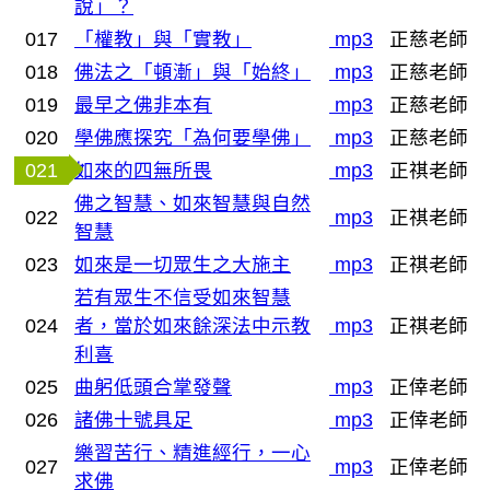
說」？
017
「權教」與「實教」
mp3
正慈老師
018
佛法之「頓漸」與「始終」
mp3
正慈老師
019
最早之佛非本有
mp3
正慈老師
020
學佛應探究「為何要學佛」
mp3
正慈老師
021
如來的四無所畏
mp3
正祺老師
佛之智慧、如來智慧與自然
022
mp3
正祺老師
智慧
023
如來是一切眾生之大施主
mp3
正祺老師
若有眾生不信受如來智慧
024
者，當於如來餘深法中示教
mp3
正祺老師
利喜
025
曲躬低頭合掌發聲
mp3
正倖老師
026
諸佛十號具足
mp3
正倖老師
樂習苦行、精進經行，一心
027
mp3
正倖老師
求佛