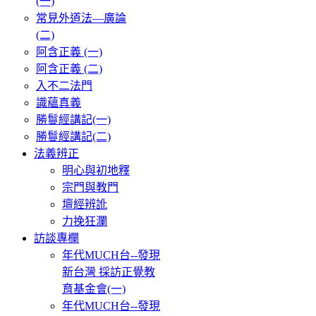
(一)
常見外道法—廣論
(二)
阿含正義 (一)
阿含正義 (二)
入不二法門
識蘊真義
勝鬘經講記(一)
勝鬘經講記(二)
法義辨正
明心與初地釋
宗門與教門
壇經辨訛
力挽狂瀾
訪談專欄
年代MUCH台--發現
新台灣 採訪正覺教
育基金會(一)
年代MUCH台--發現