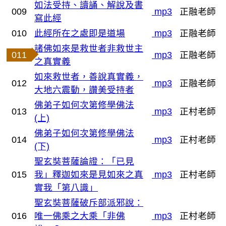
如法受持、讀誦、解說及書
009
mp3
正融老師
寫此經
010
此經所在之處即是道場
mp3
正融老師
諸佛如來是救世者非救世主
011
mp3
正融老師
之真實義
如來救世者，善說真實義，
012
mp3
正融老師
大地六震動，讚美受持者
佛弟子如何次第修學佛法
013
mp3
正村老師
(上)
佛弟子如何次第修學佛法
014
mp3
正村老師
(下)
聖玄奘菩薩論證：「已見
015
我」釋迦如來是見如來之真
mp3
正村老師
實我「第八識」
聖玄奘菩薩破斥部派邪說：
016
唯一佛乘之大乘「非佛
mp3
正村老師