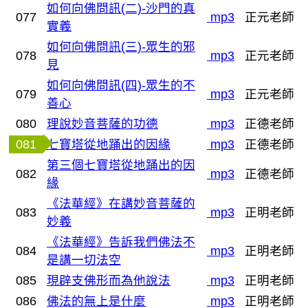
如何向佛問訊(二)-沙門的真
077
mp3
正元老師
實義
如何向佛問訊(三)-眾生的邪
078
mp3
正元老師
見
如何向佛問訊(四)-眾生的不
079
mp3
正元老師
善心
080
理說妙音菩薩的功德
mp3
正德老師
081
七寶塔從地踊出的因緣
mp3
正德老師
第三個七寶塔從地踊出的因
082
mp3
正德老師
緣
《法華經》在講妙音菩薩的
083
mp3
正明老師
妙義
《法華經》告訴我們佛法不
084
mp3
正明老師
是講一切法空
085
現辟支佛形而為他說法
mp3
正明老師
086
佛法的無上是什麼
mp3
正明老師