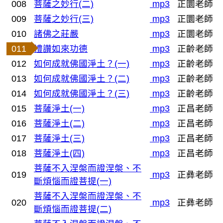
008
菩薩之妙行(二)
mp3
正圜老師
009
菩薩之妙行(三)
mp3
正圜老師
010
諸佛之莊嚴
mp3
正圜老師
011
禮讚如來功德
mp3
正齡老師
012
如何成就佛國淨土？(一)
mp3
正齡老師
013
如何成就佛國淨土？(二)
mp3
正齡老師
014
如何成就佛國淨土？(三)
mp3
正齡老師
015
菩薩淨土(一)
mp3
正昌老師
016
菩薩淨土(二)
mp3
正昌老師
017
菩薩淨土(三)
mp3
正昌老師
018
菩薩淨土(四)
mp3
正昌老師
菩薩不入涅槃而證涅槃、不
019
mp3
正彝老師
斷煩惱而證菩提(一)
菩薩不入涅槃而證涅槃、不
020
mp3
正彝老師
斷煩惱而證菩提(二)