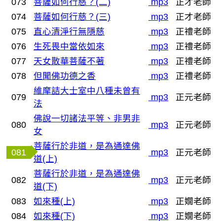
073
菩薩如何行慈？(二)
mp3
正才老師
074
菩薩如何行慈？(三)
mp3
正才老師
075
直心清淨行無隱慈
mp3
正禮老師
076
生死畏中當依如來
mp3
正禮老師
077
天女散華菩薩不著
mp3
正禮老師
078
但聞佛功德之香
mp3
正禮老師
維摩詰大士室中八種未曾有
079
mp3
正元老師
法
佛說一切諸法平等、非男非
080
mp3
正元老師
女
菩薩行於非道，是為通達佛
081
mp3
正元老師
道(上)
菩薩行於非道，是為通達佛
082
mp3
正元老師
道(下)
083
如來種(上)
mp3
正嫺老師
084
如來種(下)
mp3
正嫺老師