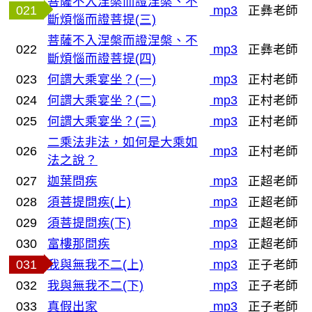
菩薩不入涅槃而證涅槃、不
021
mp3
正彝老師
斷煩惱而證菩提(三)
菩薩不入涅槃而證涅槃、不
022
mp3
正彝老師
斷煩惱而證菩提(四)
023
何謂大乘宴坐？(一)
mp3
正村老師
024
何謂大乘宴坐？(二)
mp3
正村老師
025
何謂大乘宴坐？(三)
mp3
正村老師
二乘法非法，如何是大乘如
026
mp3
正村老師
法之說？
027
迦葉問疾
mp3
正超老師
028
須菩提問疾(上)
mp3
正超老師
029
須菩提問疾(下)
mp3
正超老師
030
富樓那問疾
mp3
正超老師
031
我與無我不二(上)
mp3
正子老師
032
我與無我不二(下)
mp3
正子老師
033
真假出家
mp3
正子老師