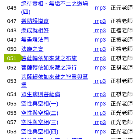
絕待實相、無垢不二之道場
046
mp3
正元老師
(四)
047
樂隨護道意
mp3
正禮老師
048
樂成就相好
mp3
正禮老師
049
無盡燈法門
mp3
正禮老師
050
法施之會
mp3
正禮老師
051
菩薩轉依如來藏之布施
mp3
正祺老師
052
菩薩轉依如來藏之淨行
mp3
正祺老師
菩薩轉依如來藏之智業與慧
053
mp3
正祺老師
業
054
眾生病則菩薩病
mp3
正祺老師
055
空性與空相(一)
mp3
正光老師
056
空性與空相(二)
mp3
正光老師
057
空性與空相(三)
mp3
正光老師
058
空性與空相(四)
mp3
正光老師