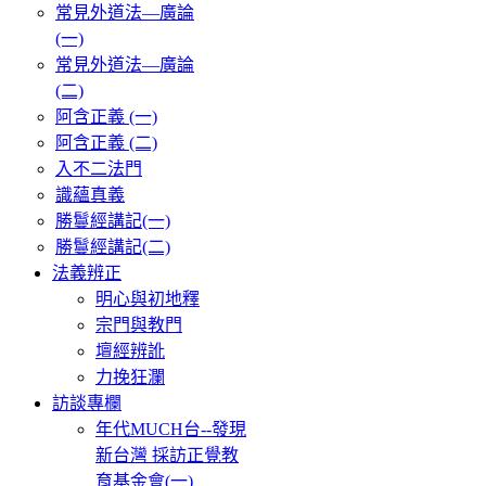
常見外道法—廣論
(一)
常見外道法—廣論
(二)
阿含正義 (一)
阿含正義 (二)
入不二法門
識蘊真義
勝鬘經講記(一)
勝鬘經講記(二)
法義辨正
明心與初地釋
宗門與教門
壇經辨訛
力挽狂瀾
訪談專欄
年代MUCH台--發現
新台灣 採訪正覺教
育基金會(一)