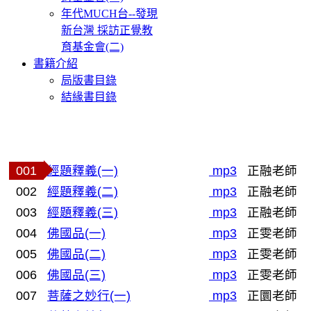
年代MUCH台--發現
新台灣 採訪正覺教
育基金會(二)
書籍介紹
局版書目錄
結緣書目錄
001
經題釋義(一)
mp3
正融老師
002
經題釋義(二)
mp3
正融老師
003
經題釋義(三)
mp3
正融老師
004
佛國品(一)
mp3
正雯老師
005
佛國品(二)
mp3
正雯老師
006
佛國品(三)
mp3
正雯老師
007
菩薩之妙行(一)
mp3
正圜老師