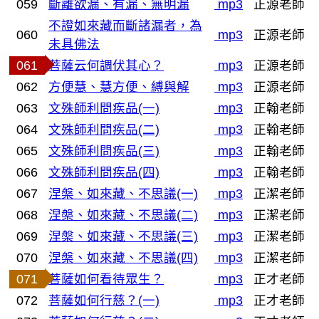
059
斷離欲漏、有漏、無明漏
mp3
正源老師
不證如來藏而斷諸漏者，為
060
mp3
正源老師
未具佛法
061
菩薩云何調伏其心？
mp3
正源老師
062
方便慧、慧方便、縛與解
mp3
正源老師
063
文殊師利問疾品(一)
mp3
正翰老師
064
文殊師利問疾品(二)
mp3
正翰老師
065
文殊師利問疾品(三)
mp3
正翰老師
066
文殊師利問疾品(四)
mp3
正翰老師
067
涅槃、如來藏、不思議(一)
mp3
正潔老師
068
涅槃、如來藏、不思議(二)
mp3
正潔老師
069
涅槃、如來藏、不思議(三)
mp3
正潔老師
070
涅槃、如來藏、不思議(四)
mp3
正潔老師
071
菩薩如何看待眾生？
mp3
正才老師
072
菩薩如何行慈？(一)
mp3
正才老師