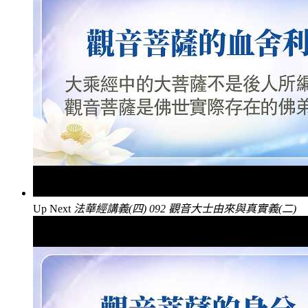
Up Next
法華經講義(四) 092 觀音大士由來與真實義(二)