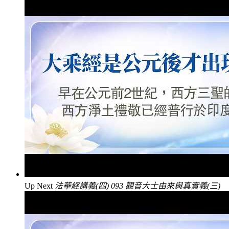
Up Next
法華經講義(四) 093 觀音大士由來與真實義(三)