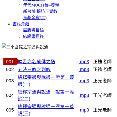
年代MUCH台--發現
新台灣 採訪正覺教
育基金會(二)
書籍介紹
局版書目錄
結緣書目錄
001
本書亦名成佛之道
mp3
正禮老師
002
五時三教之判教
mp3
正禮老師
總釋宗通與說通－證第一義
003
mp3
正光老師
諦(一)
總釋宗通與說通－證第一義
004
mp3
正光老師
諦(二)
總釋宗通與說通－證第一義
005
mp3
正光老師
諦(三)