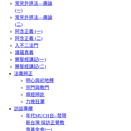
常見外道法—廣論
(一)
常見外道法—廣論
(二)
阿含正義 (一)
阿含正義 (二)
入不二法門
識蘊真義
勝鬘經講記(一)
勝鬘經講記(二)
法義辨正
明心與初地釋
宗門與教門
壇經辨訛
力挽狂瀾
訪談專欄
年代MUCH台--發現
新台灣 採訪正覺教
育基金會(一)