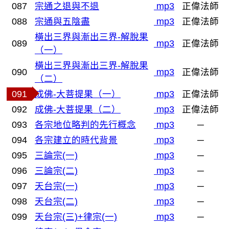
087
宗通之退與不退
mp3
正偉法師
088
宗通與五陰盡
mp3
正偉法師
橫出三界與漸出三界-解脫果
089
mp3
正偉法師
（一）
橫出三界與漸出三界-解脫果
090
mp3
正偉法師
（二）
091
成佛-大菩提果（一）
mp3
正偉法師
092
成佛-大菩提果（二）
mp3
正偉法師
093
各宗地位略判的先行概念
mp3
─
094
各宗建立的時代背景
mp3
─
095
三論宗(一)
mp3
─
096
三論宗(二)
mp3
─
097
天台宗(一)
mp3
─
098
天台宗(二)
mp3
─
099
天台宗(三)+律宗(一)
mp3
─