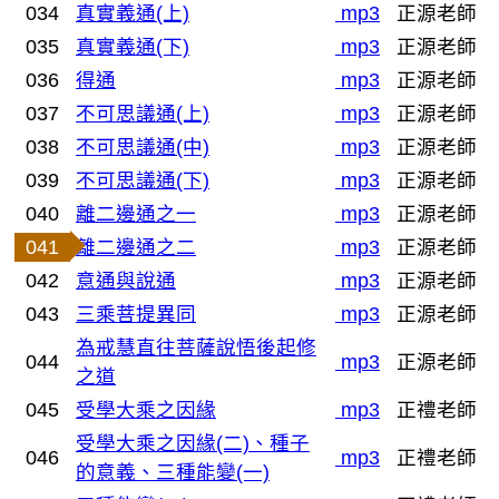
034
真實義通(上)
mp3
正源老師
035
真實義通(下)
mp3
正源老師
036
得通
mp3
正源老師
037
不可思議通(上)
mp3
正源老師
038
不可思議通(中)
mp3
正源老師
039
不可思議通(下)
mp3
正源老師
040
離二邊通之一
mp3
正源老師
041
離二邊通之二
mp3
正源老師
042
意通與說通
mp3
正源老師
043
三乘菩提異同
mp3
正源老師
為戒慧直往菩薩說悟後起修
044
mp3
正源老師
之道
045
受學大乘之因緣
mp3
正禮老師
受學大乘之因緣(二)、種子
046
mp3
正禮老師
的意義、三種能變(一)