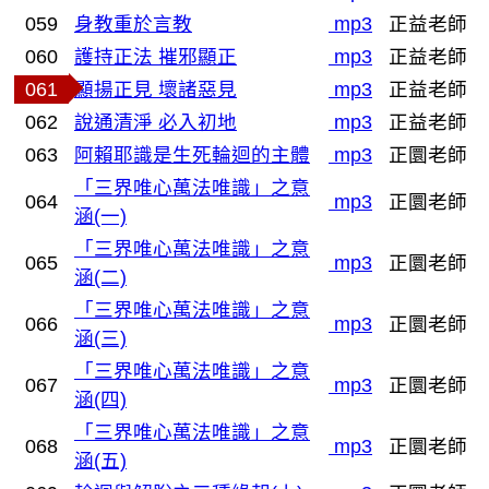
059
身教重於言教
mp3
正益老師
060
護持正法 摧邪顯正
mp3
正益老師
061
顯揚正見 壞諸惡見
mp3
正益老師
062
說通清淨 必入初地
mp3
正益老師
063
阿賴耶識是生死輪迴的主體
mp3
正圜老師
「三界唯心萬法唯識」之意
064
mp3
正圜老師
涵(一)
「三界唯心萬法唯識」之意
065
mp3
正圜老師
涵(二)
「三界唯心萬法唯識」之意
066
mp3
正圜老師
涵(三)
「三界唯心萬法唯識」之意
067
mp3
正圜老師
涵(四)
「三界唯心萬法唯識」之意
068
mp3
正圜老師
涵(五)