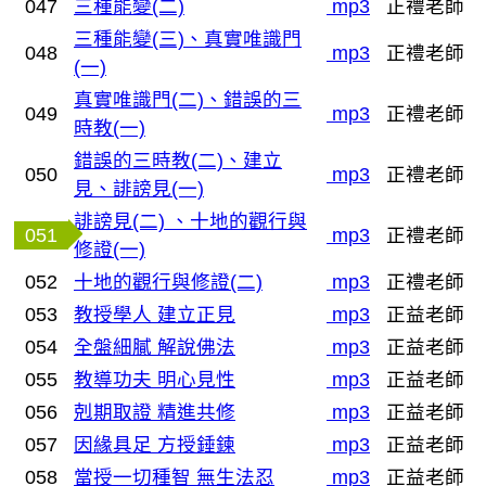
047
三種能變(二)
mp3
正禮老師
三種能變(三)、真實唯識門
048
mp3
正禮老師
(一)
真實唯識門(二)、錯誤的三
049
mp3
正禮老師
時教(一)
錯誤的三時教(二)、建立
050
mp3
正禮老師
見、誹謗見(一)
誹謗見(二) 、十地的觀行與
051
mp3
正禮老師
修證(一)
052
十地的觀行與修證(二)
mp3
正禮老師
053
教授學人 建立正見
mp3
正益老師
054
全盤細膩 解說佛法
mp3
正益老師
055
教導功夫 明心見性
mp3
正益老師
056
剋期取證 精進共修
mp3
正益老師
057
因緣具足 方授錘鍊
mp3
正益老師
058
當授一切種智 無生法忍
mp3
正益老師