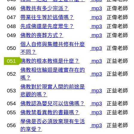
046
佛教共有多少宗派？
mp3
正偉老師
047
帶業往生等於逃債嗎？
mp3
正偉老師
048
先成佛還是先度眾生？
mp3
正偉老師
049
佛教的喪葬方式？
mp3
正偉老師
個人自修與集體共修有什麼
050
mp3
正偉老師
不同？
051
佛教的根本教條是什麼？
mp3
正益老師
佛教相信輪迴是確實存在的
052
mp3
正益老師
嗎？
佛教對於現實人間的前途是
053
mp3
正益老師
悲觀的嗎？
054
佛教認為嬰兒可以信佛嗎？
mp3
正益老師
055
佛教禁看異教的書籍嗎？
mp3
正益老師
學佛是否必須放棄現有生活
056
mp3
正益老師
的享受？