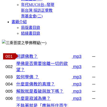
年代MUCH台--發現
新台灣 採訪正覺教
育基金會(二)
書籍介紹
局版書目錄
結緣書目錄
001
何謂佛教？
mp3
─
學佛是否需要捨離一切的欲
002
mp3
─
望？
003
如何學佛 ？
mp3
─
004
什麼是佛教的真理？
mp3
─
005
解脫就是看破與放下嗎？
mp3
─
006
什麼是寂滅為樂？
mp3
─
不執著就是「應無所住而生