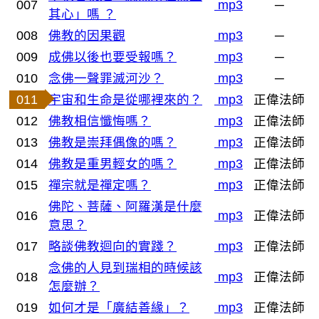
007
mp3
─
其心」嗎 ？
008
佛教的因果觀
mp3
─
009
成佛以後也要受報嗎？
mp3
─
010
念佛一聲罪滅河沙？
mp3
─
011
宇宙和生命是從哪裡來的？
mp3
正偉法師
012
佛教相信懺悔嗎？
mp3
正偉法師
013
佛教是崇拜偶像的嗎？
mp3
正偉法師
014
佛教是重男輕女的嗎？
mp3
正偉法師
015
禪宗就是禪定嗎？
mp3
正偉法師
佛陀、菩薩、阿羅漢是什麼
016
mp3
正偉法師
意思？
017
略談佛教迴向的實踐？
mp3
正偉法師
念佛的人見到瑞相的時候該
018
mp3
正偉法師
怎麼辦？
019
如何才是「廣結善緣」？
mp3
正偉法師