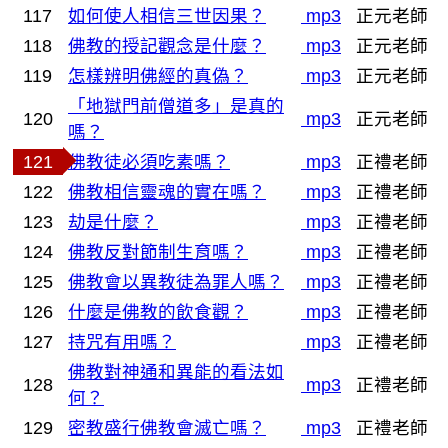
117
如何使人相信三世因果？
mp3
正元老師
118
佛教的授記觀念是什麼？
mp3
正元老師
119
怎樣辨明佛經的真偽？
mp3
正元老師
「地獄門前僧道多」是真的
120
mp3
正元老師
嗎？
121
佛教徒必須吃素嗎？
mp3
正禮老師
122
佛教相信靈魂的實在嗎？
mp3
正禮老師
123
劫是什麼？
mp3
正禮老師
124
佛教反對節制生育嗎？
mp3
正禮老師
125
佛教會以異教徒為罪人嗎？
mp3
正禮老師
126
什麼是佛教的飲食觀？
mp3
正禮老師
127
持咒有用嗎？
mp3
正禮老師
佛教對神通和異能的看法如
128
mp3
正禮老師
何？
129
密教盛行佛教會滅亡嗎？
mp3
正禮老師