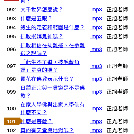
何？
092
大千世界怎麼說？
mp3
正旭老師
093
什麼是五眼？
mp3
正旭老師
094
殺生的定義和範圍是什麼？
mp3
正旭老師
095
佛教崇拜鬼神嗎？
mp3
正旭老師
佛教相信在劫難逃、在數難
096
mp3
正旭老師
逃之說嗎？
「此生不了道，披毛戴角
097
mp3
正旭老師
還」是真的嗎？
098
蓮花在佛教表示什麼？
mp3
正旭老師
日蓮正宗與一貫道是不是佛
099
mp3
正旭老師
教？
在家人學佛與出家人學佛有
100
mp3
正旭老師
什麼不同？
101
什麼是菩薩？
mp3
正光老師
102
真的有天堂與地獄嗎？
mp3
正光老師