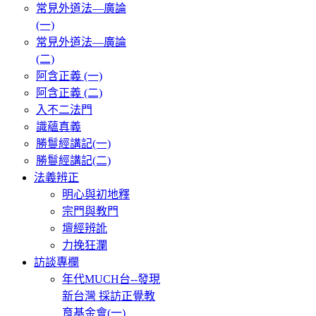
常見外道法—廣論
(一)
常見外道法—廣論
(二)
阿含正義 (一)
阿含正義 (二)
入不二法門
識蘊真義
勝鬘經講記(一)
勝鬘經講記(二)
法義辨正
明心與初地釋
宗門與教門
壇經辨訛
力挽狂瀾
訪談專欄
年代MUCH台--發現
新台灣 採訪正覺教
育基金會(一)