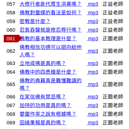
057
大修行者能代眾生消業嗎？
mp3
正益老師
058
佛教對靈媒的看法是如何？
mp3
正益老師
059
密教是什麼？
mp3
正益老師
060
忍氣吞聲就是修忍辱行嗎？
mp3
正益老師
061
佛教的基本教理是什麼？
mp3
正圜老師
佛教相信功德可以迴向給他
062
mp3
正圜老師
人嗎？
063
立地成佛是真的嗎？
mp3
正圜老師
064
佛教中的四悉檀是什麼？
mp3
正圜老師
佛教的典籍真是難懂難讀的
065
mp3
正圜老師
嗎？
066
在家信佛有禁忌嗎？
mp3
正圜老師
067
加持的功用是真的嗎？
mp3
正圜老師
068
嬰靈作祟之說有根據嗎？
mp3
正圜老師
069
因緣果報是真的嗎？
mp3
正圜老師