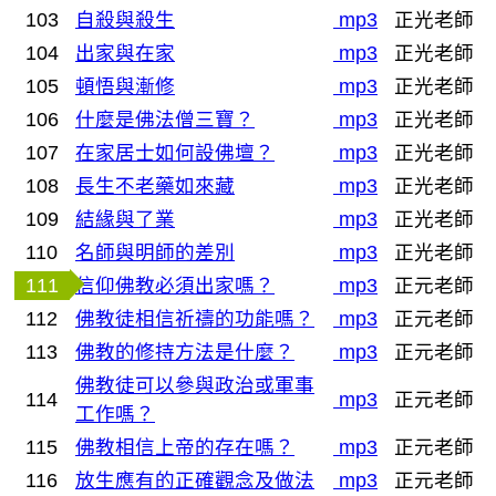
103
自殺與殺生
mp3
正光老師
104
出家與在家
mp3
正光老師
105
頓悟與漸修
mp3
正光老師
106
什麼是佛法僧三寶？
mp3
正光老師
107
在家居士如何設佛壇？
mp3
正光老師
108
長生不老藥如來藏
mp3
正光老師
109
結緣與了業
mp3
正光老師
110
名師與明師的差別
mp3
正光老師
111
信仰佛教必須出家嗎？
mp3
正元老師
112
佛教徒相信祈禱的功能嗎？
mp3
正元老師
113
佛教的修持方法是什麼？
mp3
正元老師
佛教徒可以參與政治或軍事
114
mp3
正元老師
工作嗎？
115
佛教相信上帝的存在嗎？
mp3
正元老師
116
放生應有的正確觀念及做法
mp3
正元老師