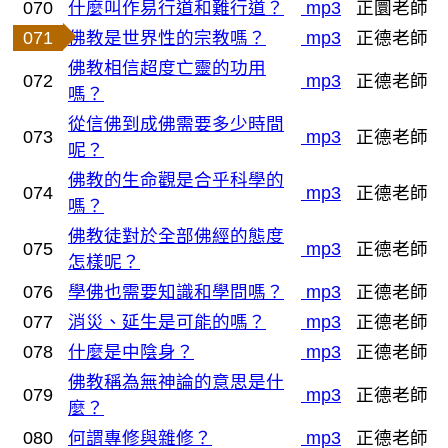
070
什麼叫作易行道和難行道？
mp3
正圜老師
071
佛教是世界性的宗教嗎？
mp3
正德老師
佛教相信超度亡靈的功用
072
mp3
正德老師
嗎？
從信佛到成佛需要多少時間
073
mp3
正德老師
呢？
佛教的生命觀是合乎科學的
074
mp3
正德老師
嗎？
佛教徒對於全部佛經的態度
075
mp3
正德老師
怎樣呢？
076
學佛也需要知識和學問嗎？
mp3
正德老師
077
消災、延生是可能的嗎？
mp3
正德老師
078
什麼是中陰身？
mp3
正德老師
佛教稱為無神論的意思是什
079
mp3
正德老師
麼？
080
何謂專修與雜修？
mp3
正德老師