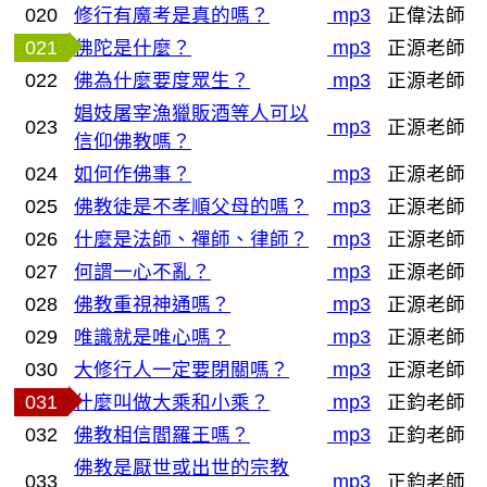
020
修行有魔考是真的嗎？
mp3
正偉法師
021
佛陀是什麼？
mp3
正源老師
022
佛為什麼要度眾生？
mp3
正源老師
娼妓屠宰漁獵販酒等人可以
023
mp3
正源老師
信仰佛教嗎？
024
如何作佛事？
mp3
正源老師
025
佛教徒是不孝順父母的嗎？
mp3
正源老師
026
什麼是法師、禪師、律師？
mp3
正源老師
027
何謂一心不亂？
mp3
正源老師
028
佛教重視神通嗎？
mp3
正源老師
029
唯識就是唯心嗎？
mp3
正源老師
030
大修行人一定要閉關嗎？
mp3
正源老師
031
什麼叫做大乘和小乘？
mp3
正鈞老師
032
佛教相信閻羅王嗎？
mp3
正鈞老師
佛教是厭世或出世的宗教
033
mp3
正鈞老師