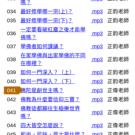
嗎？
034
最好修學哪一宗(上)？
mp3
正鈞老師
035
最好修學哪一宗(下)？
mp3
正鈞老師
一定要看破紅塵之後才能學
036
mp3
正鈞老師
佛嗎？
037
學佛者如何課誦？
mp3
正鈞老師
在家學佛與出家學佛的不同
038
mp3
正鈞老師
在哪裡？
039
如何一門深入？（上）
mp3
正鈞老師
040
如何一門深入？（下）
mp3
正鈞老師
041
佛陀是創世主嗎？
mp3
正偉老師
042
佛教為什麼要信仰三寶？
mp3
正偉老師
佛教徒都願往生極樂世界
043
mp3
正偉老師
嗎？
044
四大皆空怎麼說？
mp3
正偉老師
045
和尚、尼姑、居士是什麼？
mp3
正偉老師