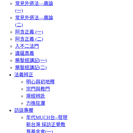
常見外道法—廣論
(一)
常見外道法—廣論
(二)
阿含正義 (一)
阿含正義 (二)
入不二法門
識蘊真義
勝鬘經講記(一)
勝鬘經講記(二)
法義辨正
明心與初地釋
宗門與教門
壇經辨訛
力挽狂瀾
訪談專欄
年代MUCH台--發現
新台灣 採訪正覺教
育基金會(一)