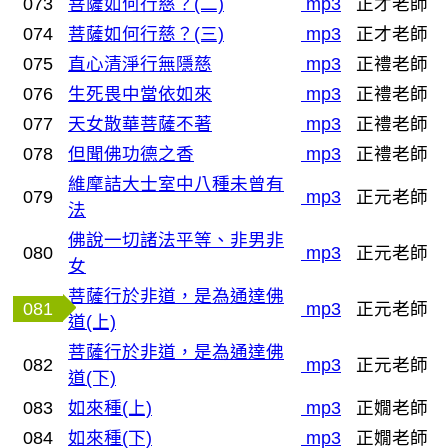
073
菩薩如何行慈？(二)
mp3
正才老師
074
菩薩如何行慈？(三)
mp3
正才老師
075
直心清淨行無隱慈
mp3
正禮老師
076
生死畏中當依如來
mp3
正禮老師
077
天女散華菩薩不著
mp3
正禮老師
078
但聞佛功德之香
mp3
正禮老師
維摩詰大士室中八種未曾有
079
mp3
正元老師
法
佛說一切諸法平等、非男非
080
mp3
正元老師
女
菩薩行於非道，是為通達佛
081
mp3
正元老師
道(上)
菩薩行於非道，是為通達佛
082
mp3
正元老師
道(下)
083
如來種(上)
mp3
正嫺老師
084
如來種(下)
mp3
正嫺老師