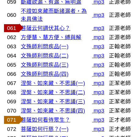
059
斷離欲漏、有漏、無明漏
mp3
正源老師
不證如來藏而斷諸漏者，為
060
mp3
正源老師
未具佛法
061
菩薩云何調伏其心？
mp3
正源老師
062
方便慧、慧方便、縛與解
mp3
正源老師
063
文殊師利問疾品(一)
mp3
正翰老師
064
文殊師利問疾品(二)
mp3
正翰老師
065
文殊師利問疾品(三)
mp3
正翰老師
066
文殊師利問疾品(四)
mp3
正翰老師
067
涅槃、如來藏、不思議(一)
mp3
正潔老師
068
涅槃、如來藏、不思議(二)
mp3
正潔老師
069
涅槃、如來藏、不思議(三)
mp3
正潔老師
070
涅槃、如來藏、不思議(四)
mp3
正潔老師
071
菩薩如何看待眾生？
mp3
正才老師
072
菩薩如何行慈？(一)
mp3
正才老師