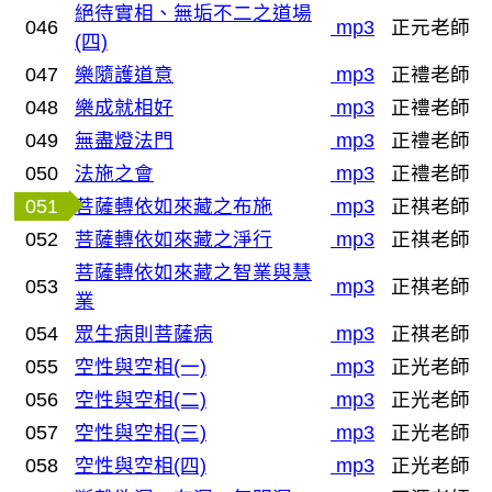
絕待實相、無垢不二之道場
046
mp3
正元老師
(四)
047
樂隨護道意
mp3
正禮老師
048
樂成就相好
mp3
正禮老師
049
無盡燈法門
mp3
正禮老師
050
法施之會
mp3
正禮老師
051
菩薩轉依如來藏之布施
mp3
正祺老師
052
菩薩轉依如來藏之淨行
mp3
正祺老師
菩薩轉依如來藏之智業與慧
053
mp3
正祺老師
業
054
眾生病則菩薩病
mp3
正祺老師
055
空性與空相(一)
mp3
正光老師
056
空性與空相(二)
mp3
正光老師
057
空性與空相(三)
mp3
正光老師
058
空性與空相(四)
mp3
正光老師