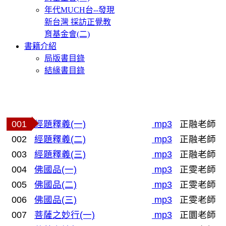
年代MUCH台--發現
新台灣 採訪正覺教
育基金會(二)
書籍介紹
局版書目錄
結緣書目錄
001
經題釋義(一)
mp3
正融老師
002
經題釋義(二)
mp3
正融老師
003
經題釋義(三)
mp3
正融老師
004
佛國品(一)
mp3
正雯老師
005
佛國品(二)
mp3
正雯老師
006
佛國品(三)
mp3
正雯老師
007
菩薩之妙行(一)
mp3
正圜老師