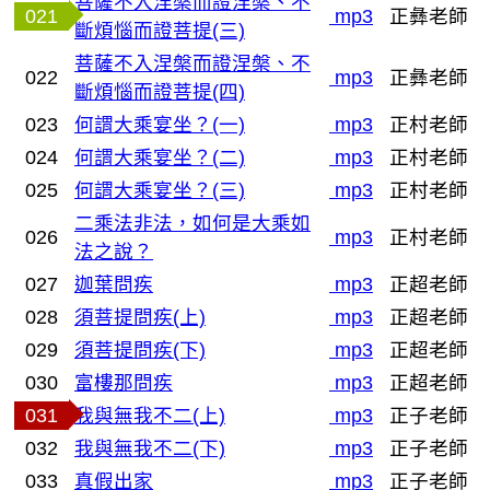
菩薩不入涅槃而證涅槃、不
021
mp3
正彝老師
斷煩惱而證菩提(三)
菩薩不入涅槃而證涅槃、不
022
mp3
正彝老師
斷煩惱而證菩提(四)
023
何謂大乘宴坐？(一)
mp3
正村老師
024
何謂大乘宴坐？(二)
mp3
正村老師
025
何謂大乘宴坐？(三)
mp3
正村老師
二乘法非法，如何是大乘如
026
mp3
正村老師
法之說？
027
迦葉問疾
mp3
正超老師
028
須菩提問疾(上)
mp3
正超老師
029
須菩提問疾(下)
mp3
正超老師
030
富樓那問疾
mp3
正超老師
031
我與無我不二(上)
mp3
正子老師
032
我與無我不二(下)
mp3
正子老師
033
真假出家
mp3
正子老師