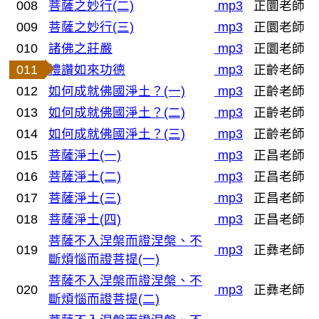
008
菩薩之妙行(二)
mp3
正圜老師
009
菩薩之妙行(三)
mp3
正圜老師
010
諸佛之莊嚴
mp3
正圜老師
011
禮讚如來功德
mp3
正齡老師
012
如何成就佛國淨土？(一)
mp3
正齡老師
013
如何成就佛國淨土？(二)
mp3
正齡老師
014
如何成就佛國淨土？(三)
mp3
正齡老師
015
菩薩淨土(一)
mp3
正昌老師
016
菩薩淨土(二)
mp3
正昌老師
017
菩薩淨土(三)
mp3
正昌老師
018
菩薩淨土(四)
mp3
正昌老師
菩薩不入涅槃而證涅槃、不
019
mp3
正彝老師
斷煩惱而證菩提(一)
菩薩不入涅槃而證涅槃、不
020
mp3
正彝老師
斷煩惱而證菩提(二)