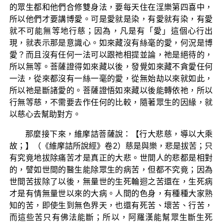
的眾生都和他們合修雙身法，要每天住在淫樂第四喜中，
所以他們才要講博愛。可是愛就是染，有愛就有染，有愛
就不可能無等地行慈；因為，凡是有「愛」這個心行出
現，就表示那是意識心。如來藏沒有絲毫的愛，何況是博
愛？而且沒有任何一法可以跟祂相提並論，祂是絕待的，
所以無等。菩薩證得如來藏以後，發覺如來藏不貪愛任何
一法，從來都沒有一絲一毫的愛，從無始劫以來就如此，
所以祂是斷諸愛的。菩薩證悟如來藏以後能轉依祂，所以
行無等慈，不需要去作任何的比較，隨著眾生的因緣，就
以慈心去幫助對方。
那麼接下來，維摩詰菩薩說：【行大悲慈，導以大乘
故；】（《維摩詰所說經》卷2）慈是與樂，悲是拔苦；只
有究竟地拔除痛苦才是真正的大悲。世間人的悲都是相對
的，譬如世間的醫生能除眾生的病苦，但都不究竟；因為
世間苦拔除了以後，無量世的生死輪迴之苦還在，生死病
才是有情無量世以來的大病。人間的色身，有種種大家熟
知的苦，即使生到無色界天，也還有死苦、壞苦、行苦，
而這些苦只有佛法能斷；所以，阿羅漢能幫眾生斷生死