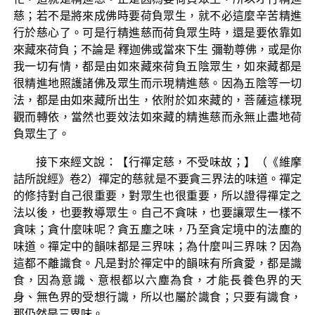
慈；若不是將來成佛時要荷負眾生，就不必這麼辛苦精進
行於慈心了。可是行精進慈而荷負眾生時，還是要依靠如
來藏來荷負；不論是 釋迦佛或當來下生 彌勒尊佛，或是你
我一切有情，都是由如來藏來荷負五陰眾生，如來藏都是
很精進地照護諸佛及眾生而示現精進慈。因為五陰等一切
法，都是由如來藏所出生，依附於如來藏的，菩薩這樣現
觀而轉依，當然也要效法如來藏的精進慈而永無止盡地荷
負眾生了。
接下來經文說：【行禪定慈，不受味故；】（《維摩
詰所說經》卷2）禪定的慈就是不要貪三界法的味道。禪定
的修持對自己很重要，對眾生也很重要，所以證得禪定之
法以後，也要教導眾生。自己不貪味，也要讓眾生一樣不
貪味；貪什麼味呢？貪五塵之味，乃至貪定境中的法塵的
味道。禪定中的韻味都是三界味；為什麼叫三界味？因為
這都不離識食。凡是對於禪定中的韻味有所貪愛，都是識
食，因為意識、意根都以六塵為食，才能長養色界的天
身、無色界的受想行識，所以也屬於識食；只要有識食，
那仍然是三界味。