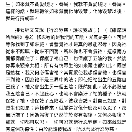
生；如來藏不貪愛錢財、眷屬，我就不貪愛錢財、眷屬。
這樣的話，就是轉依如來藏而化除毀禁；化除毀禁以後，
就是行持戒慈。
接著經文又說【行忍辱慈，護彼我故；】（《維摩詰
所說經》卷2）修忍辱的是我們的五陰，尤其是妄心。可是
等你找到了如來藏，會發覺祂才是真的最能忍辱，因為祂
從來不起瞋、從來不回罵，所以你也不會氣祂，這樣兩方
面都保護住了：保護了祂自己，也保護了五陰的我。然後
你再來觀察共相：所有有情眾生的如來藏也都如此。既然
是這樣，我又何必傷害祂？其實縱使我想傷害祂，也傷害
不到祂，因為祂不是三界中的法；即使把祂出生的五陰自
己殺了，祂又會出生另一個五陰；既然如此，就不必殺害
我五陰自己，不起殺心，也就不會染汙了祂的種子，這就
保護了祂，也保護了五陰我，彼我皆護。對自己如是，對
眾生也如是；這樣看來，就變得好像什麼都可以忍了，都
無所謂了！因為報復了仍然等於沒有報復，又何必報復？
那就一切都可以忍。一切可忍就能行忍辱慈，如來藏就是
有這個功德性；由於能護彼我故，所以菩薩行忍辱慈。