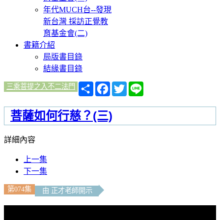
年代MUCH台--發現
新台灣 採訪正覺教
育基金會(二)
書籍介紹
局版書目錄
結緣書目錄
分
Facebook
Twitter
Line
三乘菩提之入不二法門
享
菩薩如何行慈？(三)
詳細內容
上一集
下一集
第074集
由 正才老師開示