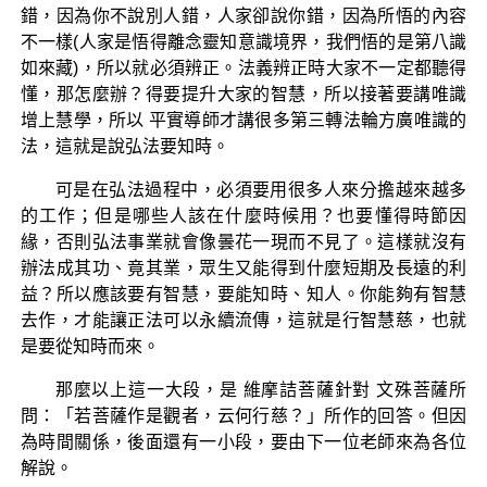
錯，因為你不說別人錯，人家卻說你錯，因為所悟的內容
不一樣(人家是悟得離念靈知意識境界，我們悟的是第八識
如來藏)，所以就必須辨正。法義辨正時大家不一定都聽得
懂，那怎麼辦？得要提升大家的智慧，所以接著要講唯識
增上慧學，所以 平實導師才講很多第三轉法輪方廣唯識的
法，這就是說弘法要知時。
可是在弘法過程中，必須要用很多人來分擔越來越多
的工作；但是哪些人該在什麼時候用？也要懂得時節因
緣，否則弘法事業就會像曇花一現而不見了。這樣就沒有
辦法成其功、竟其業，眾生又能得到什麼短期及長遠的利
益？所以應該要有智慧，要能知時、知人。你能夠有智慧
去作，才能讓正法可以永續流傳，這就是行智慧慈，也就
是要從知時而來。
那麼以上這一大段，是 維摩詰菩薩針對 文殊菩薩所
問：「若菩薩作是觀者，云何行慈？」所作的回答。但因
為時間關係，後面還有一小段，要由下一位老師來為各位
解說。