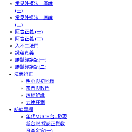
常見外道法—廣論
(一)
常見外道法—廣論
(二)
阿含正義 (一)
阿含正義 (二)
入不二法門
識蘊真義
勝鬘經講記(一)
勝鬘經講記(二)
法義辨正
明心與初地釋
宗門與教門
壇經辨訛
力挽狂瀾
訪談專欄
年代MUCH台--發現
新台灣 採訪正覺教
育基金會(一)