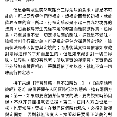
但是要叫眾生突然就離開三界法味的貪求，那是不可
能的，所以要教導他們證禪定，證禪定而發起初禪，就離
欲界五塵的貪。所以，行禪定慈就是不起三界九地境界的
法貪，也要教導眾生先從禪定的修證而離開欲界貪、色界
貪，乃至最後不受一切定境法塵的韻味，這就是不受味，
這樣才叫作行禪定慈。可是禪定是包含禪思與定境的，這
兩個法是牽涉智慧與定境的；而背後其實還是依靠如來藏
對法界運作的了知而產生的，但是如來藏卻對一切三界
味、法界味，都沒有執著；所以真實的禪定慈，其實仍然
不外於如來藏實相心，菩薩轉依了祂以後，就能不貪一切
味而行禪定慈。
接下來說【行智慧慈，無不知時故；】（《維摩詰所
說經》卷2）諸佛菩薩在人間恆時行於智慧慈，這有兩個方
面：第一、如果想要宣揚某個層次的法，要先觀察時節因
緣，不能莽莽撞撞就去弘揚。第二、在用人方面也是一
樣，也要知時。譬如，在我們這個時代弘法，必須先從禪
與定開始，否則就無法度人。接著就是要辨正法義的對