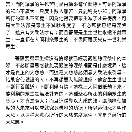
苦，而阿羅漢的生死苦則是由佛來幫忙斷除。可是阿羅漢
的悲心不廣大，只度少數人離苦，只能稱為小悲；阿羅漢
所行的慈也不究竟，因為他得要把眾生滅了才是得度。可
是大乘法卻是眾生不滅就得度了，不必死就已經是涅槃
了，這只有大乘法才有；而且菩薩是生生世世永遠不離眾
生，一直都在人間利樂眾生的，不像阿羅漢只有一世利樂
眾生。
菩薩要讓眾生還沒有捨報就已經現觀無餘涅槃中的本
際，不必斷盡思惑就能現觀無餘涅槃裡面是什麼境界，這
才是真正的大悲慈。而這種大悲慈必須靠大乘法來引導，
結果會使親證的人，不再想要入無餘涅槃，他會生生世世
不斷行菩薩道，不斷利樂有情。這樣三大阿僧祇劫下來，
能利樂的眾生是無法計算的，這種悲心所起的利樂眾生的
慈心，才真是廣大；而且這種導以大乘的法，還能夠使被
度的人未來可以成就究竟佛地的功德，所以這個悲才叫作
大悲。以這種大悲心所行的大慈來度眾生，就是菩薩行的
大悲慈。