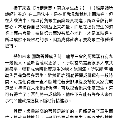
接下來說【行精進慈，荷負眾生故；】（《維摩詰所
說經》卷2）在二乘法中，是在斷我見和我執上面精進；但
在大乘法中，是以荷負眾生而說是真精進；所以菩薩行於
慈心，不是從自己的利益上來考量，而是在擔負眾生的道
業上面來考量；這樣努力而沒有私心地作，才是真精進。
所以成佛不是容易的事，因為成佛就表示要為眾生作種種
擔待。
譬如未來 彌勒菩薩成佛時，龍華三會的阿羅漢各有九
十幾億人，至於菩薩就更多了，所以當然需要很多人來共
襄盛舉，彌勒成佛時化度眾生的緣才能圓滿。所以那時 彌
勒佛要荷負很多眾生。雖然距離 彌勒菩薩成佛還有一段時
間，可是他得要一直不斷地忙著安排法緣及幫忙大家完成
道業，準備在未來他成佛時，可以配合他來化度眾生，這
可有得忙了；否則將來成佛時，他座下豈能有許多人來作
事情？他就是這樣不斷地行精進慈。
其實，證量越高的菩薩是越忙的，但都是為了眾生而
忙，這就是精進慈。正是因為要荷負眾生，所以才行精進