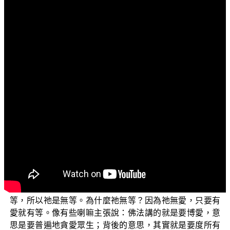
文字內容
各位菩薩：阿彌陀佛！
歡迎各位菩薩繼續收看「三乘菩提之入不二法門──空
性中道真實義」。上一集，我們講到 維摩詰菩薩回答 文殊
師利菩薩的提問：「若菩薩作是觀者，云何行慈？」我們
已經講解了所回答的前半段，講到「行菩提慈，等一味
故」。
接下來，維摩詰菩薩又說：【行無等慈，斷諸愛
故；】（《維摩詰所說經》卷2）無等是說，沒有哪一個法
可以和祂相提並論，講的正是如來藏，因為如來藏不是三
界裡的法，所以沒有法可以來跟祂比較。只能說所有有情
的如來藏都平等，但不能說另外有某一個法是跟如來藏平
等，所以祂是無等。為什麼祂無等？因為祂無愛，只要有
愛就有等。像有些喇嘛主張說：佛法講的就是要博愛，意
思是要普遍地貪愛眾生；背後的意思，其實就是要度所有