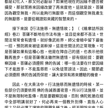
都是幻化人，那又何必厭惡？如果他現在的因緣不適合被
攝受，那就等將來因緣改變了再來度他。這就是說，菩薩
因為觀空無我，所以能夠行無厭慈，而這個觀空無我產生
的無厭慈，是要從親證如來藏的智慧來的。
接下來說【行法施慈，無遺惜故；】（《維摩詰所說
經》卷2）菩薩不斷地在作法布施，並且從來都不吝法。世
間法常常會有遺惜，就好像武術界，師父會暗中留下最後
一招，預防將來被徒弟幹掉，這是世間法的正常現象。可
是菩薩如果有這種心態，他是在障自己的道，也表示他很
難再進步。但是菩薩傳法雖然無遺惜，卻有個前提：要觀
察因緣。菩薩必須遵照 佛的告誡：哪一些法要在什麼因緣
下才能放手，不能濫慈悲，以免徒眾謗法。因此，關節處
必須遵照 佛的告誡而保密，讓大家保有將來體驗的機會。
因此，在大乘法中，行法施慈而無遺惜的時候，某一
些部分仍須要依照 佛的告誡善護密意。所以行法施慈，並
不是無限制地濫傳，而是要觀察因緣，否則 佛陀乾脆在經
中全部明講就好了，何必再來一個教外別傳、直指人心
呢？又何必講了諸地的現觀名稱之後，卻不明說出來？所