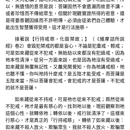
以，無遺惜的意思是說：菩薩固然不會遺漏而故意不講，
或者珍惜而不傳給眾生，但關於現觀實證所得的密意，還
是得要善觀因緣而不許明傳，必須由徒弟們自己體驗，才
能出生智慧獲得受用。這才是行法施慈。
接著說【行持戒慈，化毀禁故；】（《維摩詰所說
經》卷2）會毀犯禁戒的都是妄心，不論是犯重戒、輕戒；
可是如來藏從來不犯戒，無始劫以來都沒有犯過戒，因為
祂本性清淨。從另一方面來說，也是因為祂沒有受過戒。
如來藏是無覆無記性，又離見聞覺知，你為祂講戒相，祂
也聽不懂，你叫祂持什麼戒？是五陰才能受戒，而菩薩是
五陰來當，所以菩薩會犯戒，會犯戒的才是菩薩，不犯戒
的就不是菩薩。
如來藏從來不持戒，可是祂也從來不犯戒；既然從來
不犯戒，祂才是最有慈心的，找到祂以後，現前觀察到祂
這個心性，就轉依祂；轉依以後，戒行就清淨了，這樣來
行慈心，才是真正的「行持戒慈」。轉依了如來藏以後：
如來藏不殺人放火、欺騙眾生，我就不殺人放火、欺騙眾