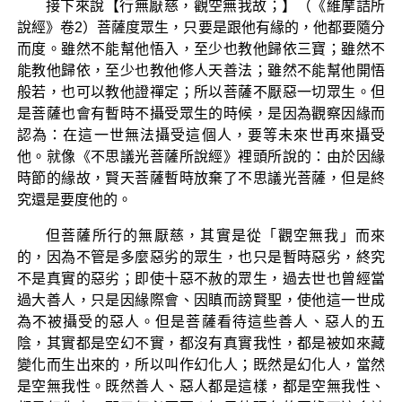
接下來說【行無厭慈，觀空無我故；】（《維摩詰所
說經》卷2）菩薩度眾生，只要是跟他有緣的，他都要隨分
而度。雖然不能幫他悟入，至少也教他歸依三寶；雖然不
能教他歸依，至少也教他修人天善法；雖然不能幫他開悟
般若，也可以教他證禪定；所以菩薩不厭惡一切眾生。但
是菩薩也會有暫時不攝受眾生的時候，是因為觀察因緣而
認為：在這一世無法攝受這個人，要等未來世再來攝受
他。就像《不思議光菩薩所說經》裡頭所說的：由於因緣
時節的緣故，賢天菩薩暫時放棄了不思議光菩薩，但是終
究還是要度他的。
但菩薩所行的無厭慈，其實是從「觀空無我」而來
的，因為不管是多麼惡劣的眾生，也只是暫時惡劣，終究
不是真實的惡劣；即使十惡不赦的眾生，過去世也曾經當
過大善人，只是因緣際會、因瞋而謗賢聖，使他這一世成
為不被攝受的惡人。但是菩薩看待這些善人、惡人的五
陰，其實都是空幻不實，都沒有真實我性，都是被如來藏
變化而生出來的，所以叫作幻化人；既然是幻化人，當然
是空無我性。既然善人、惡人都是這樣，都是空無我性、