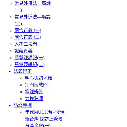
常見外道法—廣論
(一)
常見外道法—廣論
(二)
阿含正義 (一)
阿含正義 (二)
入不二法門
識蘊真義
勝鬘經講記(一)
勝鬘經講記(二)
法義辨正
明心與初地釋
宗門與教門
壇經辨訛
力挽狂瀾
訪談專欄
年代MUCH台--發現
新台灣 採訪正覺教
育基金會(一)