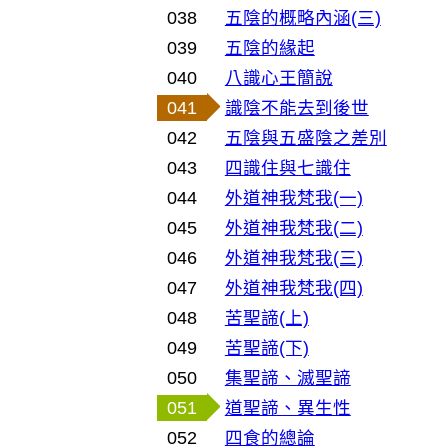
038
五陰的概略內涵(三)
039
五陰的緣起
040
八識心王簡說
041
識陰不能去到後世
042
五陰與五盛陰之差別
043
四識住與七識住
044
外道神我梵我(一)
045
外道神我梵我(二)
046
外道神我梵我(三)
047
外道神我梵我(四)
048
苦聖諦(上)
049
苦聖諦(下)
050
集聖諦、滅聖諦
051
道聖諦、異生性
052
四食的總論