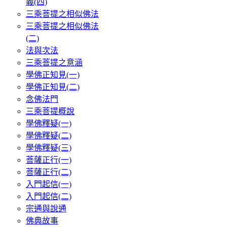
義(四)
三乘菩提之相似佛法
三乘菩提之相似佛法
(二)
法與次法
三乘菩提之意涵
學佛正知見(一)
學佛正知見(二)
念佛法門
三乘菩提概說
學佛釋疑(一)
學佛釋疑(二)
學佛釋疑(三)
菩薩正行(一)
菩薩正行(二)
入門起信(一)
入門起信(二)
宗通與說通
佛典故事