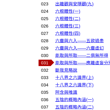
023
出離觀與安隱觀(九)
024
六根體性(一)
025
六根體性(二)
026
六根體性(三)
027
六根體性(四)
028
六塵與六入——五欲過患
029
六塵與六入——六塵虛幻
030
能取與所取——二俱無所得
031
能取與所取——應離虛妄分
032
斷我見略說
033
十八界之六識界(上)
034
十八界之六識界(下)
035
阿含與唯識
036
五陰的概略內涵(一)
037
五陰的概略內涵(二)