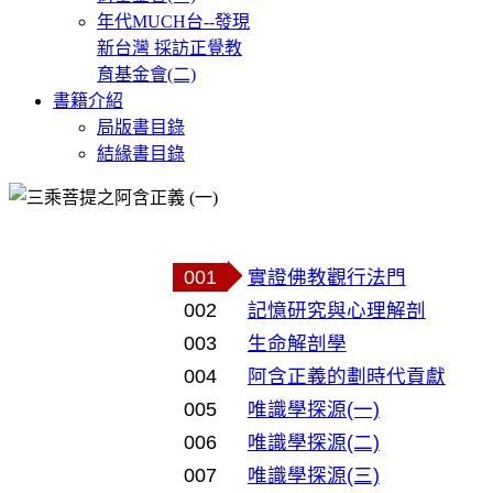
年代MUCH台--發現
新台灣 採訪正覺教
育基金會(二)
書籍介紹
局版書目錄
結緣書目錄
001
實證佛教觀行法門
002
記憶研究與心理解剖
003
生命解剖學
004
阿含正義的劃時代貢獻
005
唯識學探源(一)
006
唯識學探源(二)
007
唯識學探源(三)