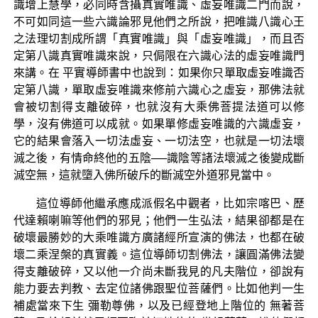
識增上慧學，必同時含攝真實唯識、虛妄唯識二門而說，
不可如同這一些六識論邪見他們之所說，把唯識八識心王
之法理切割成所謂「真實唯識」與「虛妄唯識」，而且否
定第八識真實唯識來說，只侷限在六識心法的虛妄唯識門
來講。在 平實導師書中也說到：如果你只單取虛妄唯識否
定第八識，單取虛妄唯識來修前六識心之虛妄，那佛法就
會被切割得支離破碎，也就沒有大乘佛菩提法道可以修
學，沒有佛道可以成就。如果單修虛妄唯識的六識虛妄，
它的結果會落入一切法虛妄、一切法空，也就是一切法壞
滅之後，有情命終他的五陰──識陰等諸法壞滅之後變成斷
滅空無，這就墮入佛所破斥的斷滅空外道邪見當中。
這位導師他繼承應成派假名中觀者，比如宗喀巴、歷
代達賴喇嘛等他們的邪見；他們一生弘法，結果卻都是在
破壞最勝妙的大乘唯識方廣諸經所宣演的佛法，也都在破
壞二乘涅槃的真實義。這位導師切割佛法，讓圓滿佛法變
得支離破碎，又以他一介尚未斷我見的凡夫階位，卻說有
能力要去判教、去定位諸佛跟聖位菩薩們。比如他判一生
補處當來下生 彌勒尊佛，以及已經登地上階位的 無著菩