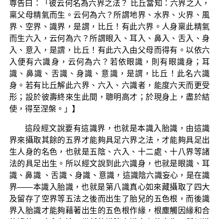
尊告曰：「彼云何名為六界之法？ 比丘當知：六界之人，
稟父母精氣而生。云何為六？所謂地界、水界、火界、風
界、空界、識界，是謂，比丘！有此六界。人身稟此精氣
而生六入，云何為六？所謂眼入、耳入、鼻入、舌入、身
入、意入，是謂，比丘！有此六入由父母而得有。以依六
入便有六識身，云何為六？若依眼識，則有眼識身；耳
識、鼻識、舌識、身識、意識，是謂，比丘！此名六識
身。若有比丘解此六界、六入、六識者，能度六天而更受
形；設於彼壽終來生此間，聰明高才；於現身上，盡於結
使，得至涅槃。」】
這段經文說要有這識界，也就是本識入胎識，由這識
界來攝取其餘的五界才能夠具足六界之法，才能夠具足出
生人身的名色，也就是五陰、六入、十二處、十八界等諸
法的具足出生。所以經文說到此六識身，也就是眼識、耳
識、鼻識 、舌識、身識、意識，這識陰六識妄心，是在識
界——本識入胎識，也就是第八識真心如來藏攝取了四大
及留存了空界等五法之後而出生了胎兒的五色根，而後識
界入胎識才能夠藉著出生的五色根作緣，根塵觸因緣和合