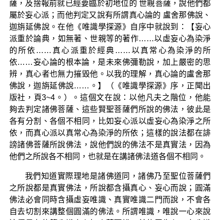
薩，及捨報前就已經要臨於初地位的 世親菩薩，說他們都
屬於妄心派；而他判定又說有所謂真心論的 盧舍那佛說、
迦旃延佛說。在他《唯識學探源》自序中就說到：【妄心
派重於論典，如無著、世親等的著作……以虛妄心為染淨
的所依……真心派重於經典……以真常心為染淨的所
依……妄心論的根本論，是未來佛彌勒說，加上嚴密的思
辨，真心者也無力摧毀他。以我的理解，真心論的盧舍那
佛說，迦旃延佛說……。】（《唯識學探源》序，正聞出
版社，頁3~4。）。這個文在說：以他凡夫之階位，他能
夠去判定諸佛菩薩、這些賢聖菩薩們所說的佛法，彼此是
各有分割、各個不相同，比如妄心派以虛妄心為染淨之所
依，而真心派以真常心為染淨的所依；這樣的說法都在誹
謗諸佛菩薩所說佛法，說他們說的佛法不是真實法，因為
他們之所說各不相同，也就是在講諸佛法道各個不相同。
我們知道實際理地是諸佛道同，諸佛乃至聖位菩薩們
之所說都是真實佛法，所說都含攝真心、妄心而說；圓滿
佛法必會同時含攝虛妄唯識、真實唯識二門而說，不會各
自去切割來講整個圓滿的佛法。所謂唯識，唯說一心來說