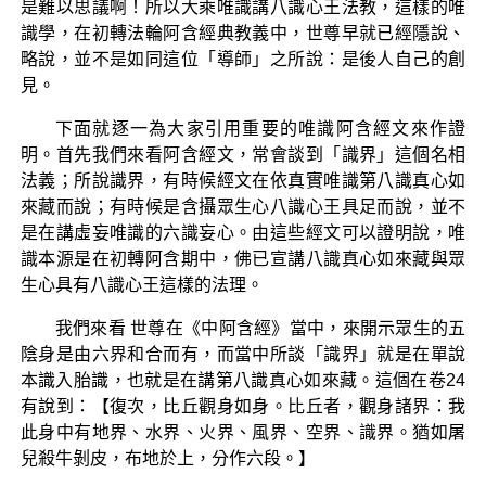
是難以思議啊！所以大乘唯識講八識心王法教，這樣的唯
識學，在初轉法輪阿含經典教義中，世尊早就已經隱說、
略說，並不是如同這位「導師」之所說：是後人自己的創
見。
下面就逐一為大家引用重要的唯識阿含經文來作證
明。首先我們來看阿含經文，常會談到「識界」這個名相
法義；所說識界，有時候經文在依真實唯識第八識真心如
來藏而說；有時候是含攝眾生心八識心王具足而說，並不
是在講虛妄唯識的六識妄心。由這些經文可以證明說，唯
識本源是在初轉阿含期中，佛已宣講八識真心如來藏與眾
生心具有八識心王這樣的法理。
我們來看 世尊在《中阿含經》當中，來開示眾生的五
陰身是由六界和合而有，而當中所談「識界」就是在單說
本識入胎識，也就是在講第八識真心如來藏。這個在卷24
有說到：【復次，比丘觀身如身。比丘者，觀身諸界：我
此身中有地界、水界、火界、風界、空界、識界。猶如屠
兒殺牛剝皮，布地於上，分作六段。】