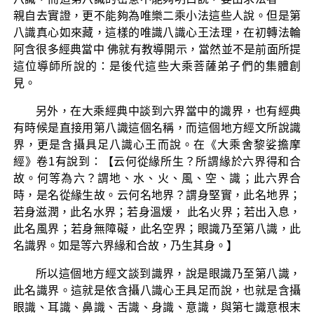
親自去實證，更不能夠為唯樂二乘小法這些人說。但是第
八識真心如來藏，這樣的唯識八識心王法理，在初轉法輪
阿含很多經典當中 佛就有教導開示，當然並不是前面所提
這位導師所說的：是後代這些大乘菩薩弟子們的集體創
見。
另外，在大乘經典中談到六界當中的識界，也有經典
有時候是直接用第八識這個名稱，而這個地方經文所說識
界，更是含攝具足八識心王而說。在《大乘舍黎娑擔摩
經》卷1有說到：【云何從緣所生？所謂緣於六界得和合
故。何等為六？謂地、水、火、風、空、識；此六界合
時，是名從緣生故。云何名地界？謂身堅實，此名地界；
若身滋潤，此名水界；若身溫煖， 此名火界；若出入息，
此名風界；若身無障礙，此名空界；眼識乃至第八識，此
名識界。如是等六界緣和合故，乃生其身。】
所以這個地方經文談到識界，說是眼識乃至第八識，
此名識界。這就是依含攝八識心王具足而說，也就是含攝
眼識、耳識、鼻識、舌識、身識、意識，與第七識意根末