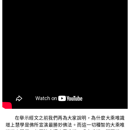
文字內容
各位菩薩：阿彌陀佛！
歡迎大家收看佛教正覺同修會所為您製作的三乘菩提
系列電視弘法節目。這個單元是探討三乘菩提之「阿含正
義--兼論唯識學最早根據」。
那麼這一集是《唯識學探源》第二集的探討，總共有
三集的節目。在上一集當中我們已經為大家說明，大乘唯
識學它的最早根據來自初轉阿含期諸經典當中，三轉法輪
都是依唯識八識心王正理，來開展二乘菩提解脫道與大乘
佛菩提的成佛法道。在本集論證當中，我們會一一舉示阿
含部有談到八識心王法理的這些經文，來為大眾證明說佛
所說八識心王法理真實不虛。
在舉示經文之前我們再為大家說明，為什麼大乘唯識
增上慧學是佛所宣演最勝妙佛法。而這一切種智的大乘唯