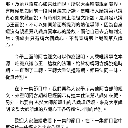
那，及第八識真心如來藏而說。所以大乘唯識說到識界，
有時候是如同前一段阿含經文所講，是唯指入胎識第八識
真心如來藏而說，有時則如同上段經文所談，是具足八識
心王而說，不可以如同前面所提到的這位導師，因為自身
還沒有親證第八識真實本心的緣故，而他自己去妄加判定
說：佛總共只有講六個識心，不曾宣講第七識與第八識
心。
今舉上面的阿含經文可以作為證明，大乘唯識學之本
源—唯識八識心王—這樣的法理，始於初轉阿含解脫道時
期，一直到了二轉、三轉大乘法道時期，都是法同一味，
從無差別。
在下一集節目中，我們再為大家舉示其他阿含部的經
文，來證明阿含期就已經開示有這本住法第八識如來藏，
另外，也要由 玄奘大師所頌出的八識規矩頌，來為大家說
明 玄奘大師所說的八識心王各各體性之間的差別。
歡迎大家繼續收看下一集的節目，在下一集節目當中
再把這一些經文為大家作舉示。