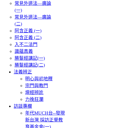
常見外道法—廣論
(一)
常見外道法—廣論
(二)
阿含正義 (一)
阿含正義 (二)
入不二法門
識蘊真義
勝鬘經講記(一)
勝鬘經講記(二)
法義辨正
明心與初地釋
宗門與教門
壇經辨訛
力挽狂瀾
訪談專欄
年代MUCH台--發現
新台灣 採訪正覺教
育基金會(一)