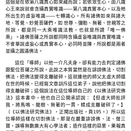
這個是在依第八識真心如來藏而說；若依眾生心，由八識
心王來說就會含攝真實唯識——第八識真實本心，以及祂
所出生的虛妄唯識——七轉識心。所有諸佛如來與諸大
地、等覺、妙覺菩薩們，如 世尊、彌勒、無著、世親等之
所說，都是同一大乘唯識法教，也就是所謂「唯一佛
乘」。諸佛菩薩之所說都同時含攝虛妄唯識與真實唯識，
不會單說虛妄心或真實本心，必同時並陳，所說都是兩者
並攝之圓滿佛法。
這位「導師」以他一介凡夫身，卻有能力去判定諸佛
跟聖位菩薩之所說，此說之本質當然是在誹謗佛法、切割
佛法，把佛法變得支離破碎。這就連他的師父太虛大師還
在世的時候，已經寫文章訓斥這位弟子，說他把佛法切割
得支離破碎；這個說法在這位導師自己的《以佛法研究佛
法》這本書中，他也自己公開承認說：【但虛大師批評
我，將馬鳴、龍樹、無著的一貫，糅成支離破碎了。】
（《以佛法研究佛法》，正聞出版社，頁195。）所以這
位導師這樣在切割佛法，那是在嚴重誹謗佛、法、僧三
寶，誤導無數廣大有心學法者；造作這樣的惡業，果報真