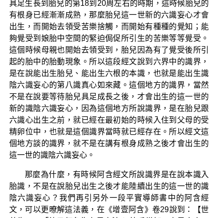
具足生長到胎兒的第18到20周左右的時期，這時候胎兒的
有根身已經漸漸成熟，那麼胎兒這一世新的六識妄心才會
出生，而開始去領受苦樂捨觸，而開始有種種的覺知；能
夠覺受到娘胎中空間的緊迫侷促所引生的苦樂等等覺受。
這個時候母親也開始去領受到，胎兒因為有了覺受後所引
起的胎中的胎動現象。所以這段經文說到六界中的識界，
是在說能出生胎兒、能出生六根的本識，也就是能出生識
陰六識妄心的第八識真心如來藏。這個地方的識界，當然
不是在說要等待胎兒具足成長之後，才會出生的這一世的
新的識陰六識妄心，因為這個地方所說識界，是在胎兒跟
六識心出生之前，就已經在最初始的時候入住到父母的受
精卵位中，也就是這個識界當時就已經存在。所以經文這
個地方談的識界，就不是在講有根身成熟之後才會出生的
這一世的識陰六識妄心。
那麼為什麼，有時候阿含經文所說識界是在說本識入
胎識，不是在說胎兒出生之後才能陸續出生的這一世的識
陰六識妄心？我們再引另外一段平實導師書中的阿含經
文，可以更暸解這法義，在《增壹阿含》卷29說到：【世