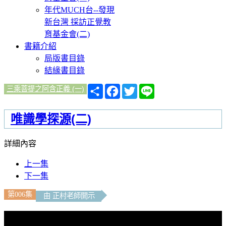
年代MUCH台--發現
新台灣 採訪正覺教
育基金會(二)
書籍介紹
局版書目錄
結緣書目錄
分
Facebook
Twitter
Line
三乘菩提之阿含正義 (一)
享
唯識學探源(二)
詳細內容
上一集
下一集
第006集
由 正村老師開示