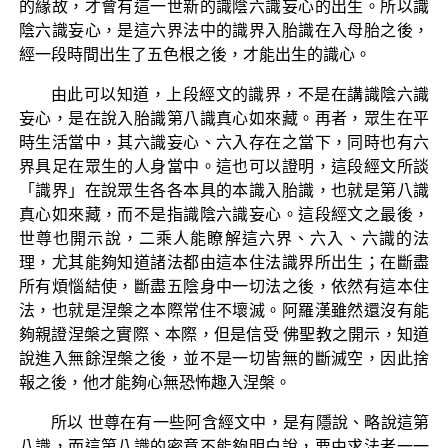
的緣故，才會有這一世新的識陰六識妄心的出生。所以識
陰六識妄心，是這六界法中的識界入胎識在入母胎之後，
經一段時間出生了五色根之後，才能出生的識心。
由此可以知道，上段經文的識界，不是在講識陰六識
妄心，是在說入胎識第八識真心如來藏。再者，眾生在平
時生活當中，其六識妄心、六入存在之當下，同時也有六
界具足在眾生的人身當中。這也可以證明，這段經文所談
「識界」在說眾生各各本具的本識入胎識，也就是第八識
真心如來藏，而不是指識陰六識妄心。這段經文之最後，
世尊也開示說，二乘人能瞭解這六界、六入、六識的法
理，尤其能夠知道諸法都由這本住法識界所出生；在斷盡
所有煩惱結使，斷盡五陰身中一切法之後，依然有這本住
法，也就是涅槃之本際常住不壞滅。阿羅漢雖然還沒有能
夠親證涅槃之實際、本際，但是信受 佛聖教之開示，知道
說進入無餘涅槃之後，並不是一切皆無的斷滅空，因此捨
報之後，他才能夠心無恐怖趣入涅槃。
所以 世尊在有一些阿含經文中，是有隱說、略說這第
八識，而這第八識的密意不能夠明白說，要由求法者一一