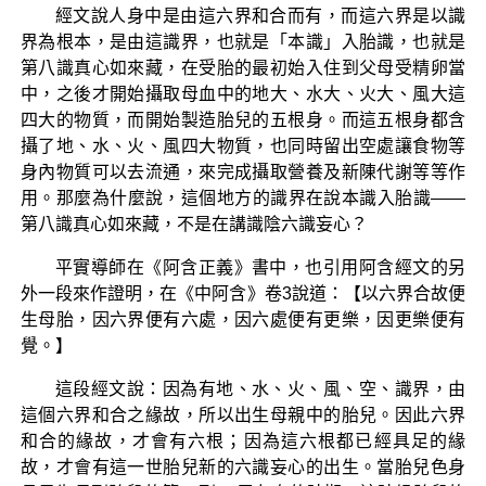
經文說人身中是由這六界和合而有，而這六界是以識
界為根本，是由這識界，也就是「本識」入胎識，也就是
第八識真心如來藏，在受胎的最初始入住到父母受精卵當
中，之後才開始攝取母血中的地大、水大、火大、風大這
四大的物質，而開始製造胎兒的五根身。而這五根身都含
攝了地、水、火、風四大物質，也同時留出空處讓食物等
身內物質可以去流通，來完成攝取營養及新陳代謝等等作
用。那麼為什麼說，這個地方的識界在說本識入胎識——
第八識真心如來藏，不是在講識陰六識妄心？
平實導師在《阿含正義》書中，也引用阿含經文的另
外一段來作證明，在《中阿含》卷3說道：【以六界合故便
生母胎，因六界便有六處，因六處便有更樂，因更樂便有
覺。】
這段經文說：因為有地、水、火、風、空、識界，由
這個六界和合之緣故，所以出生母親中的胎兒。因此六界
和合的緣故，才會有六根；因為這六根都已經具足的緣
故，才會有這一世胎兒新的六識妄心的出生。當胎兒色身