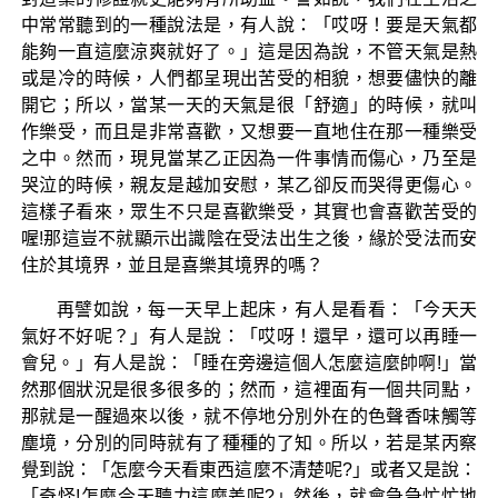
中常常聽到的一種說法是，有人說：「哎呀！要是天氣都
能夠一直這麼涼爽就好了。」這是因為說，不管天氣是熱
或是冷的時候，人們都呈現出苦受的相貌，想要儘快的離
開它；所以，當某一天的天氣是很「舒適」的時候，就叫
作樂受，而且是非常喜歡，又想要一直地住在那一種樂受
之中。然而，現見當某乙正因為一件事情而傷心，乃至是
哭泣的時候，親友是越加安慰，某乙卻反而哭得更傷心。
這樣子看來，眾生不只是喜歡樂受，其實也會喜歡苦受的
喔!那這豈不就顯示出識陰在受法出生之後，緣於受法而安
住於其境界，並且是喜樂其境界的嗎？
再譬如說，每一天早上起床，有人是看看：「今天天
氣好不好呢？」有人是說：「哎呀！還早，還可以再睡一
會兒。」有人是說：「睡在旁邊這個人怎麼這麼帥啊!」當
然那個狀況是很多很多的；然而，這裡面有一個共同點，
那就是一醒過來以後，就不停地分別外在的色聲香味觸等
塵境，分別的同時就有了種種的了知。所以，若是某丙察
覺到說：「怎麼今天看東西這麼不清楚呢?」或者又是說：
「奇怪!怎麼今天聽力這麼差呢?」然後，就會急急忙忙地