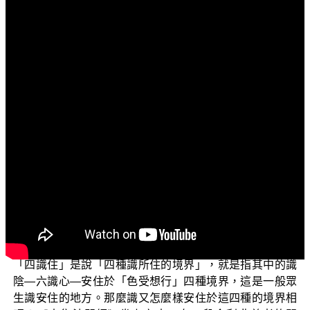
文字內容
各位菩薩：阿彌陀佛！
問候大家身體健康、精神愉快！
上一次的「三乘菩提──阿含正義」之中，已經先探討
了「五陰與五盛陰的差別」，也說明了眾生從無始以來，
因為被無始無明與一念無明遮障的緣故，一般人是對於五
陰的內涵都是不瞭解，多是深入地貪著五陰的種種而不自
知，那就是墮於五盛陰之中；因此，才會有不斷的生死相
續。今天接下來探討「四識住與七識住」的這個部分，藉
以從另外一個角度來看看眾生貪著五陰的種種層面。
先來說四識住的部分。五陰說的是「色受想行識」，
「四識住」是說「四種識所住的境界」，就是指其中的識
陰—六識心—安住於「色受想行」四種境界，這是一般眾
生識安住的地方。那麼識又怎麼樣安住於這四種的境界相