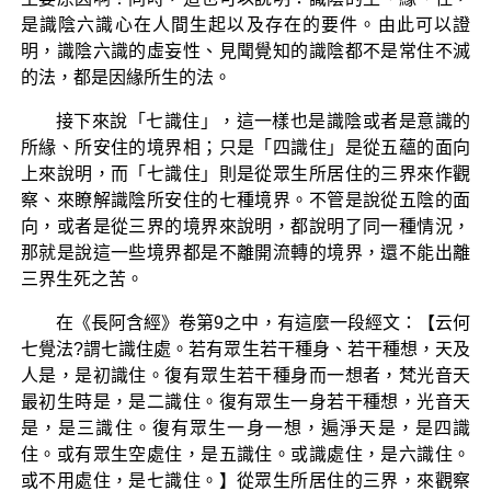
是識陰六識心在人間生起以及存在的要件。由此可以證
明，識陰六識的虛妄性、見聞覺知的識陰都不是常住不滅
的法，都是因緣所生的法。
接下來說「七識住」，這一樣也是識陰或者是意識的
所緣、所安住的境界相；只是「四識住」是從五蘊的面向
上來說明，而「七識住」則是從眾生所居住的三界來作觀
察、來瞭解識陰所安住的七種境界。不管是說從五陰的面
向，或者是從三界的境界來說明，都說明了同一種情況，
那就是說這一些境界都是不離開流轉的境界，還不能出離
三界生死之苦。
在《長阿含經》卷第9之中，有這麼一段經文：【云何
七覺法?謂七識住處。若有眾生若干種身、若干種想，天及
人是，是初識住。復有眾生若干種身而一想者，梵光音天
最初生時是，是二識住。復有眾生一身若干種想，光音天
是，是三識住。復有眾生一身一想，遍淨天是，是四識
住。或有眾生空處住，是五識住。或識處住，是六識住。
或不用處住，是七識住。】從眾生所居住的三界，來觀察