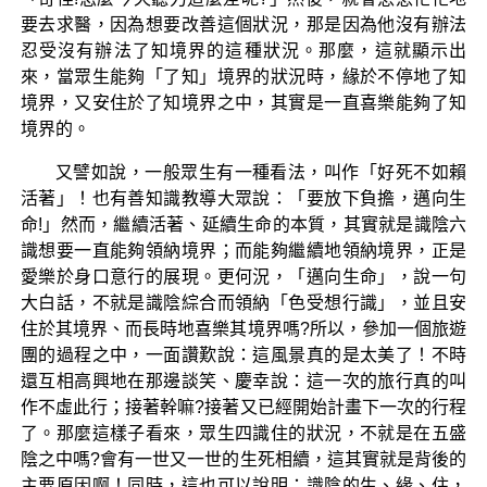
要去求醫，因為想要改善這個狀況，那是因為他沒有辦法
忍受沒有辦法了知境界的這種狀況。那麼，這就顯示出
來，當眾生能夠「了知」境界的狀況時，緣於不停地了知
境界，又安住於了知境界之中，其實是一直喜樂能夠了知
境界的。
又譬如說，一般眾生有一種看法，叫作「好死不如賴
活著」！也有善知識教導大眾說：「要放下負擔，邁向生
命!」然而，繼續活著、延續生命的本質，其實就是識陰六
識想要一直能夠領納境界；而能夠繼續地領納境界，正是
愛樂於身口意行的展現。更何況，「邁向生命」，說一句
大白話，不就是識陰綜合而領納「色受想行識」，並且安
住於其境界、而長時地喜樂其境界嗎?所以，參加一個旅遊
團的過程之中，一面讚歎說：這風景真的是太美了！不時
還互相高興地在那邊談笑、慶幸說：這一次的旅行真的叫
作不虛此行；接著幹嘛?接著又已經開始計畫下一次的行程
了。那麼這樣子看來，眾生四識住的狀況，不就是在五盛
陰之中嗎?會有一世又一世的生死相續，這其實就是背後的
主要原因啊！同時，這也可以說明：識陰的生、緣、住，