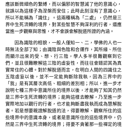
應該斷微細色的繫縛，而以偏邪的智慧滅了他的意識心，
就誤以為這樣子為涅槃而安住；此時此刻沒有了意識心，
所以不能稱為「識住」。這兩種稱為「二處」，仍然是三
界中生死流轉的境界，對某些智慧不夠深利的行者，還應
當進一步觀察與思惟，才不會誤會解脫道所證的內涵。
因為識陰的相貌，一般人僅知一、二，學佛的人也一
時無法全部了知；由識陰與色陰和合運作，其所緣、所住
而顯示出來的受、想、行三陰，學人多半很難觀察到它
們，並且很難瞭解這三陰的虛妄性，而往往會錯認其為真
實常住的心體。對於解脫道而言，在明白人間的四識住之
五陰虛妄以後，並不一定能夠斷除我執，因為三界中的
「我」是有其層次高低、粗細的差別相；所以，進一步才
說明七種三界中意識所住的境界以後，才能夠了知其仍然
是三界中生死流轉的境界；能夠這樣去瞭解，乃至進一步
實際地加以觀行的行者，也才能夠斷盡我執而成為慧解脫
者。若是想要親證解脫道的法，得要瞭解、觀察所住的這
些境界中的意識本身，或者是意識所住的這些境界中，仍
然是三界中生死流轉的境界；得要不貪著那一些禪定的境