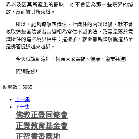
界以及因其所產生的韻味，才不會因為那一些境界的緣
故，反而被其所束縛。
所以，能夠瞭解四識住、七識住的內涵以後，就不會
執取這些識陰或者其變相為常住不滅的法，乃至是落於意
識所住的這些境界相中；這樣子，就距離親證解脫道乃至
是佛菩提道越來越近。
今天就說到這裡，祝願大家幸福、健康、道業猛進!
阿彌陀佛!
點擊數：5965
上一集
下一集
佛教正覺同修會
正覺教育基金會
正智書香園地