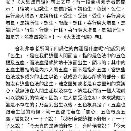
呢？《大集法門經》卷上之中，有一段舍利弗尊者的開
示：【復次，四識住，是佛所說。謂色生、色緣、色住，
喜行廣大增長，是識所住。受生、受緣、受住，喜行廣大
增長，是識所住。想生、想緣、想住，喜行廣大增長，是
識所住。行生、行緣、行住，喜行廣大增長，是識所住。
如是等，名為四識住。】～《大集法門經》卷1
舍利弗尊者所開示四識住的內涵是什麼呢?他說到的
「色生」，是在我們這個人間而言，指的是色法中的五色
根及五塵，而法塵是緣於這十法而出生、顯示的；其中的
五塵主要指的是內六入的五塵，而不是指外五塵，當這些
色法或多或少的出生以後，就成為六識心所緣的部分。假
如沒有這些色法的出生，離念靈知或者是有念靈知的意識
心，就無法在人間生起以及存在，這是我們每一個人現前
可以觀察到的情況。因為，在人間受胎之初，本來識陰六
識是不存在的；乃至到出生以後，五色根具足了，五塵也
跟著生起的時候，就一直都忙著在「關心」五色根及五
塵。譬如說，一下子說：「哎呀!身體這裡不舒服。」一下
子又說：「今天真的是通體舒暢！」有時候會說：「今天