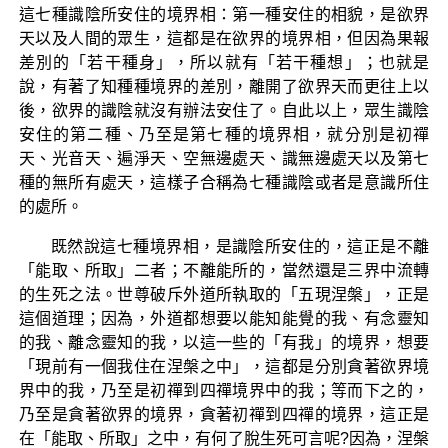
這七種識陰所安住的境界相：第一種安住的相貌，是欲界
天以及人間的眾生，這都是在欲界的境界相，但因為果報
差別的「若干種身」，所以就有「若干種想」；也就是
說，有著了知種種境界的差別，離開了欲界天而更往上以
後，欲界的識陰就沒有辦法安住了。自此以上，眾生識陰
安住的第二種、乃至是第七種的境界相，就分別是初禪
天、光音天、遍淨天、空無邊處天、識無邊處天以及第七
種的無所有處天，這樣子合稱為七種識陰或者是意識所住
的處所。
既然說這七種境界相，是識陰所安住的，這正是不離
「能取、所取」二者；不離能所的，當然還是三界中流轉
的生死之法。世尊破斥外道所執取的「五現涅槃」，正是
這個道理；因為，外道都想要以能知能覺的我、有念靈知
的我、離念靈知的我，以這一些的「有我」的境界，想要
「現前有一個我住在涅槃之中」，這都是分別貪著欲界境
界中的我，乃至是初禪到四禪境界中的我；等而下之的，
乃至是貪著欲界的境界，貪著初禪到四禪的境界，這正是
在「能取、所取」之中，有何了脫生死可言呢?因為，涅槃