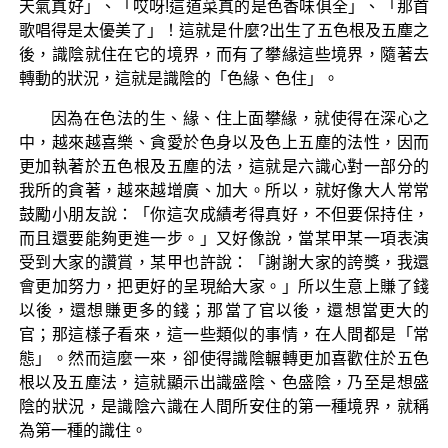
天氣真好」、「哎呀!這道菜真的是色香味俱全」、「那首
歌唱得是太優美了」！這就是什麼?出生了五色根及五塵之
後，識陰就住在它的境界，而有了攀緣這些境界，隨著去
轉動的狀況，這就是識陰的「色緣、色住」。
因為在色法的生、緣、住上面攀緣，就使得在深心之
中，越來越喜樂、貪愛於色身以及色上五塵的法性，因而
更加執著於五色根及五塵的法，這就是六識心對一部分的
我所的貪著，越來越增廣、加大。所以，就好像大人常常
鼓勵小朋友說：「你這次成績考得真好，不但要保持住，
而且還要能夠更進一步。」又好像說，當某甲某一項表演
受到大家的讚賞，某甲也許說：「謝謝大家的誇獎，我還
會更加努力，把更好的呈現給大家。」所以生意上賺了錢
以後，還想賺更多的錢；那當了官以後，還想當更大的
官；那這樣子看來，這一些類似的事情，在人間都是「常
態」。然而這麼一來，卻使得識陰輾轉更加喜歡住於五色
根以及五塵法，這就顯示出識盛陰、色盛陰，乃至是想盛
陰的狀況，是識陰六識在人間所安住的第一種境界，就稱
為第一種的識住。