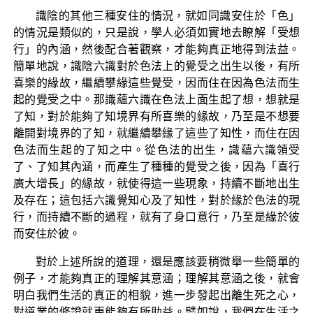
識陰的其他三種安住的情況，就如同識安住於「色」
的情況是類似的，只是說，學人必須如實地去瞭解「受想
行」的內涵，然後配合著觀察，才能夠真正地得到法益。
簡單地說，識陰六識對於色法上的覺受之出生以後，有所
喜樂的緣故，繼續攀緣這些覺受，因而住在因為色法而生
起的覺受之中。那識蘊六識在色法上面生起了想，想就是
了知，對於能夠了知境界有所喜樂的緣故，乃至是不想要
離開對境界的了知，就繼續攀緣了這些了知性，而住在因
色法而生起的了知之中。從色法的出生，識蘊六識領受
了、了知其內涵，而產生了種種的覺受之後，因為「喜行
廣大增長」的緣故，就使得這一些現象，持續不斷地出生
及存在；這包括六識覺知心及了知性，對於緣於色法的現
行，而持續不斷的過程，就有了身口意行，乃至是緣於彼
而安住於彼。
對於上述所說的道理，還是應該要稍微舉一些簡單的
例子，才能夠真正的理解其意涵；理解其意涵之後，就會
明白我們生活的真正的相貌，進一步發起出離生死之心，
對道業的修證就更能夠有所助益。譬如說，我們在生活之