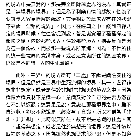
的境界中是無我的，那是完全斷除蘊處界的境界，其實正
是「無境界的境界」；但是為了利樂有情的緣故，也為了
要讓學人容易瞭解的緣故，方便相對於蘊處界存在的狀況
下來說「涅槃的境界」。因此，在經典之中，談到四禪八
定的境界時候，往往會提到說，若是識貪著了種種禪定的
韻味之後，依於那些境界，住於那些境界，結果反而是因
為這一個緣故，而被那一些境界所束縛。因為，不管所住
的這一些境界的意識本身，或者是意識所住的這些境界，
仍然是不離開三界的生死流轉。
此外，三界中的境界還有「二處」不說是識陰安住的
境界，但是仍然是三界中生死流轉的境界。其一，證得非
想非非想定，或者是住於非想非非想天的境界之中。因為
識陰六識只剩下意識一心，意識又對於自己的是否仍然存
在不加以返觀；這意思是說，意識在那種境界之中，雖不
自返觀，卻又不能說是已經沒有了意識，所以才稱為「非
想、非非想」，此時似無所住，故不說是意識的住處。其
二，證得無想定，或者是住於無想天的境界。這是外道以
四禪的基礎之下，因為雖然也想要求般涅槃，但是不知道