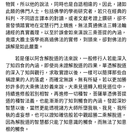
物質，所以他的說法，同時也是自語相違的。因此，諸如
此類的佛門人士，包括佛學的學術研究者，若只在經典的
科判、不同語言譯本的對讀，或者文獻考證上鑽研，卻不
曾發憤踏實地在定慧行門上精進，無法貫通佛法三轉法輪
諸經的真實義理，以至於誤會如來演說三乘菩提的內涵，
竟還大膽主張學術高過佛法的實修，到頭來，卻對佛法的
誤解是如此嚴重。
若是僅以阿含解脫道的法來說，一般修行人若能深入
了知四食的內涵，即使尚未證解脫道的四果，單憑解脫道
的深入了知與觀行，求取實證以後，一樣可以簡擇那些自
稱證果的人的落處，而確定無誤，無有所疑。若以更加勝
妙許多的大乘佛法妙義來說，大乘見道轉入相見道位中，
持續進修般若別相智，再進修一切種智，菩薩單憑佛菩提
道的種智法義，也能漸漸的了知到觸食的內涵。發起深妙
智慧以後，當然更能透視諸方大師所墮我執、我見、我所
執的虛妄想，也可以證知確信般若中觀超勝二乘解脫道，
因為解脫道的智慧都只能了知意識的觸食，而無法了知意
根的觸食。