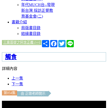
年代MUCH台--發現
新台灣 採訪正覺教
育基金會(二)
書籍介紹
局版書目錄
結緣書目錄
分
Facebook
Twitter
Line
三乘菩提之阿含正義 (一)
享
觸食
詳細內容
上一集
下一集
第054集
由 正墩老師開示