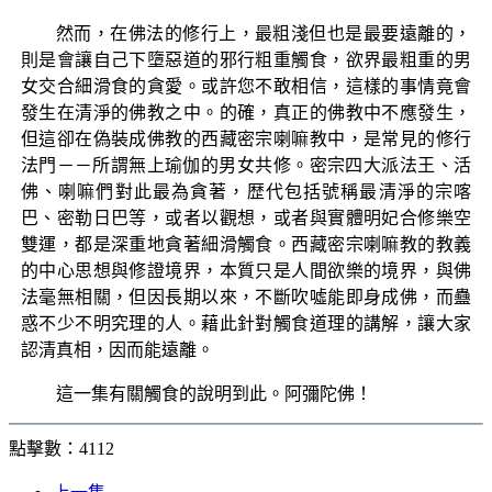
然而，在佛法的修行上，最粗淺但也是最要遠離的，
則是會讓自己下墮惡道的邪行粗重觸食，欲界最粗重的男
女交合細滑食的貪愛。或許您不敢相信，這樣的事情竟會
發生在清淨的佛教之中。的確，真正的佛教中不應發生，
但這卻在偽裝成佛教的西藏密宗喇嘛教中，是常見的修行
法門－－所謂無上瑜伽的男女共修。密宗四大派法王、活
佛、喇嘛們對此最為貪著，歴代包括號稱最清淨的宗喀
巴、密勒日巴等，或者以觀想，或者與實體明妃合修樂空
雙運，都是深重地貪著細滑觸食。西藏密宗喇嘛教的教義
的中心思想與修證境界，本質只是人間欲樂的境界，與佛
法毫無相關，但因長期以來，不斷吹噓能即身成佛，而蠱
惑不少不明究理的人。藉此針對觸食道理的講解，讓大家
認清真相，因而能遠離。
這一集有關觸食的說明到此。阿彌陀佛！
點擊數：4112