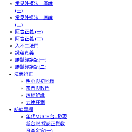
常見外道法—廣論
(一)
常見外道法—廣論
(二)
阿含正義 (一)
阿含正義 (二)
入不二法門
識蘊真義
勝鬘經講記(一)
勝鬘經講記(二)
法義辨正
明心與初地釋
宗門與教門
壇經辨訛
力挽狂瀾
訪談專欄
年代MUCH台--發現
新台灣 採訪正覺教
育基金會(一)