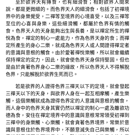
至於欲界天有摶食，也有細滑食；相對欲界人間來
說，都是更微細的。而色界天人的細滑食，包括了初禪境
界中的身樂覺受，二禪等至境界的心境喜受，以及三禪等
至位的心喜與身樂，這些細滑觸，都屬於色界有情的觸
食。色界天人的天身能夠出生與長養，是以禪定所生的禪
悅為食，禪定的制心一處能力，作為色界天身的食；而禪
定所產生的身心二樂，就成為色界天人或人間證得禪定者
的意識與意根的觸食。由於愛著禪悅樂觸，所以就會繼續
保持禪定的定力，因此，就會使色界天身保持堅固。但也
是由於貪著色界身心二樂的緣故，所以色界天人不得解脫
色界，只能解脫於欲界生死而已。
若是欲界的人證得色界三禪天以下的定境，就會發起
三禪天以下的天身，與欲界人身在一起互相摩觸，產生樂
觸，這個樂觸就成為證得色界定的人意識與意根的觸食，
而人身中的色界天身其實仍然以禪定的制心一處及離欲功
德為食，安住在禪定境界中的意識與意根常常領受初禪到
三禪中的身樂觸、心樂觸，就會貪著色界境界，常樂於意
識與意根住於色界境界中，不願意滅失自己與樂觸，所以