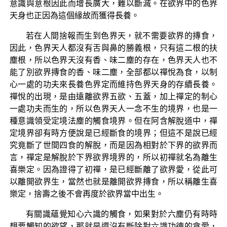
意識與意根因此而增長廣大，難以斷滅。在欲界中的色界
天身也正因為這個緣故而獲得長養。
若在人間捨報而生到色界天，就不需要欲界的摶食，
因此，色界天人都沒有舌與鼻的勝義根，只有這二根的扶
塵根，所以色界天沒有香、味二塵的存在，色界天人也不
能了別欲界摶食的香、味二塵，全部都以禪悅為食，以制
心一處的功夫來長養色界定而維持色界天身的存續長養。
禪悅的出現，是由遠離欲界五欲、五蓋，加上禪定的制心
一處功夫而生的，所以色界天人一念不生的境界，也是一
種意識領受定境法塵的觸食境界。但在阿含解脫道中，禪
定境界卻有時方便說是已經斷食的境界；但這不是說已經
究竟斷了世間四食的解脫，而是因為相對於下界的欲界而
言，禪定是解脫於下界欲界境界的，所以初禪就名為離生
喜樂定。因為證得了初禪，是已經斷離了欲界愛，從此可
以離開欲界生，當然也就是離開欲界摶食，所以稱離生喜
樂定，捨壽之後不會再度於欲界當中出生。
有關識蘊覺知心六識的觸食，如果對於六塵仍有時時
想要觸知的欲望，那就是還沒有斷除對六識功德的貪愛，