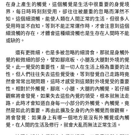
在身上產生的觸覺，這個觸覺是生活中很重要的身覺境
界，每日時時刻刻受用，卻往往被嚴重的忽略而渾然不
知。這個細滑觸，能使人類在人間正常的生活，但很多人
受用時並不自知，等到不能正常運作時，才會注意到這個
細滑觸的存在，才體會這種細滑觸也是生存在人間時不能
或缺的。
還有更微細，也是多被忽略的細滑食，那就是身觸外
覺的較微細的部分，譬如腳底板、小腿及大腿對外境的覺
受。此一覺受的重要性，是一切人在生活上極為重要的法
性，但人們往往失去這些覺受後，等到發覺自己走路時竟
然會常常出現問題，這時才感受到這類對外境覺受的重要
性。相對於外觸覺，腳底、小腿、大腿的內觸覺，若仔細
觀察將會發覺，如果失去這些內覺的領受，根本就無法走
路，此時才會知道自身每一小部分的外觸覺、內觸覺，竟
然是如此的重要。再由此擴及全身的內外觸覺而做觀察，
將會發覺：如果身上有哪一個地方是沒有外觸覺或內觸
覺，在人間的生活及修行，就會大亂而無法正常生活。