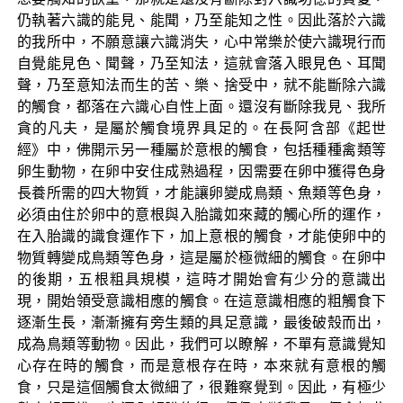
仍執著六識的能見、能聞，乃至能知之性。因此落於六識
的我所中，不願意讓六識消失，心中常樂於使六識現行而
自覺能見色、聞聲，乃至知法，這就會落入眼見色、耳聞
聲，乃至意知法而生的苦、樂、捨受中，就不能斷除六識
的觸食，都落在六識心自性上面。還沒有斷除我見、我所
貪的凡夫，是屬於觸食境界具足的。在長阿含部《起世
經》中，佛開示另一種屬於意根的觸食，包括種種禽類等
卵生動物，在卵中安住成熟過程，因需要在卵中獲得色身
長養所需的四大物質，才能讓卵變成鳥類、魚類等色身，
必須由住於卵中的意根與入胎識如來藏的觸心所的運作，
在入胎識的識食運作下，加上意根的觸食，才能使卵中的
物質轉變成鳥類等色身，這是屬於極微細的觸食。在卵中
的後期，五根粗具規模，這時才開始會有少分的意識出
現，開始領受意識相應的觸食。在這意識相應的粗觸食下
逐漸生長，漸漸擁有旁生類的具足意識，最後破殼而出，
成為鳥類等動物。因此，我們可以瞭解，不單有意識覺知
心存在時的觸食，而是意根存在時，本來就有意根的觸
食，只是這個觸食太微細了，很難察覺到。因此，有極少