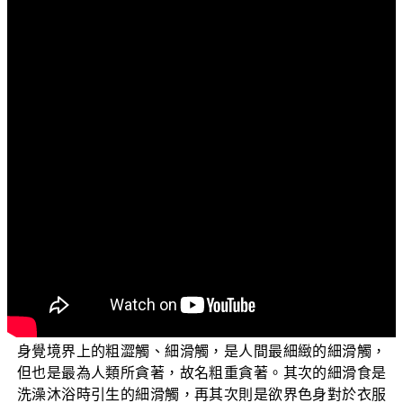
文字內容
各位菩薩：阿彌陀佛！
歡迎收看由佛教正覺同修會為各位準備的電視弘法節
目「三乘菩提之阿含正義──兼論唯識學的最早根據」系列
佛法講座。這一集我們要繼續學習有關四食的道理。
觸食，主要指的是六根觸六塵境而生起的六識對境界
的領受，能令身心長養的業用，又稱作細觸食、細滑食。
《成唯識論》中說：【二者觸食，觸境為相。謂有漏觸。
纔取境時，攝受喜等，能為食事。此觸雖與諸識相應，屬
六識者食義偏勝。觸麁顯境，攝受喜樂及順益捨，資養勝
故。】（《成唯識論》卷4）世間最細緻強烈的細滑食，是
指欲界人間男女交合時的種種細滑觸，這個觸覺異於種種
身覺境界上的粗澀觸、細滑觸，是人間最細緻的細滑觸，
但也是最為人類所貪著，故名粗重貪著。其次的細滑食是
洗澡沐浴時引生的細滑觸，再其次則是欲界色身對於衣服