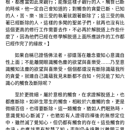
根，都應當如此來觀行；能像這樣子觀行的人，觸食已斷
的時候，他一定自己會知道的；對觸食的貪愛已斷、已知
的人，苦、樂、捨三受的執著就跟著斷除了；這三受的執
著已經斷除的人，這樣的多聞的聖弟子們，就再也沒有比
這個更高的修行工作需要去作，不必再於解脱道上作些什
麼了，因為他們已經在修學解脱道上面所應該作的工作都
已經作完了的緣故。】
如果自稱已證悟佛法者，卻還落在離念靈知心意識自
性上面；不能離開眼識觸色塵的欲望與喜樂受……乃至意
識觸知法塵的欲望與喜樂受，個個都還沒有斷除識蘊我所
的貪愛，就連自己識蘊我見未斷都不自知，何況能了知六
識心的觸食及斷除呢？
至於更微細，屬於意根的觸食，在求證解脫道上，也
都應斷除。如卵生眾生的觸食，相較於六塵觸的食，更是
微細百倍，也得要斷除。這一類觸食，猶如人們眠熟時，
意識覺知心斷滅了，也猶如有人證得四禪後的無想定位
中，雖然滅了覺知心，但仍都有觸食的存在。這些觸食的
內涵，也應該要有智慧了知，否則仍永遠難以離開三界