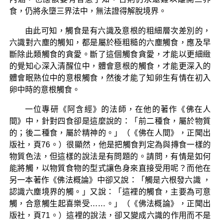
食，仍將永墮三界法中，無法證得解脫境界。
由此可知，觸食是有六識及意根的粗細層次差別的，
六識對六塵的觸知，都是屬於極粗糙的六塵觸食，應及早
斷除此類觸食的貪愛。斷了這個觸食貪愛，才能以更細緻
的覺知心深入清醒位中，體會意根的觸食，才能更深入的
體會眠熟位中的意根觸食，然後才能了知卵生有情在初入
卵中時的意根觸食。
一位專研《阿含經》的法師，在他的著作《佛在人
間》中，針對四食卻是這麼說的：「前二種食，屬於物質
的；後二種食，屬於精神的。」（《佛在人間》，正聞出
版社，頁76。）很顯然，他是把觸食判定為與摶食一樣的
物質色法，但這樣的說法是有問題的。請問，有情是如何
能將觸，以物質食物的型式讓色身來直接受用呢？而他在
另一本著作《佛法概論》中卻又說：「觸是六根發六識 ，
認識六塵境界的觸。」又說：「這裡的觸食，主要為可意
觸，合意觸生起喜樂受……。」（《佛法概論》，正聞出
版社，頁71。）這裡的說法，卻又變成六識的作用而不是