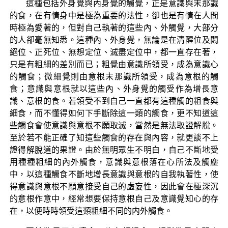
這種包括外身覺與內身覺的觸覺，正是意識與末那識
的食，在有情身中是極為重要的法性，卻也是有情在人間
時極為愛著的，但對自己執著的這些內、外觸覺，大部分
的人卻毫無知悉。這種內、外身覺，無論是在清醒位及悶
絕位、正死位、無想定位、滅盡定位中，都一直存在著，
只是有粗細的差別而已；粗覺由意識所領受，成為意識心
的觸食；微細覺則由意根末那識所領受，成為意根的觸
食；意識與意根就以這些內、外身覺的觸受作為增長意
識、意根的食。若領受不到自己一直都有這種觸的粗食與
細食，而不懂得如何下手斷除這一類的觸食，更不知道這
些觸食會使意識與意根不願取滅，當然是無法取證解脫。
至於若不能正確了知這些觸食的存在與內容，就更談不上
證得解脫道的果證。由於無明眾生不明白，自己不斷地受
用種種粗細的內外觸食，意識與意根落在心所法及觸塵
中，以這種觸食不斷地增長意識與意根的自我執著性，使
得意識與意根不願意接受自己的虛妄性，因此會在極深沉
的意根作意中，經常想要保持意根自己及意識覺知心的存
在，以便時時領受這類粗細不同的内外觸食。