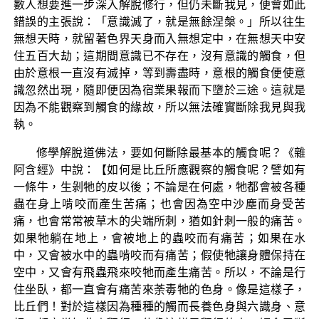
數人想要進一步深入解脫修行，但仍未斷我見，便會如此
錯誤的主張說：「意識滅了，就是無餘涅槃。」所以往生
無想天時，就留著色界天身而入無想定中，在無想天中安
住五百大劫；這期間意識已不存在，沒有意識的觸食，但
由於意根一直沒有滅掉，等到壽盡時，意根的觸食便使意
識忽然出現，隨即便因為宿業果報而下墮於三途。這就是
因為不能觀察到觸食的緣故，所以無法確實斷除我見與我
執。
修學解脫道佛法，要如何斷除最基本的觸食呢？《雜
阿含經》中說：【如何是比丘所應觀察的觸食呢？譬如有
一條牛，生剝牠的皮以後；不論是在何處，牠都會被各種
蟲在身上啃咬而產生苦痛；也會因為空中沙塵而身受苦
痛，也會常常被草木的尖端所刺，猶如針刺一般的痛苦。
如果牠躺在地上，會被地上的蟲咬而有痛苦；如果在水
中，又會被水中的蟲啃咬而有痛苦；假使牠讓身體保持在
空中，又會有飛蟲飛來咬牠而產生痛苦。所以，不論是行
住坐臥，都一直會有痛苦來荼毒牠的色身。像是這樣子，
比丘們！對於這樣因為種種的觸而長養色身與六識身、意