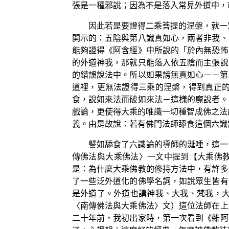
張是一種邪說；因為不是落入常見外道中，
因此若是要證得二乘菩提的涅槃，就一
開示的：五陰與第八識真如心，兩者非我、
能夠證得《阿含經》中所說的「於內無恐怖
的外道神我，那就只能落入依五陰而主張說
的錯誤說法中。所以如果謗無真如心－－第
道裡，更無法證得三乘的涅槃，得到真正的
食，說如來法而破如來法－這樣的魔說者。
戲論，更使得大乘的唯識一切種智成佛之法
義。由是故說：若有佛門法師舔食這個六識
譬如舔食了六識論的導師的涎唾，這一
傳佛法與大乘佛法〉一文中提到【大乘佛
是：為什麼大乘佛教的修持方法中，有許多
了一些泛外道化的佛學名詞，如說眾生皆有
是外道了。外道也講神我、大我、梵我，大
〈南傳佛法與大乘佛法〉文）這位法師在上
二十年前，我初出家時，第一次看到《雜阿