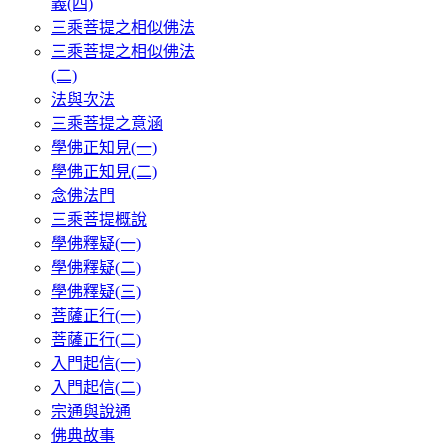
義(四)
三乘菩提之相似佛法
三乘菩提之相似佛法
(二)
法與次法
三乘菩提之意涵
學佛正知見(一)
學佛正知見(二)
念佛法門
三乘菩提概說
學佛釋疑(一)
學佛釋疑(二)
學佛釋疑(三)
菩薩正行(一)
菩薩正行(二)
入門起信(一)
入門起信(二)
宗通與說通
佛典故事