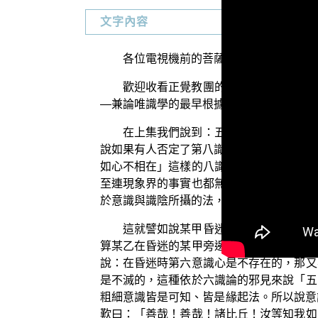
文字內容
各位電視機前的菩薩們：阿彌陀佛！
歡迎收看正覺教團的電視弘法節目，在
—兼論唯識學的最早根據」。
在上集我們說到：五陰與第八識真如心
說如果有人否定了第八識真如心，說祂就是
如心不相在」這樣的八識論正義，還會變成
至連現象界的事實也都無法符合六識論所說
於意識與識陰所攝的法，祂可以自己存在。
這就譬如說某甲昏迷的時候，這時候某
算某乙在昏迷的某甲旁邊大聲地叫喊著某甲
說：在昏迷時第六意識心是不存在的，那又
是不滅的，這種依於六識論的邪見來說「五
粗細意識皆是可知、皆是緣起法。所以說意
歎曰：「善哉！善哉！諸比丘！汝等知我如