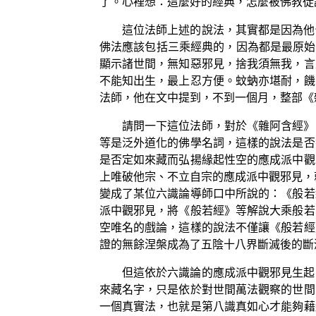
了。心裡想：這麼好的經典，怎麼被佛教徒
這位法師上述的說法，其實都是因為他
佛法應該包括三乘經典的，因為都是最原始
顯示諸世間，無知惡邪見，捨我須無我，言
不能知出生，最上忍方便。蚊蚋亦堪耐，饑
法師，他在文中提到，不到一個月，整部《
請問一下這位法師，對於《雜阿含經》
等是泛外道化的佛學名詞，這樣的說法是否
是否定如來藏而弘揚緣起性空的應成派中觀
上唯破他宗、不立自宗的應成派中觀邪見，
變成了某位六識論導師口中所說的：《般若
派中觀邪見，將《般若經》等解說大乘般若
空唯名的戲論，這樣的說法不僅讓《般若經
證的無餘涅槃成為了五陰十八界斷滅後的斷
但這依於六識論的應成派中觀邪見生起
來藏名字，只是依於對世間萬法觀察的世間
一個真實法，也就是第八識真如心才能夠藉