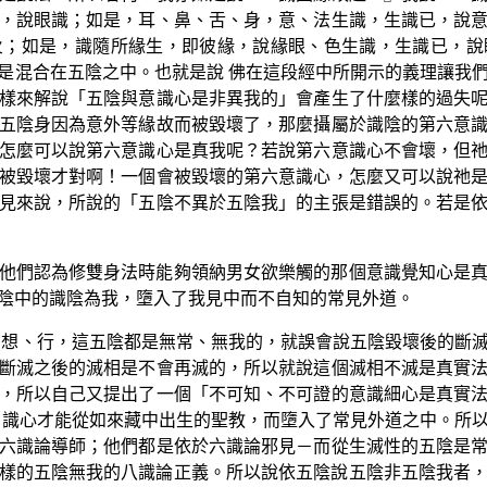
，說眼識；如是，耳、鼻、舌、身，意、法生識，生識已，說
火；如是，識隨所緣生，即彼緣，說緣眼、色生識，生識已，說
是混合在五陰之中。也就是說 佛在這段經中所開示的義理讓我
樣來解說「五陰與意識心是非異我的」會產生了什麼樣的過失
五陰身因為意外等緣故而被毀壞了，那麼攝屬於識陰的第六意
怎麼可以說第六意識心是真我呢？若說第六意識心不會壞，但
被毀壞才對啊！一個會被毀壞的第六意識心，怎麼又可以說祂
見來說，所說的「五陰不異於五陰我」的主張是錯誤的。若是
他們認為修雙身法時能夠領納男女欲樂觸的那個意識覺知心是
陰中的識陰為我，墮入了我見中而不自知的常見外道。
、想、行，這五陰都是無常、無我的，就誤會說五陰毀壞後的斷
斷滅之後的滅相是不會再滅的，所以就說這個滅相不滅是真實
，所以自己又提出了一個「不可知、不可證的意識細心是真實
意識心才能從如來藏中出生的聖教，而墮入了常見外道之中。所
六識論導師；他們都是依於六識論邪見－而從生滅性的五陰是
樣的五陰無我的八識論正義。所以說依五陰說五陰非五陰我者