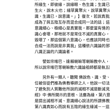
所緣生，即彼緣，說緣眼、色生識；生識已
生火，說木火也；緣草糞聚火，說草糞聚
識，生識已，說意識。」】復次，若說真我
成為了與五陰互存而混合成同一法的話；這
意識細心、極細心是真實我，那麼當有情的
識心會壞，那祂就不是常住不滅的真實心，
毀壞了，那這個第六意識心，也應該同時也
合成一法而說是非異我」這種依六識論的邪
八識正論的六識論者。
譬如宗喀巴、達賴喇嘛等喇嘛教中人，
所以說宗喀巴等喇嘛教六識論祖師都是執五
另外有一類人，聽聞 佛說色、識、受
位被信徒們推為佛教導師之人，他說一切法
了避免別人質難他所說的滅相不滅是斷滅見
經》中 佛所開示的意根、法塵為緣，第六
是提出滅相不滅、意識細心說法的所謂佛教
第八識真如心而說有五陰的緣生緣滅－－這