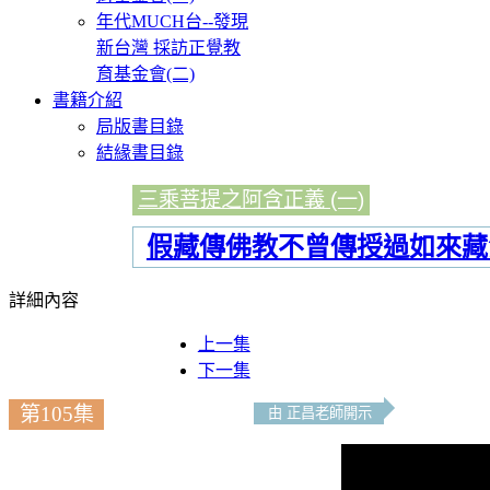
年代MUCH台--發現
新台灣 採訪正覺教
育基金會(二)
書籍介紹
局版書目錄
結緣書目錄
三乘菩提之阿含正義 (一)
假藏傳佛教不曾傳授過如來藏
詳細內容
上一集
下一集
第105集
由 正昌老師開示