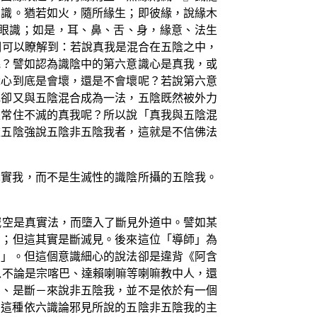
意識。猶若如火，隨所緣生；即彼緣，說緣木
眼識；如是，耳、鼻、舌、身，緣意、法生
們可以瞭解到：若說真我是混合在五陰之中，
呢？譬如認為識陰中的第六意識心是真我，或
識心到底是會壞，還是不會壞呢？若說第六意
祂卻又與五陰混合成為一法，五陰既然被外力
是常住不滅的真我呢？所以說「真我與五陰混
依五陰強說五陰非五陰我者，這就是不信佛法
真實我，而不是生滅性的識陰所攝的五陰我。
滅空是真實法，而墮入了斷見外道中。譬如某
法；但這其實是斷滅見。後來這位「導師」為
法」。但這個意識細心的說法卻是違背《阿含
以不論是宗喀巴、達賴喇嘛等喇嘛教中人，還
常、是斷－來說非五陰我，並不是依於有一個
，這種依六識論邪見所說的五陰非五陰我的主