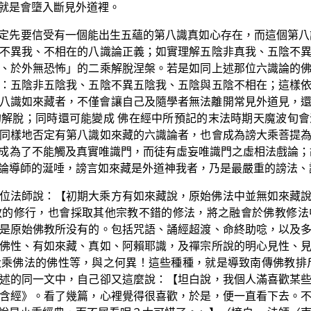
就是會墮入斷見外道裡。
定先要信受有一個能出生五蘊的第八識真如心存在，而這個第八
不異我、不相在的八識論正義；如實理解五陰非真我、五陰不
、於外無恐怖」的二乘解脫涅槃。若是如同上述那位六識論的
：五陰非五陰我、五陰不異五陰我、五陰與五陰不相在；這樣
八識如來藏者，不僅會讓自己及隨學者無法離開常見外道見，
解脫；同時還可能變成 佛在經中所預記的末法時期天魔波旬
同樣地否定有第八識如來藏的六識論者，也會成為謗大乘菩提
成為了不能觸及真實唯識門，而徒有虛妄唯識門之虛相法戲論；
論導師的涎唾，謗言如來藏是外道神我者，乃是最嚴重的謗法、
位法師說：【初期大乘方有如來藏說，原始佛法中並無如來藏
教的修行，也會採取其他宗教不錯的修法，將之融會於佛教修法
是原始佛教所没有的。包括咒語、誦經超渡、命終助唸，以及
佛性、有如來藏、真如、阿賴耶識，及禪宗所說的明心見性、
乘佛法的佛性等，與之何異！這些種種，就是導致南傳佛教排
述的同一文中，自己卻又這麼說：【坦白說，我個人滿喜歡某
含經》。看了幾篇，心裡覺得很喜歡，於是，便一直看下去。