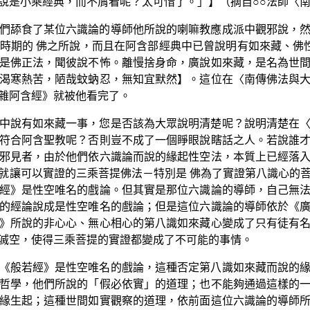
說是小乘經典，而不屑看呢？太可惜了。」】（摘自○○法師〈
們舔食了某位六識論的導師他所說的喇嘛教應成派中觀邪說，
時期的 佛之所說，而且在阿含部經典中已曾說明有如來藏、佛
是佛正法，聞彼說不怖。離慢捨身命，廣說如來藏，是名為世
渴寒熱苦，陋哉蚊蚋忍，無知宜默然】。這位在〈南傳佛法與
雜阿含經》就被他看完了。
中說有如來藏一事，您是否該為大眾說明清楚呢？說明清楚在
符合阿含聖教呢？否則豈不成了一個睜眼說瞎話之人。若說誰
邪見者，由於他們依六識論而說的緣起性空法，本質上已經落
就讓可以實證的三乘菩提佛法－特別是 佛為了實證第八識心的
經》是性空唯名的戲論。但其實是那位六識論的導師，自己無
的經論說成是性空唯名的戲論；但是這位六識論的導師依於《
》所說的非心心、無心相心的第八識如來藏心變成了只有徒有
滅空，使得三乘菩提的實證都變成了不可能的事情。
《般若經》是性空唯名的戲論，這種否定第八識如來藏而說的
哲學，他們所說的「假必依實」的道理；也不能夠通過這樣的
緣生起；這種世間如實觀察的道理，依前面這位六識論的導師