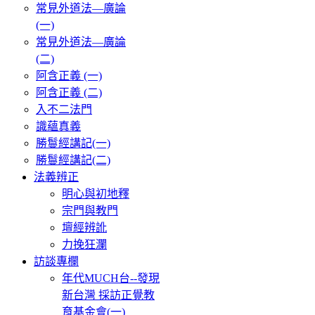
常見外道法—廣論
(一)
常見外道法—廣論
(二)
阿含正義 (一)
阿含正義 (二)
入不二法門
識蘊真義
勝鬘經講記(一)
勝鬘經講記(二)
法義辨正
明心與初地釋
宗門與教門
壇經辨訛
力挽狂瀾
訪談專欄
年代MUCH台--發現
新台灣 採訪正覺教
育基金會(一)