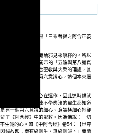
我們正在演述的單元是「三乘菩提之阿含正義
正說，它是無法用六識論邪見來解釋的。所以
《阿含經》中 佛所開示的「五陰與第八識真
義學，還會違背了阿含聖教與大乘的理證，甚
識陰滅了，卻還有個第六意識心，這個本來屬
與識陰相應的見聞覺心在運作，因此這時候就
應某乙的呼喚；因此連不學佛法的醫生都知道
但是有一個第六意識的細心、意識極細心祂卻
違背了《阿含經》中的聖教。因為佛說：一切
不生滅的心。如《中阿含經》卷54：【世尊
識因緣故起；識有緣則生，無緣則滅。』識隨