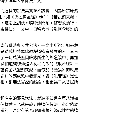
南傳佛法與大乘佛法〉文）
然而這樣的說法其實並不誠實。因為所謂原始
性，如《央掘魔羅經》卷2：【若說如來藏，
間，堪忍上調伏。嗚呼沙門陀，修習蚊蚋行，
大乘佛法〉一文中，自稱喜歡《雜阿含經》的
〈南傳佛法與大乘佛法〉一文中所說：如來藏
才是助成坦特羅佛教左道密宗發展的人，其實
入了一切萬法無因唯緣所生的外道論中；再加
菩薩們能夠快速進入初地而說的《般若經》－
法證得第八識如來藏，而依於《廣論》的應成
廣論》的應成派中觀邪見，說《般若經》是性
名相，卻無法實證的戲論，也更讓二乘菩提所
緣起性空的邪見說法；就連不知道有第八識如
一個檢驗。也就是說五陰這個假法，必定依於
所說的，否定有第八識如來藏的緣起性空的這