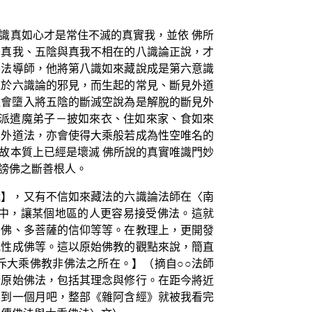
識真如心才是常住不滅的真實我，並依 佛所
異真我、五陰與真我不相在的八識論正說，才
佛法導師，他將第八識如來藏說成是第六意識
依於六識論的邪見，而生起的常見、斷見外道
還會墮入將五陰的斷滅空說為是解脫的斷見外
會派遣魔弟子－披如來衣、住如來家、食如來
為外道法，亦會使得大乘般若成為性空唯名的
故本質上已經是壞滅 佛所說的真實唯識門妙
謗佛之斷善根人。
說】，又有不信如來藏法的六識論法師在〈南
中，讓某個地區的人更容易接受佛法。這就
多佛、多菩薩的信仰等等。在教理上，更開發
見性成佛等。這以原始佛教的觀點來說，簡直
斥大乘佛教非佛法之所在。】（摘自○○法師
些原始佛法，包括其理念與修行。在距今將近
不到一個月吧，整部《雜阿含經》就被我看完