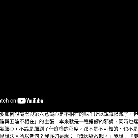
此先問候大家：少病少惱否？色身康泰否？道業精進否？目前
，非我、不異我、不相在，這個在《阿含經》中所說的八識論
外道的第六意識心的神我；以這樣的常見外道見，不僅無法解釋
說「五陰與五陰不相在」的謬說，如此一來不僅嚴重違反了語
的第六意識心——祂本來就是識陰所含攝的法，所以總不能說
甲的識陰—包括了第六意識心—都已經斷滅了，所以沒有任何
的名字，某甲也必定無法如同平時清醒時那樣，可以清楚地回
要如何說識陰與第六意識心是不相在的呢？所以說識陰滅了，
陰與五陰不相在」的主張，本來就是一種錯謬的邪說，同時也
識細心，不論是細到了什麼樣的程度，都不是不可知的、也不是
是說法。所以者何？我亦如是說：『識因緣故起。』我說：『