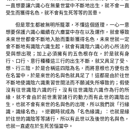
一直想要讓六識心在無量世當中不斷地出生，就不會一直
受生而獲得名色，就不會有生死等等的苦患。
但是眾生都被無明所籠罩，不懂這個道理，一心一意
想要保護六識心繼續在六塵當中存在以及運作，就會導致
未來世世都會不斷地入胎而重新獲得名色，未來世就一定
會不斷地有識陰六識生起，就會有識陰六識心的心所法的
受與想出現；加上必須擁有的五色根存在，於是就有身
行、口行、意行種種這三行的出生不斷，就又具足了受、
想、行三陰，於是合稱這四陰為名，而將意根也方便包含
在名當中，於是來世的名與色就具足了！這都是由於往世
不斷地使識陰六識熏習世間法而不願滅失所導致的；假使
沒有往世識陰六識的行，沒有往世識陰六識作為行的所
緣，就不會由於前世熏習諸行的動力而有此世的識陰出
生，也就不會有來世的名與色的出現，所以我們說「行緣
識，識緣名色」。逆觀時就成為「名色緣識」：也就是緣
於往世的識陰等等諸行，所以有此世以及後世的名與色，
也就一直處在於生死苦惱當中。