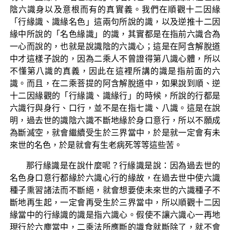
陰六識身以及意根而有的真實義。我們在順觀十二因緣
「行緣識、識緣名色」這兩句所說的識，以及逆推十二因
緣中所說的「名色緣識」的識，其實都是在指前六識合為
一心而說的，也就是說識陰的六識心；這是在阿含解脫道
中才這樣子說的，因為二乘人不曾證得第八識心體，所以
不懂第八識的真義，因此在這裡所講的識是指前面的六
識。而且，在二乘菩提的阿含解脫道中，如果說到順、逆
十二因緣觀的「行緣識、識緣行」的時候，所說的行都是
六識行與身行、口行，並不是在指七識、八識。這是在說
明，過去世的識陰六識不斷地緣於身口意行，所以不願成
為斷滅空，就會繼續受生於三界當中，於是就一定會有未
來世的名色，於是就會有生老病死等等這些苦。
那行緣識是在說什麼呢？行緣識是說：因為過去世的
名色身口意行都緣於六識心行的緣故，在過去世中使六識
種子熏習諸法而不斷絕，就會想要使未來世的六識種子不
斷地再生起，一定會再受生於三界當中，所以順觀十二因
緣當中的行緣識的識是指六識心。假使不讓六識心一再地
現行於六塵當中，二乘法所應斷的識食就斷除了，就不會