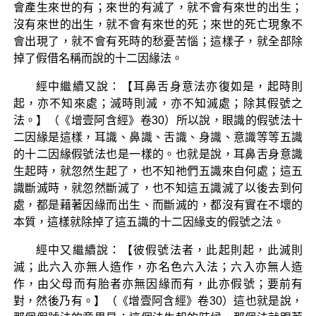
會產生來世的有；來世的有滅了，就不會有來世的出生；
沒有來世的出生，就不會有來世的死；來世的死亡現象不
會出現了，就不會有死時的愁憂苦惱；這樣子，就全部除
掉了假借名稱而說的十二因緣法。
經中繼續又說：【耳鼻舌身意法亦復如是，起時則
起，亦不知來處；滅時則滅，亦不知滅處；除其假號之
法。】（《增壹阿含經》卷30）所以說，眼識的假號法十
二因緣是這樣，耳識、鼻識、舌識、身識、意識等等五識
的十二因緣假號法也是一樣的。也就是說，耳鼻舌身意識
生起時，就忽然生起了，也不知祂們五識來自何處；這五
識斷滅時，就忽然斷滅了，也不知這五識滅了以後去到何
處，都是藉著因緣而出生、而斷滅的，都沒有實在不壞的
本質，這樣就除掉了這五識的十二因緣支的假號之法。
經中又繼續說：【彼假號法者，此起則起，此滅則
滅；此六入亦無人造作，亦名色六入法；六入亦無人造
作，由父母而有胎者亦無因緣而有，此亦假號；要前有
對，然後乃有。】（《增壹阿含經》卷30）這也就是說，