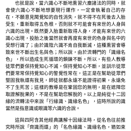
也就是說，當六識心不斷地熏習六塵諸法的同時，就
會使六識心不斷地想要現行運作，一定會執著自己的存
在，不願意見聞覺知的自性消失，就不得不在死後去入胎
受生，重新取得五色根，否則就不可能會有來世的人身與
六識的出現。既然要入胎重新取得人身，才能有來世的六
識心出現，投胎之後當然就會再度有來世的色身與名中的
受想行識了；由於識陰六識不肯自我斷滅，這種熏習會導
致來世不斷出生名與色；所以說，由於流轉門的「識緣名
色」，所以造成生死循環的鎖鍊不斷。所以，有些人教導
徒眾們要保持覺知心不滅，保持覺知心不斷，並訓示徒眾
們要常常保持覺知心的警覺性常在，這正是在幫助徒眾們
堅固我執還有我見，師徒就都永遠不能證得初果，永遠免
不了生死苦；這樣的教導是在鞏固您的無明，是在遮障您
取證解脫果的，不是在幫助您解脫的。以上是純從十二因
緣的流轉法中來說「行緣識、識緣名色」，這時所說的識
當然是指意識或眼識等六識的合說。
這與四阿含其他經典講解十因緣法時，從名色往前推
究時所說「齊識而還」的「名色緣識、識緣名色，猶如束