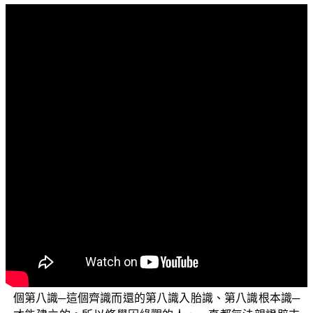
文字內容
各位電視機前的觀眾與菩薩們：阿彌陀佛！
我們這個單元還是繼續要來跟各位說明的是「三乘菩
提之阿含正義」，我們所依止的是 平實導師的《阿含正
義》來為各位作說明。我們接下來的兩集要跟各位說明的
是〈十二因緣之名色緣識─六識身、七識身〉；也就是
說，十二因緣之名色緣識的這個「識」，最主要是在指六
識身跟七識身，尤其是六識，這個跟十因緣的這個「識」
是有一點差別的，我們後面再來作說明。
十二因緣的名色緣識，是在說明名色緣識的名與色，
是因為緣於往世識陰六識身以及意根而有的真實義。但是
這個十二因緣的名色緣識，卻是依著十因緣識緣名色的這
個第八識─這個齊識而還的第八識入胎識、第八識根本識─