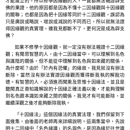
才能建立的。所以修學因緣觀的人，一直都無法親證辟支
佛的果證，他的原因都是因為不懂十二因緣觀與十因緣觀
的關聯；也都是因為把十因緣等同於十二因緣觀，誤認為
只是廣說或略說、增說或減說的不同而已，所以就無法證
得因緣觀的真實理，連我見都斷不了，更何況是成為辟支
佛？
如果不修學十因緣觀，就一定沒有辦法親證十二因緣
觀；有聞思智慧的人，由十二因緣當中，可以理解到名色
與識陰的關係，但不能從中理解到名色與如來藏的關係，
為什麼呢？由於「於內有恐懼」的緣故，我見就沒有辦法
斷除，當然沒有辦法實證因緣觀而獲得斷我執的解脫功
德。有智慧的人，必須進而聞熏及思惟十因緣法，並且是
聽聞真正善知識解說的十因緣正確法義以後，才能夠理解
到名色跟本識如來藏之間的關係，我見才有可能斷除，並
繼續深觀之後才能夠斷除我執。
「十因緣法」這個因緣法的真實法理，我們保留到下
面幾集，由後面的老師再來詳細說明。這兩集當中，先說
明十二因緣中「名色緣識」的名與色，是因為緣於往世識