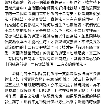
蘆相依而轉」的另一個識的意義是大不相同的，這留待下
面幾集當中，由後面的老師再來詳細地說明。因為這兩集
中的十二因緣流轉門當中所說的十二有支，都是屬於假號
法、因緣法，不是真實法、實義法。只有在還滅門中，向
前推溯名色從哪裡來？從何法出生？也就是說，我們現在
十二有支的部分，只是在探究名色，還有十二有支裡面，
是從何法出生的道理。推溯名色以什麼為緣，並且同時以
什麼為根本因才能出生時，才會說到實義法，不單只是說
到流轉門的十二有支假號法而已；這才是「有因有緣世間
集，有因有緣世間滅」的真正的道理。也就是說，真正的
「有因有緣世間集，有因有緣世間滅」，其實還是必須以
十因緣為前提，才有辦法說明十二有支的假號法。
流轉門的十二因緣為何說每一支都是假號法而不是實
義法？如《增壹阿含經》卷30 佛所說：【彼云何為名第一
最空之法？若眼起時則起，亦不見來處；滅時則滅，亦不
見滅處；除假號法、因緣法。】佛在這裡開示說：「什麼
叫作第一最空之法呢？以眼識來說：如果眼識生起的時候
就生起了，也看不見祂從什麼地方生出來；斷滅的時候就