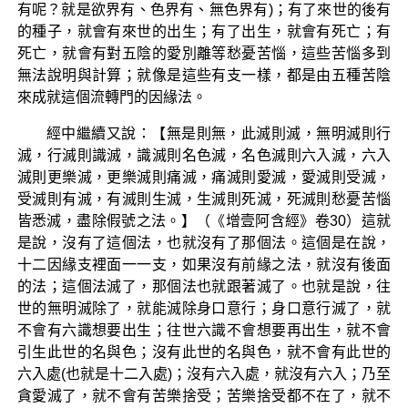
有呢？就是欲界有、色界有、無色界有)；有了來世的後有
的種子，就會有來世的出生；有了出生，就會有死亡；有
死亡，就會有對五陰的愛別離等愁憂苦惱，這些苦惱多到
無法說明與計算；就像是這些有支一樣，都是由五種苦陰
來成就這個流轉門的因緣法。
經中繼續又說：【無是則無，此滅則滅，無明滅則行
滅，行滅則識滅，識滅則名色滅，名色滅則六入滅，六入
滅則更樂滅，更樂滅則痛滅，痛滅則愛滅，愛滅則受滅，
受滅則有滅，有滅則生滅，生滅則死滅，死滅則愁憂苦惱
皆悉滅，盡除假號之法。】（《增壹阿含經》卷30）這就
是說，沒有了這個法，也就沒有了那個法。這個是在說，
十二因緣支裡面一一支，如果沒有前緣之法，就沒有後面
的法；這個法滅了，那個法也就跟著滅了。也就是說，往
世的無明滅除了，就能滅除身口意行；身口意行滅了，就
不會有六識想要出生；往世六識不會想要再出生，就不會
引生此世的名與色；沒有此世的名與色，就不會有此世的
六入處(也就是十二入處)；沒有六入處，就沒有六入；乃至
貪愛滅了，就不會有苦樂捨受；苦樂捨受都不在了，就不