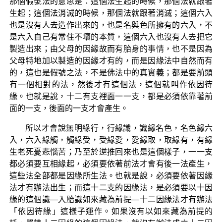
那個假號法的意思是：這個法生起的時候，那個法就跟著
生起；這個法消滅的時候，那個法就跟著消滅；這個六入
也是沒有人去造作出來的，也是名與色所擁有的六入，不
是六入自己有常住不壞的本質，這個六入也沒有人去把它
製造出來；由父母的因緣故而有胎身的事情，也不是因為
父母特地加以製造的因緣才有的，而是因緣法中自然而有
的，這也是假號之法，不是佛法中的真實義；都是要前頭
有一個相對的法，然後才有這個法，這個就叫作依因待
緣。也就是說，十二有支裡面一一支，都是必須依靠著前
面的一支，後面的一支才會產生。
所以才會說無明緣行，行緣識，識緣名色，名色緣六
入，六入緣觸，觸緣受，受緣愛，愛緣取，取緣有，有緣
生老死憂悲惱苦；乃至於逆推回來也是這個樣子，一一支
都必須要互相緣起，必須要依著前法才會有後一法產生，
這些法全部都是因緣所生法。也就是說，必須要依著因緣
法才有辦法出生；而這十二支的因緣法，是必須要以十因
緣的這個識—入胎識如來藏為前提—十二因緣法才有辦法
「依因待緣」這樣子運作。如果沒有以如來藏為前提的