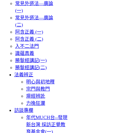
常見外道法—廣論
(一)
常見外道法—廣論
(二)
阿含正義 (一)
阿含正義 (二)
入不二法門
識蘊真義
勝鬘經講記(一)
勝鬘經講記(二)
法義辨正
明心與初地釋
宗門與教門
壇經辨訛
力挽狂瀾
訪談專欄
年代MUCH台--發現
新台灣 採訪正覺教
育基金會(一)