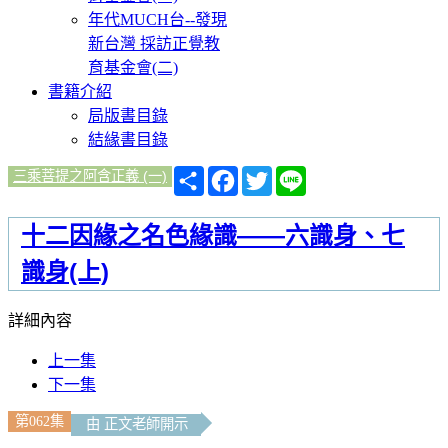
年代MUCH台--發現
新台灣 採訪正覺教
育基金會(二)
書籍介紹
局版書目錄
結緣書目錄
分
Facebook
Twitter
Line
三乘菩提之阿含正義 (一)
享
十二因緣之名色緣識——六識身、七
識身(上)
詳細內容
上一集
下一集
第062集
由 正文老師開示