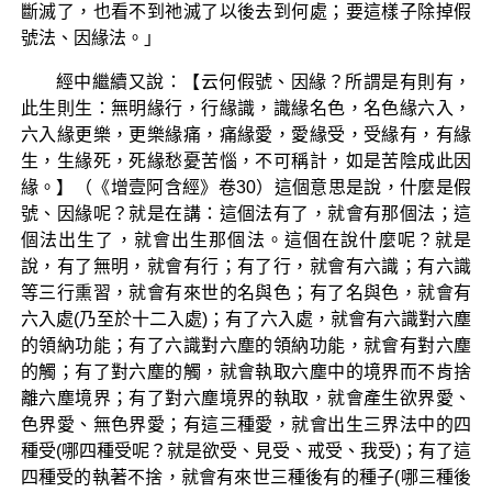
斷滅了，也看不到祂滅了以後去到何處；要這樣子除掉假
號法、因緣法。」
經中繼續又說：【云何假號、因緣？所謂是有則有，
此生則生：無明緣行，行緣識，識緣名色，名色緣六入，
六入緣更樂，更樂緣痛，痛緣愛，愛緣受，受緣有，有緣
生，生緣死，死緣愁憂苦惱，不可稱計，如是苦陰成此因
緣。】（《增壹阿含經》卷30）這個意思是說，什麼是假
號、因緣呢？就是在講：這個法有了，就會有那個法；這
個法出生了，就會出生那個法。這個在說什麼呢？就是
說，有了無明，就會有行；有了行，就會有六識；有六識
等三行熏習，就會有來世的名與色；有了名與色，就會有
六入處(乃至於十二入處)；有了六入處，就會有六識對六塵
的領納功能；有了六識對六塵的領納功能，就會有對六塵
的觸；有了對六塵的觸，就會執取六塵中的境界而不肯捨
離六塵境界；有了對六塵境界的執取，就會產生欲界愛、
色界愛、無色界愛；有這三種愛，就會出生三界法中的四
種受(哪四種受呢？就是欲受、見受、戒受、我受)；有了這
四種受的執著不捨，就會有來世三種後有的種子(哪三種後