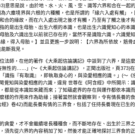
卷3)意思是說，由於地、水、火、風、空、識等六界和合在一起
因為六塵境界與六根的六種觸，也是所謂的「緣六入處有觸」，
和合的緣故，而在六入處出現之後才有觸，乃至有了觸之後才
指的是出生母胎、出生六根的本識，也是出生六識覺知心的本
母胎及六識出生以前就已存在的，當然不是識陰六識。六識覺
緣，得入母胎。】並且更進一步說明：【六界為所依故，筋骨
能能斷我見。
位法師，在他的著作《大乘起信論講記》中談到了六界，是這
妄無性的……」(～《大乘起信論講記》，正聞出版社，頁373)
「識指『有取識』，即執取身心的，與染愛相應的識。」(～《佛
聞覺知與染愛相應的六識，違背 世尊在《阿含經》中所開示：
，都是從本識如來藏而來；了知蘊處界的存在與運作都依本識
麼樣的作用來作為助緣；接著當然就會觀察到，令有情長養的
含經》卷42)而能長養有情的三界食，包括了任持長養現在已生
的貪愛，才不會繼續增長種種食，而不斷地存在、出生於三界
，須先從六界的內容稍加了知，然後才能正確地探討三界食的