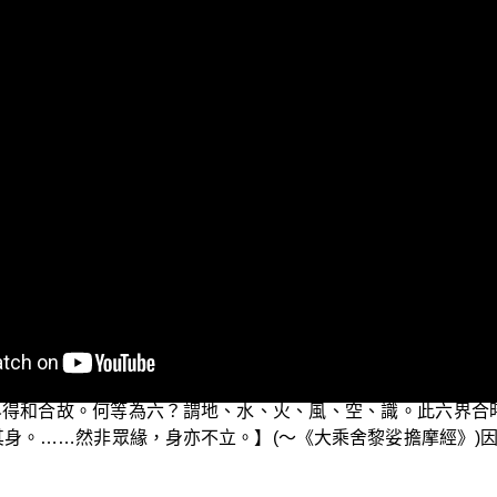
的電視弘法節目「三乘菩提之阿含正義──兼論唯識學的最早根
識食。這是包括三界一切有情在世間長養的來源，而有情生命
。因此四食的道理，便與有情迷墮生死輪迴或解脫，有著密切的
，無論是以佛菩提般若智慧，或者二乘聲聞菩提的解脫智慧，同
如何掙脫無始以來生命在世間繫縛、六趣輪迴無窮盡的苦？所
現象、苦不斷形成積集的過程、苦滅解脫的涅槃境界，以及如
那就是五蘊。五蘊又稱為五陰，因為會遮蓋有情而不得解脫，包
；也就是四大—地界、水界、火界、風界－再加上空界與識界
得和合故。何等為六？謂地、水、火、風、空、識。此六界合
其身。……然非眾緣，身亦不立。】(～《大乘舍黎娑擔摩經》)