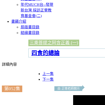
年代MUCH台--發現
新台灣 採訪正覺教
育基金會(二)
書籍介紹
局版書目錄
結緣書目錄
三乘菩提之阿含正義 (一)
四食的總論
詳細內容
上一集
下一集
第052集
由 正墩老師開示