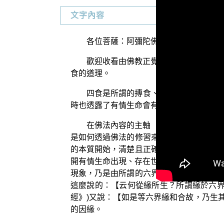
文字內容
各位菩薩：阿彌陀佛！
歡迎收看由佛教正覺同修會為各位準備
食的道理。
四食是所謂的摶食、觸食、意思食以及
時也透露了有情生命會有未來在三界的後有
在佛法內容的主軸 「三乘菩提」當中
是如何透過佛法的修習來解決生死的問題？
的本質開始，清楚且正確地觀察生命中苦的
開有情生命出現、存在世間的無常本質──
現象，乃是由所謂的六界的六種功能所合成
這麼說的：【云何從緣所生？所謂緣於六界
經》)又說：【如是等六界緣和合故，乃生
的因緣。