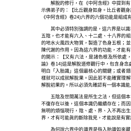
解脫的修行，在《中阿含經》中提到有
示佛弟子的：【比丘觀身如身。比丘者觀身
《中阿含經》卷24)六界的六個功能是組
其中必須特別強調的是，這六界是以識
五陰，也才能有六入、十二處、十八界的組
的地水火風四大物質，製造了色身五根；並
陳代謝的作用。因為這六界的功能，才能有
的開示：【又有六法，是諸色根及所依處，
論》卷14)這是解脫道修觀行中，包含身
明白「入胎識」這個最核心的關鍵；或者錯
樣就可以成就解脫果。因此若不能確實理解
解脫初果的。所以必須先確認有一個本識能
五陰及世間萬法是所生之法，但這個本
不復存在以後，這個本識仍繼續存在；而因
無明的煩惱現行，陰、處、界、入不再出生
界，才有可能眞的斷除我見，才能說是有實
為何說六界中的識界是指入胎識如來藏