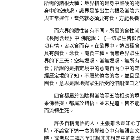
所需的諸根大種：地界指的是身中堅硬的物
身中的空缺處，識界是能出生六根及識陰六
與正常運作，當然就必須要有食，方能長養
而六界的體性各有不同，所需的食性就
《長阿含經》中 佛陀說：【一切眾生皆仰
切有情，皆以食而存。在欲界中，這四種食
具有觸食、念食、識食三種。而無色界眾生
界的下三天：空無邊處、識無邊處、無所有
食；所說的是指定境中的意識自內心中的定
經歷定境的了知，不屬於憶念的念，並且是
團食，意思是說地獄眾生所受的溶銅灌口之
四食都屬於色陰與識陰等五陰相應的境
乘佛菩提，都屬於錯悟，並未見道，皆不能
而流轉生死。
許多自稱開悟的人，主張離念靈知心
時，不論當下這一念的覺知心中有無語言文
時，或者以二禪乃至非想非非想定中的離