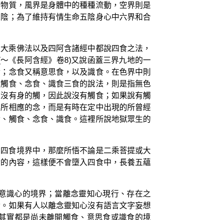
的物質，風界是身體中的種種流動，空界則是
五陰；為了維持有情生命五陰身心中六界和合
。大乘佛法以及四阿含諸經中都說四食之法，
～《長阿含經》卷8)又說函蓋三界九地的一
食；念食又稱意思食，以及識食。在色界中則
有觸食、念食、識食三食的說法，則是指無色
以沒有身的觸，因此說沒有觸食；如果說有觸
心所相應的念，而是有時在定中出現的所曾經
食、觸食、念食、識食。這裡所說地獄眾生的
在四食境界中，那麼所悟不論是二乘菩提或大
食的內容，這樣便不會墮入四食中，長養五蘊
意識心的境界；當離念靈知心現行、存在之
食。如果有人以離念靈知心沒有語言文字妄想
其實都是尚未離開觸食、意思食或識食的境