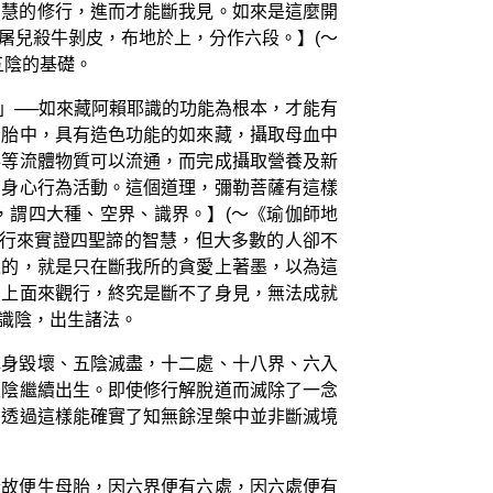
智慧的修行，進而才能斷我見。如來是這麼開
屠兒殺牛剝皮，布地於上，分作六段。】(～
五陰的基礎。
」──如來藏阿賴耶識的功能為根本，才能有
母胎中，具有造色功能的如來藏，攝取母血中
泌等流體物質可以流通，而完成攝取營養及新
的身心行為活動。這個道理，彌勒菩薩有這樣
，謂四大種、空界、識界。】(～《瑜伽師地
觀行來實證四聖諦的智慧，但大多數的人卻不
之的，就是只在斷我所的貪愛上著墨，以為這
常上面來觀行，終究是斷不了身見，無法成就
識陰，出生諸法。
色身毀壞、五陰滅盡，十二處、十八界、六入
五陰繼續出生。即使修行解脫道而滅除了一念
。透過這樣能確實了知無餘涅槃中並非斷滅境
合故便生母胎，因六界便有六處，因六處便有