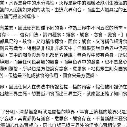
質，水界是身中的水分濕性，火界是身中的溫暖及能引生體溫
識的入胎識如來藏的功能，由這六界和合，而產生人類具足的
五陰而得正常運作。
有差異，因此便有四種不同的食，作為三界中不同五陰的所需
食存。……復有四法，謂四種食：摶食、觸食、念食、識食。】(
都具足的。段食，又可稱作摶食、團食；觸食，又可稱作細滑
則只有識食，特別是非想非非想天中；但如果要說無色界中仍
處，其中的觸食與念食也都是方便說；無色界中沒有色身，所
境觸，而無任何色身觸的觸食。而無色界中的念食，也不是念
隨知隨捨，所以也是方便說有念食、意思食。地獄眾生則有團
苦，但這是不能成就食的作用，團食只是方便說。
界，因此任何人在佛法中所證菩提—悟的內容，假使被印證仍
出離三界生死。想要斷四食而出三界生死，就應當正確了知四
了了分明、清楚無念時就是開悟的境界，事實上這樣的境界只是
字妄想，其實都仍有識食、意思食、觸食存在，不曾斷離三種
念靈知心作為實相心，因此自認已證三界外的涅槃心實相法界，