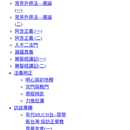
常見外道法—廣論
(一)
常見外道法—廣論
(二)
阿含正義 (一)
阿含正義 (二)
入不二法門
識蘊真義
勝鬘經講記(一)
勝鬘經講記(二)
法義辨正
明心與初地釋
宗門與教門
壇經辨訛
力挽狂瀾
訪談專欄
年代MUCH台--發現
新台灣 採訪正覺教
育基金會(一)