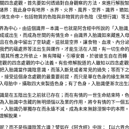
關四念處觀，首先要如何透過對自身觀察的方法，來進行解脫
諸界：我此身中有地界、水界、火界、風界、空界、識界。猶如
成有情生命中，包括物質的色陰與非物質的非色陰（受想行識）等
界為中心，由這個識界－本識－也就是阿含經中所說的「入胎識
成或出生，而成為世間的有情生命。由識界入胎識如來藏進入
且在色身中留出了空缺處，這就是空界，讓食物、血液、內分
我們的蘊處界等法出生與運作，才能生活在人間，有一切生命
隨其所應之所依止，無有障礙，引導安養，於彼彼生自在而轉
念處觀的四念處觀的中心法義。有些修解脫道的人雖知以四念處
把入胎識當作識陰意識，而落入斷見或者常見的過失；等而下
，接受這個身念處觀的最重要前提，而只是單在色身的緣生無
入母胎中，攝取四大來製造色身；有了色身，入胎識便漸次出生
識是在五陰出生之前就已存在；而在有情的一世生命結束時，
為入胎識中含藏的無明煩惱以及業的作用，將令有情的下一個
，入胎識仍單獨存在而永遠不滅，成為未來無餘涅槃中的本際
證解脫果。
呢？而不是指識陰等六識？譬如在《阿含經》中說：【以六界