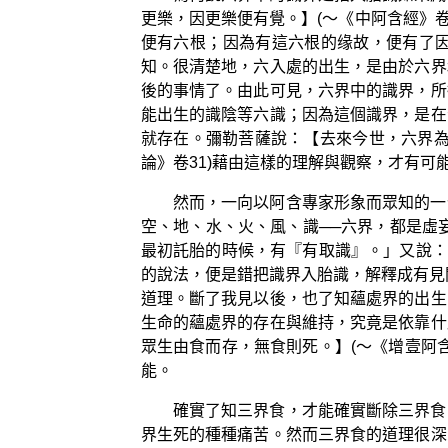
更樂，因更樂便有覺。】(～《中阿含經》
便有六根；因為有這六根的缘故，便有了
知。很清楚地，六入處的出生，是由於六界
後的事情了。由此可見，六界中的識界，所
能出生的識陰等六識；因為這個識界，是在
就存在。彌勒菩薩說：【去來今世，六界為
論》卷31)藉由這樣的理解與觀察，才有可
然而，一向以阿含專家形象而眾知的一
空、地、水、火、風、識──六界，都是虛
最初託胎的時候，有『有取識』。」又說：
的說法，便是錯把識界入胎識，解釋成有見
道理。斷了我見以後，也了知蘊處界的出生
生命的蘊處界的存在與維持，究竟是依靠什
眾生由食而存，無食則死。】(～《增壹阿
能。
確實了知三界食，才能確實斷除三界食
界生死的種種痛苦。然而三界食的道理很深