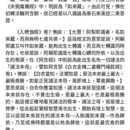
《央掘魔羅經》中，明說為「如來藏」。由此可見，佛在
初轉法輪阿含期，就已經是以八識論為基石來演述二乘菩
提。
《入楞伽經》卷7 佛說：【大慧！阿梨耶識者，名如
來藏，而與無明七識共俱。】這段經文的意思是說，阿賴
耶識又叫作如來藏，能夠出生七轉識，而且與七轉識同時
存在；也就是說，阿賴耶識是七轉識心體的所依，以及出
生的根源。在《阿含經》中則說為能出生名色一切諸法的
「諸法本母」，譬如阿含部《白衣金幢二婆羅門緣起經》
卷1，佛說：【白衣當知，法爾如是；是法本來最上最大，
最極高勝。如是正見諸法本母，是即增上，畢竟歸趣。】
意思是說，白衣你應當知道，諸法本來就是這樣，這個法
本來就存在，不曾出生過，是最上最大，也是最極高勝
的，能這樣正確地看見諸法的根本、諸法之母，就是增上
修學，從此般若實相智慧漸次出生，開始有增上智慧，並
且以這個本來就在的諸法本母—入胎識如來藏—作為歸
依，乃至成佛時都還是以祂為歸依，這就是最究竟的歸
趣。