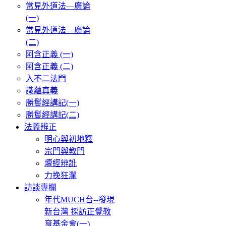
常見外道法—廣論
(一)
常見外道法—廣論
(二)
阿含正義 (一)
阿含正義 (二)
入不二法門
識蘊真義
勝鬘經講記(一)
勝鬘經講記(二)
法義辨正
明心與初地釋
宗門與教門
壇經辨訛
力挽狂瀾
訪談專欄
年代MUCH台--發現
新台灣 採訪正覺教
育基金會(一)