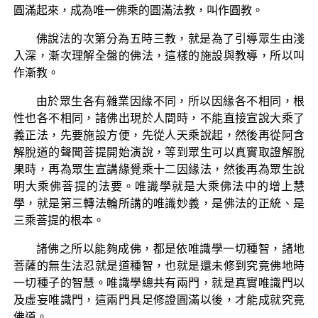
圓滿起來，成為唯一佛乘的圓滿法教，叫作圓教。
佛說法的次第分為五時三教，就是為了引導眾生由淺
入深，漸次理解全盤的佛法，這樣的施設與教導，所以叫
作漸教。
由於眾生各有雜業因緣不同，所以因緣各不相同，根
性也各不相同，諸佛出現於人間時，不能直接宣說大乘了
義正法，先要施設方便，先從人天乘說起，然後再從阿含
解脫道的聲聞菩提開始演說，等到眾生可以真實取證解脫
果時，再為眾生宣講緣覺乘十二因緣法，然後再為眾生說
明大乘佛菩提的法要。唯識學就是大乘佛法中的增上慧
學，就是第三轉法輪所講的唯識妙義，是佛法的正統、是
三乘菩提的根本。
諸佛之所以能夠成佛，都是依唯識學一切種智，諸地
菩薩的無生法忍就是道種智，也就是還未修到究竟佛地時
一切種子的智慧。唯識學總共有兩門，就是真實唯識門以
及虛妄唯識門，這兩門具足修證圓滿以後，才能成就究竟
佛道。