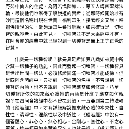
野苑中仙人的住處，為阿若憍陳如……等五人轉四聖諦法
輪，最後他們也獲得了解脫道的實證；從那時候開始才有
沙門這個名稱出現在世間，福利眾生。接著經文又說，釋
迦佛所說的法，能夠讓眾生獲得解脫，如來確實是一切種
智的親證者。由此可見，一切種智並不是大乘經中才有，
在阿含部的經典中就已經說到一切種智是無上正等正覺的
智慧。
什麼是一切種智呢？就是具足證知第八識如來藏中所
含藏一切種子的功能，因此而發起一切種智，一切種智具
足世出世間一切法，必須修證圓滿一切種智才能成佛。但
是四阿含諸經中，只提到一切種智的名相，不曾說到一切
種智的內涵，也不曾說到一切種智應當如何修證，乃至一
切種智所依的如來藏心體祂的內涵是什麼？應當如何親
證？在四阿含諸經中都不曾提到過，一直要到第二轉法輪
的《般若經》中，才有詳細解說如來藏心體的本來性、自
性性、清淨性、涅槃性以及中道性。《般若經》中說有一
個菩薩心、非心心、無心相心、金剛心、無住心、不念心
等等，這些都是如來藏的異名。也就是說，《般若經》中