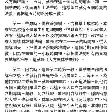
及方廣唯識，「五時」就是在這三個時期的前面，加上一
個華嚴時，後面再加上法華時，這樣總共就有五個時期的
法義，再把這五時約略分成三教：
第一、華嚴時，佛在菩提樹下，吉祥草上成佛時，本
來認為佛道不是眾生所能理解的，很難宣說，所以就想入
涅槃，這時候大梵天王以及釋提桓因等天主們，就趕緊下
來人間請 佛常轉法輪，於是 佛在二十一天的時間裡，從人
間講到天上，把佛法全貌概略地講完，這個時期又叫作頓
教，因為在短短的一小段時間裡，就把佛法的所有內涵概
要地解說完畢，這就是《大方廣佛華嚴經》。
第二、阿含時，這是第二時第一教，當華嚴全部的法
講完之後，佛就行腳去鹿野苑，度憍陳如……等五人，為
他們宣說二乘菩提－就是轉四聖諦、八正道法輪－度他們
五個人成為阿羅漢之後，以這五個人建立為聲聞僧團。阿
含期專講三藏教四阿含諸經，於四阿含諸經中，隱語密意
說大乘。也就是說，佛早已經在四大部《阿笈摩》中，密
意說過實有第七識與第八識，這在今天的南傳、北傳阿含
諸經中，仍然可以找到明確的證據。譬如 佛在《大眾部阿