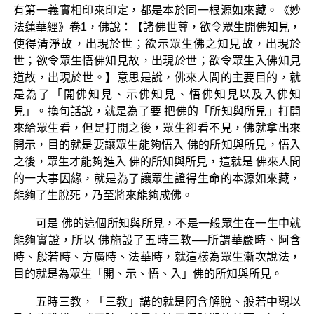
有第一義實相印來印定，都是本於同一根源如來藏。《妙
法蓮華經》卷1，佛說：【諸佛世尊，欲令眾生開佛知見，
使得清淨故，出現於世；欲示眾生佛之知見故，出現於
世；欲令眾生悟佛知見故，出現於世；欲令眾生入佛知見
道故，出現於世。】意思是說，佛來人間的主要目的，就
是為了「開佛知見、示佛知見、悟佛知見以及入佛知
見」。換句話說，就是為了要 把佛的「所知與所見」打開
來給眾生看，但是打開之後，眾生卻看不見，佛就拿出來
開示，目的就是要讓眾生能夠悟入 佛的所知與所見，悟入
之後，眾生才能夠進入 佛的所知與所見，這就是 佛來人間
的一大事因緣，就是為了讓眾生證得生命的本源如來藏，
能夠了生脫死，乃至將來能夠成佛。
可是 佛的這個所知與所見，不是一般眾生在一生中就
能夠實證，所以 佛施設了五時三教──所謂華嚴時、阿含
時、般若時、方廣時、法華時，就這樣為眾生漸次說法，
目的就是為眾生「開、示、悟、入」佛的所知與所見。
五時三教，「三教」講的就是阿含解脫、般若中觀以