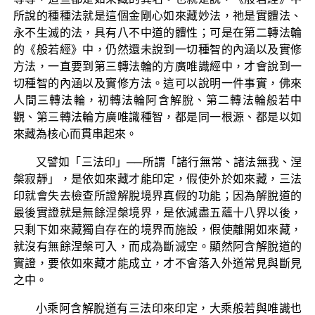
所說的種種法就是這個金剛心如來藏妙法，祂是實體法、
永不生滅的法，具有八不中道的體性；可是在第二轉法輪
的《般若經》中，仍然還未說到一切種智的內涵以及實修
方法，一直要到第三轉法輪的方廣唯識經中，才會說到一
切種智的內涵以及實修方法。這可以說明一件事實，佛來
人間三轉法輪，初轉法輪阿含解脫、第二轉法輪般若中
觀、第三轉法輪方廣唯識種智，都是同一根源、都是以如
來藏為核心而貫串起來。
又譬如「三法印」──所謂「諸行無常、諸法無我、涅
槃寂靜」，是依如來藏才能印定，假使外於如來藏，三法
印就會失去檢查所證解脫境界真假的功能；因為解脫道的
最後實證就是無餘涅槃境界，是依滅盡五蘊十八界以後，
只剩下如來藏獨自存在的境界而施設，假使離開如來藏，
就沒有無餘涅槃可入，而成為斷滅空。顯然阿含解脫道的
實證，要依如來藏才能成立，才不會落入外道常見與斷見
之中。
小乘阿含解脫道有三法印來印定，大乘般若與唯識也