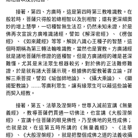
接著，第四、方廣時，這是第四時第三教唯識教。在
般若時，菩薩只得般若總相智以及別相智；還有更深細奧
妙的增上慧學，一切種智無生法忍，仍然未知未證，於是
佛再次宣說方廣唯識諸經，譬如《解深密經》、《楞伽
經》、《如來藏經》等等，解說八識心王種子的智慧，這
個時期稱為第三轉法輪唯識教，當然也是實教。方廣諸經
就是諸地菩薩所修證的道種智，但是方廣諸經的確是甚深
難懂，尤其是末法眾生根器較劣，對於佛的正法難修難
證，於是就有諸大菩薩示現，根據佛的聖教著書立論，詳
解三乘菩提，譬如《瑜伽師地論》、《攝大乘論》、《顯
揚聖教論》……等廣利眾生，讓有緣眾生可以藉這些論著
而契入經教。
接著，第五、法華及涅槃時，世尊入滅前宣講《無量
義經》，教導菩薩們貫通一切佛法，也宣講《大般涅槃
經》，宣講十住菩薩的眼見佛性，乃至佛地的見性成佛；
也就是說，在這第五時所講的《無量義經》、《法華
經》、《大般涅槃經》，就是把整個成佛之道的法義收攝