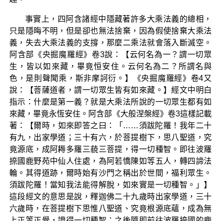
事實上，四阿含諸經中隱藏著許多大乘法義的總相，
只是隱晦不明，但是卻也無法捨棄，因為假使捨棄大乘法
義，失去大乘法義的支撐，那麼二乘法就會落入斷滅空。
阿含部《央掘魔羅經》卷3說：【云何名為一？謂一切眾
生，皆以如來藏，畢竟恒安住。云何名為二？所謂名與
色，是則聲聞乘，斯非摩訶衍。】《央掘魔羅經》卷4又
說：【菩薩道者，謂一切眾生皆有如來藏。】經文中明白
指示：什麼是第一義？就是大乘法所說的一切眾生都有如
來藏，畢竟永恆安住。阿含部《大般涅槃經》卷3這樣記載
著：【爾時，如來即答之曰：「……須跋陀羅！我年二十
有九，出家學道；三十有六，於菩提樹下，思八聖道，究
竟源底，成阿耨多羅三藐三菩提，得一切種智。即往波羅
捺國鹿野苑中仙人住處，為阿若憍陳如等五人，轉四諦法
輪。其得道跡，爾時始有沙門之稱出於世間，福利眾生。
須跋陀羅！當知我法能得解脫，如來實是一切種智。」】
這段經文的意思是說，釋迦佛二十九歲時出家學道，三十
六歲時，在菩提樹下思惟八聖道、究竟根源底蘊，成為無
上正等正覺，證得一切種智；之後隨即前往波羅捺國的鹿