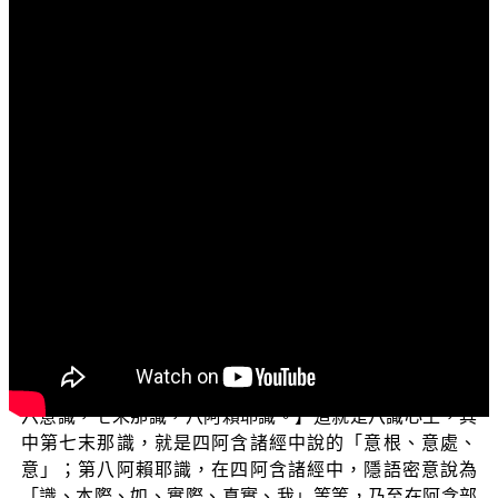
文字內容
各位菩薩：阿彌陀佛！
歡迎您收看「三乘菩提之阿含正義」，今天我們要來
談談「阿含與唯識」，阿含與唯識之間有什麼關聯呢？在
探討這個問題之前，我們先來瞭解什麼是唯識？「唯識」
顧名思義，講的就是一切諸法唯識所生、所顯，這個識就
是指「八識心王」。世親菩薩在《大乘百法明門論》中
說：【一切最勝故。】意思是說，八識心王是三界一切諸
法的根本，是三界以及出三界最殊勝的法，由於八識心王
真妄和合，共同運作於三界之中，才能成就有情世間。什
麼是八識心王呢？《大乘百法明門論》說：【第一心法，
略有八種：一眼識，二耳識，三鼻識，四舌識，五身識，
六意識，七末那識，八阿賴耶識。】這就是八識心王，其
中第七末那識，就是四阿含諸經中說的「意根、意處、
意」；第八阿賴耶識，在四阿含諸經中，隱語密意說為
「識、本際、如、實際、真實、我」等等，乃至在阿含部