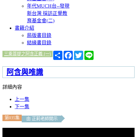
年代MUCH台--發現
新台灣 採訪正覺教
育基金會(二)
書籍介紹
局版書目錄
結緣書目錄
分
Facebook
Twitter
Line
三乘菩提之阿含正義 (一)
享
阿含與唯識
詳細內容
上一集
下一集
第035集
由 正莉老師開示