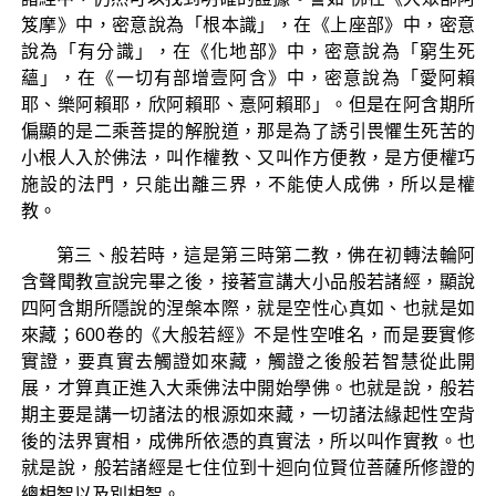
笈摩》中，密意說為「根本識」，在《上座部》中，密意
說為「有分識」，在《化地部》中，密意說為「窮生死
蘊」，在《一切有部增壹阿含》中，密意說為「愛阿賴
耶、樂阿賴耶，欣阿賴耶、憙阿賴耶」。但是在阿含期所
偏顯的是二乘菩提的解脫道，那是為了誘引畏懼生死苦的
小根人入於佛法，叫作權教、又叫作方便教，是方便權巧
施設的法門，只能出離三界，不能使人成佛，所以是權
教。
第三、般若時，這是第三時第二教，佛在初轉法輪阿
含聲聞教宣說完畢之後，接著宣講大小品般若諸經，顯說
四阿含期所隱說的涅槃本際，就是空性心真如、也就是如
來藏；600卷的《大般若經》不是性空唯名，而是要實修
實證，要真實去觸證如來藏，觸證之後般若智慧從此開
展，才算真正進入大乘佛法中開始學佛。也就是說，般若
期主要是講一切諸法的根源如來藏，一切諸法緣起性空背
後的法界實相，成佛所依憑的真實法，所以叫作實教。也
就是說，般若諸經是七住位到十迴向位賢位菩薩所修證的
總相智以及別相智。