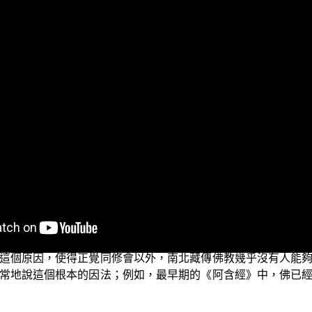
？遊步輕利否？眾生易度否？各位現在所收看的節目，是由佛
作《阿含正義》的導讀課程。
入佛門研讀 世尊初轉法輪言簡意賅的《阿含經》，常常由於缺
講的就只是五蘊寂滅、六識寂滅，所以就成了一切都無的斷滅
》中所說的：「見緣起則見法，見法則見佛。」然後大言不慚
見道、修道，卻故意忘了佛所說的法乃是說因之法，而非單說緣
至世尊所，問訊安不，却坐一面，白世尊曰：「沙門瞿曇！何
告婆羅門：「有因有緣集世間，有因有緣世間集；有因有緣滅世
，然後才能說從「因」所出生的「緣」；如果不知因、不證因
這個原因，使得正覺同修會以外，南北藏傳佛教幾乎沒有人能
常地說這個根本的因法；例如，最早期的《阿含經》中，佛已