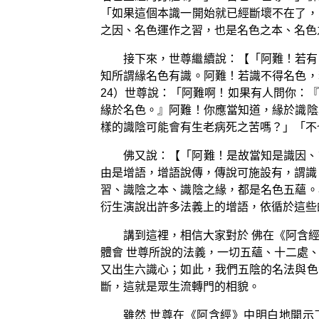
「如果這個本識一開始就已經斷壞不在了，
之因、名色運作之習，也是名色之本、名色
接下來，世尊繼續說：【「阿難！若有
知所謂緣名色有識。阿難！若識不得名色，
24）世尊說：「阿難啊！如果有人問你：
緣於名色。』阿難！你應當知道，緣於識陰
樣的識陰可能會有生老病死之苦嗎？」「不
佛又說：【「阿難！是故當知是識因、
由是增語，增語說傳，傳說可施設有，謂識
習、識陰之本、識陰之緣，都是名色五蘊。
衍生演說出許多法義上的增語，依循於這些
講到這裡，相信大家對於 佛在《阿含
體會 世尊所說的法義，一切五蘊、十二處
又出生六識心；如此，我們五陰的名法與色
斷，這就是眾生流轉門的相貌。
雖然 世尊在《阿含經》中明白地開示