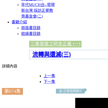
年代MUCH台--發現
新台灣 採訪正覺教
育基金會(二)
書籍介紹
局版書目錄
結緣書目錄
三乘菩提之阿含正義 (一)
流轉與還滅(三)
詳細內容
上一集
下一集
第074集
由 正偉老師開示