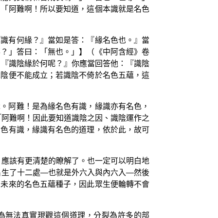
」「阿難啊！所以要知道，這個本識就是名色
『識有何緣？』當如是答：『緣名色也。』當
耶？」答曰：「無也。」】（《中阿含經》卷
：『識陰緣於何呢？』你應當回答他：『識陰
識陰便不能成立；若識陰不倚於名色五蘊，這
識。阿難！是為緣名色有識，緣識亦有名色，
「阿難啊！因此要知道識陰之因、識陰運作之
名色有識，緣識有名色的道理，依於此，故可
，應該有更清楚的瞭解了。也一定可以明白地
出生了十二處—也就是外六入與內六入—然後
出未來的名色五蘊種子，因此眾生便輪轉不會
因為無法真實現觀這個道理，分裂為許多的部