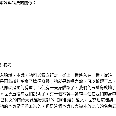
本識與諸法的關係：
》卷2）
入胎識、本識，祂可以獨立行走，從上一世進入這一世，從這
是因為識神捨棄了這個身體；祂就是輪迴之輪，可以輪轉不息
八界就是衪的房屋；即使有一天身體壞了，我們的五蘊身敗壞
。世尊直接為我們說明了，有一個本識—識神—住在我們的身
巴利文的南傳大藏經增支部的《阿含經》經文，世尊也這樣講：
衪的本身是清淨無染的，但是這個本識心會被外於此心的名色