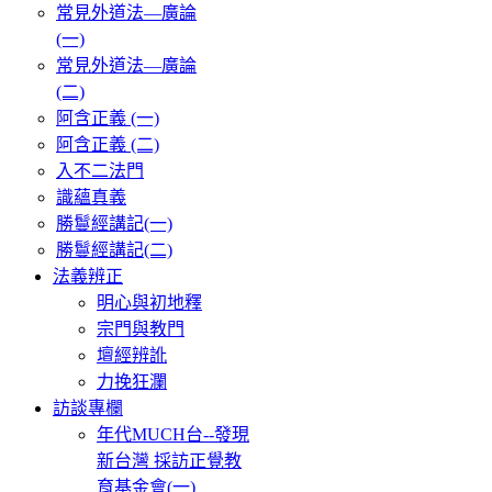
常見外道法—廣論
(一)
常見外道法—廣論
(二)
阿含正義 (一)
阿含正義 (二)
入不二法門
識蘊真義
勝鬘經講記(一)
勝鬘經講記(二)
法義辨正
明心與初地釋
宗門與教門
壇經辨訛
力挽狂瀾
訪談專欄
年代MUCH台--發現
新台灣 採訪正覺教
育基金會(一)