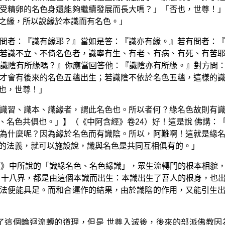
受精卵的名色身還能夠繼續發展而長大嗎？」「否也，世尊！
之緣，所以說緣於本識而有名色。」
問者：『識有緣耶？』當如是答：『識亦有緣。』若有問者：
若識不立、不倚名色者，識寧有生、有老、有病、有死、有苦
『識陰有所緣嗎？』你應當回答他：『識陰亦有所緣。』對方問
才會有後來的名色五蘊出生；若識陰不依於名色五蘊，這樣的
也，世尊！」
識習、識本、識緣者，謂此名色也。所以者何？緣名色故則有
、名色共俱也。」】（《中阿含經》卷24）好！這是說 佛講：
為什麼呢？因為緣於名色而有識陰。所以，阿難啊！這就是緣
的法義，就可以施設說，識與名色是共同互相俱有的。」
經》中所說的「識緣名色、名色緣識」，眾生流轉門的根本相貌
、十八界，都是由這個本識而出生：本識出生了吾人的根身，也
法便能具足。而和合運作的結果，由於識陰的作用，又能引生
了這個輪迴流轉的道理，但是 世尊入滅後，後來的部派佛教