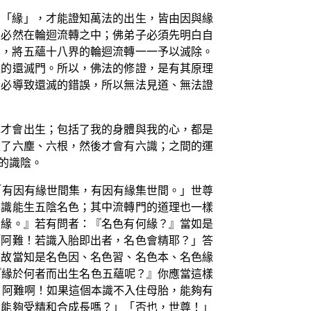
的「緣」，才能證知萬法的出生，皆由因與緣
生必然在輪迴流轉之中；佛弟子必須先明白自
門，將五蘊十八界的輪迴流轉一一予以滅除。
流的還滅門。所以，佛法的修證，是有其原理
則必導致還滅的錯誤，所以無法見道、無法證
色才會出生；包括了我的身體與我的心，都是
生了六塵、六根，然後才會有六識；之間的運
的識陰。
「有因有緣世間集，有因有緣集世間。」世尊
本識能生五陰名色；其中流轉門的道理也一樣
有緣。』若有問者：『名色有何緣？』當如是
「阿難！若識入胎即出者，名色會精耶？」答
是故當知是名色因、名色習、名色本、名色緣
『緣於何者而出生名色五蘊呢？』你應當這樣
。阿難啊！如果這個本識不入住母胎，能夠有
還能夠受精和合成長嗎？」「否也，世尊！」