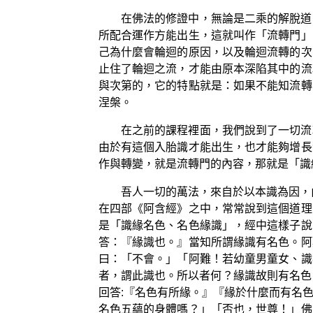
在佛法的修證中，無論是二乘的解脫道
所配合運作方能出生，這就叫作「流轉門」
己為什麼會輪迴的原因，以及輪迴流轉的次
止住了輪迴之流，才能由原本深陷其中的流
與次第的，它的特點就是：如果不能知流轉
涅槃。
在之前的課程裡面，我們說到了一切流
由於有這個入胎識才能出生，也才能夠增長
作與轉變，就是流轉門的內容，那就是「識
吾人一切的萬法，來自於以本識為因，
在四部《阿含經》之中，常常說到這個道理
是「識緣名色、名色緣識」，經中這樣子說
答：『緣識也。』當知所謂緣識有名色。阿
曰：「不會。」「阿難！若幼童男童女、識
者，謂此識也。所以者何？緣識故則有名色
回答:『名色有所緣。』『緣於什麼而有名
名色五蘊的身體嗎？」「否也，世尊！」佛