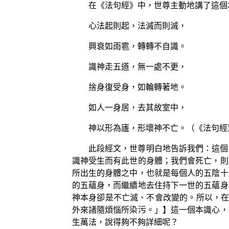
在《法句經》中，世尊主動地講了這個
心法起則起，法滅而則滅，
興衰如雨雹，轉轉不自識。
識神走五道，無一處不更，
捨身復受身，如輪轉著地。
如人一身居，去其故室中，
神以形為廬，形壞神不亡。（《法句經
此段經文，世尊明白地告訴我們：這個
識神受生而有此世的身體；我們會死亡，則
所出生的身體之中，也就是每個人的五陰十
的五蘊身，而繼續地去住持下一世的五蘊身
神本身卻是不亡滅、不會改變的。所以，在
外來諸隨煩惱所染污。」】這一個本識心，
生萬法，說得夠不夠詳細呢？