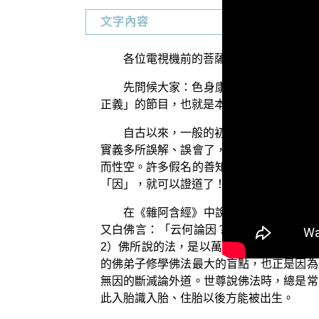
文字內容
各位電視機前的菩薩們：阿彌陀佛！
先問候大家：色身康泰否？少病少惱否
正義」的節目，也就是本會 平實導師的著
自古以來，一般的初機學佛大眾，在進
實義多所誤解、誤會了，以為說《阿含經》
而性空。許多假名的善知識誤解了《稻稈經
「因」，就可以證道了！自以為如此，就是
在《雜阿含經》中說到：【（婆羅門）
又白佛言：「云何論因？云何說因？」佛
2）佛所說的法，是以萬法的「因」為前提
的佛弟子修學佛法最大的盲點，也正是因為
無因的斷滅論外道。世尊說佛法時，總是常
此入胎識入胎、住胎以後方能被出生。