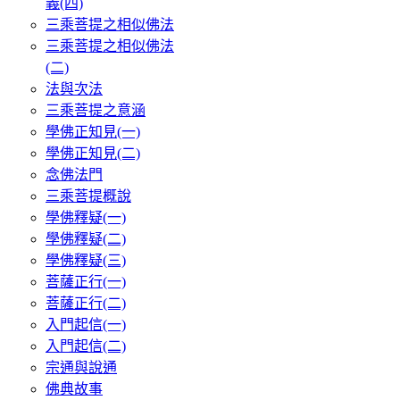
義(四)
三乘菩提之相似佛法
三乘菩提之相似佛法
(二)
法與次法
三乘菩提之意涵
學佛正知見(一)
學佛正知見(二)
念佛法門
三乘菩提概說
學佛釋疑(一)
學佛釋疑(二)
學佛釋疑(三)
菩薩正行(一)
菩薩正行(二)
入門起信(一)
入門起信(二)
宗通與說通
佛典故事