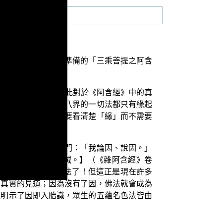
教正覺同修會為各位準備的「三乘菩提之阿含
少善知識的解釋，因此對於《阿含經》中的真
空，最後以為五蘊十八界的一切法都只有緣起
地說：所以，我們只要看清楚「緣」而不需要
之法。
論何說？」佛告婆羅門：「我論因、說因。」
間，有因有緣世間滅。】（《雜阿含經》卷
，那麼根本就不是佛法了！但這正是現在許多
夠真實的見道；因為沒有了因，佛法就會成為
經明示了因即入胎識，眾生的五蘊名色法皆由