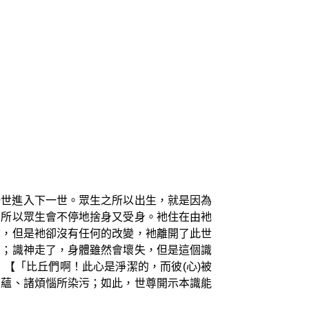
一世進入下一世。眾生之所以出生，就是因為
，所以眾生會不停地捨身又受身。衪住在由衪
了，但是衪卻沒有任何的改變，衪離開了此世
中；識神走了，身體雖然會壞失，但是這個識
【「比丘們啊！此心是淨潔的，而彼(心)被
五蘊、諸煩惱所染污；如此，世尊開示本識能