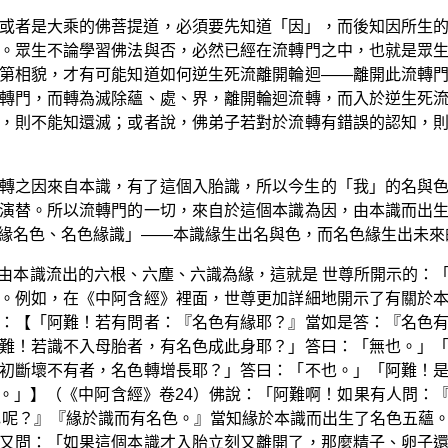
或者是大乘的佛菩提道，必須要先知道「因」，而後知因所生
。眾生不論學習佛法與否，必然已經在流轉門之中，也就是眾
第相貌，才有可能知道如何逆生死流離開輪迴——離開此流轉
轉門，而轉為滅除蘊、處、界，離開輪迴流轉，而入於逆生死
，則不能知還滅；或者說，佛弟子若對於流轉有錯誤的認知，
轉之因來自本識，有了這個入胎識，所以今生的「我」的名與
演替。所以流轉門的一切，來自於這個本識為因，由本識而出
緣名色、名色緣識」——本識緣生出名與色，而名色緣生出未來
由本識流出的六根、六塵、六識為緣，這就是 世尊所開示的：
。例如，在《中阿含經》裡面，世尊更加詳細地開示了有關於
：【「阿難！若有問者：『名色有緣耶？』當如是答：『名色
難！若識不入母胎者，有名色成此身耶？」答曰：「無也。」
初斷壞不有者，名色轉增長耶？」答曰：「不也。」「阿難！
。」】（《中阿含經》卷24）佛說：「阿難啊！如果有人問：
色呢？』『緣於識而有名色。』當知緣於本識而出生了名色五蘊
又問：「如果這個本識才入胎立刻又離開了，那麼精子、卵子