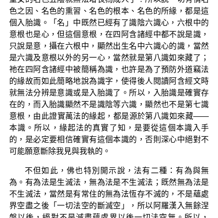
色之因、名色的熏習、名色的根本、名色的所緣，都是這
個入胎識。「名」中既然已經有了識陰六識心，六根中的
意根也是心，但這個意根，在四阿含諸經中都不說是識，
只說是意，攝在六根中，顯然出生名中六識心的識，當然
是六識及意根以外的另一心，當然就是第八識如來藏了；
祂在四阿含諸經中被簡稱為識，也許是為了預防外道竊法
的緣故而如此簡略地說為識字，使得後人閱讀阿含經文時
就無法分辨是意識或是入胎識了。所以，入胎識是確實存
在的，而入胎識顯然不是識陰等六識，顯然也不是第七識
意根，由此證實萬法的緣起，都是源於第八識如來藏——
本識。所以，緣起法的真實了知，是要從這個本識入手
的，是必定要相信確實有這個本識的，否則深心中絕對不
可能願意斷除我見與我執的。
不但如此，佛也特別開示說，法有二種：有為與無
為。有為法是生滅法，無為法是不生滅法；既然無為法是
不生滅法，當然是有常住的無為法恆存不滅的，不是蘊處
界空盡之後「一切法空的斷滅空」，所以阿羅漢入無餘涅
槃以後，絕對不是滅盡蘊處界以後一切法空無。所以，