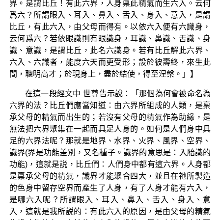
界。是謂比丘！有此六界，人身稟此精氣而生六入。云何
爲六？所謂眼入、耳入、鼻入、舌入、身入、意入，是謂
比丘，有此六入，由父母而得有。以依六入便有六識身，
云何爲六？若依眼識則有眼識身，耳識、鼻識、舌識、身
識、意識，是謂比丘，此名六識身。若有比丘解此六界、
六入、六識者，能度六天而更受形；設於彼壽終，來生此
間，聰明高才；於現身上，盡於結使，得至涅槃。」】
在這一段經文中 世尊告示說：「那個為何會被命名為
六界的法？比丘們應當知道：由六界所組成的人類，是稟
承父母的精氣而出生的；若沒有父母的精氣作為助緣，是
無法把六界聚集在一起而具足人身的。如何是人們身中具
足的六界法呢？那就是地界、水界、火界、風界、空界、
識界(界是功能差別，又名種子。識界的意思是：入胎識的
功能)，這就是説，比丘們：人們身中都有這六界。人身都
是稟承父母的精氣，識界才能聚合四大，並且在祂所製造
的色身中留存空界而產生了人身，有了人身才能有六入，
是哪六入呢？所謂眼入、耳入、鼻入、舌入、身入、意
入，這就是我所説的：有此六入的原因，是由父母的精氣