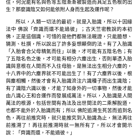
住，何況能有名與色等五陰漸漸被製造而具足五色根的出
生？那麼識陰又如何能依附人身而生起及運作呢？
所以，人類一切法的最初，就是入胎識，所以十因緣
法中 佛說「齊識而還不能過彼」；古天竺密教說的本初
佛，正是這個識，可惜的是他們都無法親證，只能臆想、
猜測、杜撰，所以說出了許多妄想顛倒的法。有了入胎識
「入胎會合父母精氣而住」以後，才可能有五陰名色；有
了五陰名色之後，才可能有相分六塵出生，否則單憑入胎
識與意根在人間而不入住母胎，是無法出生相分六塵的，
十八界中的六塵界就不可能出生了！有了六塵界以後，根
與塵相觸，然後才會有入胎識流注六識種子而出生識陰；
有了識陰六識以後，才能了知身外的一切事物，然後才能
由八識心王和合運作而發展成萬法。所以，入胎識是人間
萬法的根源，包括世間有為法及出世間法的二乘解脫道，
也都不能外於入胎識而有；所以 佛陀追溯生死苦而追到名
色，再往前推究時，就只能推究到入胎識為止，無法再往
前推溯了！再往前推溯時就一無所有了，所以才會開示
說：「齊識而還，不能過彼。」