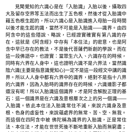
見聞覺知的六識心是在「入胎識」入胎以後，攝取四
大及留存空界等五法而出生了五色根，然後才從入胎識中
藉五色根生起的，所以六識心是入胎識進入母胎一段時間
以後才能生起的識，當然不可能是入胎識——識界。由四
阿含中的這些隱說、略說，已經證實確實有第八識的存
在，這就是《阿含經》中存有「本住法」的密意，也是阿
含中早已存在的教法，不是後代菩薩們新創的學說。而在
這一段佛語中，也證實：當眾生六入、六識存在的時候，
同時有六界在人身中，這也證明六識不是六界法，當然識
陰六識(主要是指意識覺知心)一定不是這一段經文中講的識
界。所以人人身中都有六界中的識界，絕對不是指十八界
的六識界，因為入胎時的識界存在的時候，六識連影子都
還沒有呢！所以入胎識這個識界，才是阿含解脫正理的基
石：這一個識界是在六識及意根層次之上的另一個識——
入胎識。依此本住法入胎識常住不滅，來說六識身及意
根、色身的虛妄性，來說蘊處界的無常、苦、空、無我。
而這個在四阿含中被 佛陀稱為識界的入胎識，正是常住
法、本住法，才能在世世死後不斷地重新入胎而無窮盡；