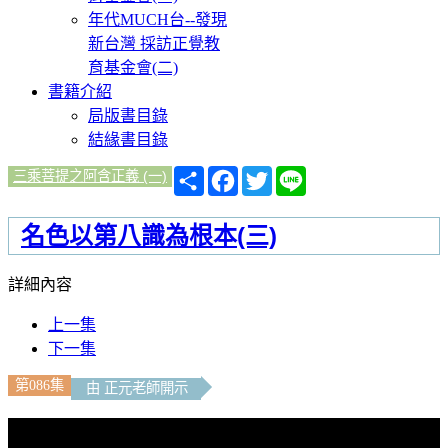
年代MUCH台--發現
新台灣 採訪正覺教
育基金會(二)
書籍介紹
局版書目錄
結緣書目錄
分
Facebook
Twitter
Line
三乘菩提之阿含正義 (一)
享
名色以第八識為根本(三)
詳細內容
上一集
下一集
第086集
由 正元老師開示