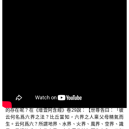
文字內容
各位菩薩：阿彌陀佛！
這個單元跟大家繼續介紹〈名色以第八識為根本〉。
上一集，我們談到有一位法師將第八識與外道梵我的
第六意識視為同一個心，又將應成派中觀同於外道梵我的
第六意識說為不同梵我的心，由此可以知道，他說的「真
常唯心論是佛教的梵化」，只是他嚴重誤解大乘而產生的
邪見，這正好跟法界及佛法中的事實相反。
其實如來藏的常住，正是三界中萬法生起的根本因，
若沒有如來藏—本識—的常住，就不可能有這位法師的五
陰名色出生及存在，何況能有這位法師來否定如來藏本識
的存在呢？在《增壹阿含經》卷29說：【世尊告曰：「彼
云何名爲六界之法？比丘當知，六界之人稟父母精氣而
生。云何爲六？所謂地界、水界、火界、風界、空界、識