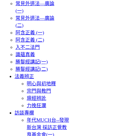
常見外道法—廣論
(一)
常見外道法—廣論
(二)
阿含正義 (一)
阿含正義 (二)
入不二法門
識蘊真義
勝鬘經講記(一)
勝鬘經講記(二)
法義辨正
明心與初地釋
宗門與教門
壇經辨訛
力挽狂瀾
訪談專欄
年代MUCH台--發現
新台灣 採訪正覺教
育基金會(一)