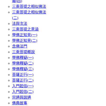
義(四)
三乘菩提之相似佛法
三乘菩提之相似佛法
(二)
法與次法
三乘菩提之意涵
學佛正知見(一)
學佛正知見(二)
念佛法門
三乘菩提概說
學佛釋疑(一)
學佛釋疑(二)
學佛釋疑(三)
菩薩正行(一)
菩薩正行(二)
入門起信(一)
入門起信(二)
宗通與說通
佛典故事