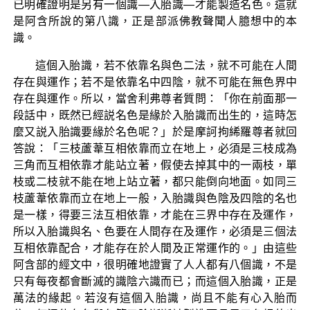
已明確證明是另有一個識—入胎識—才能製造名色。這就
是阿含所說的第八識，正是部派佛教聲聞人臆想中的本
識。
這個入胎識，若不依靠名與色二法，就不可能在人間
存在與運作；若不是依靠名中四陰，就不可能在無色界中
存在與運作。所以，當舍利弗尊者質問：「你在前面那一
段話中，既然已經説名色是緣於入胎識而出生的，這時怎
麼又説入胎識要緣於名色呢？」於是摩訶拘絺羅尊者就回
答說：「三枝蘆葦互相依靠而立在地上，必須是三枝成為
三角而互相依靠才能站立著，假使去掉其中的一兩枝，單
枝或二枝就不能在地上站立著，都只能倒向地面。如同三
枝蘆葦依靠而立在地上一般，入胎識與色陰及四陰的名也
是一樣，得要三法互相依靠，才能在三界中存在及運作，
所以入胎識與名、色要在人間存在及運作，必須是三個法
互相依靠配合，才能存在於人間及正常運作的。」由這些
阿含部的經文中，很明確地證實了人人都有八個識，不是
只有每夜都會斷滅的識陰六識而已；而這個入胎識，正是
萬法的緣起。若沒有這個入胎識，尚且不能有心入胎而