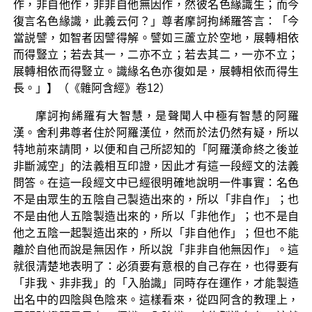
作，非自他作，非非自他無因作，然彼名色緣識生；而今
復言名色緣識，此義云何？」尊者摩訶拘絺羅答言：「今
當説譬，如智者因譬得解。譬如三蘆立於空地，展轉相依
而得豎立；若去其一，二亦不立；若去其二，一亦不立；
展轉相依而得豎立。識緣名色亦復如是，展轉相依而得生
長。」】（《雜阿含經》卷12）
摩訶拘絺羅有大智慧，是聲聞人中極有智慧的阿羅
漢。舍利弗尊者住於阿羅漢位，然而於法仍然有疑，所以
特地前來請問，以便和自己所認知的「阿羅漢命終之後並
非斷滅空」的法義相互印證，因此才有這一段經文的法義
問答。在這一段經文中已經很明確地說明一件事實：名色
不是由眾生的五陰自己製造出來的，所以「非自作」；也
不是由他人五陰製造出來的，所以「非他作」；也不是自
他之五陰一起製造出來的，所以「非自他作」；但也不能
離於自他而說是無因作，所以說「非非自他無因作」。這
就很清楚地表明了：必須要有意根的自己存在，也得要有
「非我、非非我」的「入胎識」同時存在運作，才能製造
出名中的四陰與色陰來。這樣看來，從四阿含的教理上，