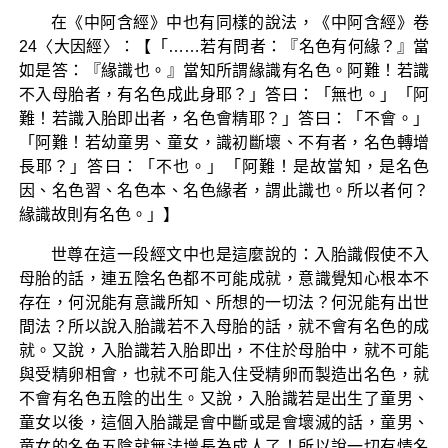
在《中阿含經》中也有同樣的說法，《中阿含經》卷
24〈大因經〉：【「……若有問者：『名色有何緣？』當
如是答：『緣識也。』當知所謂緣識有名色。阿難！若識
不入母胎者，有名色成此身耶？」答曰：「無也。」「阿
難！若識入胎即出者，名色會精耶？」答曰：「不會。」
「阿難！若幼童男、童女，識初斷壞、不有者，名色轉增
長耶？」答曰：「不也。」「阿難！是故當知，是名色
因、名色習、名色本、名色緣者，謂此識也。所以者何？
緣識故則有名色。」】
世尊在這一段經文中也是這麼說的：入胎識假使不入
母胎的話，連五陰名色都不可能成就，意識覺知心根本不
存在，何況能有意識所知、所想的一切法？何況能有出世
間法？所以說入胎識若不入母胎的話，就不會有名色的成
就。又說，入胎識若入胎即出，不住於母胎中，就不可能
與受精卵相會，也就不可能入住受精卵而製造出名色，就
不會有名色五陰的出生。又說，入胎識若是出生了童男、
童女以後，這個入胎識是會中斷或是會壞滅的話，童男、
童女的名色五陰就無法增長為成人了！所以說一切有情名