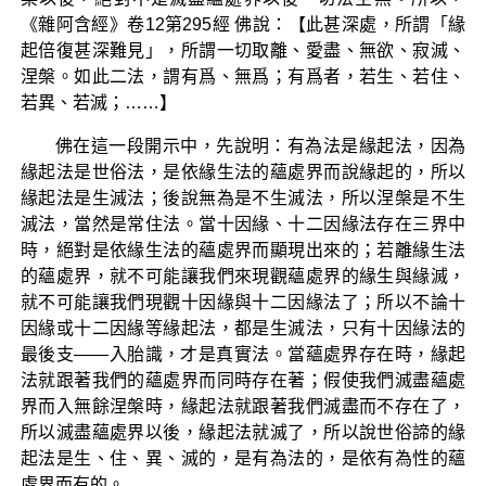
《雜阿含經》卷12第295經 佛說：【此甚深處，所謂「緣
起倍復甚深難見」，所謂一切取離、愛盡、無欲、寂滅、
涅槃。如此二法，謂有爲、無爲；有爲者，若生、若住、
若異、若滅；……】
佛在這一段開示中，先說明：有為法是緣起法，因為
緣起法是世俗法，是依緣生法的蘊處界而說緣起的，所以
緣起法是生滅法；後說無為是不生滅法，所以涅槃是不生
滅法，當然是常住法。當十因緣、十二因緣法存在三界中
時，絕對是依緣生法的蘊處界而顯現出來的；若離緣生法
的蘊處界，就不可能讓我們來現觀蘊處界的緣生與緣滅，
就不可能讓我們現觀十因緣與十二因緣法了；所以不論十
因緣或十二因緣等緣起法，都是生滅法，只有十因緣法的
最後支——入胎識，才是真實法。當蘊處界存在時，緣起
法就跟著我們的蘊處界而同時存在著；假使我們滅盡蘊處
界而入無餘涅槃時，緣起法就跟著我們滅盡而不存在了，
所以滅盡蘊處界以後，緣起法就滅了，所以說世俗諦的緣
起法是生、住、異、滅的，是有為法的，是依有為性的蘊
處界而有的。