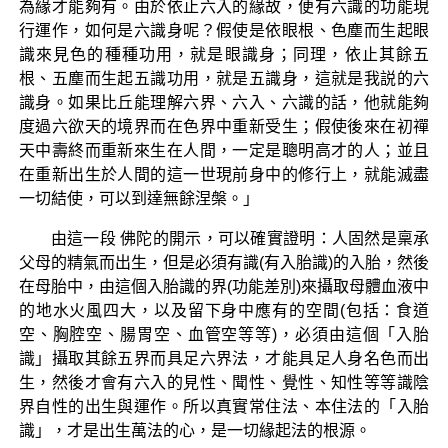
為緣才能夠有。由於依止六入的緣故，便有六識的功能現
行運作，如何是六識身呢？假使是依眼根、色塵而生起眼
識來見色的種種功用，就是眼識身；同理，依止其餘五
根、五塵而生起五識功用，就是五識身，這就是我説的六
識身。如果比丘能理解六界、六入、六識的話，他就能夠
度過六欲天的境界而在色界中重新受生；假使後來在初禪
天中壽終而重新來生在人間，一定是聰明高才的人；並且
在重新出生於人間的這一世現前身中的修行上，就能滅盡
一切結使，可以到達無餘涅槃。」
由這一段 佛陀的開示，可以確實證明：人固然是稟承
父母的精氣而出生，但是必須有識(有入胎識)的入胎，然後
在母胎中，由這個入胎識的界(功能差別)來攝取母體血液中
的地水火風四大，以及留下身中應有的空間(包括：食道
空、胸腔空、腸胃空、血管空等等)，必須由這個「入胎
識」攝取其餘五界而具足六界法，才能具足人身名色而出
生，然後才會有六入的見性、聞性、覺性、知性等等識陰
界自性的出生與運作。所以真實常住法、本住法的「入胎
識」，才是出生萬法的心，是一切緣起法的根源。