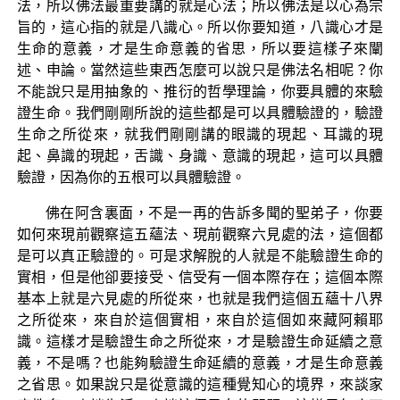
法，所以佛法最重要講的就是心法；所以佛法是以心為宗
旨的，這心指的就是八識心。所以你要知道，八識心才是
生命的意義，才是生命意義的省思，所以要這樣子來闡
述、申論。當然這些東西怎麼可以說只是佛法名相呢？你
不能說只是用抽象的、推衍的哲學理論，你要具體的來驗
證生命。我們剛剛所說的這些都是可以具體驗證的，驗證
生命之所從來，就我們剛剛講的眼識的現起、耳識的現
起、鼻識的現起，舌識、身識、意識的現起，這可以具體
驗證，因為你的五根可以具體驗證。
佛在阿含裏面，不是一再的告訴多聞的聖弟子，你要
如何來現前觀察這五蘊法、現前觀察六見處的法，這個都
是可以真正驗證的。可是求解脫的人就是不能驗證生命的
實相，但是他卻要接受、信受有一個本際存在；這個本際
基本上就是六見處的所從來，也就是我們這個五蘊十八界
之所從來，來自於這個實相，來自於這個如來藏阿賴耶
識。這樣才是驗證生命之所從來，才是驗證生命延續之意
義，不是嗎？也能夠驗證生命延續的意義，才是生命意義
之省思。如果說只是從意識的這種覺知心的境界，來談家