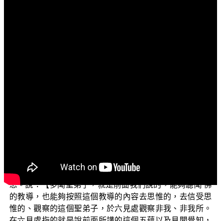
文字內容
各位菩薩：
阿彌陀佛！
我們再來接續後面的經文 佛是怎麼繼續說的：
【若多聞聖弟子於此六見處觀察非我非我所，如是觀
者，於佛所狐疑斷，於法於僧狐疑斷，是名比丘多聞聖弟
子，不復堪任作身口意業趣三惡道。正使放逸聖弟子，決
定向三菩提，七有天人往來，作苦邊。】（《雜阿含經》
卷六）
對於這一段經文，我們也來為大家解說一下是什麼意
思。說：【多聞聖弟子，就是前面我們說的，能夠聽聞 佛
的教導，也能夠按照這個教導的內容去思惟的，去信受思
惟的、觀察的這個聖弟子，於六見處觀察非我、非我所。
在六見處指的就是說前面所講的這個五蘊以及見聞覺知，