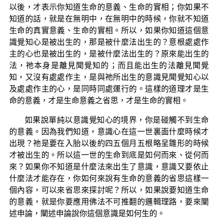
以後，才表示你知道生命的意義、生命的實相；你如果不
知道的話，就是在無明中，在無明中的時候，你就不知道
生命的真實意義、生命的實相。所以，如果你知道這個意
識覺知心是被出生的，那是被什麼法出生的？意根處處作
主的心也是被出生的，是被什麼法出生的？原來能出生的
法，祂本身是離見聞覺知的；而且能出生的法離見聞覺
知，又沒有處處作主，是與祂所出生的意識見聞覺知心以
及處處作主的心，是同時同處運行的。這樣的道理才是生
命的意義，才是生命意義之省思，才是生命的實相。
如果說單純以意識覺知心的境界，你是碰觸不到生命
的意義。因為我們知道，意識心在這一世裏面什麼時候才
出現？祂是要在入胎以後約四五個月五根略呈雛形的時候
才被出生的。所以這一世的生命到底是如何而來、從何而
來？如果你不知道是什麼法來出生了意識，意識又要依止
什麼法才能存在，你如何來說有生命的意義的省思這樣一
個內容，可以來省思來探討呢？所以，如果說要知道生命
的意義，就是你要應用佛法不可推翻的邏輯理路，要來闡
述申論，闡述申論說你這個意識是如何生的。