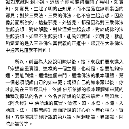
識如來藏阿賴耶識。這樣子你就能夠離開了無明，如實
知、如實見，生起了明的正知見，而不是落在無明裏面的
邪見；對於三乘法、三乘的佛法，也不會生起妄想。因為
像前面所說的，這些邪見、外道見，都是因為對三乘佛法
生起妄想，對於解脫、對於涅槃生起妄想，對於成佛的法
生起妄想。如果不生起妄想，能夠如實知、如實見，就能
夠漸漸的進入三乘佛法真實義的正道中，您要在大乘佛法
中通宗見道就不困難！
所以，前面為大家說明瞭以後，接下來我們要來進入
「宗通首重實踐」這樣的一個主題。也就是，您要能夠宗
通，要能到達、通達這個宗門，通達佛法的根本理體，第
一個必須親證自己的如來藏；親證自己的如來藏以後，你
才能夠在三乘經典中，依據 佛所依據的根本理體如來藏的
種種功德法的名言，依名言所說的法義來驗證。譬如說：
《阿含經》中 佛所說的真實、清涼、如、本際、本識、入
胎識、法，《般若經》裏面所說的非心心、無心相心、實
相，方廣唯識等經所說的第八識、阿賴耶識、異熟識、阿
陀那識等等。