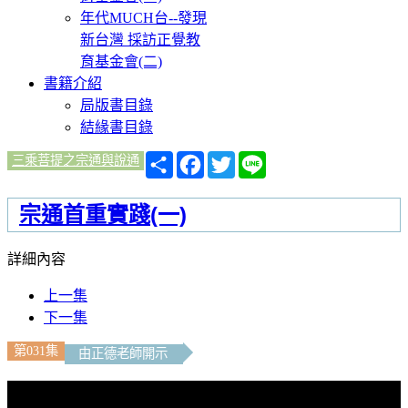
年代MUCH台--發現
新台灣 採訪正覺教
育基金會(二)
書籍介紹
局版書目錄
結緣書目錄
分
Facebook
Twitter
Line
三乘菩提之宗通與說通
享
宗通首重實踐(一)
詳細內容
上一集
下一集
第031集
由正德老師開示