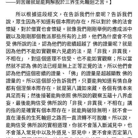
——到苦邊就是能夠解脫於三界生死輪迴之苦。】
所以根據這段經文，在告訴我們什麼呢？告訴我們
說，眾生因為不知道有個本際的存在，所以對於 佛的法會
懷疑，對於僧寶也會懷疑。就像我們剛剛舉例的應成派中
觀以及剛剛那個教派那些所有的上師，他們為什麼會不信
受 佛所說的法，認為他們的密續超越了 佛的證量呢？就是
因為他們不能如實觀察六見處的法，是「非我，非異我，
不相在」，對這個道理不信受、也不能如實觀察；所以當
然就不認為 佛的法已經是無上正等正覺的法，所以他們會
認為他們這個密續的證量、「佛」的證量是超越顯教 佛的
證量的。所以這個部分告訴我們，只要能夠知道有情自身
都有個涅槃本際存在，就是第八識如來藏，各個有情本來
具足而有；然後接著能夠依照 佛所說的觀察五蘊十八界虛
妄，最後能夠信受 佛所說的「非我，非異我，不相在」講
的指的是確實有個本際存在，就能夠破除無明，就不會一
直在漫長的生死輪迴之路而一直流轉不可脫離。所以說，
能夠信受 佛所說的實相道理，你就不會落入斷滅見中，也
不會落入常見中以及外道見、邪見中，更不會來否定第八