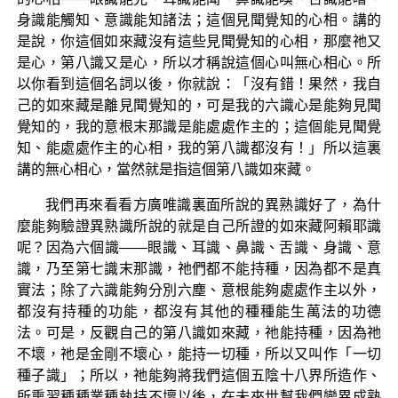
身識能觸知、意識能知諸法；這個見聞覺知的心相。講的
是說，你這個如來藏沒有這些見聞覺知的心相，那麼祂又
是心，第八識又是心，所以才稱說這個心叫無心相心。所
以你看到這個名詞以後，你就說：「沒有錯！果然，我自
己的如來藏是離見聞覺知的，可是我的六識心是能夠見聞
覺知的，我的意根末那識是能處處作主的；這個能見聞覺
知、能處處作主的心相，我的第八識都沒有！」所以這裏
講的無心相心，當然就是指這個第八識如來藏。
我們再來看看方廣唯識裏面所說的異熟識好了，為什
麼能夠驗證異熟識所說的就是自己所證的如來藏阿賴耶識
呢？因為六個識——眼識、耳識、鼻識、舌識、身識、意
識，乃至第七識末那識，祂們都不能持種，因為都不是真
實法；除了六識能夠分別六塵、意根能夠處處作主以外，
都沒有持種的功能，都沒有其他的種種能生萬法的功德
法。可是，反觀自己的第八識如來藏，祂能持種，因為祂
不壞，祂是金剛不壞心，能持一切種，所以又叫作「一切
種子識」；所以，祂能夠將我們這個五陰十八界所造作、
所熏習種種業種執持不壞以後，在未來世幫我們變異成熟