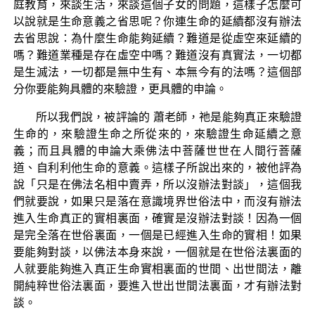
庭教育，來談生活，來談這個子女的問題，這樣子怎麼可
以說就是生命意義之省思呢？你連生命的延續都沒有辦法
去省思說：為什麼生命能夠延續？難道是從虛空來延續的
嗎？難道業種是存在虛空中嗎？難道沒有真實法，一切都
是生滅法，一切都是無中生有、本無今有的法嗎？這個部
分你要能夠具體的來驗證，更具體的申論。
所以我們說，被評論的 蕭老師，祂是能夠真正來驗證
生命的，來驗證生命之所從來的，來驗證生命延續之意
義；而且具體的申論大乘佛法中菩薩世世在人間行菩薩
道、自利利他生命的意義。這樣子所說出來的，被他評為
說「只是在佛法名相中賣弄，所以沒辦法對談」，這個我
們就要說，如果只是落在意識境界世俗法中，而沒有辦法
進入生命真正的實相裏面，確實是沒辦法對談！因為一個
是完全落在世俗裏面，一個是已經進入生命的實相！如果
要能夠對談，以佛法本身來說，一個就是在世俗法裏面的
人就要能夠進入真正生命實相裏面的世間、出世間法，離
開純粹世俗法裏面，要進入世出世間法裏面，才有辦法對
談。