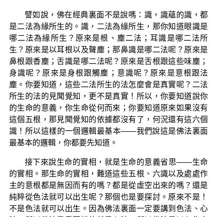
譬如說，佛在經典裏面不是說嗎：識，識蘊的識，都
是二法為緣所生的。識，二法為緣所生，那你知道眼識是
哪二法為緣所生？原來是根、塵二法；耳識是哪二法所
生？原來是以耳根以及聲塵；那鼻識是哪二法呢？原來是
鼻根跟香塵；舌識是哪二法呢？原來是舌根跟這些味塵；
身識呢？原來是身根跟觸塵；意識呢？原來是意根跟法
塵。你要知道，這些二法所生的法怎麼會是真實呢？二法
所生的法的見聞覺知，更不是真實！所以，你要知道說你
的生命的意義，你生命從何而來；你要知道原來如果沒有
這個五根，那見聞覺知的依據都沒有了，何況還有這六個
識！所以這樣的一個邏輯最基本——我們說這是佛法裏面
最基本的邏輯，你都要先知道。
接下來說生命的實相，就是生命的意義省思——生命
的實相。那生命的實相，難道這些五根、六識以及處處作
主的意根都是無因而有的嗎？都是從虛空出來的嗎？還是
純粹從色法就可以出生呢？那個也是要探討。原來不是！
不是色法就可以出生。因為佛法裏面一定要講到色法、心