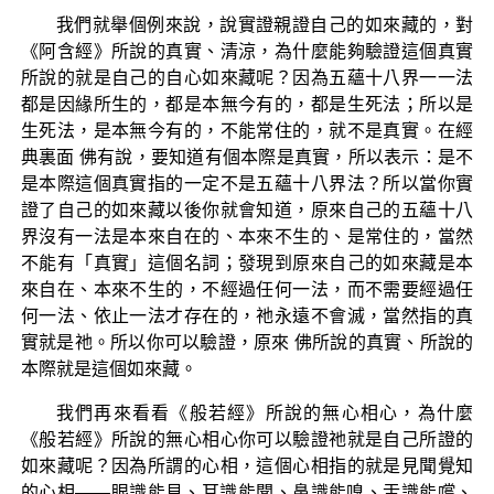
我們就舉個例來說，說實證親證自己的如來藏的，對
《阿含經》所說的真實、清涼，為什麼能夠驗證這個真實
所說的就是自己的自心如來藏呢？因為五蘊十八界一一法
都是因緣所生的，都是本無今有的，都是生死法；所以是
生死法，是本無今有的，不能常住的，就不是真實。在經
典裏面 佛有說，要知道有個本際是真實，所以表示：是不
是本際這個真實指的一定不是五蘊十八界法？所以當你實
證了自己的如來藏以後你就會知道，原來自己的五蘊十八
界沒有一法是本來自在的、本來不生的、是常住的，當然
不能有「真實」這個名詞；發現到原來自己的如來藏是本
來自在、本來不生的，不經過任何一法，而不需要經過任
何一法、依止一法才存在的，祂永遠不會滅，當然指的真
實就是祂。所以你可以驗證，原來 佛所說的真實、所說的
本際就是這個如來藏。
我們再來看看《般若經》所說的無心相心，為什麼
《般若經》所說的無心相心你可以驗證祂就是自己所證的
如來藏呢？因為所謂的心相，這個心相指的就是見聞覺知
的心相——眼識能見、耳識能聞、鼻識能嗅、舌識能嚐、