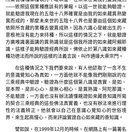
——依照這個業種應該有的果報。以這一世就能夠驗證，
就能驗證我現在的五陰十八界確實是由我的如來藏異熟變
異而成的，那麼未來世的五陰十八界也是要由這個如來藏
依照所含藏的業種去變異成熟。因為六識心是被出生的，
意根祂沒有能力來持種，所以這樣的情況之下，就能驗證
方廣唯識裏面講的異熟識就是這個我所證的如來藏阿賴耶
識。這樣子能夠驗證經典所說，佛依止於第八識如來藏種
種功德法而所說的這樣的法義言說，叫作通達大乘宗門。
在這種情況之下我們要來說，有人他認取了一念不生
的意識覺知心為真如，一方面他就不能像我們剛剛說的在
三乘經典中驗證，驗證為什麼這個第八識是真實、是如、
是本際、是非心心、是無心相心、是異熟識、阿陀那識，
不能驗證；一方面也沒有辦法讀懂親證如來藏善知識所寫
的契合三乘經典的這些佛法真實義，也沒有辦法來進行理
性的法義辨正。他就會以自己在意識心覺知心的世俗境
界，來生起高慢心，而來評論實證自心如來藏的善知識。
譬如說，在1999年12月的時候，在網路上有一篇署名