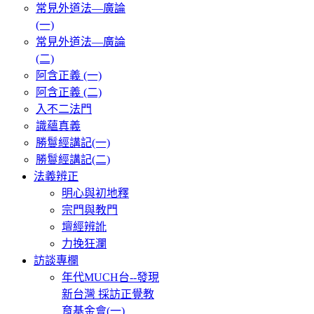
常見外道法—廣論
(一)
常見外道法—廣論
(二)
阿含正義 (一)
阿含正義 (二)
入不二法門
識蘊真義
勝鬘經講記(一)
勝鬘經講記(二)
法義辨正
明心與初地釋
宗門與教門
壇經辨訛
力挽狂瀾
訪談專欄
年代MUCH台--發現
新台灣 採訪正覺教
育基金會(一)