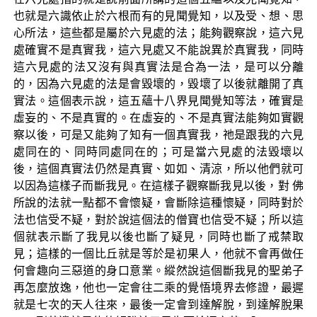
也就是六識依止於六根而有的見聞覺知，以及受、想、思
心所法，這些都是屬於六見處的法；能夠觀察說，這六見
處確實不是真實我，這六見處又不能說異於真實我，同時
這六見處的法又沒有與真實法是合為一法，是可以分離
的，因為六見處的法是會毀壞的，毀壞了以後就離開了真
實法。這個表示說，這五蘊十八界見聞覺知等法，確實是
虛妄的、不是真實的。在虛妄的、不是真實法能夠如實觀
察以後，可是又能夠了知有一個真實我，祂是跟我的六見
處同在的、同時同處同在的；可是當六見處的法毀壞以
後，這個真實法仍然是真實、如如、清涼，所以他們就可
以因為這樣子而斷我見。在這樣子觀察斷我見以後，對 佛
所說的法就一點都不會懷疑，會斷除這種懷疑，同時對於
法也信受不疑，對於說這個法的僧寶也信受不疑；所以這
個就表示斷了我見以後也斷了疑見，同時也斷了戒禁取
見；這樣的一個比丘就是等於是初果人，他就不會再做任
何會趣向三惡道的身口意業。縱然說這個斷我見的聖弟子
再怎麼放逸，他也一定會往二乘的覺悟境界去修證，最遲
就是七次的天人往來，最後一定會到達解脫，到達解脫果