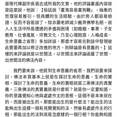
是現代禪副宗長張志成所寫的文章，他的評論裏面內容就
是這麼說。他說：【俗話說「畫鬼容易畫狗難」，抽象的
哲理容易推衍，但具體的生活經驗，由於旁人都容易檢
證，反而不容易說了。除非蕭老師減少搬弄佛學名相，就
人人生活中所易遭遇的矛盾與困境（如婚姻、事業、子女
教育、社會風氣、宗教文化，乃至心理困惑、人格成長、
生命意義之省思）多加詳談，那麼才容易在對談中發現彼
此需要再加以修正改進的地方，則辯論是有意義的。】這
樣的來評論就是以世間法，以世間法來評論函蓋了世間、
出世間法的佛法內容。
我們要來說，他提到生命意義的省思，我們就要來探
討，佛法本質基本上就是在探討生命的意義、生命的實
相，探討了生命的意義、生命的實相就是三乘佛法的真實
義。三乘佛法的真實義就是什麼呢？就是你一定要知道，
你的意識覺知心祂與處處作主的意根，這個不是本來就在
的，而是被出生的。那麼能出生的是什麼法？能出生的法
能夠出生這樣一個有見聞覺知的法，然後有處處作主的行
相，那能出生的法到底是怎麼樣的一個行相？你能夠知道