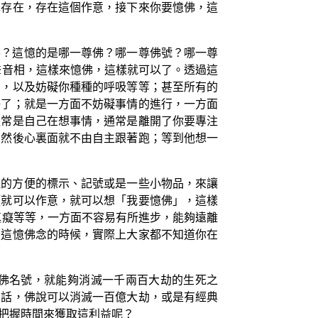
先存在，存在這個作意，接下來你要憶佛，這
佛？這憶的是哪一尊佛？哪一尊佛號？哪一尊
聲音相，這樣來憶佛，這樣就可以了。透過這
聲，以及妨礙你種種的呼吸等等；甚至所有的
好了；就是一方面不妨礙事情的進行，一方面
通常是自己在想事情，通常是離開了你要專注
，然後心裏面就不由自主跟著跑；等到他想一
種的方便的標示、記號或是一些小物品，來讓
頭就可以作意，就可以想「我要憶佛」，這樣
瞋癡等等，一方面不容易有所進步，能夠遠離
續這憶佛念的時候，實際上大家都不知道你在
佛名號，就能夠消滅一千兩百大劫的生死之
的話，佛說可以消滅一百億大劫，或是有經典
把握時間來獲取這利益呢？