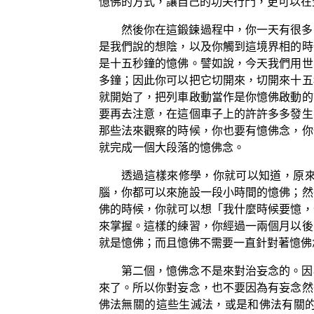
憶佛的方式，讓自己的功夫行門，更可以在
然後你在這鍛鍊過程中，你一天有很多
是我們說的想陰，以及你觸到這境界相的時
是十五秒鐘的憶佛。譬如說，今天我們用世
多鐘；因此你可以把它切開來，切開來十五
就開始了，把列車啟動當作是你憶佛啟動的
要再去注意，在這個車子上的許許多多發生
那些法來觀察的時候，你也要有憶佛念，你
就完成一個大段落的憶佛念。
透過這樣來修學，你就可以知道，原
腦，你都可以來施設一段小時間的憶佛；然
佛的時候，你就可以想「我什麼時候要憶，
來掌握。這樣的練習，你經過一兩個月以後
就是憶佛；而且憶佛不需要一直針對著憶佛
第二個，憶佛念不是來對治妄念的。因
來了。所以你對妄念，也不要因為有妄念然
佛法無關的這些生滅法，或是和佛法有關