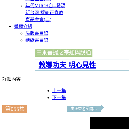
年代MUCH台--發現
新台灣 採訪正覺教
育基金會(二)
書籍介紹
局版書目錄
結緣書目錄
三乘菩提之宗通與說通
教導功夫 明心見性
詳細內容
上一集
下一集
第055集
由正益老師開示