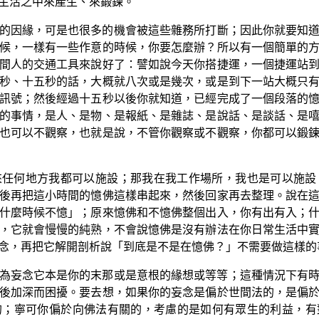
生活之中來產生、來鍛鍊。
的因緣，可是也很多的機會被這些雜務所打斷；因此你就要知
候，一樣有一些作意的時候，你要怎麼辦？所以有一個簡單的
間人的交通工具來說好了：譬如說今天你搭捷運，一個捷運站
秒、十五秒的話，大概就八次或是幾次，或是到下一站大概只
訊號；然後經過十五秒以後你就知道，已經完成了一個段落的
的事情，是人、是物、是報紙、是雜誌、是說話、是談話、是
也可以不觀察，也就是說，不管你觀察或不觀察，你都可以鍛
來任何地方我都可以施設；那我在我工作場所，我也是可以施設
後再把這小時間的憶佛這樣串起來，然後回家再去整理。說在
什麼時候不憶」；原來憶佛和不憶佛整個出入，你有出有入；
，它就會慢慢的純熟，不會說憶佛是沒有辦法在你日常生活中
念，再把它解開剖析說「到底是不是在憶佛？」不需要做這樣的
為妄念它本是你的末那或是意根的緣想或等等；這種情況下有
後加深而困擾。要去想，如果你的妄念是偏於世間法的，是偏
的；寧可你偏於向佛法有關的，考慮的是如何有眾生的利益，有