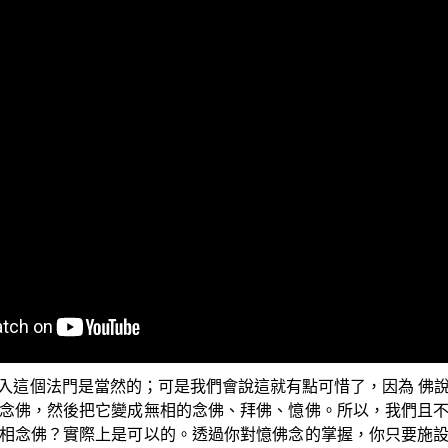
這功夫行門，這行門上如何能夠引發明心見性的因緣。因為對
至佛門上來說，你可以在很短的劫數裏面，修集你所需要的福
來親證。
麼？就是不離開三寶。什麼是最大的福田？最大的福田就是佛
佛、要禮佛、要拜佛。所謂的行門，就是不離開佛，所以我們
「若以色見我，以音聲求我」，什麼意思呢？就是說，「你用佛
的時候，就是你唸誦佛號等等」；「是人行邪道，不能見如來
一義諦的轉依心這樣來理解什麼叫作念佛、念法、念僧。
入這個法門是當然的；可是我們會說這就有點可惜了，因為 佛
念佛，然後把它變成無相的念佛、拜佛、憶佛。所以，我們且
相念佛？實際上是可以的。透過你對憶佛念的掌握，你只要施