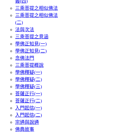
義(四)
三乘菩提之相似佛法
三乘菩提之相似佛法
(二)
法與次法
三乘菩提之意涵
學佛正知見(一)
學佛正知見(二)
念佛法門
三乘菩提概說
學佛釋疑(一)
學佛釋疑(二)
學佛釋疑(三)
菩薩正行(一)
菩薩正行(二)
入門起信(一)
入門起信(二)
宗通與說通
佛典故事