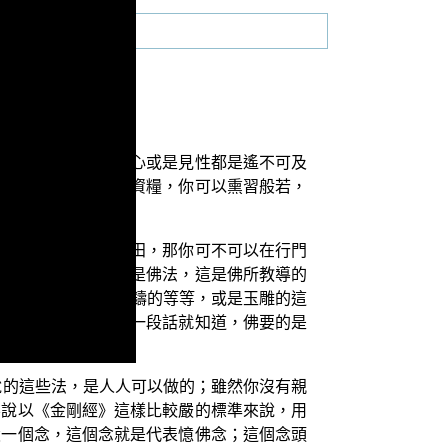
於大多數人來說，明心或是見性都是遙不可及
德資糧；根據這福德資糧，你可以熏習般若，
。佛既然是最大的福田，那你可不可以在行門
才稱為這是佛教，這是佛法，這是佛所教導的
像的木雕的，或是銅鑄的等等，或是玉雕的這
」。因此，你透過這一段話就知道，佛要的是
說的這些法，是人人可以做的；雖然你沒有親
不說以《金剛經》這樣比較嚴的標準來說，用
設一個念，這個念就是代表憶佛念；這個念頭