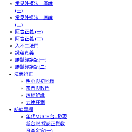
常見外道法—廣論
(一)
常見外道法—廣論
(二)
阿含正義 (一)
阿含正義 (二)
入不二法門
識蘊真義
勝鬘經講記(一)
勝鬘經講記(二)
法義辨正
明心與初地釋
宗門與教門
壇經辨訛
力挽狂瀾
訪談專欄
年代MUCH台--發現
新台灣 採訪正覺教
育基金會(一)