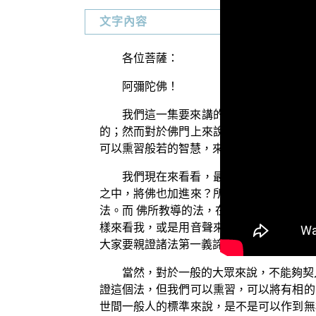
文字內容
各位菩薩：
阿彌陀佛！
我們這一集要來講的是，如何教導大眾
的；然而對於佛門上來說，並不是如此。甚
可以熏習般若的智慧，來根據般若智慧最後
我們現在來看看，最好的功夫行門是什
之中，將佛也加進來？所以我們就說，要念
法。而 佛所教導的法，在《金剛經》裏說
樣來看我，或是用音聲來求我；音聲來求我
大家要親證諸法第一義諦，甚至是以諸法第
當然，對於一般的大眾來說，不能夠契
證這個法，但我們可以熏習，可以將有相的
世間一般人的標準來說，是不是可以作到無