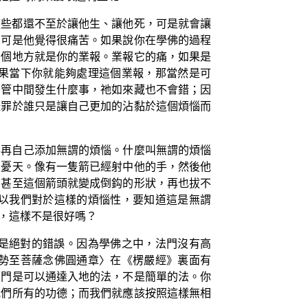
這些都還不至於讓他生、讓他死，可是就會讓
，可是他覺得很痛苦。如果說你在學佛的過程
那個地方就是你的業報。業報它的痛，如果是
果當下你就能夠處理這個業報，那當然是可
不管中間發生什麼事，祂如來藏也不會錯；因
怪罪於誰只是讓自己更加的沾黏於這個煩惱而
要再自己添加無謂的煩惱。什麼叫無謂的煩惱
人憂天。像有一隻箭已經射中他的手，然後他
，甚至這個箭頭就變成倒鈎的形狀，再也拔不
以我們對於這樣的煩惱性，要知道這是無謂
，這樣不是很好嗎？
是絕對的錯誤。因為學佛之中，法門沒有高
勢至菩薩念佛圓通章〉在《楞嚴經》裏面有
法門是可以通達入地的法，不是簡單的法。你
我們所有的功德；而我們就應該按照這樣無相