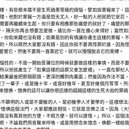
樣，有些根本還不是生死過患等級的煩惱，譬如說業報來了，
理，他對於業報一方面是怨天尤人，好一點的人他就把它安忍
需要再繼續來生起，你只要有相應那些痛楚的就好了，痛楚的
旁，隔天你再去想要怎麼做，遠比你一直在擔心來得好；當然如
，你如來藏也沒有錯；如果是別的有情讓你產生這樣的業報，
的。所以既然大家都沒有錯，因此你就不要再怪罪於誰，因為
警覺它，然後不要再一直靠近它，就可以慢慢脫去它的束縛。
惱性的，不是一開始菩薩位的時候就要做這樣的事情，而是不
所以他就產生了「如果這樣的話那又會怎麼樣」，一直在那杞
結果最後把那個箭頭，更深的觸到肉裏面；然後因為作法不當
記了一輩子，或是幾十年，或是好幾年，甚至好幾個月等等。所
來憶佛，憶佛的話可以讓你很迅速的超越這樣的生死大劫的罪過
是不聰明的人或是不靈敏的人，是初機學人才要學的。這樣想法
於憶佛這個法門，大家都應該相信，它就是念佛之法。因為〈大
我沒有靠其他的方便，不假方便，就可以證悟。」所以，這個
悲，不論我們用音聲來呼喚，或是用想念來憶念，佛都一樣給