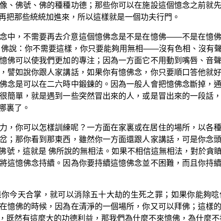
像、佛號、佛的種種功德；那些你可以在施設這個憶念之前就
再把那些統統加進來，所以這樣就是一個功夫行門。
念中，不需要再去介意這個憶佛念是不是在憶佛——不是在憶
 佛說：你不需要這樣，你只要能夠用無相——沒有色相、沒有
憶佛可以使我們更加的專注；因為一方面它不用動到嘴唇、音
，譬如說你跟人家講話，如果你有憶佛念，你只要順口答他就
佛念是可以在二六時中鍛鍊的。因為一般人會把憶佛念斷掉，
很簡單，就是遇到一些突然冒出來的人，或是冒出來的一段話
哪裏了。
力，你可以怎樣訓練呢？一方面在家裏或在居住的場所，以各
岔；那你看到那東西，雖然你一方面還跟人家講話，可是你念
佛號，這就是 佛所說的無相法。如果不相信這無相法，對於貪
將這憶佛念持續。因為你要持續這憶佛念並不困難，而且你持
果你今天合掌，就可以消除五十大劫的生死之罪；如果你能夠唸
在憶佛的時候，因為在清淨的一個場所，你又可以拜佛；這樣
，既然有這麼大的功德利益，那我們為什麼不來憶佛，為什麼不