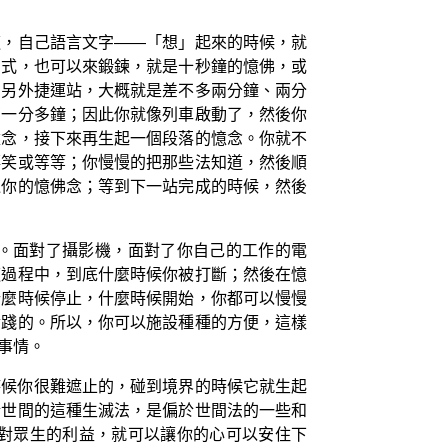
道，自己語言文字——「想」起來的時候，就
方式，也可以來鍛鍊，就是十秒鐘的憶佛，或
到另外捷運站，大概就是差不多兩分鐘、兩分
有一分多鐘；因此你就像列車啟動了，然後你
憶念，接下來再生起一個段落的憶念。你就不
嘻笑或等等；你慢慢的把那些法知道，然後順
鍊你的憶佛念；等到下一站完成的時候，然後
。面對了攝影機，面對了你自己的工作的電
這過程中，到底什麼時候你被打斷；然後在憶
什麼時候停止，什麼時候開始，你都可以慢慢
實踐的。所以，你可以施設種種的方便，這樣
事情。
時候你很難遮止的，碰到境界的時候它就生起
於世間的這種生滅法，是偏於世間法的一些和
對眾生的利益，就可以讓你的心可以安住下