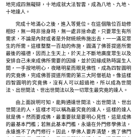
地完成四無礙辯，十地成就大法智雲，成為八地、九地、
十地達人。
完成十地滿心之後，進入等覺位。在這個階位百劫修
相好，無一時非捨身時，無一處非捨命處，只要眾生有所
需求，不論是內財或者是外財統統佈施出去，一一滿足眾
生的所需。這樣整整一百劫的佈施，圓滿了佛菩提道所需
最後的福德，因而上生天上，於天上不斷地廣度眾生以及
安排自己未來成佛所需要的因緣，並於因緣成熟時誕生人
間，一手按地明心，夜睹明星而眼見佛性，成為四智圓明
的究竟佛，完成佛菩提道所需的第三大阿僧祇劫。像這樣
四智圓明的究竟佛，沒有人可以超過祂，所以成為世間
法、出世間法、世出世間法以及一切眾生最究竟的達人。
由上面說明可知，能夠通達世間法、出世間法、世出
世間法的人，這樣才可以稱為最究竟的達人，這樣的達人
就是佛。然而要成佛，最重要就是要明心見性，這是成佛
的最基本門檻；若無此基本門檻，永遠在外門修學佛法，
永遠進不了內門修行。因此，學佛人要弄清楚，進了佛門