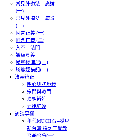
常見外道法—廣論
(一)
常見外道法—廣論
(二)
阿含正義 (一)
阿含正義 (二)
入不二法門
識蘊真義
勝鬘經講記(一)
勝鬘經講記(二)
法義辨正
明心與初地釋
宗門與教門
壇經辨訛
力挽狂瀾
訪談專欄
年代MUCH台--發現
新台灣 採訪正覺教
育基金會(一)