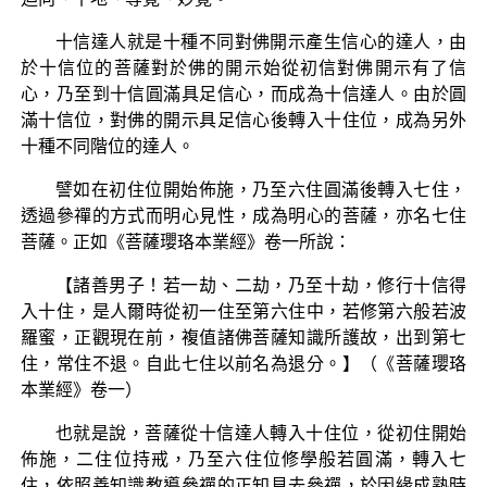
十信達人就是十種不同對佛開示產生信心的達人，由
於十信位的菩薩對於佛的開示始從初信對佛開示有了信
心，乃至到十信圓滿具足信心，而成為十信達人。由於圓
滿十信位，對佛的開示具足信心後轉入十住位，成為另外
十種不同階位的達人。
譬如在初住位開始佈施，乃至六住圓滿後轉入七住，
透過參禪的方式而明心見性，成為明心的菩薩，亦名七住
菩薩。正如《菩薩瓔珞本業經》卷一所說：
【諸善男子！若一劫、二劫，乃至十劫，修行十信得
入十住，是人爾時從初一住至第六住中，若修第六般若波
羅蜜，正觀現在前，複值諸佛菩薩知識所護故，出到第七
住，常住不退。自此七住以前名為退分。】（《菩薩瓔珞
本業經》卷一）
也就是說，菩薩從十信達人轉入十住位，從初住開始
佈施，二住位持戒，乃至六住位修學般若圓滿，轉入七
住，依照善知識教導參禪的正知見去參禪，於因緣成熟時