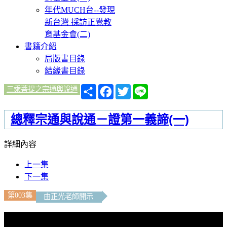
年代MUCH台--發現
新台灣 採訪正覺教
育基金會(二)
書籍介紹
局版書目錄
結緣書目錄
分
Facebook
Twitter
Line
三乘菩提之宗通與說通
享
總釋宗通與說通－證第一義諦(一)
詳細內容
上一集
下一集
第003集
由正光老師開示