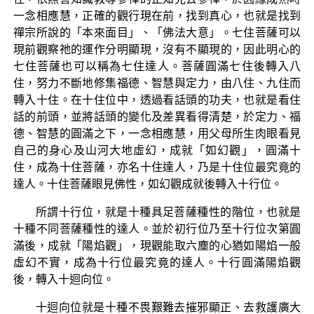
一念相應慧，正確的觀行現在前，找到真心，也就是找到
禪宗所說的「本來面目」、「佛法大意」。七住菩薩可以
現前觀察祂的運作分明顯現，沒有不顯現的，因此明心的
七住菩薩也可以稱為七住達人。菩薩圓滿七住後轉入八
住，努力不斷地修集福德、智慧與定力，由八住、九住而
轉入十住。在十住位中，透過看話頭的功夫，也就是看住
話的前頭，並將話頭的變化及差異看得清楚，於定力、福
德、智慧的圓滿之下，一念相應慧，用父母所生肉眼看見
自己的身心及山河大地虛幻，成就「如幻觀」，圓滿十
住，成為十住菩薩，亦名十住達人，乃是十住位最究竟的
達人。十住菩薩眼見佛性，如幻觀成就後轉入十行位。
所謂十行位，就是十種具足菩薩種性的階位，也就是
十種不同菩薩種性的達人。並於初行位乃至十行位次第圓
滿後，成就「陽焰觀」，現觀能取六塵的心猶如陽焰一般
虛幻不實，成為十行位最究竟的達人。十行圓滿陽焰觀
後，轉入十迴向位。
十迴向位就是十種不畏艱難去摧邪顯正、去救護廣大