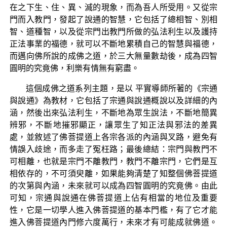
在之下生、住、異、滅的現象，而為吾人所受用。又從宗
門而入教門，發起了說通的智慧，它包括了總相智、別相
智、道種智，以及從宗門出教門所做的弘法利生以及護持
正法事業的福德，就可以不斷地累積自己的智慧與福德，
而邁向佛所說的成佛之道，於三大無量數劫後，成為四智
圓明的究竟佛，利樂有情無有窮盡。
這個成佛之道系列主題，是以 平實導師所著的《宗通
與說通》為教材，它包括了宗通與說通概說以及詳細的內
涵，然後出來弘法利生，不斷地為眾生說法，不斷地簡異
辨邪，不斷地摧邪顯正，讓眾生了知正法與邪法的差異
處，並敘述了佛菩提道上各宗各派的內涵與叉路，避免有
情誤入歧途，而多走了冤枉路；最後總結：宗門與教門不
可相離，也就是宗門不離教門，教門不離宗門，它們是互
相依存的，不可須臾離，如果能夠清楚了知整個佛菩提道
的次第與內涵，未來就可以成為四智圓明的究竟佛。由此
可知，宗通與說通在佛菩提道上佔有相當的地位及重要
性，它是一切學人進入佛菩提道的基本門檻，有了它才能
進入佛菩提道內門修六度萬行，未來才有可能成就佛道。