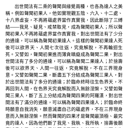
出世間法有二乘的聲聞與緣覺兩種，也各為達人之美
稱。例如聲聞初果人，他如實現觀五陰、六入、十二處、
十八界虛妄，不再將蘊處界當作真實我，因此斷除了三縛
結——我見、疑見、戒禁取見，成為聲聞初果人；所以聲
聞初果人不再將蘊處界當作真實我，對出世間法有了少分
的通達，可以稱為聲聞初果達人。這樣的聲聞初果達人死
後可以欲界天、人間七次往返，究竟解脫，不再輪迴生
死。又譬如，聲聞初果進而薄貪瞋癡成為聲聞二果，對出
世間法有了多分的通達，可以稱為聲聞二果達人；於捨壽
後可以欲界天、人間一往返，究竟解脫，不在三界現身
意。又譬如聲聞二果，斷盡五下分結成為聲聞三果人，對
於出世間法有了多分的通達；於臨命終時往生色界天，不
再回到人間，在色界天究竟解脫而入無餘涅槃。又譬如聲
聞三果人，斷了五上分結成為聲聞四果的阿羅漢，對出世
間法有了滿分的通達，可以稱為聲聞四果達人；於臨命終
時願意自我消失，願意滅盡自己的蘊處界，不在三界現身
意而入無餘涅槃。然而聲聞的四果才是聲聞最頂極、最究
竟的達人，因為他們斷了我見、我執、我所執，捨壽後願