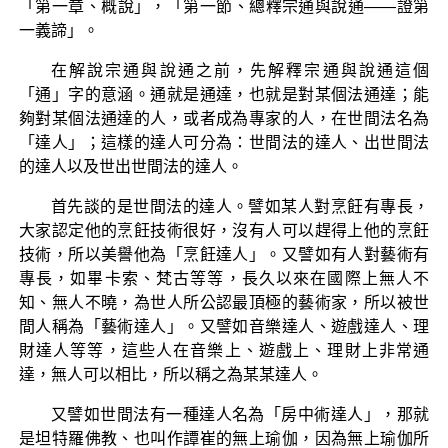
「第一章、概說」，「第一節、總釋宗通與說通——證第
一義諦」。
在解說宗通與說通之前，先解釋宗通與說通這個
「通」字的意涵。通就是通達，也就是對某個法通達；能
夠對某個法通達的人，或者成為專家的人，在世間法名為
「達人」；這樣的達人可分為：世間法的達人、出世間法
的達人以及世出世間法的達人。
首先談的是世間法的達人。譬如某人對烹飪有專長，
大家認定他的烹飪技術很好，沒有人可以趕得上他的烹飪
技術，所以美譽他為「烹飪達人」。又譬如有人對藝術有
專長，如畢卡索、梵古等等，長久以來在國際上無人不
知、無人不曉，為世人所公認最頂極的藝術家，所以被世
間人稱為「藝術達人」。又譬如音樂達人、遊戲達人、理
財達人等等，這些人在音樂上、遊戲上、理財上非常通
達，無人可以相比，所以稱之為某某達人。
又譬如世間法有一種達人名為「房中術達人」，那就
是坦特羅佛教、也叫作譚崔的無上瑜伽，因為無上瑜伽所