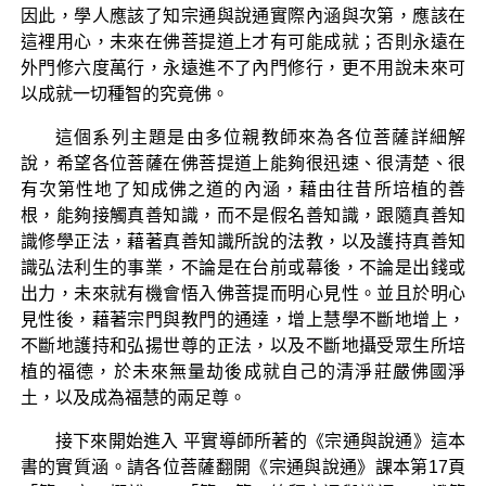
因此，學人應該了知宗通與說通實際內涵與次第，應該在
這裡用心，未來在佛菩提道上才有可能成就；否則永遠在
外門修六度萬行，永遠進不了內門修行，更不用說未來可
以成就一切種智的究竟佛。
這個系列主題是由多位親教師來為各位菩薩詳細解
說，希望各位菩薩在佛菩提道上能夠很迅速、很清楚、很
有次第性地了知成佛之道的內涵，藉由往昔所培植的善
根，能夠接觸真善知識，而不是假名善知識，跟隨真善知
識修學正法，藉著真善知識所說的法教，以及護持真善知
識弘法利生的事業，不論是在台前或幕後，不論是出錢或
出力，未來就有機會悟入佛菩提而明心見性。並且於明心
見性後，藉著宗門與教門的通達，增上慧學不斷地增上，
不斷地護持和弘揚世尊的正法，以及不斷地攝受眾生所培
植的福德，於未來無量劫後成就自己的清淨莊嚴佛國淨
土，以及成為福慧的兩足尊。
接下來開始進入 平實導師所著的《宗通與說通》這本
書的實質涵。請各位菩薩翻開《宗通與說通》課本第17頁