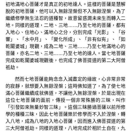
初地滿地心菩薩才是真正的初地達人。這樣的菩薩是慧解
脫的初地菩薩，他可以入無餘涅槃但不入無餘涅槃，為了
繼續修學無生法忍的道種智，故意留惑潤未來生而轉入二
地。同樣的道理，二地、三地……乃至七地的菩薩，都有
入地心、住地心、滿地心之分，分別完成「光影」、「谷
響」、「水中月」、「變化所成」、「非有似有」、「如
乾闥婆城」現觀，成為二地、三地……乃至七地滿地心的
菩薩，亦名二地、三地……乃至七地的達人。當七地菩薩
完成如乾闥婆城現觀後，也完成了佛菩提道的第二大阿僧
祇劫。
然而七地菩薩能夠念念入滅盡定的緣故，心非常非常
的寂靜，就想要入無餘涅槃；這時佛知道了，為了使七地
滿心菩薩繼續成就佛道，不讓他入無餘涅槃，於是出現在
這位七地菩薩的面前，傳授一個非常殊勝的三昧，叫作
「引發如來無量妙智三昧」。這個三昧勝過菩薩以前所修
學的種種三昧，因此七地菩薩樂於修學而不入於涅槃，轉
入八地，成為八地的入地心菩薩，因而進入佛菩提道的第
三大阿僧祇劫。同樣的道理，八地完成於相於土自在，九