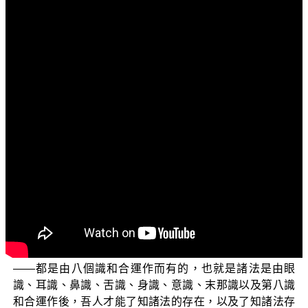
文字內容
各位菩薩：
阿彌陀佛！
這一次正覺教團電視弘法所要講的系列主題，仍然是
以三乘菩提為中心所衍生出來的系列主題，也是延續以前
的三乘菩提綱要，以及念佛法門之後而有的系列主題。這
個系列主題名為「成佛之道」，是佛弟子們在修學佛法過
程中，應該勤求明心見性以及悟後宗門的通達，然後藉著
宗通而入教門以及出教門，了知三界唯心、萬法唯識的道
理。也就是了知三界——欲界、色界、無色界，都是由共
業有情的真心如來藏阿賴耶識變現出來的；以及一切眾生
所了知的諸法——包括了世間法、出世間法、世出世間法
——都是由八個識和合運作而有的，也就是諸法是由眼
識、耳識、鼻識、舌識、身識、意識、末那識以及第八識
和合運作後，吾人才能了知諸法的存在，以及了知諸法存