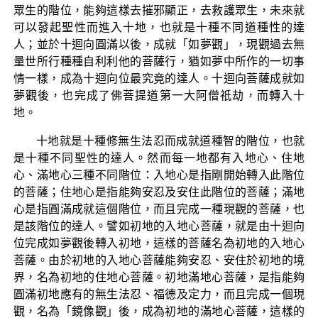
眾生的階位，能夠這樣去摧邪顯正，去救護眾生，未來就
可以發起聖性而進入十地，也就是十種不同道種性的達
人；並於十迴向圓滿以後，成就「如夢觀」，現觀過去無
量世所行種種自利利他的菩薩行，猶如夢中所作的一切事
情一樣，成為十迴向位最究竟的達人。十迴向菩薩成就如
夢觀後，也完成了佛菩提道第一大阿僧祇劫，而轉入十
地。
十地就是十種修無生法忍而成就道種智的階位，也就
是十種不同聖性的達人。然而每一地都有入地心、住地
心、滿地心三種不同階位：入地心是指剛開始轉入此階位
的菩薩；住地心是指能夠安忍及安住此階位的菩薩；滿地
心是指圓滿成就這個階位，而且完成一種現觀的菩薩，也
是該階位的達人。譬如初地的入地心菩薩，就是由十迴向
位完成如夢觀後轉入初地，這樣的菩薩名為初地的入地心
菩薩。由於初地的入地心菩薩能夠安忍、安住於初地的境
界，名為初地的住地心菩薩。初地滿地心菩薩，是指能夠
圓滿初地應有的無生法忍、福德及定力，而且完成一個現
觀，名為「鏡像觀」後，成為初地的滿地心菩薩，這樣的