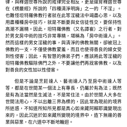
律，與釋迦世尊所說的戒律完全相反，更是違背釋迦世尊
在《楞嚴經》所說的「四種清淨明誨」之一的「不淫」。
也難怪坦特羅佛教行者就在此等淫穢法中竭盡心思，以及
用盡種種房中技巧，就是不斷要與女信徒性交，要保持性
高潮不漏精。因此，坦特羅佛教（又名譚崔）之行者，對
於男女房中術的技巧非常專精，堪稱為「房中術達人」。
然而這樣的男女淫穢的事，與清淨的佛教無關，卻被冠上
佛教的一支，不僅使佛教蒙羞，而且也使得善良的婦女受
到性侵害；因此，有智慧的佛弟子們，應該將此等淫穢的
坦特羅佛教驅除佛門之外，不要讓他們再戕害佛教，以及
對善良的女性加以性侵害。
但是不論是烹飪達人、藝術達人乃至房中術達人等
等，都是在世間某一個法上有專長，仍屬於有為法；既然
是有為法當然是生滅法，不是常住法。由於世間人大多在
世間法用心，不以出離三界為標的，因此常為現前的境界
所迷惑，不知道所知所見都是真心如來藏阿賴耶識變現出
來的，因此沉迷於如來藏所變現的境界中，造下無邊的善
業與惡業，在六道中不斷地輪迴。