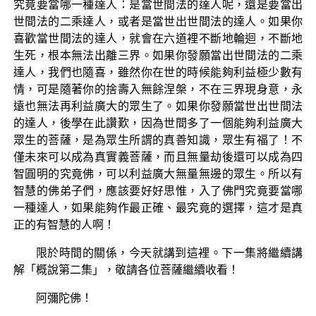
究竟要當哪一種達人：是當世間法的達人呢，還是要當出
世間法的二乘達人，或者是當世出世間法的達人。如果你
喜歡當世間法的達人，就會在六道裡不斷地輪迴，不斷地
生死，根本無法出離三界。如果你發願當出世間法的二乘
達人，我們也隨喜，雖然你在世的時候能夠利益極少數有
情，可是隨著你的捨壽入無餘涅槃，不在三界現身意，永
遠也無法再利益廣大的眾生了。如果你發願當世出世間法
的達人，後學在此讚歎，因為世間多了一個能夠利益廣大
眾生的菩薩，是為眾生所謂的真善知識，眾生有福了！不
僅未來可以成為真實義菩薩，而且無量劫後還可以成為四
智圓明的究竟佛，可以利益廣大無量無邊的眾生。所以有
智慧的佛弟子們，應該要好好思惟，入了佛門究竟要當哪
一種達人，如果能夠作最正確、最究竟的選擇，這才是真
正的有智慧的人啊！
限於時間的關係，今天就講到這裡。下一集將繼續講
解「概說第二集」，敬請各位菩薩繼續收看！
阿彌陀佛！