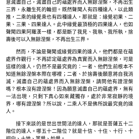
意滅盡自己，滅盡自己的蘊處界而入無餘涅槃，不再出生
三界，永離生死的輪迴。既然聲聞人有四種達人，以此類
推，二乘的緣覺乘也有四種達人，那就是：緣覺初果、二
果、三果、四果達人。此中緣覺最頂極的四果達人，也如
聲聞四果阿羅漢一樣，都是斷了我見、我執、我所執，捨
壽後可以入無餘涅槃，不再出生三界。
然而，不論是聲聞或緣覺四果的達人，他們都是在蘊
處界作觀行，不再認定蘊處界為真實而入無餘涅槃，可是
這樣的達人，仍然不是最究竟的：一者、他們生前根本不
知道無餘涅槃本際在哪裡；二者、於捨壽後願意將自我消
滅，滅盡自己的蘊處界而入無餘涅槃，請問他有證涅槃
嗎？根本沒有證涅槃！因為願意滅盡自己的蘊處界，無有
一法出現，只剩下真心如來藏獨存，處於非常寂靜的境
界，哪有證涅槃？所以說，二乘人不是佛所說最究竟的達
人。
接下來談的是世出世間法的達人，那就是菩薩五十二
階位的達人。哪五十二階位？就是十信、十住、十行、十
迴向、十地、等覺、妙覺。