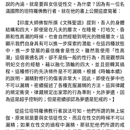
說的內涵，就是要與女信徒性交。為什麼？因為有一位名
滿國際的坦特羅佛教行者，就在他的書上公開這麼寫著：
【印度大師佛智所撰《文殊聖語》提到，吾人的身體
結構和四大，即使是在凡夫的層次，在睡覺、打哈欠、昏
厥和性高潮的時候，也會自然經驗到明光的微細層次。這
顯示我們自身具有可以進一步探索的潛能。在這四種狀態
中，進一步發展的最佳機會是性交。雖然我使用「性高
潮」這個普通名詞，卻不是指一般的性行為，而是觀想與
明妃交合的經驗，藉以融化頂輪的四大，並且迴轉其過
程。這種修行的先決條件是不可漏精。根據《時輪本續》
的說明，漏精對修行的傷害非常大。因此，即使在夢中也
不可以漏精。密續描述了各種克服漏精的方法。這與律藏
的規定衝突，律藏規定出家眾的行為準則，允許夢遺，因
為這是超乎控制的；但是密續卻認為夢遺是犯戒的。】
從這位坦特羅佛教行者說法可知，他們所謂的無上瑜
伽，原來就是要與女信徒性交，而且在性交的時候不可以
漏精；如果在性交的過程中漏精，那就犯他們所謂的戒