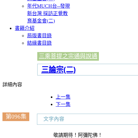
年代MUCH台--發現
新台灣 採訪正覺教
育基金會(二)
書籍介紹
局版書目錄
結緣書目錄
三乘菩提之宗通與說通
三論宗(二)
詳細內容
上一集
下一集
第096集
文字內容
敬請期待！阿彌陀佛！