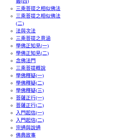
義(四)
三乘菩提之相似佛法
三乘菩提之相似佛法
(二)
法與次法
三乘菩提之意涵
學佛正知見(一)
學佛正知見(二)
念佛法門
三乘菩提概說
學佛釋疑(一)
學佛釋疑(二)
學佛釋疑(三)
菩薩正行(一)
菩薩正行(二)
入門起信(一)
入門起信(二)
宗通與說通
佛典故事