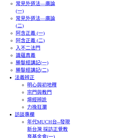
常見外道法—廣論
(一)
常見外道法—廣論
(二)
阿含正義 (一)
阿含正義 (二)
入不二法門
識蘊真義
勝鬘經講記(一)
勝鬘經講記(二)
法義辨正
明心與初地釋
宗門與教門
壇經辨訛
力挽狂瀾
訪談專欄
年代MUCH台--發現
新台灣 採訪正覺教
育基金會(一)