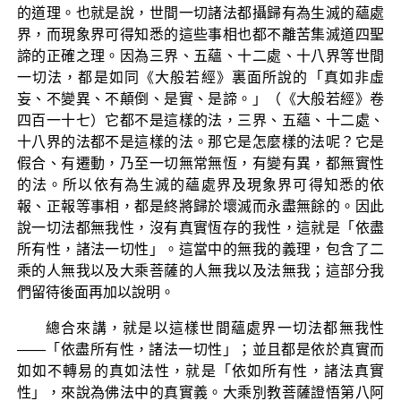
的道理。也就是說，世間一切諸法都攝歸有為生滅的蘊處
界，而現象界可得知悉的這些事相也都不離苦集滅道四聖
諦的正確之理。因為三界、五蘊、十二處、十八界等世間
一切法，都是如同《大般若經》裏面所說的「真如非虛
妄、不變異、不顛倒、是實、是諦。」（《大般若經》卷
四百一十七）它都不是這樣的法，三界、五蘊、十二處、
十八界的法都不是這樣的法。那它是怎麼樣的法呢？它是
假合、有遷動，乃至一切無常無恆，有變有異，都無實性
的法。所以依有為生滅的蘊處界及現象界可得知悉的依
報、正報等事相，都是終將歸於壞滅而永盡無餘的。因此
說一切法都無我性，沒有真實恆存的我性，這就是「依盡
所有性，諸法一切性」。這當中的無我的義理，包含了二
乘的人無我以及大乘菩薩的人無我以及法無我；這部分我
們留待後面再加以說明。
總合來講，就是以這樣世間蘊處界一切法都無我性
——「依盡所有性，諸法一切性」；並且都是依於真實而
如如不轉易的真如法性，就是「依如所有性，諸法真實
性」，來說為佛法中的真實義。大乘別教菩薩證悟第八阿