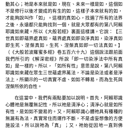
動其心；祂是本來就是如，現在、未來一樣是如，這個如
不是修行以後才變成的有生的如，這樣子本來就有的如，
才能夠說叫作「如」。這樣的真如心，找遍了所有的法界
之後，永遠都只能夠找到一個，就是大眾都有的第八阿賴
耶識如來藏。所以《大般若經》裏面這樣講，它說：【三
世真如即蘊界處真如，蘊界處真如即染淨真如，染淨真如
即生死、涅槃真如，生死、涅槃真如即一切法真如。】
（《大般若波羅蜜多經》卷五百六十九）這個說法跟前面
我們所引的《解深密經》所說「即一切染淨法中所有真
如」是一樣的。所以，「如所有性」意思是說，第八阿賴
耶識如來藏在眾生三世蘊處界萬法，不論是染法或者是淨
法上，所顯示的一切真實不虛、如如不轉易，而為生死與
涅槃所依的自性。
在這當中，我們有兩點要加以說明。首先，阿賴耶識
心體祂是無覆無記性，所以祂是清淨心；清淨心就是如所
有性，是如如不變易的。又，阿賴耶識心體祂具有種種的
無漏有為法，真實常住而運作不斷，不是虛妄想像的方便
施設法，所以說祂為「真」；又，祂始從因地一直到佛