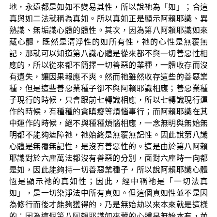
地，永遠都是如如不變易其性，所以說祂為「如」；合這
真與如二法就稱為真如。所以真如正是顯示阿賴耶識、異
熟識、無垢識心體的體性。其次，因為第八阿賴耶識如來
藏心體，既然是清淨性的如所有性，祂的心性是無覆無
記，那就可以知道第八識心體是從來都不與一切善惡性相
應的，所以從來都不簡擇一切善惡的業種，一體收存而沒
有遺失，讓因果報應不爽。然而祂雖然收存這些的善惡業
種，但是這些善惡業種子卻不與阿賴耶識相應；善惡業種
子現行的時候，只會跟前七轉識相應，所以七轉識現行運
作的時候，有種種的貪瞋癡等煩惱事行；而阿賴耶識在其
中運作的時候，絕不與種種煩惱相應，一念無明與無始無
明都不能夠遮障祂，祂始終是無覆無記性。因此說第八識
心體是無覆無記性，是沒有善惡性的。這是由於第八阿賴
耶識對於六塵萬法都沒有善惡的分別，面對六塵時一向都
是如，因此能夠持一切善惡業種子，所以說阿賴耶識心體
恆是顯示祂的真如性；因此，經中稱祂是「一切法真
如」，是一切染淨法中所有真如。但這個真如性並不是因
為修行而後才能夠獲得的，乃是無始劫以來本來就是這樣
的；因為這個第八阿賴耶識如來藏的心體是無始本有，並