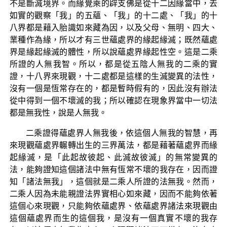
不是斷滅境界。而緣覺乘的辟支佛是從十二因緣當中，去
如實的觀察「我」的五蘊、「我」的十二處、「我」的十
八界都是藉入胎識如來藏為因，以及父母、無明、四大、
業種作為緣，所以才有三世蘊處界的緣起緣滅；既然蘊處
界是緣起緣滅的體性，所以說蘊處界緣起性空。這是二乘
所證的人無我智。所以，都是從五陰人無我的二乘的實
證，十八界來現觀，十二處都是這樣的生滅變異的法性，
沒有一個是恆常存在的，都是暫時假有的，因此沒有辦法
從中得到一個不壞滅的我；所以確認在現象界當中一切法
都是無我性，說是人無我。
二乘證得蘊處界人無我後，依這個人無我的智慧，再
來現觀蘊處界輾轉出生的三界萬法，都是藉著蘊處界而緣
起緣滅，是「此起故彼起、此滅故彼滅」的無常變異的
法，能夠證知這個諸法中無有恆常不壞的我存在，因而證
知「諸法無我」，這個就是二乘人所證的法無我。然而，
二乘人因為未能親證法界實相心如來藏，因而不能夠依著
這個心來現觀，只能夠依蘊處界、依蘊處界諸法來現觀由
這個蘊處界而生的這個我，是沒有一個真實不壞的我存