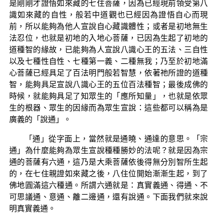
是剛剛才證悟如來藏的七住菩薩，因為已經現前領受第八
識如來藏的自性，般若中道觀也已經因為證悟自心而現
前，所以能夠為他人宣說自心藏識體性；或者是初地無生
法忍位，也就是初地的入地心菩薩，已因為生起了初地的
道種智的緣故，已能夠為人宣說八識心王的五法、三自性
以及七種性自性、七種第一義、二種無我；乃至於初地滿
心菩薩已經具足了百法明門般若智慧，依著祂所證的道種
智，能夠具足宣說八識心王的五位百法種智；最後成佛的
時候，就能夠具足了知眾生的「應所知量」，也就是依眾
生的根器、眾生的因緣而為眾生宣說：這些都可以稱為是
廣義的「說通」。
「通」從字面上，當然就是通曉、通達的意思。「宗
通」為什麼能夠為眾生宣說種種勝妙的法呢？就是因為宗
通的菩薩有六通，這乃是大乘菩薩依後得無分別智所生起
的，在七住親證如來藏之後，八住位開始漸漸生起，到了
佛地圓滿這六種通。所謂六通就是：真實義通、得通、不
可思議通、意通、離二邊通，還有說通。下面我們就來說
明真實義通。