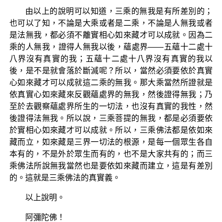
由以上的說明可以知道，三乘的無我是有所差別的；
也可以了知，不論是大乘或者是二乘，不論是人無我或者
是法無我，都必須不離實相心如來藏才可以成就。因為二
乘的人無我，證得人無我以後，蘊處界——五蘊十二處十
八界沒有真實的我；五蘊十二處十八界沒有真實的我以
後，是不是就會落於斷滅呢？所以，當然必須要依於真實
心如來藏才可以成就這二乘的無我。那大乘當然所證就是
依真實心如來藏來反觀蘊處界的無我，然後證得無我；乃
至於去觀察蘊處界所生的一切法，也沒有真實的我性，然
後證得法無我。所以說，三乘菩提的無我，都是必須要依
於實相心如來藏才可以成就。所以，三乘佛法都是依如來
藏而立，如來藏是三界一切法的根源，是每一個眾生各自
本有的，不是外於眾生而有的，也不是大家共有的；而三
乘佛法所說無我當然也是要依如來藏而建立，這是有差別
的。這就是三乘佛法的真實義。
以上說明。
阿彌陀佛！