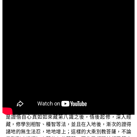
文字內容
各位菩薩：
阿彌陀佛！
我們繼續為大家解說正覺同修會 平實導師所著的《宗
通與說通》。在前幾集當中，余正偉老師以及孫正徳老師
已經為大家解說了本書的「第二章、宗通」部分，這一集
要開始進入「第三章、說通——從宗入教」。
大乘菩薩依於經典的研讀體究而證悟自心藏識第八識
如來藏，或者是依於親聞真善知識的開示，或閱讀真善知
識的著作，而證悟了自心藏識第八識如來藏，這就是大乘
菩薩的「宗通」。本章「說通」所說的「從宗入教」，乃
是證悟自心真如如來藏第八識之後，悟後起修，深入經
藏，修學別相智、種智等法，並且在入地後，漸次的證得
諸地的無生法忍，地地增上；這樣的大乘別教菩薩，不論