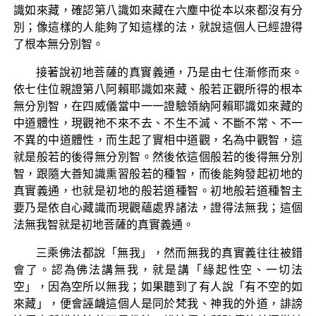
識如來藏，確認第八識如來藏在六塵中從本以來都沒有分
別；像這樣的人能夠了知這樣的法，就說這個人已經證得
了根本無分別智。
接著說初地菩薩的真實義通，乃是由七住漸修而來。
依七住位親證第八阿賴耶識如來藏、般若正觀所得的根本
無分別智，在四威儀當中一一證驗領納阿賴耶識如來藏的
中道體性，現觀祂不來不去、不生不滅、不斷不常、不一
不異的中道體性，而生起了實相中道觀，名為中觀智，這
就是般若的後得無分別智。然後依這個般若的後得無分別
智，跟隨大善知識熏習般若的種智，而後能夠發起初地的
真實義通，也就是初地的般若道種智。初地般若道種智主
要乃是依自心藏識而現觀蘊處界諸法，證得法無我；這個
法無我智就是初地菩薩的真實義通。
三乘佛法都說「無我」，然而無我的真實義往往被錯
會了。認為佛法講無我，就是講「緣起性空、一切法
空」，因為空所以無我；如果聽到了有人說「有不空的如
來藏」，便會誣衊這個人是同於梵我、神我的外道，誹謗