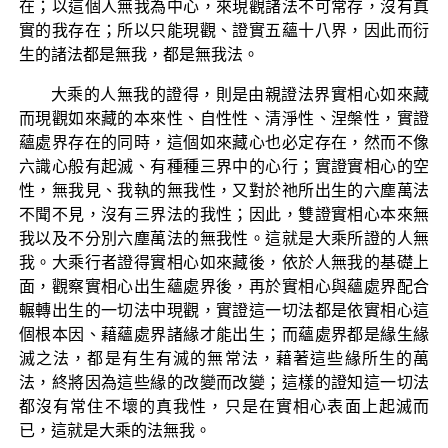
在；以這個人無我為中心，來現觀諸法不可常存，沒有真
實的我存在；所以只能現觀、證實五蘊十八界，因此而衍
生的諸法都是無我，都是無我法。
大乘的人無我的證得，則是由親證法界實相心如來藏
而現觀如來藏的本來性、自性性、清淨性、涅槃性，實證
蘊處界存在的同時，這個如來藏心也必定存在，然而不像
六識心般有起滅、有種種三界中的心行；實證實相心的空
性，無我見、我執的無我性，又對於祂所出生的六塵萬法
不聞不見，沒有三界法的我性；因此，雙證實相心本來無
我以及不分別六塵萬法的無我性。這就是大乘所證的人無
我。大乘行者證得實相心如來藏後，依於人無我的基礎上
面，觀察實相心出生蘊處界後，再於實相心與蘊處界配合
輾轉出生的一切法中現觀，實證這一切法都是依實相心這
個根本因、藉蘊處界諸緣才能出生；而蘊處界都是緣生緣
滅之法，都是有生有滅的無常法，藉著這些緣所生的萬
法，終將因為這些緣的改變而改變；這樣的證知這一切法
都沒有常住不壞的真我性，只是在實相心表面上起滅而
已，這就是大乘的法無我。