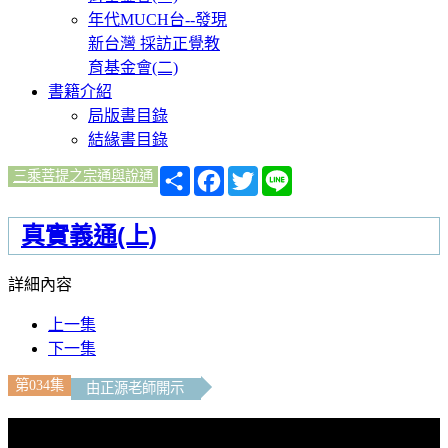
年代MUCH台--發現
新台灣 採訪正覺教
育基金會(二)
書籍介紹
局版書目錄
結緣書目錄
分
Facebook
Twitter
Line
三乘菩提之宗通與說通
享
真實義通(上)
詳細內容
上一集
下一集
第034集
由正源老師開示