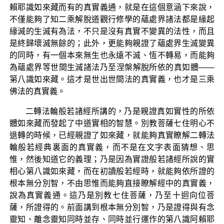
賴耶識如來藏而有的真實義通，就是在這個意涵下來說，
不僅能夠了知二乘解脫道觀行修學的蘊處界諸法都是緣起
緣滅的生滅有為法，不只是沒有真實不變異的法性，而且
是終歸壞滅無餘的；此外，更能夠親證了蘊處界生滅變異
的同時，有一個本來無生也永遠不滅、恆不轉易，而能夠
為蘊處界等世間生滅諸法乃至涅槃解脫所依的真如體——
第八識如來藏。這才是世出世間法的真實義，也才是三乘
佛法的真實義。
二轉法輪般若諸經所講的，乃是親證真如實性的所依
體如來藏而發起了中道實相的智慧。別教菩薩七住明心不
退轉的時候，已經親證了如來藏，就能夠真實瞭解二轉法
輪般若經典裏面的真實義，而不是在文字表面猜想、思
惟，然後知道它的義理；乃是因為實證般若諸經所說的實
相心第八識如來藏，而在初讀般若經時，就能夠依所證的
根本無分別智，不由思惟而能夠直接瞭解經中的真實義，
說為真實義通。這乃是別教七住菩薩，乃至十迴向位菩
薩，所證得的。前面講到根本無分別智，乃是證得與有念
靈知、離念靈知同時並存、同時並行運作的第八識阿賴耶