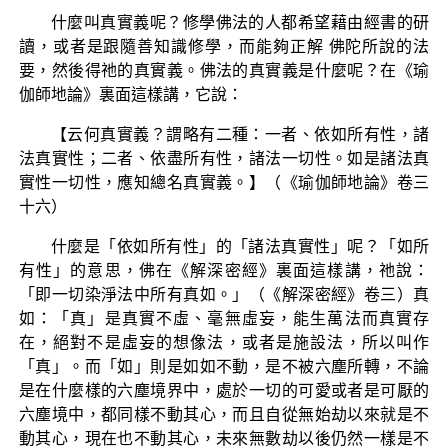
什麼叫真實義呢？修學佛法的人都希望藉由經書的研
讀，或者是跟隨善知識修學，而能夠正解 佛陀所說的法
要，然後得祂的真實義。佛法的真實義是什麼呢？在《瑜
伽師地論》裏面這樣講，它說：
【云何真實義？謂略有二種：一者、依如所有性，諸
法真實性；二者、依盡所有性，諸法一切性。如是諸法真
實性一切性，應知總名真實義。】（《瑜伽師地論》卷三
十六）
什麼是「依如所有性」的「諸法真實性」呢？「如所
有性」的意思，佛在《解深密經》裏面這樣講，祂說：
「即一切染淨法中所有真如。」（《解深密經》卷三）真
如：「真」是真實不虛、毫無虛妄，能生萬法而真實存
在，絕對不是虛妄的想像法，或者是施設法，所以叫作
「真」。而「如」則是如如不動，是不被六塵所轉，不論
是在什麼樣的六塵境界中，處於一切的可愛或者是可厭的
六塵境中，都同樣不動其心，而且自從無始劫以來就是不
動其心，現在也不動其心，未來無數劫以後仍然一樣是不