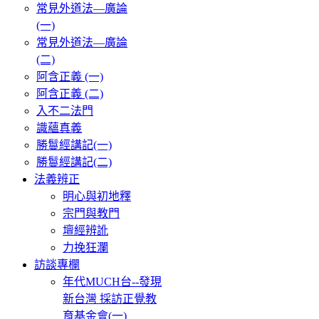
常見外道法—廣論
(一)
常見外道法—廣論
(二)
阿含正義 (一)
阿含正義 (二)
入不二法門
識蘊真義
勝鬘經講記(一)
勝鬘經講記(二)
法義辨正
明心與初地釋
宗門與教門
壇經辨訛
力挽狂瀾
訪談專欄
年代MUCH台--發現
新台灣 採訪正覺教
育基金會(一)