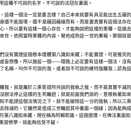
用這種不可說的名字，不可說的法冠在裏面。
，這樣一個法一定是要怎樣？自己本來就要有具足能出生五蘊
身還不能毀壞，還不是藉因藉緣而有，而是要真實有這個法存
心。所以要有這樣一個心存在，才能夠說把這樣的業種，從過
來世，依照當時業種的內容，幫他成熟這一世的果報。那個就
們沒有實證這個根本理體第八識如來藏；不能實證，可是推究
虛妄想像，所以施設一個——理路上必定要有這樣一個法，沒
了名稱，叫作不可說的我，或者說不可說的補特伽羅我；認為
羅我，就是屬於三乘菩提所共說的我執之我，而不是真實不滅
沒辦法停止這樣的生死輪迴；就是前面我們說的，意根執著如
知不能證這個法情況之下，就不能破除這一分的我執；所以三
去除滅的。它雖然是造成三世輪迴其中裏面一個緣；因為能夠
的第八識如來藏，現在稱為阿賴耶識。這個道理，在佛法裏面如
熏習修學，就能夠信受不疑。