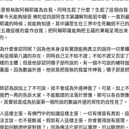
是意根執取阿賴耶識為自我，同時生起了什麼？生起了這個自我
果今天能夠接受 佛陀從四部阿含次第講解到般若中觀，一直到
耶識的時候；就能夠知道，其中讓眾生在三界中生死輪迴不已
受五趣這樣的當作自我；把阿賴耶識能夠把五蘊的果報呈現出來
的。
為什麼會認同呢？因為他本身沒有實證能夠真正的說持一切業
有這個第八識的存在，同時自己又不知不證；不知不證又否定
樣的主體；但是他卻認同犢子部所說的，有一個不可說的補特
裏面。因為數論外道，他就是把我執的我當作神我；犢子部是
師認為說加上了不可說，就不會成為外道神我了。可是，加上
我們一再的告訴大家，不能驗證的法落於想像，那可以各自想
，其實就是成為前面第一個所說的數論外道的冥性的自性見了。
人這樣主張，有佛門中的知識這樣主張：一切有情皆有真如，
法言說，也不是斷滅。假如有人這樣主張，你會覺得說有道理
我如何驗證他是對錯？」因為佛法它是可以實證、可以驗證的