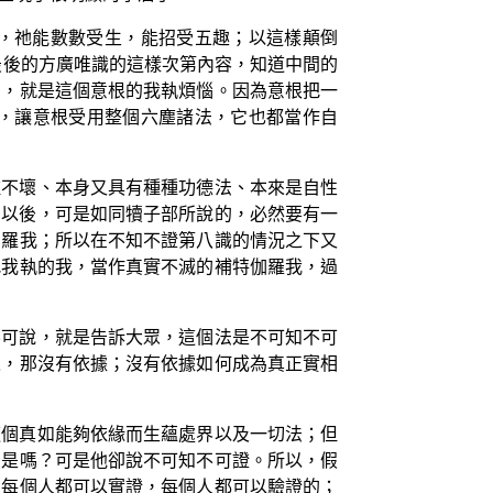
，祂能數數受生，能招受五趣；以這樣顛倒
最後的方廣唯識的這樣次第內容，知道中間的
的，就是這個意根的我執煩惱。因為意根把一
，讓意根受用整個六塵諸法，它也都當作自
種不壞、本身又具有種種功德法、本來是自性
了以後，可是如同犢子部所說的，必然要有一
伽羅我；所以在不知不證第八識的情況之下又
把我執的我，當作真實不滅的補特伽羅我，過
不可說，就是告訴大眾，這個法是不可知不可
像，那沒有依據；沒有依據如何成為真正實相
這個真如能夠依緣而生蘊處界以及一切法；但
，是嗎？可是他卻說不可知不可證。所以，假
，每個人都可以實證，每個人都可以驗證的；