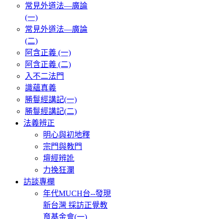
常見外道法—廣論
(一)
常見外道法—廣論
(二)
阿含正義 (一)
阿含正義 (二)
入不二法門
識蘊真義
勝鬘經講記(一)
勝鬘經講記(二)
法義辨正
明心與初地釋
宗門與教門
壇經辨訛
力挽狂瀾
訪談專欄
年代MUCH台--發現
新台灣 採訪正覺教
育基金會(一)