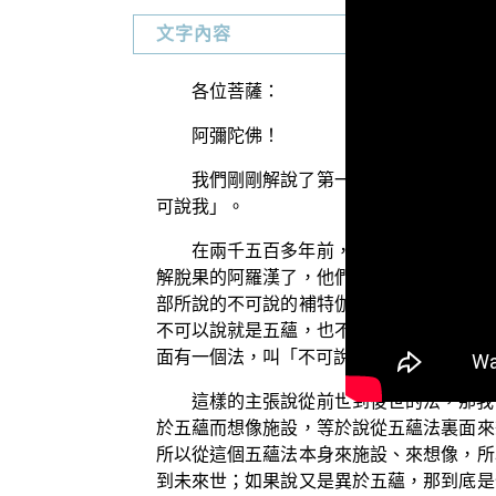
文字內容
各位菩薩：
阿彌陀佛！
我們剛剛解說了第一種自性見，就是數
可說我」。
在兩千五百多年前，佛示現大般涅槃以
解脫果的阿羅漢了，他們就在追求一個能貫
部所說的不可說的補特伽羅我，是什麼內容
不可以說就是五蘊，也不可以離於五蘊而說
面有一個法，叫「不可說法藏」；因為不知
這樣的主張說從前世到後世的法，那我
於五蘊而想像施設，等於說從五蘊法裏面來
所以從這個五蘊法本身來施設、來想像，所
到未來世；如果說又是異於五蘊，那到底是