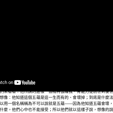
論外道的冥性的這種錯誤的見解。現在要為大家來繼續說明第
後，小乘僧團就出現了分裂，而有部派佛教的發展。其中有一
穿三世的法是什麼；他們也就在這個情況之下，建立了一種說
呢？他們主張，有一個真實不滅的補特伽羅我，能夠從前世到
有這樣一個補特伽羅我，所以就把它稱為不可說的補特伽羅我
道是什麼，沒辦法說是與五蘊是一，或者異於五蘊。
們來看看：他所說的這樣一個補特伽羅我，有能力從前世到後
想像：他知道這個五蘊是這一生而有的、會壞掉；到底是什麼
以用一個名稱稱為不可以說就是五蘊——因為他知道五蘊會壞
什麼，他們心中也不能接受；所以他們就以這樣子說，想像的