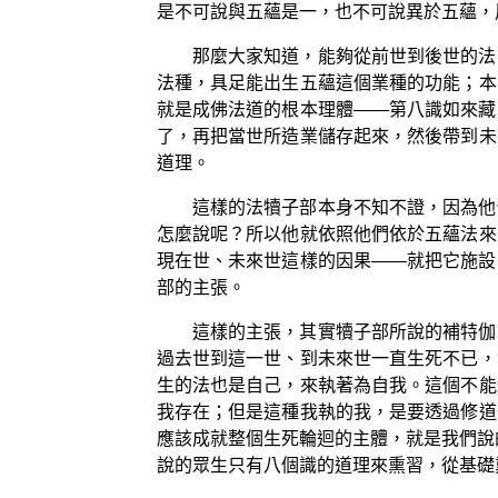
是不可說與五蘊是一，也不可說異於五蘊，
那麼大家知道，能夠從前世到後世的法
法種，具足能出生五蘊這個業種的功能；本
就是成佛法道的根本理體——第八識如來藏
了，再把當世所造業儲存起來，然後帶到未
道理。
這樣的法犢子部本身不知不證，因為他
怎麼說呢？所以他就依照他們依於五蘊法來
現在世、未來世這樣的因果——就把它施設
部的主張。
這樣的主張，其實犢子部所說的補特伽
過去世到這一世、到未來世一直生死不已，
生的法也是自己，來執著為自我。這個不能
我存在；但是這種我執的我，是要透過修道
應該成就整個生死輪迴的主體，就是我們說
說的眾生只有八個識的道理來熏習，從基礎