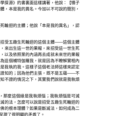
識學探源》的書裏面這樣講著，他說：【犢子
主體，本是我的異名。今加以不可說的簡別，
生死輪迴的主體；他說「本是我的異名」，認
夠招受五趣生死輪迴的這個主體——這個主體
涵，來出生這一世的果報，來招受這一世生死
報，以及依照業的內涵再去成就未來世的果報
因為這個補特伽羅我，就是因為不瞭解實相內
也是我執的我。這樣子這個老法師這樣來認定
能證知的；因為他們主張，既不是五蘊——不
不知不證的情況之下，其實我們說就是我執煩
，那麼這個緣是我執煩惱；我執煩惱是可滅
以滅的法，怎麼可以說是招受五趣生死輪迴的
成佛的根本理體？如果是斷滅法，如何成為二
呈現了很明顯的矛盾了。