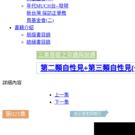
年代MUCH台--發現
新台灣 採訪正覺教
育基金會(二)
書籍介紹
局版書目錄
結緣書目錄
三乘菩提之宗通與說通
第二類自性見+第三類自性見(
詳細內容
上一集
下一集
第025集
由正德老師開示