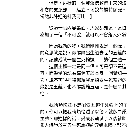
但是，這樣的一個部派佛教傳下來的法
和它的支派部……建立不可說的補特伽羅。
當然非外道的神我可比。】
從這一段內容裏面，大家都知道，這位
為加了一個「不可說」就可以不會落入外道
因為我執的我，我們剛剛說是一個緣；
的意思就是說，你能夠出生過去世的五蘊的
的，讓他成就一個生死輪迴——這個主體一
——這個主體一定是同一個。可是卻不是這
容，而顛倒的認為這個五蘊本身一個覺知—
它，說不可說補特伽羅我是招受生死輪迴的
能說是五蘊，也不能說離五蘊。是什麼？其
惱。
我執煩惱並不是招受五趣生死輪迴的
的，你可以把我執煩惱滅了以後，就像二乘
主體？那這樣的話，變成我執滅了以後就斷
乘人解脫於三界生死輪迴的涅槃本際？那不