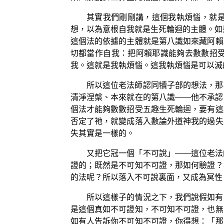
其實我們剛剛講，這個我執煩惱，就
想，以為意根自我就是生死輪迴的主體。如
這個法的依據的主體就是第八識如來藏阿賴
切都當作自我：把阿賴耶識能夠去數數招
我。這就是我執煩惱。這我執煩惱是可以滅
所以這位老法師認同犢子部的想法，那
清淨涅槃、本來就在的第八識——他不承認
個法才能夠數數招受五趣生死輪迴，要有這
否定了祂，就變成落入數論外道神我的過失
失其實是一樣的。
又把它冠一個「不可說」——這位老法
證的；既然是不可知不可證，那如何驗證？
的法呢？所以落入不可說裏面，又成為冥性
所以這樣子的情況之下，我們說假如有
是這個真如不可證知，不可知不可證，也無
如有人告訴你不可知不可證，你得想：「那