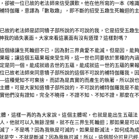
，卻被一位已故的老法師來信受讚歎。他在他所寫的一本《唯
補特伽羅，意譯為「數取趣」，即不斷的招受五趣生死輪迴的
已故的老法師是認同犢子部所說的不可說的我，它是招受五趣
神我的過失裏面。大家來看這裏面有沒有道理？這樣對嗎？
這個緣讓生死輪迴不已，因為對三界貪愛不能滅。但是因，能
果報；讓這個五蘊果報來受生時，這一世也同要依於業種的內
定是同一個。能成就過去世的五蘊，能成就這一世的五蘊的果
位已故老法師來同意犢子部所說的這個不可說的補特伽羅我。
—這種覺知不可棄捨，而認為是真實的而產生的執著，所以說
主體。可是大家知道犢子部所說的，不可說的補特伽羅我是不
實他們沒有證知，完全不曉得，不證不知、不知不證。那麼在
主體，這樣一再的為大家說。這個主體呢，也就是能出生五蘊法
人，他就可以入無餘涅槃，就不在三界生死輪迴；那如果是可
滅了，不是嗎？因為我執是可滅的。如果是斷滅法，如何成為
就是空、不就是斷滅？因為我執可滅！所以，這個部分可見已經