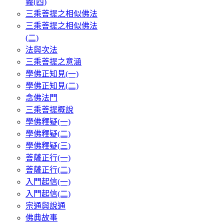
義(四)
三乘菩提之相似佛法
三乘菩提之相似佛法
(二)
法與次法
三乘菩提之意涵
學佛正知見(一)
學佛正知見(二)
念佛法門
三乘菩提概說
學佛釋疑(一)
學佛釋疑(二)
學佛釋疑(三)
菩薩正行(一)
菩薩正行(二)
入門起信(一)
入門起信(二)
宗通與說通
佛典故事