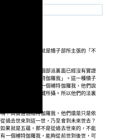
二種自性見的內容，就是犢子部所主張的「不
個部就叫犢子部，這個部派裏面已經沒有實證
法叫作「不可說的補特伽羅我」。這一種犢子
後世；那麼稱為這樣一個補特伽羅我，他們說
，而稱為不可說的法藏所攝。所以他們的法裏
世嗎？其實這個補特伽羅我，他們還是只是依
法從過去世來到這一世，乃至會到未來世去？
，如果就是五蘊，那不是從過去世來的，不能
說有一個補特伽羅我，能夠從前世到後世，可