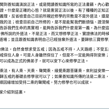
聞到善知識演說正法，或是閱讀善知識所寫的正法書籍，內心
證。什麼是正確的心態？就是熏習正法以後，有了種種的正知
義理，反省檢查自己目前所親近修學的宗教是不是外道法，還
我的法；檢查目前自己所修的，是不是能幫我們斷煩惱、證涅
告訴我們生命的真實相，能夠告訴我們什麼是第一義，為什麼
 佛所說的外道法，不是正法，而又想修學正法、實證佛法的時
道場；並且跟善知識表明自己已經捨棄外道法，要歸依三寶修學
的佛法，自然會想求受五戒；因為五戒不持，人天路絕；不受五
戒保住人身。可是人身雖然保住了，但是不一定能夠得到安樂
可以成為正式的佛弟子，就可以安下心來修學正法。
乘法，有人乘、天乘、聲聞乘、緣覺乘跟菩薩乘，來利益安樂
歸五戒的基礎去修學就可以了；如果善知識所傳的法是二乘法
順因緣增加受持二乘的聲聞戒，努力修學也可以成就。
家介紹到這裏。