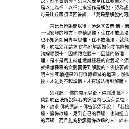
說：他不會初禪。須深又要求比丘教他如何
是以定為禪，以禪定來當作是解脫，認為證
可是比丘跟須深回答說：「我是慧解脫的阿
當比丘們離開以後，須深就去問 佛。
一個安靜的地方，專精思惟，住在不放逸法
也不知道如何專精思惟，住不放逸法，就能
的。於是須深請求 佛為他解說如何才能夠
講解順觀十二因緣跟逆觀十二因緣的道理。
理，是不是馬上就能遠離種種的貪愛呢？須
就遠離種種的貪愛而得到解脫的。佛接著說
明白生死輪迴是如何流轉還滅的道理；然
後，才能夠不起煩惱，才有辦法得到解脫。
須深聽了 佛的開示以後，得到法眼淨
夠對於正法所說無我的道理內心沒有畏懼，
悔，請求 佛的原諒。佛告訴須深說：「我
過、懺悔改過，見到自己的罪過，也知道自
的罪過，而且能夠發露懺悔改過的人，於未