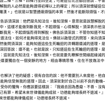
證二禪、三禪、四禪乃至四空定；可是這位比丘都回答說：不
解脫的人必然是能夠證得初禪以上的禪定；所以須深就懷疑這
羅漢。」也就是以智慧通達煩惱的本質，然後才能斷除煩惱，才
佛告訴須深說：他們是先知法住，後知涅槃。意思就是說慧解脫
中，這樣才能做到斷我見，不起煩惱，心得解脫。須深表示他
斷我見、不起煩惱而得到解脫。佛告訴須深說：不管你知道不
知道法住，如何才能夠得見法住。佛就以啟發式的問答，來向須
然後問須深說：能夠知道這些生死輪迴的流轉跟還滅的道理，
深回答說：還不能。也就是說，只知道這些生死輪迴的道理，
：這就是先知法住，後知涅槃。也就是要先瞭解世間緣起緣滅
後還要獨自在一個安靜的地方，經由專精思惟，住在不放逸法中
，也解決了他的疑惑；很有自信的說：他不需要別人來度他，他
能夠信受無我的道理。因此，須深就對於自己以前不良的動機—
接受你的懺悔，你應該要這樣說：『我過去因為愚癡、不善、沒
己有罪，希望未來世律儀能夠成就，功德能夠增長終不退減。
來世都能夠律儀成就，功德增長終不退減。