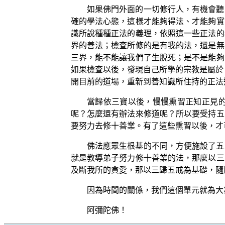
如果佛門外面的一切修行人，有機會聽
確的學法心態，這樣才能夠得法、才能夠實
識所說種種正法的義理，依照這一些正法的
界的善法；檢查所修的是有我的法，還是無
三界，能不能讓我們了生脫死；是不是能夠
如果檢查以後，發現自己所學的宗教是屬於
開目前的道場，重新到善知識所住持的正法
當歸依三寶以後，慢慢熏習正知正見
呢？怎麼還有辦法來修道呢？所以要受持五
要努力去修十善業。有了這些熏習以後，才
佛法應眾生根基的不同，方便施設了五
就是教導弟子努力修十善業的法，那麼以三
及斷我所的貪愛，那以三歸五戒為基礎，隨
因為時間的關係，我們這個單元就為大
阿彌陀佛！