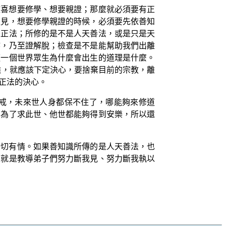
歡喜想要修學、想要親證；那麼就必須要有正
正見，想要修學親證的時候，必須要先依善知
是正法；所修的是不是人天善法，或是只是天
槃，乃至證解脫；檢查是不是能幫助我們出離
這一個世界眾生為什麼會出生的道理是什麼。
候，就應該下定決心，要捨棄目前的宗教，離
正法的決心。
戒，未來世人身都保不住了，哪能夠來修道
；為了求此世、他世都能夠得到安樂，所以還
一切有情。如果善知識所傳的是人天善法，也
，就是教導弟子們努力斷我見、努力斷我執以