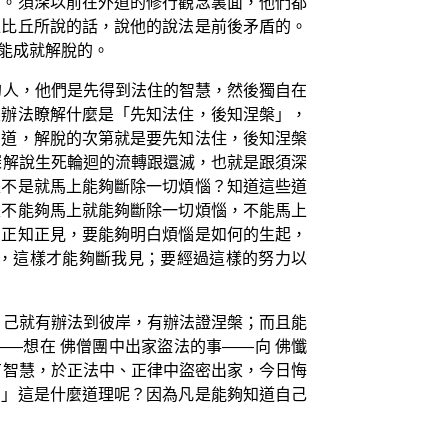
會。須深以前在外道的修行觀念裏面，他們都
位比丘所說的話，說他的說法是前後矛盾的。
能成就解脫的。
的人，他們是先得到法住的智慧，然後獨自在
沒辦法瞭解什麼是「先知法住，後知涅槃」，
知道，解脫的次第就是要先知法住，後知涅槃
深解說生死輪迴的流轉跟還滅，也就是跟須深
是不是就馬上能夠斷除一切煩惱？知道這些道
是不能夠馬上就能夠斷除一切煩惱，不能馬上
的正知正見，要能夠明白煩惱是如何的生起，
，這樣才能夠斷我見；要經過這樣的努力以
自己就有辦法到彼岸，有辦法證涅槃；而且能
—想在 佛僧團中出家盜法的事——向 佛懺
有智慧，於正法中、正律中盜密出家，今日悔
』」這是什麼道理呢？因為凡是能夠知道自己