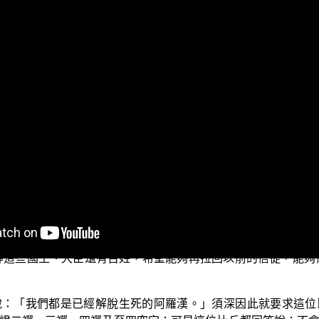
免重罪」。
來跟隨善知識修學了義正法。那現在接著說，佛弟子也不要為
於盜法。如果有師長想要證得了義正法，應該要請師長親自面
乘菩提中，盜法的人他的罪已經很嚴重了，何況是大乘別教如
載的「須深盜法」的典故，來為大家說明。
遍受到了國王大臣還有一般人民的歡迎和信受。當時王舍城原來
會討論，決定推派聰明伶俐的年輕人須深，到 佛的僧團中出家
導這些國王、大臣還有百姓，希望能夠再拉回以前的信徒，能夠
說：「我們都是已經解脫生死的阿羅漢。」須深因此就要求這位