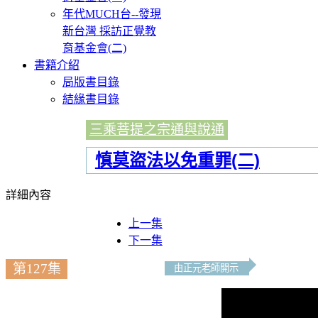
年代MUCH台--發現
新台灣 採訪正覺教
育基金會(二)
書籍介紹
局版書目錄
結緣書目錄
三乘菩提之宗通與說通
慎莫盜法以免重罪(二)
詳細內容
上一集
下一集
第127集
由正元老師開示