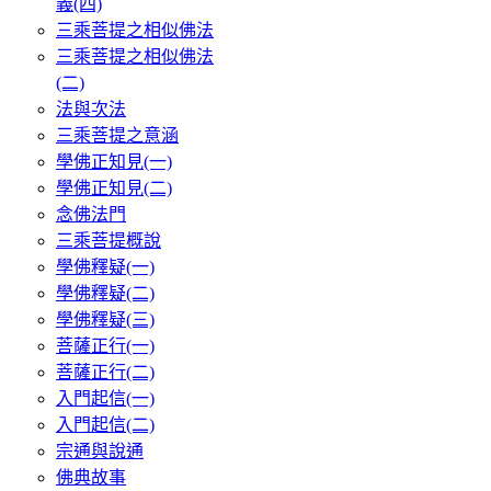
義(四)
三乘菩提之相似佛法
三乘菩提之相似佛法
(二)
法與次法
三乘菩提之意涵
學佛正知見(一)
學佛正知見(二)
念佛法門
三乘菩提概說
學佛釋疑(一)
學佛釋疑(二)
學佛釋疑(三)
菩薩正行(一)
菩薩正行(二)
入門起信(一)
入門起信(二)
宗通與說通
佛典故事