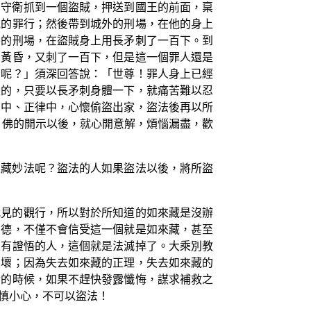
有守衛抓到一個盜賊，押送到國王的前面，稟
他的罪行；然後帶到城外的刑場，在他的身上
外的刑場，在盜賊身上用長矛刺了一百下。到
了黃昏，又刺了一百下，但是這一個罪人還是
方呢？」須深回答說：「世尊！罪人身上已經
是的，只要以長矛刺身體一下，就痛苦難以忍
法中、正律中，心懷偷盜出家，盜法後再以所
 佛的開示以後，就心開意解，煩惱漏盡，歡
來藏妙法呢？盜法的人如果盜法以後，將所盜
我見的觀行，所以對於所知道的如來藏是沒辦
身德，不僅不會信受這一個就是如來藏，甚至
沒有證悟的人，這個就是法滅掉了。大乘別教
破壞；因為失去如來藏的正理，失去如來藏的
世的時候，如果不趕快發露懺悔，謀求補救之
慎小心，不可以盜法！