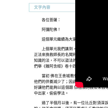
文字內容
各位菩薩：
阿彌陀佛！
這個單元繼續為大家介紹「慎莫盜法以
上個單元我們講到，不要以盜法的心態
正法來挽救師長的名聞利養，這樣也都是屬
知識的法，不可以盜法的心態來修學。在二
們舉《雜阿含經》卷十四、第三四七經所記
當初 佛在王舍城教化眾生的時候，普
他們的供養減少了；因此外道們，他們就開
好讓他們能夠以這個跟 佛相似的教法來教
中出家，偷偷學法。
過了半個月以後，有一位比丘對須深