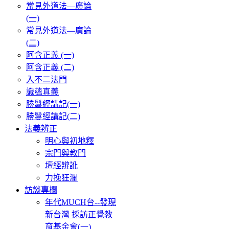
常見外道法—廣論
(一)
常見外道法—廣論
(二)
阿含正義 (一)
阿含正義 (二)
入不二法門
識蘊真義
勝鬘經講記(一)
勝鬘經講記(二)
法義辨正
明心與初地釋
宗門與教門
壇經辨訛
力挽狂瀾
訪談專欄
年代MUCH台--發現
新台灣 採訪正覺教
育基金會(一)