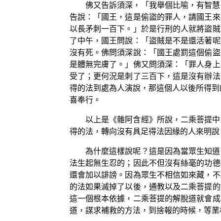
佛又告訴須深，「我舉個比喻，有智慧
告說：「國王，這是偷盜的罪人，請國王來
以長矛刺一百下。」於是行刑的人就將盜賊
了中午，國王問說：「盜賊是不是還活著呢
沒有死。佛問須深說：「國王處罰這個偷盜
是體無完膚了。」佛又問須深：「罪人身上
受了；更何況是刺了三百下，這是沒有辦法
得的法到處為人演說，那這個人以後所得到
喜奉行。
以上是《雜阿含經》所說，二乘菩提中
得的法，轉向沒有具足得法因緣的人來明說
為什麼這樣說呢？這是因為當眾生知道
法生起無生忍的；因此不但沒有絲毫的功德
還會加以誹謗。因為眾生不相信如來藏，不
的法如果滅掉了以後，通教以及二乘菩提的
這一個根本依據，二乘菩提的解脫道就會成
道，謀求補救的方法，到捨報的時候，等業