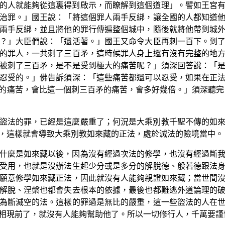
的人就能夠從這裏得到啟示，而瞭解到這個道理」。譬如王宮
治罪。」國王說：「將這個罪人兩手反綁，讓全國的人都知道
兩手反綁，並且將他的罪行傳遍整個城中，隨後就將他帶到城
？」大臣們說：「還活著。」國王又命令大臣再刺一百下。到
的罪人，一共刺了三百矛，這時候罪人身上還有沒有完整的地
被刺了三百矛，是不是受到極大的痛苦呢？」須深回答說：「
忍受的。」佛告訴須深：「這些痛苦都還可以忍受，如果在正
的痛苦，會比這一個刺三百矛的痛苦，會多好幾倍。」須深聽完
盜法的罪，已經是這麼嚴重了；何況是大乘別教千聖不傳的如
，這樣就會導致大乘別教如來藏的正法，處於滅法的險境當中。
什麼是如來藏以後，因為沒有經過次法的修學，也沒有經過斷
受用，也就是沒辦法生起少分或是多分的解脫德、般若德跟法
願意修學如來藏正法，因此就沒有人能夠親證如來藏；當世間
解脫、涅槃也都會失去根本的依據，最後也都難逃外道論理的
為斷滅空的法。這樣的罪過是無比的嚴重，這一些盜法的人在
相現前了，就沒有人能夠幫助他了。所以一切修行人，千萬要謹