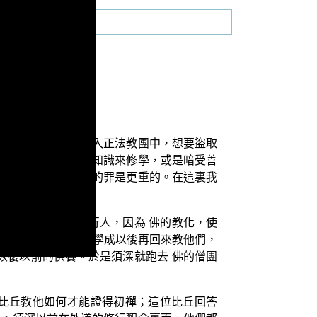
了師長的緣故，來進入正法教團中，想要盜取
見善知識，親自跟善知識來修學，或是暗受善
來藏密意的盜法，他的罪是更重的。在這裏我
就有一些外道的修行人，因為 佛的教化，使
，偷偷來學法；希望學成以後再回來教他們，
恢復以前的供養。於是須深就跑去 佛的僧團
比丘教他如何才能證得初禪；這位比丘回答