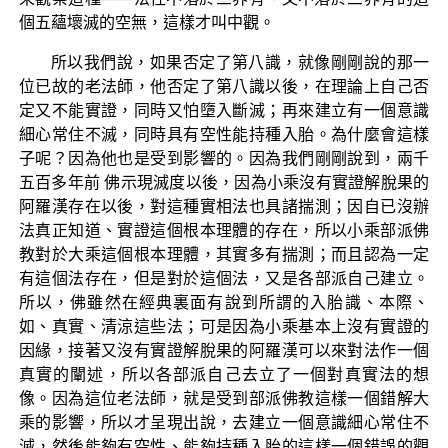
個五蘊壞滅的空無，這樣才叫中觀。
所以我們說，如果否定了第八識，就像剛剛說的那一
位已故的老法師，他否定了第八識以後，在理論上自己否
定又不能實證，同時又怕墮入斷滅；再來建立有一個意識
細心常住不滅，同時具有空性能持種入胎。為什麼會這樣
子呢？因為他也是受到影響的。因為我們剛剛說到，兩千
五百多年前 佛示現滅度以後，因為小乘沒有實證解脫果的
阿羅漢存在以後，對這種實相法也具諸揣測；因自已沒辦
法真正知道、實證這個根本理體的存在，所以小乘部派佛
教對於大乘這個根本理體，其實多有揣測；而且認為一定
有這個法存在，但是對於這個法，又是各部派自己建立。
所以，佛雖然在經典裏面有說到所謂的入胎識、本際、
如、真實、清涼這些法；可是因為小乘基本上沒有實證的
因緣，接著又沒有實證解脫果的阿羅漢可以來對法作一個
真實的闡述，所以各部派自己去立了一個對真實法的想
像。因為這位老法師，就是受到部派佛教這樣一個錯解大
乘的影響，所以才呈現出說，去建立一個意識細心常住不
滅，然後能夠有空性、能夠持種入胎的這樣一個錯誤的觀