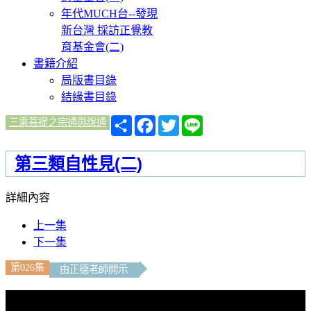
年代MUCH台--發現
新台灣 採訪正覺教
育基金會(二)
書籍介紹
局版書目錄
結緣書目錄
分
Facebook
Twitter
Line
三乘菩提之宗通與說通
享
第三類自性見(二)
詳細內容
上一集
下一集
第026集
由正德老師開示