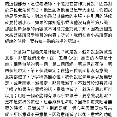
的這個部分，這位老法師，不能把它當作究竟說！因為對
於這位老法師而言，他是認為他自己是學大乘法；假如說
他是學大乘法，對於小乘部派佛教的主張，在引用的時候
就要特別小心。如果說你知道小乘法他沒有實證第八識，
那麼對於意根的內容就不可能完全究竟了知，因為這個是
大乘菩薩所修學種智的內容；所以，我們在看小乘所寫的
經論的時候，要有這一點的前提的認知。
那麼第二個過失是什麼呢？就是說，假如說意識就是
意根，那麼我們來看，在「五無心位」裏面的內容是什
麼？眠熟無夢的第一個，第二個悶絕，第三個正死位，第
四個無想定，第五個滅盡定；在這五位裏面都沒有意識，
意識都滅了，所以稱為無心位。我們說眠熟無夢以及無想
定，或者悶絕、滅盡定，那意識滅了，不就等於沒有意根
了嗎？如果沒有意根的話，意識也滅了，就沒有思心所可
以用；用哪一個心能夠有思心所來思著，要意識現起呢？
是不是這樣的道理，也要能夠思考呢？因為你每天睡著無
夢的時候，意識滅了，到底是哪一個心有思而要你醒來
呢？所以意識不是意根。因為意識滅了以後，意根的功能