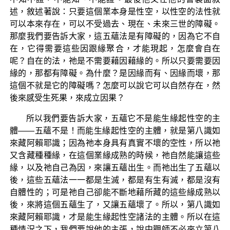
述，敘述著說：只要這個業本身是性空，以性空的法性就
可以本來存在，可以不受過去、現在、未來三世的障礙。
那麼我們要告訴大家，這五蘊法是有障礙的，因為它不自
在，它得需要這些因跟緣聚合，才能現起，怎麼會自在
呢？自在的法，祂是不需要藉因藉緣的。所以只要需要因
緣的，那都有障礙。為什麼？是因緣而有、因緣而壞，那
這個不就是它的障礙嗎？怎麼可以說它可以自然存在，然
後來感受生死果，來成立因果？
所以我們要告訴大家，五蘊它不是能生緣起性空的主
體——五蘊不是！而能生緣起性空的主體，就是第八識如
來藏阿賴耶識；因為祂本身具有真實不壞的空性，所以祂
又含藏種種緣，在這個業緣成熟的時候，祂自然能讓這些
緣，以及祂自己為因，來讓五蘊出生。而祂出生了五蘊以
後，這些五蘊法一一都是生滅，都是有生有滅，都是沒有
自體性的；可是祂自己卻能不斷地藉所藏的這些緣成熟以
後，來將這個五蘊生了，又讓五蘊壞了。所以，第八識如
來藏阿賴耶識，才是能生緣起性空諸法的主體。所以在這
種情況之下，我們要說他的主張，說中觀師不必來立第八