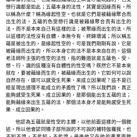
想行識都是如此；五蘊本身的法性，其實是因緣而有，所
以稱為什麼？稱為緣起性空。也就是它們是被藉緣聚合而
出生的法，五蘊的色受想行識是被藉緣聚合而有出生的
法，而不是本來自己有這樣的法；被聚緣而出生的法，所
以這樣的法性沒有自體、本無今有、終歸壞滅；所以稱五
蘊是被出生的，是緣起性空的。可是我們剛剛有說，它是
被藉緣而出生的，所以本身它的法不是本來自在的。這個
老法師所主張的性空的法性，指的難道就是五蘊色、受、
想、行、識的這種沒有自體性的性空嗎？既然它不是本來
就在，要被藉緣而生的，被藉緣而出生的，它如何可以說
自然存在，還可以感受生死果，來成立因果呢？這不是已
經呈現出道理不能成立的矛盾性了嗎？所以我們說，真正
能夠感受生死果、成立因果的，是那個能出生五蘊的法；
能夠藉緣來出生五蘊的法，那個法本身才是能夠感受生死
果、成立因果的。
他認為五蘊就是性空的主體，以他前面這樣的一個敘
述，所以他會認同犢子部所說的不可說的補特伽羅我，也
不知不證，不能知、不能證。最後他又在他的書裏面敘