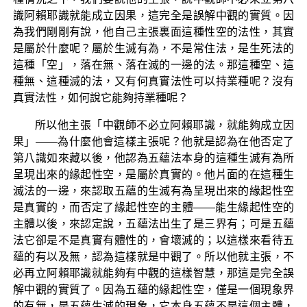
識阿賴耶識就能成立因果，這完全是誤解中觀的實質。因
為我們剛剛有說，他自己主張裏面這種性空的法性，其實
是屬於什麼呢？屬於生滅有為，不是常住法，是生死法的
這種「空」，落在無、落在滅的一邊的法。那這種空、這
種無、這種滅的法，又有何真實法性可以持業種呢？沒有
真實法性，如何說它能夠持業種呢？
所以他主張「中觀師不必立阿賴耶識，就能夠成立因
果」——為什麼他會這樣主張呢？他就是認為在他否定了
第八識如來藏以後，他認為五蘊法本身的這種生滅有為所
呈現出來的緣起性空，是屬於真實的。他片面的在這種生
滅法的一邊，來認取五蘊的生滅有為呈現出來的緣起性空
是真實的，而否定了緣起性空的主體——能生緣起性空的
主體以後，來認定說，五蘊法出生了是三界有；可是五蘊
法它卻是不是真實有體性的，會壞滅的；以這樣來看待五
蘊的有以及無，認為這樣就是中觀了。所以他就主張，不
必再立阿賴耶識就能夠有中觀的這樣智慧，那這是完全誤
解中觀的實質了。因為五蘊的緣起性空，僅是一個現象界
的有無，是五蘊生滅的現象，它本身五蘊不是這個主體，