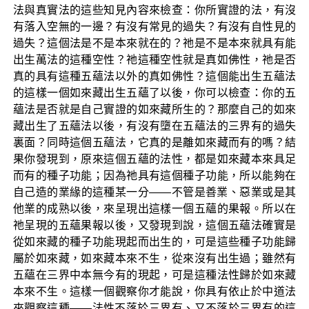
法與真實法的這些知見內容來檢查：你所實證的法，有沒
有落入空無的一邊？有沒有常見的過失？有沒有自性見的
過失？這個法是不是本來就在的？祂是不是本來就具有能
出生萬法的這種空性？祂這種空性就是真如佛性，祂是否
真的具有這種五蘊法以外的真如佛性？這個能出生五蘊法
的這樣一個如來藏出生五蘊了以後，你可以檢查：你的五
蘊法是否就是自己實證的如來藏所生的？那麼自己的如來
藏出生了五蘊法以後，有沒有墮在五蘊法的三界有的過失
裏面？同時這個五蘊法，它真的是離如來藏而有的嗎？結
果你發現到，原來這個五蘊的法性，都是如來藏本來具足
而有的種子功能；因為祂具有這個種子功能，所以能夠在
自己造的業緣的這種某一分——不管是善業、惡業或是其
他業的成熟以後，來呈現出這樣一個五蘊的果報。所以在
祂呈現的五蘊果報以後，又發現到說，這個五蘊法確實是
從如來藏的種子功能現起而出生的，可是這些種子功能歸
屬於如來藏，如來藏本來不生，從來沒有出生過；雖然有
五蘊在三界中本無今有的現起，可是這種法性歸於如來藏
本來不生。這樣一個觀察你才能說，你具有依止於中道法
來觀察這種——法性不落於三界有、又不落於三界有的這