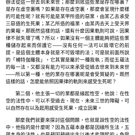
辦法從這一世去到未來世；那麼到底這些業是存在哪裏？
是存在虛空裏嗎？如果是存在虛空裏，那麼會呈現什麼樣
的可能性呢？就有可能是某甲所造的惡業，由某乙去承受
三惡道的生死果；某乙所造的福業，由某丙去天上受天界
的果報。那既然這樣的話，還有什麼因果軌則可說，因果
律不就失壞了嗎？所以，如果沒有一個主體能夠把這些業
種儲存起來而保護它——沒有任何一法可以毀壞它的前
提，是這個主體本身就是不可毀壞的法；可是就前面所說
的「補特伽羅我」，它其實是屬於一種我執；而從五蘊法
的每一法，又都沒有能力可以來承受從過去世來到未來世
——所以第一種，他的業存在哪裏呢是會受質疑的。既然
這樣的話，怎麼能依照因果律的軌則來感受生死呢？
第二個，他主張一切的業都是緣起性空，他說：在性
空的法性中，可以不受過去、現在、未來三世的障礙，可
以自然存在以及起用感受生死果，成立因果。
那麼我們就要來探討這個問題，也就是說性空的法性
中，他指的是什麼呢？因為五蘊本身都是因緣所生法，五
蘊本身的法性，也是藉因藉緣出生以後才能現起的，色受