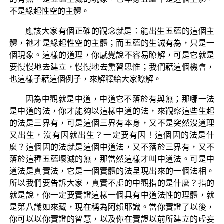
不是緣起性空的主體。
應該大家有個正確的觀念就是：能出生五蘊的這個主
體，祂才是緣起性空的主體；而五蘊的生滅有為，只是一
個現象。這樣的道理，你感覺說不容易瞭解，可是它就是
要慢慢地去建立，慢慢地去熏習思惟；我們藉這個機會，
也這樣子藉這個例子，來解釋給大家瞭解。
因為中觀就是中道，中道它不落於有與無；那哪一法
是中道的法，你才能夠以這樣中道的法，來觀察這些生起
的法是三界有，可是這個三界有本身，又不是突然沒道理
又出生，沒有因就出生？一定要有因！這個因的法是什
麼？這個因的法就是這個中道法，又不落於三界有，又不
落於這種五蘊壞滅的無，那當然這樣才叫中道法。可是中
道法是真實法，它是一個實體的法呈現出來的一個法相。
所以我們要告訴大家，真實不虛的中觀指的是什麼？指的
就是說，你一定要實證這樣一個具有中道法性的理體，就
是第八識如來藏，現在稱為阿賴耶識。當你實證了以後，
你可以以你實證的智慧，以及你在實證以前所建立的虛妄