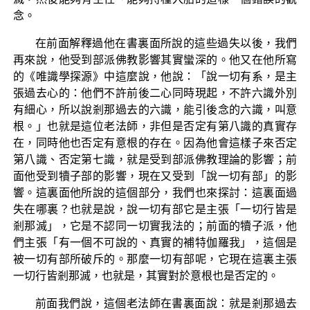
念。
在前面解釋過他在書裏面所說的這些過失以後，我們
再來說，他受到部派佛教影響其實蠻深的。他又在他所寫
的《唯識學探源》中這麼說，他說：「說一切有系，是主
張過去心的：他們不許前後二心同時現起，不許六識外別
有細心，所以說剎那過去的六識，能引後念的六識，叫意
根。」也就是這位老法師，非但是否定有第八識的真實存
在，同時他也否定有意根的存在。因為他會這樣子來否定
第八識、否定第七識，就是受到部派佛教理論的影響；前
面他受到犢子部的影響，現在又受到「說一切有部」的影
響。這裏面他所說的這個部分，我們也來探討：這裏面過
失在哪裏？也就是說，說一切有部它是主張「一切行皆是
剎那滅」，它是不認同一切實我法的；前面的犢子派，他
們主張「有一個不可說的、真實的補特伽羅我」，這個是
被一切有部所破斥的。那麼一切有部呢，它現在這裏主張
一切行皆剎那滅，也就是，其實對於意根也是否定的。
前面我們說，這個老法師在書裏面說：就是剎那過去