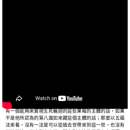
文字內容
各位菩薩：
阿彌陀佛！
我們再繼續來說，剛剛已經唸過了這位已故老法師他
在他的《如來藏之研究》裏面所說的，這一段內容到底有
沒有道理呢？我們來以下幾點來探討。
第一個我們要探討的是，他說的業到底存在哪裏呢？
因為我們剛剛已經知道這位老法師的主張，不認為有一個
真實心第八識如來藏的存在；他又認同犢子部所說的不可
說的補特伽羅我，又是不可知不可證。他剛剛說的這些業
滅過去，到底這個業又有作用，又存在哪裏呢？假如說沒
有一個能夠來實現生死輪迴的這些果報的主體的話，如果
不是他所認為的第八識如來藏這個主體的話；那麼以五蘊
法來看，沒有一法是可以從過去世帶來到這一世，也沒有