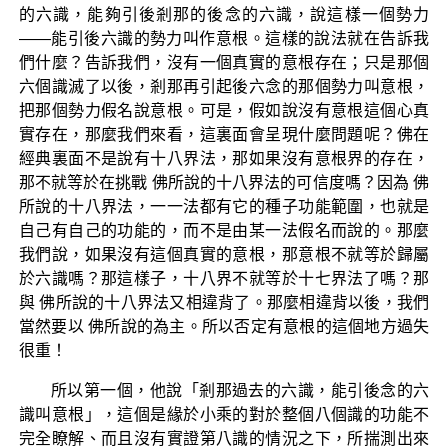
的六識，能夠引後剎那的後念的六識，說這樣一個勢力
——能引後六識的勢力叫作意根。這樣的說法就在告訴我
們什麼？告訴我們，沒有一個真實的意根存在；只是那個
六個識滅了以後，剎那再引起後六念的那個勢力叫意根，
把那個勢力假名說意根。可是，假如說沒有意根這個心真
實存在，那麼我們來看，這裏面會呈現什麼問題呢？佛在
經典裏面不是說有十八界法，那如果沒有意根界的存在，
那不就等於在挑戰 佛所說的十八界法的可信度嗎？因為 佛
所說的十八界法，一一法都有它的種子功能範圍，也就是
自己有自己的功能的，而不是由某一法假名而說的。那麼
我們說，如果沒有這個真實的意根，那意根不就等於歸屬
於六識嗎？那這樣子，十八界不就等於十七界法了嗎？那
與 佛所說的十八界法又相違背了。那麼相違背以後，我們
當然要以 佛所說的為主。所以否定有意根的這個地方過失
很重！
所以第一個，他說「剎那過去的六識，能引後念的六
識叫意根」，這個是緣於小乘的對於整個八個識的功能不
完全瞭解、而且沒有實證第八識的情況之下，所揣測出來