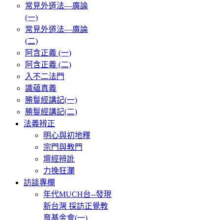
常見外道法—廣論
(一)
常見外道法—廣論
(二)
阿含正義 (一)
阿含正義 (二)
入不二法門
識蘊真義
勝鬘經講記(一)
勝鬘經講記(二)
法義辨正
明心與初地釋
宗門與教門
壇經辨訛
力挽狂瀾
訪談專欄
年代MUCH台--發現
新台灣 採訪正覺教
育基金會(一)