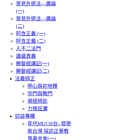
常見外道法—廣論
(一)
常見外道法—廣論
(二)
阿含正義 (一)
阿含正義 (二)
入不二法門
識蘊真義
勝鬘經講記(一)
勝鬘經講記(二)
法義辨正
明心與初地釋
宗門與教門
壇經辨訛
力挽狂瀾
訪談專欄
年代MUCH台--發現
新台灣 採訪正覺教
育基金會(一)