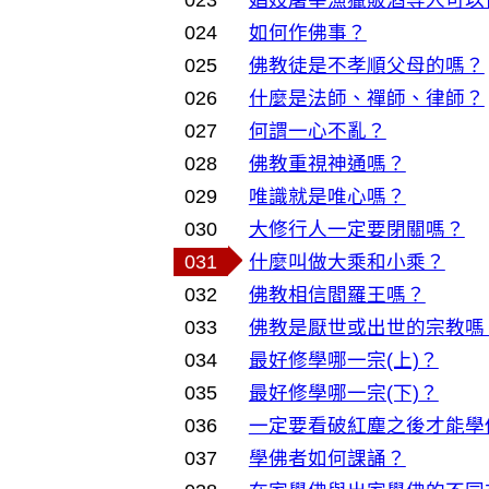
023
娼妓屠宰漁獵販酒等人可以
024
如何作佛事？
025
佛教徒是不孝順父母的嗎？
026
什麼是法師、禪師、律師？
027
何謂一心不亂？
028
佛教重視神通嗎？
029
唯識就是唯心嗎？
030
大修行人一定要閉關嗎？
031
什麼叫做大乘和小乘？
032
佛教相信閻羅王嗎？
033
佛教是厭世或出世的宗教嗎
034
最好修學哪一宗(上)？
035
最好修學哪一宗(下)？
036
一定要看破紅塵之後才能學
037
學佛者如何課誦？