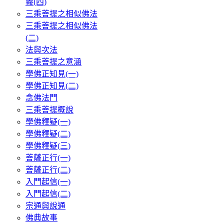
義(四)
三乘菩提之相似佛法
三乘菩提之相似佛法
(二)
法與次法
三乘菩提之意涵
學佛正知見(一)
學佛正知見(二)
念佛法門
三乘菩提概說
學佛釋疑(一)
學佛釋疑(二)
學佛釋疑(三)
菩薩正行(一)
菩薩正行(二)
入門起信(一)
入門起信(二)
宗通與說通
佛典故事