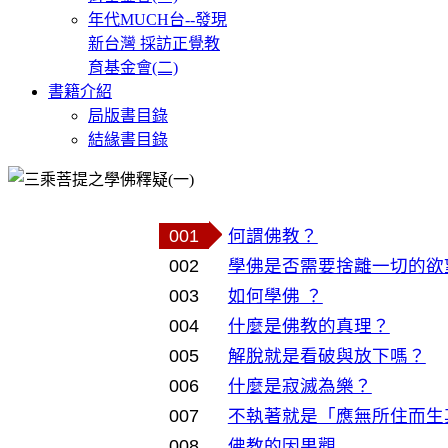
年代MUCH台--發現
新台灣 採訪正覺教
育基金會(二)
書籍介紹
局版書目錄
結緣書目錄
001
何謂佛教？
002
學佛是否需要捨離一切的欲
003
如何學佛 ？
004
什麼是佛教的真理？
005
解脫就是看破與放下嗎？
006
什麼是寂滅為樂？
007
不執著就是「應無所住而生
008
佛教的因果觀