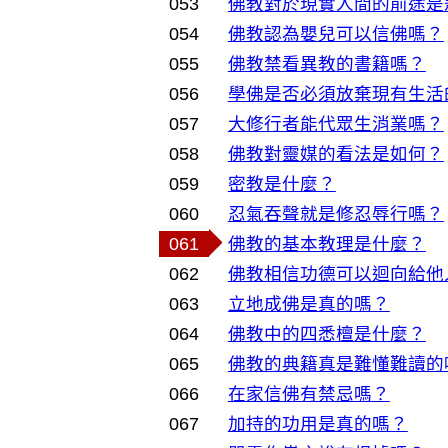
053
佛教對於現實人間的前途是
054
佛教認為嬰兒可以信佛嗎？
055
佛教禁看異教的書籍嗎？
056
學佛是否必須放棄現有生活
057
大修行者能代眾生消業嗎？
058
佛教對靈媒的看法是如何？
059
密教是什麼？
060
忍氣吞聲就是修忍辱行嗎？
061
佛教的基本教理是什麼？
062
佛教相信功德可以迴向給他
063
立地成佛是真的嗎？
064
佛教中的四悉檀是什麼？
065
佛教的典籍真是難懂難讀的
066
在家信佛有禁忌嗎？
067
加持的功用是真的嗎？