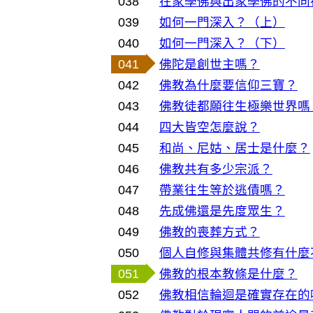
038
在家學佛與出家學佛的不同
039
如何一門深入？（上）
040
如何一門深入？（下）
041
佛陀是創世主嗎？
042
佛教為什麼要信仰三寶？
043
佛教徒都願往生極樂世界嗎
044
四大皆空怎麼說？
045
和尚、尼姑、居士是什麼？
046
佛教共有多少宗派？
047
帶業往生等於逃債嗎？
048
先成佛還是先度眾生？
049
佛教的喪葬方式？
050
個人自修與集體共修有什麼
051
佛教的根本教條是什麼？
052
佛教相信輪迴是確實存在的