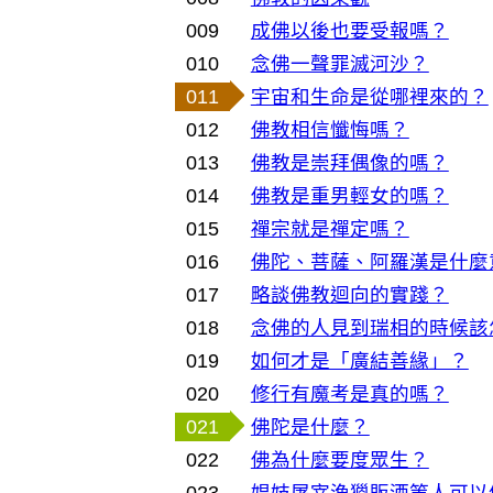
009
成佛以後也要受報嗎？
010
念佛一聲罪滅河沙？
011
宇宙和生命是從哪裡來的？
012
佛教相信懺悔嗎？
013
佛教是崇拜偶像的嗎？
014
佛教是重男輕女的嗎？
015
禪宗就是禪定嗎？
016
佛陀、菩薩、阿羅漢是什麼
017
略談佛教迴向的實踐？
018
念佛的人見到瑞相的時候該
019
如何才是「廣結善緣」？
020
修行有魔考是真的嗎？
021
佛陀是什麼？
022
佛為什麼要度眾生？