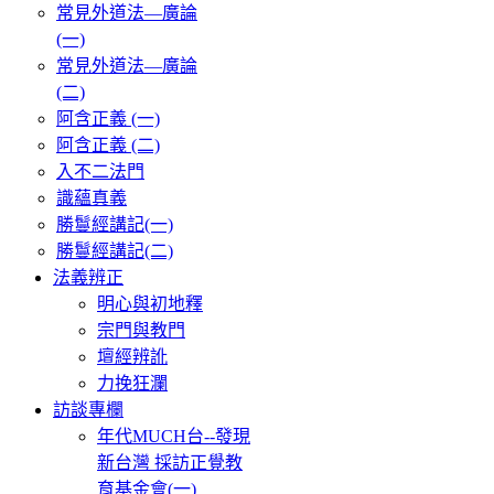
常見外道法—廣論
(一)
常見外道法—廣論
(二)
阿含正義 (一)
阿含正義 (二)
入不二法門
識蘊真義
勝鬘經講記(一)
勝鬘經講記(二)
法義辨正
明心與初地釋
宗門與教門
壇經辨訛
力挽狂瀾
訪談專欄
年代MUCH台--發現
新台灣 採訪正覺教
育基金會(一)