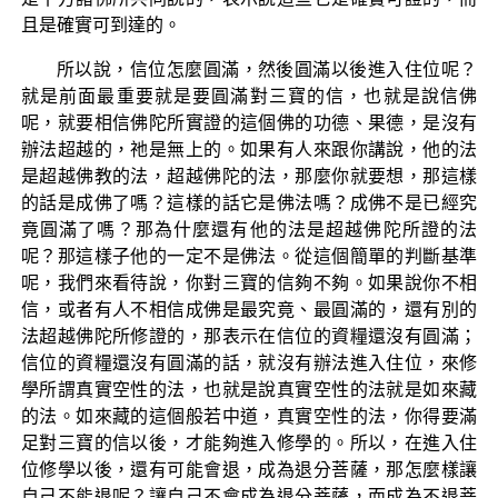
且是確實可到達的。
所以說，信位怎麼圓滿，然後圓滿以後進入住位呢？
就是前面最重要就是要圓滿對三寶的信，也就是說信佛
呢，就要相信佛陀所實證的這個佛的功德、果德，是沒有
辦法超越的，祂是無上的。如果有人來跟你講說，他的法
是超越佛教的法，超越佛陀的法，那麼你就要想，那這樣
的話是成佛了嗎？這樣的話它是佛法嗎？成佛不是已經究
竟圓滿了嗎？那為什麼還有他的法是超越佛陀所證的法
呢？那這樣子他的一定不是佛法。從這個簡單的判斷基準
呢，我們來看待說，你對三寶的信夠不夠。如果說你不相
信，或者有人不相信成佛是最究竟、最圓滿的，還有別的
法超越佛陀所修證的，那表示在信位的資糧還沒有圓滿；
信位的資糧還沒有圓滿的話，就沒有辦法進入住位，來修
學所謂真實空性的法，也就是說真實空性的法就是如來藏
的法。如來藏的這個般若中道，真實空性的法，你得要滿
足對三寶的信以後，才能夠進入修學的。所以，在進入住
位修學以後，還有可能會退，成為退分菩薩，那怎麼樣讓
自己不能退呢？讓自己不會成為退分菩薩，而成為不退菩