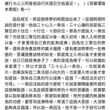
廣行大心三阿僧祇劫行伏道忍方始滿足。」（《菩薩瓔珞
本業經》卷一）
這段經文，把這個修學的時間說出來了。這個時間所
說的是什麼，他說三十心入一乘信，三十心講的就是指三
賢位的十住位、十行位、十迴向位。那為什麼說入一乘信
呢？也就是三賢位的滿足以後，進入初地，進入入地修道
以後，才會覺得自己真的能夠成佛；因為在三賢位的修
學，還有很多應該修的廣大福德，還有應該修學的一些佛
道的、菩薩道應該修的知見，那麼真正入地以後才會覺得
說，自己已經是佛弟子了，真的是成為佛子，可以荷擔如
來家業了。所以才說從「三十心入一乘信」，也就是表
示，如果說有從二乘法迴小向大的，也是要入地以後才會
知道說，原來自己真的可以成佛。這個「一乘因法非近行
可得」，一乘因法指的是什麼呢？也就是聲聞緣覺所證的
這個解脫道，以及這個菩薩所修的十地的菩薩道，其實都
是以如來藏為根本因，那麼如來藏呢，祂所含藏的無漏無
為的功德，要等到成佛時候，修滿了這個大菩提、大涅槃
能夠具足圓滿；所以說一乘因法，他不是一下子就可以修