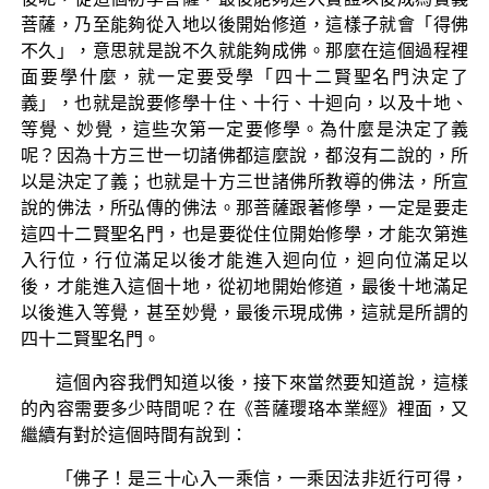
菩薩，乃至能夠從入地以後開始修道，這樣子就會「得佛
不久」，意思就是說不久就能夠成佛。那麼在這個過程裡
面要學什麼，就一定要受學「四十二賢聖名門決定了
義」，也就是說要修學十住、十行、十迴向，以及十地、
等覺、妙覺，這些次第一定要修學。為什麼是決定了義
呢？因為十方三世一切諸佛都這麼說，都沒有二說的，所
以是決定了義；也就是十方三世諸佛所教導的佛法，所宣
說的佛法，所弘傳的佛法。那菩薩跟著修學，一定是要走
這四十二賢聖名門，也是要從住位開始修學，才能次第進
入行位，行位滿足以後才能進入迴向位，迴向位滿足以
後，才能進入這個十地，從初地開始修道，最後十地滿足
以後進入等覺，甚至妙覺，最後示現成佛，這就是所謂的
四十二賢聖名門。
這個內容我們知道以後，接下來當然要知道說，這樣
的內容需要多少時間呢？在《菩薩瓔珞本業經》裡面，又
繼續有對於這個時間有說到：
「佛子！是三十心入一乘信，一乘因法非近行可得，