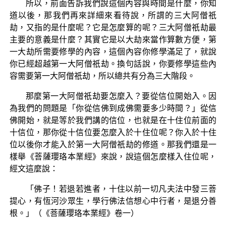
所以，前面告訴我們說這個內容與時間是什麼，你知
道以後，那我們再來詳細來看待說，所謂的三大阿僧祇
劫，又指的是什麼呢？它是怎麼算的呢？三大阿僧祇劫最
主要的意義是什麼？其實它是以大劫來當作算數方便，第
一大劫所需要修學的內容，這個內容你修學滿足了，就說
你已經超越第一大阿僧祇劫。換句話說，你要修學這些內
容需要第一大阿僧祇劫，所以總共有分為三大階段。
那麼第一大阿僧祇劫要怎麼入？要從信位開始入。因
為我們的問題是「你從信佛到成佛需要多少時間？」從信
佛開始，就是等於我們講的信位，也就是在十住位前面的
十信位，那你從十信位要怎麼入於十住位呢？你入於十住
位以後你才能入於第一大阿僧祇劫的修道。那我們還是一
樣舉《菩薩瓔珞本業經》來說，說這個怎麼樣入住位呢，
經文這麼說：
「佛子！若退若進者，十住以前一切凡夫法中發三菩
提心，有恆河沙眾生，學行佛法信想心中行者，是退分善
根。」（《菩薩瓔珞本業經》卷一）