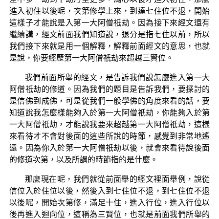
進入初住以後呢，次第修學上來，到達七住位不退，開始
這樣子才能說是入第一大阿僧祇劫。因為接下來經文還有
繼續講，經文前面我們知道說，退分是指七住以前，所以
我們接下來就是用一個解釋，解釋前面經文的意思，也就
是說，你要經歷第一大阿僧祇劫來超越三賢位。
我們前面所舉的經文，是告訴我們說怎麼進入第一大
阿僧祇劫的修道。因為我們的題目是告訴我們，要探討的
是信佛到成佛，可是從我們一般學佛的角度來看的話，要
知道說我怎麼樣能夠入於第一大阿僧祇劫，你能夠入於第
一大阿僧祇劫，才能說我要來超越第一大阿僧祇劫，這樣
來看待才不會對後面的這些所說的時節，感覺到非常地遙
遠。因為你入於第一大阿僧祇劫以後，就會來看待說後面
的修道次第，以及所謂的時節指的是什麼。
那麼現在呢，我們就從前面舉的經文裡面舉例，說從
信位入於住位以後，然後入到七住位不退，到七住位不退
以後呢，開始次第修，滿足十住，進入行位，進入行位以
後再進入迴向位，這稱為三賢位，也就是前面我們所舉的