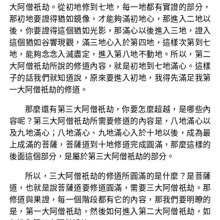
大阿僧祇劫。從初地修到七地，每一地都有實證的部分，
那初地要證得猶如鏡像，才能夠滿初地心，那進入二地以
後，你要證得這個猶如光影，那滿心以後進入三地，證入
這個猶如谷響現觀，滿三地心入於第四地，這樣次第到七
地，能夠念念入滅盡定，進入第八地不動地。所以，第二
大阿僧祇劫所說的修道內容，就是初地到七地滿心。這樣
子的話我們就知道說，原來要進入初地，我得先滿足我第
一大阿僧祇劫的修道。
那麼還有第三大阿僧祇劫，你要怎麼超越，是哪些內
容呢？第三大阿僧祇劫所需要修道的內容是，八地滿心以
及九地滿心；八地滿心、九地滿心入於十地以後，成為最
上成滿的菩薩，菩薩道到十地修道完成圓滿，那麼這樣的
後面這個部分，是屬於第三大阿僧祇劫的部分。
所以，三大阿僧祇劫的修道所圓滿的是什麼？是菩薩
道，也就是說菩薩道要修道圓滿，需要三大阿僧祇劫。那
修道與果證，每一個階段都有它的內容，那我們要明瞭的
是，第一大阿僧祇劫，然後如何進入第二大阿僧祇劫，如