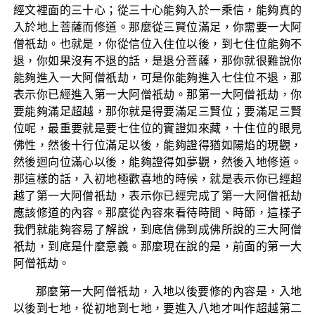
經文裡面的三十心；從三十心能夠入於一乘信，能夠真的
入於地上菩薩而修道。那麼從三賢位滿足，你需要一大阿
僧祇劫。也就是，你從信位入住位以後，到七住位能夠不
退，你如果沒有不退的話，是退分菩薩，那你就很難說你
能夠進入一大阿僧祇劫，可是你能夠進入七住位不退，那
表示你已經進入第一大阿僧祇劫。那第一大阿僧祇劫，你
要能夠滿足超越，那你就是得要滿足三賢位；要滿足三賢
位呢，最重要就是要七住位的實證如來藏，十住位的眼見
佛性，然後十行位滿足以後，能夠證得猶如陽焰的現觀，
然後迴向位滿心以後，能夠證得如夢觀，然後入地修道。
那這樣的話，入初地極歡喜地的時候，就是表示你已經超
越了第一大阿僧祇劫，表示你已經完成了第一大阿僧祇劫
應該修道的內容。那麼從內容來看待時間、時節，這樣子
我們就能夠容易了解說，到底信佛到成佛所說的三大阿僧
祇劫，到底是什麼意義。那麼現在說的是，前面的第一大
阿僧祇劫。
那麼第一大阿僧祇劫，入地以後要修的內容是，入地
以後到七地，從初地到七地，要進入八地才叫作超越第二