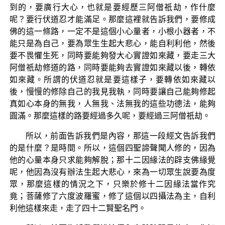
到的，要廣行大心，也就是要經歷三阿僧祇劫，作什麼
呢？要行伏道忍才能滿足。那麼這裡就告訴我們，要修成
佛的這一條路，一定不是這個小心量者，小根小器者，不
能只是為自己，要為眾生生起大悲心，能自利利他，然後
要不畏懼生死，同時要能夠發大心實證如來藏，要走三大
阿僧祇劫修道的路，同時要能夠去實證如來藏以後，轉依
如來藏。所謂的伏道忍就是要這樣子，要轉依如來藏以
後，慢慢的修除自己的我見我執，同時要讓自己能夠修起
真如心本身的無我，人無我、法無我的這些功德法，能夠
圓滿。那麼這樣的路要經過多久呢，要經過三阿僧祇劫。
所以，前面告訴我們是內容，那這一段經文告訴我們
的是什麼？是時間。所以，這個四聖諦聲聞人修的，因為
他的心量本身只求能夠解脫；那十二因緣法的辟支佛緣覺
呢，他因為沒有辦法生起大悲心，來為一切眾生說要為度
眾，那麼這樣的情況之下，只樂於修十二因緣法當作究
竟；菩薩修了六度波羅蜜，修了這個以四攝法為主，自利
利他這樣來走，走了四十二賢聖名門。