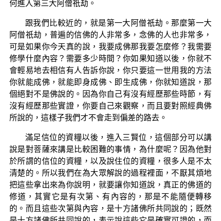
何進入第三大阿僧祇劫。
跟我們比較近的，就是第一大阿僧祇劫。那麼第一大
阿僧祇劫，普遍的信佛的人非常多，念佛的人也非常多，
可是如果你今天真的說，我要成佛那我要怎麼修？我需要
修學什麼內容？需要多少時間？你如果知道以後，你就不
會輕易地去相信有人告訴你說，你只要這一世用我的方法
你就能成佛，就能即身成佛、即生成佛，你就知道說，那
個絕對不是佛說的。因為你自己有沒有經歷那些時節，有
沒有經歷那些實證，你要自己來觀察，而且要對照經典佛
所說的，這樣子我們才不會走到偏差的路去。
滿足信位的資糧以後，進入三賢位，這個部分可以講
說是對菩薩來講是比較困難的事情，為什麼呢？因為他對
於所謂的信位的資糧，以及說住位的資糧，很多人是不太
清楚的。所以我們在為大眾解說的過程裡面，不厭其煩地
把這些拿出來為你說明，就要讓你知道說，真正的佛道的
修道，其實它是有次第、有內容的，那是不能隨便轉移
的。而且這些次第與內容，是十方諸佛所共同說的；既然
是十方諸佛所共同說的，表示說這些它是確實可證的，而