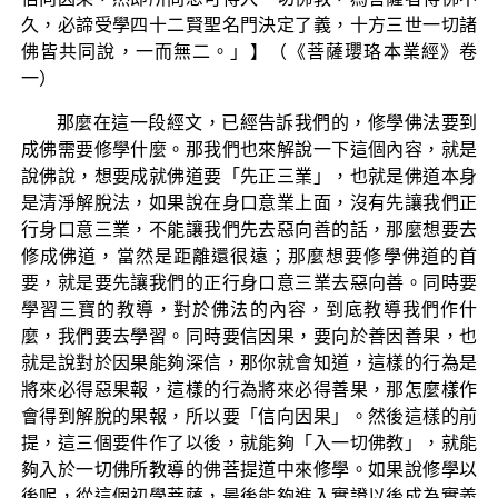
久，必諦受學四十二賢聖名門決定了義，十方三世一切諸
佛皆共同說，一而無二。」】（《菩薩瓔珞本業經》卷
一）
那麼在這一段經文，已經告訴我們的，修學佛法要到
成佛需要修學什麼。那我們也來解說一下這個內容，就是
說佛說，想要成就佛道要「先正三業」，也就是佛道本身
是清淨解脫法，如果說在身口意業上面，沒有先讓我們正
行身口意三業，不能讓我們先去惡向善的話，那麼想要去
修成佛道，當然是距離還很遠；那麼想要修學佛道的首
要，就是要先讓我們的正行身口意三業去惡向善。同時要
學習三寶的教導，對於佛法的內容，到底教導我們作什
麼，我們要去學習。同時要信因果，要向於善因善果，也
就是說對於因果能夠深信，那你就會知道，這樣的行為是
將來必得惡果報，這樣的行為將來必得善果，那怎麼樣作
會得到解脫的果報，所以要「信向因果」。然後這樣的前
提，這三個要件作了以後，就能夠「入一切佛教」，就能
夠入於一切佛所教導的佛菩提道中來修學。如果說修學以
後呢，從這個初學菩薩，最後能夠進入實證以後成為實義