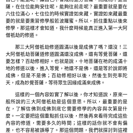
薩，在住位能夠安住呢，能夠往前走呢？最重要就是要在
六住位滿心，七住位的時候實證如來藏，實證如來藏最重
要的就是要熏習修學般若波羅蜜。所以，抓住重點以後來
修學，那這樣才會知道，我什麼時候能真正進入第一大阿
僧祇劫的修道。
那三大阿僧祇劫修道圓滿以後是成佛了嗎？還沒！三
大阿僧祇劫菩薩道修道圓滿還沒成佛，還有等覺菩薩，還
要怎樣？百劫修相好。也就是說，十地菩薩在祂的成滿十
地的修道以後，進入等覺，祂還不是佛，還是等於說即將
成佛，但是不是佛；百劫修相好以後，然後生到兜率陀
天，成為妙覺菩薩，等待眾生因緣成滿來成佛。
這樣的一個內容如實了解以後，你才知道說，原來一
般所說的三大阿僧祇劫是這個意思。所以，最重要的是
在，了解信佛到成佛到底它需要修學的內容與次第是什
麼。一定要把這個重點抓住以後，然後再來看待完成這些
內容的修道，需要多久的時間；這樣的話你就不會有偏
差，也不容易被誤導了。那這個問題，我們就探討到這裡