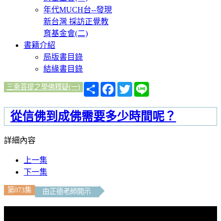
年代MUCH台--發現
新台灣 採訪正覺教
育基金會(二)
書籍介紹
局版書目錄
結緣書目錄
分
Facebook
Twitter
Line
三乘菩提之學佛釋疑(一)
享
從信佛到成佛需要多少時間呢？
詳細內容
上一集
下一集
第073集
由正德老師開示