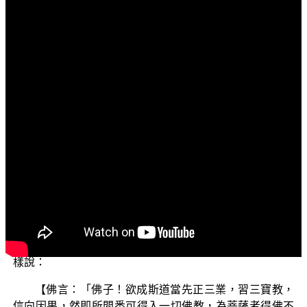
文字內容
各位菩薩：
阿彌陀佛！
「三乘菩提之學佛釋疑」今天要來為大家探討的是：
從信佛到成佛需要多少時間呢？
要探討這個問題之前呢，就要先知道說，從信佛到成
佛到底需要修學的內容與次第有哪些呢？如果能夠知道說
從信佛到成佛需要學習的內容與次第，那再來看待說，要
完成這些內容與次第的修學，需要多少時間，那這樣的
話，就不會迷失於所說的這個劫數長短。我們也引用一段
經文，來當作解說的根據。在《菩薩瓔珞本業經》裡面這
樣說：
【佛言：「佛子！欲成斯道當先正三業，習三寶教，
信向因果，然即所問悉可得入一切佛教，為菩薩者得佛不