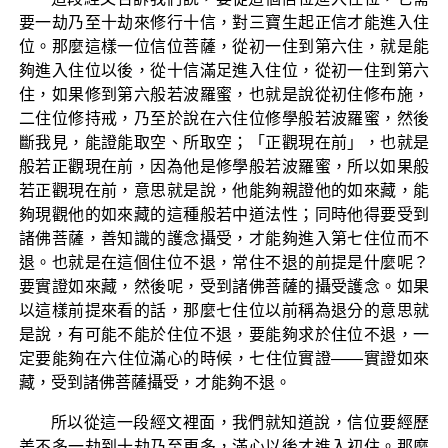
要一劫乃至十劫來修行十信，對三寶生起正信才能進入住
位。那麼這樣一位信位菩薩，從初一住到第六住，就是能
夠進入住位以後，從十信滿足進入住位，從初一住到第六
住，如果修到第六般若波羅蜜，也就是說從初住修布施，
二住位修持戒，乃至於說在六住位修學般若波羅蜜，然後
斷我見，能證能取空、所取空；「正觀現在前」，也就是
般若正觀現在前，因為他是修學般若波羅蜜，所以如果般
若正觀現在前，意思就是說，他能夠親證他的如來藏，能
夠現觀他的如來藏的這種般若中道法性；同時他得要受到
諸佛菩薩，善知識的護念攝受，才能夠進入第七住位而不
退。也就是在這個住位不退，常住不退的前提是什麼呢？
要實證如來藏，然後呢，受到諸佛菩薩的攝受護念。如果
以這樣前提來看的話，那麼七住位以前稱為退分的意思就
是說，有可能不能於住位不退，要能夠求於住位不退，一
定要能夠在六住位滿心的時候，七住位實證——實證如來
藏，受到諸佛菩薩攝受，才能夠不退。
所以從這一段經文裡面，我們就知道說，信位要經歷
差不多一劫到十劫乃至更多，滿心以後才進入初住。那麼