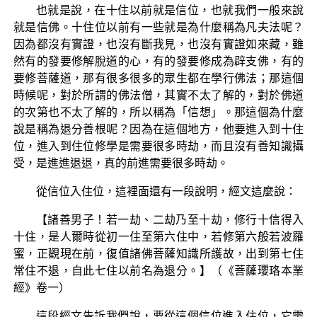
也就是說，在十住以前就是信位，也就我們一般來說
就是信佛。十住位以前有一些就是為什麼稱為凡夫法呢？
因為都沒有實證，也沒有斷我見，也沒有實證如來藏，雖
然有的發要修解脫道的心，有的發要修成為辟支佛，有的
要修菩薩道，那有很多很多的眾生都在學行佛法；那這個
時候呢，對於所謂的佛法僧，其實不太了解的，對於佛道
的次第也不太了解的，所以稱為「信想」。那這個為什麼
說是稱為退分善根呢？因為在這個地方，他要進入到十住
位，進入到住位修學是需要很多時劫，而且沒有善知識攝
受，是進進退退，真的前進需要很多時劫。
從信位入住位，這裡面還有一段說明，經文這麼說：
【諸善男子！若一劫、二劫乃至十劫，修行十信得入
十住，是人爾時從初一住至第六住中，若修第六般若波羅
蜜，正觀現在前，復值諸佛菩薩知識所護故，出到第七住
常住不退，自此七住以前名為退分。】（《菩薩瓔珞本業
經》卷一）
這段經文告訴我們說，要從這個信位進入住位，它需