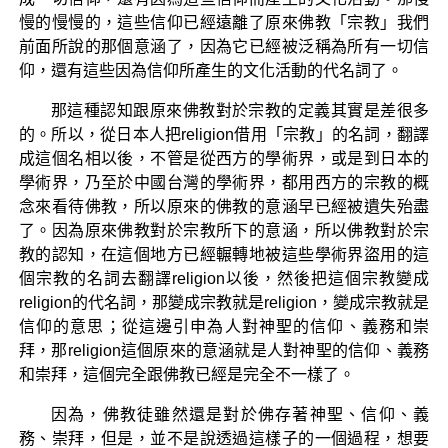
慢的慢慢的，這些信仰已經遠離了原來佛教「宗教」我們
前面所說的那個意涵了，因為它已經被泛稱為所有一切信
仰，還有這些因為信仰所產生的文化活動的代名詞了。
那這種認知跟原來佛教對於宗教的定義其實是差很多
的。所以，從日本人把religion借用「宗教」的名詞，翻譯
成這個名相以後，不管是從西方的學術界，或是到日本的
學術界，乃至於中國台灣的學術界，都用西方的宗教的概
念來看待佛教，所以原來的佛教的意涵早已經被遺失殆盡
了。因為原來佛教對於宗教所下的意涵，所以佛教對於宗
教的認知，在這個地方已經輾轉地被這些學術界盜用的這
個宗教的名詞去翻譯religion以後，然後把這個宗教變成
religion的代名詞，那變成宗教就是religion，變成宗教就是
信仰的意思；從這邊引申為人對神聖的信仰、義務和崇
拜，那religion這個原來的意涵就是人對神聖的信仰、義務
和崇拜，這個完全跟佛教已經是完全不一樣了。
因為，佛教徒雖然還是對於佛存著神聖、信仰、義
務、崇拜，但是，並不是說透過這樣子的一個過程，想要