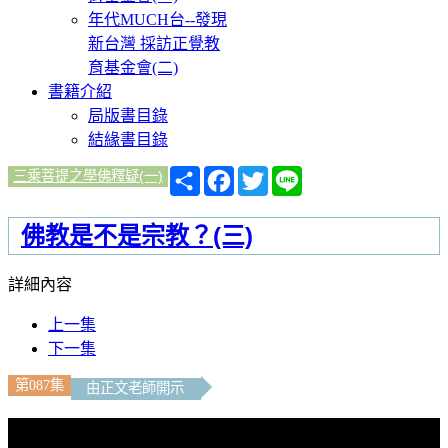
年代MUCH台--發現
新台灣 採訪正覺教
育基金會(二)
書籍介紹
局版書目錄
結緣書目錄
分
Facebook
Twitter
Line
三乘菩提之學佛釋疑(一)
享
佛教是不是宗教？(三)
詳細內容
上一集
下一集
第087集
由正文老師開示