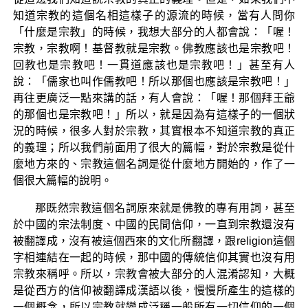
知道宗教的這個名相這樣子的源流的時候，當有人問你
「什麼是宗教」的時候，我想大部分的人都會說：「喔！
宗教，宗教啊！基督教就是宗教。佛教應該也是宗教吧！
回教也是宗教吧！一貫道應該也是宗教吧！」甚至有人
說：「儒家也叫作儒教吧！所以那個也應該是宗教吧！」
再往更廣泛一點來講的話，有人會說：「喔！那個拜王爺
的那個也是宗教吧！」所以，就是因為有這樣子的一個狀
況的時候，很多人對於宗教，其實根本不知道宗教的真正
的義理；所以我們前面用了很大的篇幅，對於宗教是從什
麼地方來的、宗教這個名詞是從什麼地方開始的，作了一
個很大篇幅的說明。
那既然宗教這個名詞原來就是佛教的專有用詞，甚至
於中國的宗法制度、中國的民間信仰，一直到宗教還沒有
被翻譯成，沒有被這個西來的文化所翻譯，跟religion這個
字相連結在一起的時候，那中國的傳統信仰其實也沒有用
宗教來稱呼。所以，宗教會被大部分的人混淆認知，大概
是從西方的信仰被翻譯成漢語以後，慢慢所產生的這樣的
一個概念，所以宗教就變成泛稱一般所有一切信仰的一個