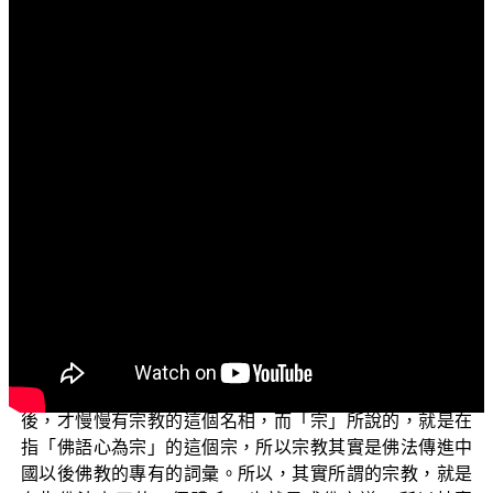
文字內容
各位菩薩：
阿彌陀佛！
我們這一集繼續跟各位來探討「學佛釋疑」裡面的
「佛教是不是宗教？」
我們在前兩集裡面，用了很長的一個篇幅，在說明說
何謂「宗教」，宗教的這個名詞，是從什麼地方開始、從
什麼地方而來，我們探討了這樣子的一個源流。我們知
道，宗教這個名相併不是漢語裡面傳統的一個名相，漢語
裡面這個宗法制度，從頭到尾形成中國的一個民間信仰，
並沒有形成「宗教」的這個名相；而從佛教進入到中國以
後，才慢慢有宗教的這個名相，而「宗」所說的，就是在
指「佛語心為宗」的這個宗，所以宗教其實是佛法傳進中
國以後佛教的專有的詞彙。所以，其實所謂的宗教，就是