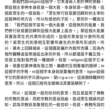
那我們說religion這個字，它本身是人對於神的依賴，
那這個主宰神本身就是一個大我，本身就是一個外我，這
個是眾生的一個盲點。「眾生修行就是要回歸到你主宰的
這個神的地方去，所以你是他的子民。」那另外一種說法
是：「我們這個宇宙有一個大能量，這個無形的能量，我
們修行就是要回歸到這個大能量上面去。」那這個大能量
其實是眾生的共業所形成的。這個共業是從什麼所形成
的？是眾生的別業相互影響所產生的共業所形成的。所
以，基本上回歸過來，這個還是屬於內我所含攝；因為內
我所輾轉虛妄想施設出來的外我，所以都還是不離五陰。
但是五陰對我們是一種捆綁。但是，religion這個字它本
身，是要在跟神還有我之間，繼續的互相重複的捆綁；re
這個字的字根，re這個字本身就是重複的意思，ligion這個
字它的原來的字元是ligare，是l-i-g-a-r-e，這是捆綁羈絆的
意思。所以，這個已經完全跟佛法其實是顛倒了。
所以，這個是一般的信仰的意思，而且是盜用了佛教
的宗教的意涵，而把宗教的意涵扭曲，造成眾生錯誤的認
知，認為宗教就是像現在的一般信仰。但是，佛教所說的