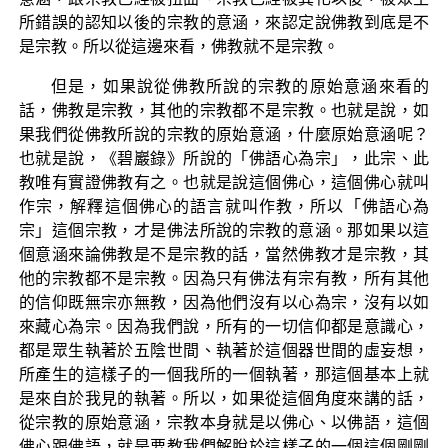
所錯誤的認知以後的宗教的意涵，來認定說佛教到底是不
是宗教。所以從這邊來看，佛教就不是宗教。
但是，如果說從佛教所說的宗教的原始意涵來看的
話，佛教是宗教，其他的宗教都不是宗教。也就是說，如
果我們從佛教所說的宗教的原始意涵，什麼原始意涵呢？
也就是說，《碧巖錄》所說的「佛語心為宗」，此宗、此
教唯有實證佛教有之。也就是說這個佛心，這個佛心就叫
作宗，解釋這個佛心的語言就叫作教，所以「佛語心為
宗」這個宗教，才是佛法所說的宗教的意涵。那如果以這
個意涵來論佛教是不是宗教的話，當然佛教才是宗教，其
他的宗教都不是宗教。因為只有佛法有宗有教，所有其他
的信仰既無宗亦無教，因為他們沒有以心為宗，沒有以如
來藏心為宗。因為我們說，所有的一切信仰都是意識心，
都是眾生執著於五陰世間、執著於這個器世間的虛妄想，
所產生的這樣子的一個我所的一個執著，那這個基本上就
是來自於我見的執著。所以，如果從這個角度來講的話，
從宗教的原始意涵，宗教本身就是以佛心、以佛語，這個
佛心跟佛語，就是要教我們解脫於這樣子的一個這個剛剛