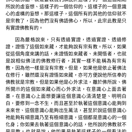
所說的虛妄想、這樣子的一個信仰的、這樣子的一個意識
心的虛構的妄想。那這樣子，這個所有的其他的信仰就不
是宗教了，因為他們沒有佛語佛心，所以，此宗此教是只
有實證佛教有的。
因為嚴格說來，只有透過實證，透過實證、透過修
證，證悟了這個如來藏，才能夠說有宗有教。所以，如果
從這個角度來講的話，未證悟如來藏者、未開悟者，也就
是說相似佛法的佛教修行者，其實一樣不能稱為有宗有
教，因為他一樣是沒有宗教。但是，如果他是依止著佛法
在修行，雖然還沒有證悟如來藏，亦可方便說他所信奉的
佛教就是宗教。但是如果他是心外求法，離於佛所說、佛
所開示的這個如來藏心而心外求法，在意識心上面去著
墨，在意識心上面想要讓這個意識心清清楚楚、明明白
白，要修到一念不生，而且甚至於執著這個意識心能夠到
未來世、這個意識心能夠出生萬法，甚至於說這個意識心
祂能夠有細意識乃至有極細意識，這個都是意識心的一個
化身；你如果去執著這個意識心的話，他所說的佛教就不
是宗教。也就是說，他如果是執著這樣子的一個看法的