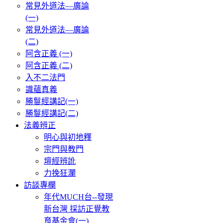
常見外道法—廣論
(一)
常見外道法—廣論
(二)
阿含正義 (一)
阿含正義 (二)
入不二法門
識蘊真義
勝鬘經講記(一)
勝鬘經講記(二)
法義辨正
明心與初地釋
宗門與教門
壇經辨訛
力挽狂瀾
訪談專欄
年代MUCH台--發現
新台灣 採訪正覺教
育基金會(一)