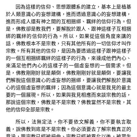
因為這樣的信仰、思想跟體系的建立，基本上是植基
於人類意識心的妄想建構，進而透過意識心的妄想建構，
進而形成人還有神之間的互相捆綁、羈絆的信仰行為。但
是，佛教卻是教我們，要解脫於跟人、跟神這樣子互相捆
綁的羈絆的信仰的行為。所以，如果從這個角度來講的
話，佛教根本不是宗教，只有其他所有的一切信仰才叫作
宗教。所有其他的信仰，是因為要透過這樣子跟神這樣子
的一個互相捆綁羈絆的這樣子的行為，來達成他們內心、
來滿足他們內心的這樣子的一個虛妄想的一個需求。但
是，佛教剛剛好就是顛倒，佛教剛剛好就是顛倒，要讓我
們解脫這個意識心的虛妄想的捆綁，要讓我們解脫於意識
心的這個虛妄想的羈絆；因為這個意識心就是我見的最主
要的一個展現。所以，如果與我見相應而來談宗教的話，
那說這個宗教，佛教是不是宗教？佛教當然不是宗教，其
他的信仰全部是宗教。
所以，法無定法，你不要依文解義，你不要執言取
義，說佛教到底是不是宗教。你必須要去了解宗教真正的
意涵，跟宗教已經被扭曲、宗教已經被異化以後，被眾生