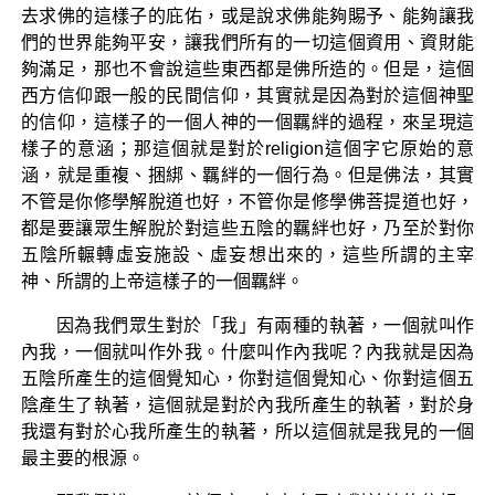
去求佛的這樣子的庇佑，或是說求佛能夠賜予、能夠讓我
們的世界能夠平安，讓我們所有的一切這個資用、資財能
夠滿足，那也不會說這些東西都是佛所造的。但是，這個
西方信仰跟一般的民間信仰，其實就是因為對於這個神聖
的信仰，這樣子的一個人神的一個羈絆的過程，來呈現這
樣子的意涵；那這個就是對於religion這個字它原始的意
涵，就是重複、捆綁、羈絆的一個行為。但是佛法，其實
不管是你修學解脫道也好，不管你是修學佛菩提道也好，
都是要讓眾生解脫於對這些五陰的羈絆也好，乃至於對你
五陰所輾轉虛妄施設、虛妄想出來的，這些所謂的主宰
神、所謂的上帝這樣子的一個羈絆。
因為我們眾生對於「我」有兩種的執著，一個就叫作
內我，一個就叫作外我。什麼叫作內我呢？內我就是因為
五陰所產生的這個覺知心，你對這個覺知心、你對這個五
陰產生了執著，這個就是對於內我所產生的執著，對於身
我還有對於心我所產生的執著，所以這個就是我見的一個
最主要的根源。