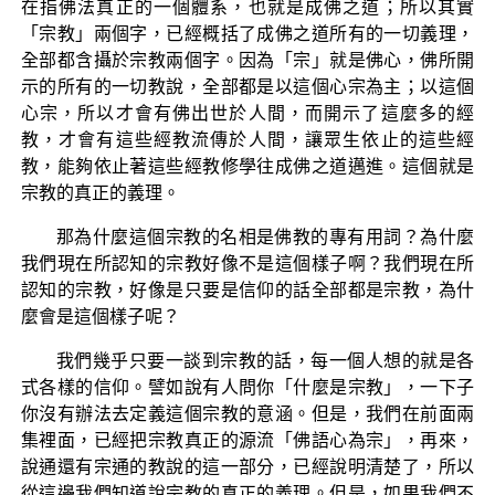
在指佛法真正的一個體系，也就是成佛之道；所以其實
「宗教」兩個字，已經概括了成佛之道所有的一切義理，
全部都含攝於宗教兩個字。因為「宗」就是佛心，佛所開
示的所有的一切教說，全部都是以這個心宗為主；以這個
心宗，所以才會有佛出世於人間，而開示了這麼多的經
教，才會有這些經教流傳於人間，讓眾生依止的這些經
教，能夠依止著這些經教修學往成佛之道邁進。這個就是
宗教的真正的義理。
那為什麼這個宗教的名相是佛教的專有用詞？為什麼
我們現在所認知的宗教好像不是這個樣子啊？我們現在所
認知的宗教，好像是只要是信仰的話全部都是宗教，為什
麼會是這個樣子呢？
我們幾乎只要一談到宗教的話，每一個人想的就是各
式各樣的信仰。譬如說有人問你「什麼是宗教」，一下子
你沒有辦法去定義這個宗教的意涵。但是，我們在前面兩
集裡面，已經把宗教真正的源流「佛語心為宗」，再來，
說通還有宗通的教說的這一部分，已經說明清楚了，所以
從這邊我們知道說宗教的真正的義理。但是，如果我們不