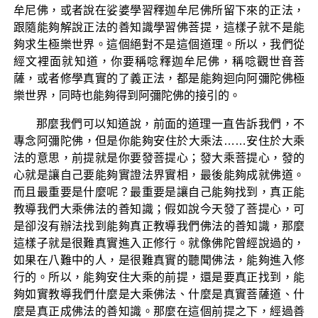
牟尼佛，或者說在娑婆學習釋迦牟尼佛所留下來的正法，
跟隨能夠解說正法的善知識學習佛菩提，這樣子就不是能
夠求生極樂世界。這個絕對不是這個道理。所以，我們從
經文裡面就知道，你要稱唸釋迦牟尼佛，稱唸觀世音菩
薩，或者修學真實的了義正法，都是能夠迴向阿彌陀佛極
樂世界，同時也能夠得到阿彌陀佛的接引的。
那麼我們可以知道說，前面的道理一直告訴我們，不
專念阿彌陀佛，但是你能夠安住於大乘法……安住於大乘
法的意思，前提就是你要發菩提心；發大乘菩提心，發的
心就是讓自己要能夠實證法界實相，最後能夠成就佛道。
而且最重要是什麼呢？最重要是讓自己能夠找到，真正能
教導我們大乘佛法的善知識；假如說今天發了菩提心，可
是卻沒有辦法找到能夠真正教導我們佛法的善知識，那麼
這樣子就是很難真實進入正修行。就像佛陀曾經說過的，
如果在八難中的人，是很難真實的聽聞佛法，能夠進入修
行的。所以，能夠安住大乘的前提，還是要真正找到，能
夠如實教導我們什麼是大乘佛法、什麼是真實菩薩道、什
麼是真正成佛法的善知識。那麼在這個前提之下，經過善