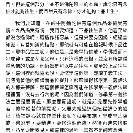
門。但是這個部分，並不是佛陀唯一的本願，說你只有念
佛才能夠往生，而且說只有念佛，你才能夠上品上生。
我們要知道，在經中阿彌陀佛有這個九品來攝受有
情。九品攝受有情，我們要知道，下品往生者，他甚至於
都沒念過佛呢，還造作諸惡業，但是只要有因緣，經過善
知識，有善知識的指點，那他就有可能在捨報時候下品往
生。那中品往生呢，他也是只是修學持佛戒，學佛戒而不
犯戒律，或是孝養父母，只有這樣的善根，並沒有所謂種
種念佛的功課，他仍然是可以中品往生。那至於上品往生
呢，這個裡面就隨著說，要修學這個第一義諦了義正法，
同時隨著他的修證而品位提升。那麼懂得修學第一義諦法
的人都是菩薩，那這個菩薩怎麼可能在修學第一義諦法過
程裡面，沒有去行六度呢？因為我們知道，修學第一義諦
法主要是要實證，那麼要實證呢，就是前提要先修學般
若；修學般若的前提呢，又要先經過這個植福調心的過
程；植福調心就在作些什麼呢？就要布施，學戒學菩薩
戒，修忍辱，要精進，要修這個靜慮，然後再進來修般
若，乃至要斷我見。那這樣的過程，當然不是純粹念佛，