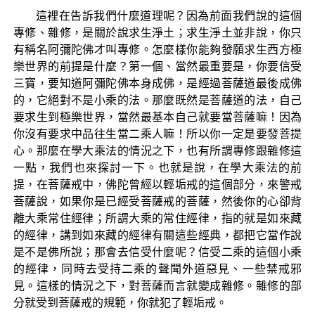
這裡在告訴我們什麼道理呢？因為前面我們說的這個
專修、雜修，是關於說求生淨土；求生淨土並非說，你只
有稱名阿彌陀佛才叫專修。怎麼樣你能夠發願求生西方極
樂世界的前提是什麼？第一個、當然最重要是，你要信受
三寶，要知道阿彌陀佛本身成佛，是經過菩薩道最後成佛
的，它絕對不是小乘的法。那麼既然是菩薩道的法，自己
要求生到極樂世界，當然最基本自己就要當菩薩嘛！因為
你沒有要求中品往生當二乘人嘛！所以你一定是要發菩提
心。那麼在學大乘法的情況之下，也有所謂專修跟雜修這
一點，我們也來探討一下。也就是說，在學大乘法的前
提，在菩薩戒中，佛陀曾經以輕垢戒的這個部分，來警戒
菩薩說，如果你是已經受菩薩戒的菩薩，然後你的心卻背
離大乘常住經律；所謂大乘的常住經律，指的就是如來藏
的經律，講到如來藏的經律有關這些經典，都把它當作說
是不是佛所說；那會去信受什麼呢？信受二乘的這個小乘
的經律，同時去受持二乘的聲聞外道惡見、一些禁戒邪
見。這樣的情況之下，對菩薩而言就變成雜修。雜修的部
分就受到菩薩戒的規範，你就犯了輕垢戒。