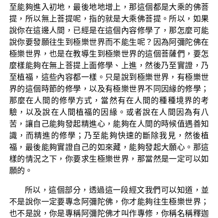
至能夠進入初地，最後地地增上，那這個都是大乘的佛菩
提，所以無上菩提呢，指的就是大乘佛菩提。所以，如果
說你在這邊人間，已經是在這個內容修學了，那怎麼可能
說你要發願往生到極樂世界而不能生呢？因為阿彌陀佛在
極樂世界，也是在教導生到極樂世界的這個菩薩們，要怎
麼樣能夠在無上菩提上面修學、上進，然後乃至實證，乃
至植福，這些內容都一樣。只是說到極樂世界，有極樂世
界的這個時節的修學，以及有極樂世界不同因緣的修學；
那麼在人間的修學方式，當然有在人間的種種境界的考
驗，以及說在人間植福的因緣。或者說在人間因為有八
苦，讓自己能夠發起精進心，能夠在人間的時候值遇善知
識，而精進的修學；乃至能夠快速的斷除我見，然後植
福，最後能夠實證自己的如來藏，能夠發起大願心。那這
樣的情況之下，你要求生極樂世界，那當然是一定可以如
願的。
所以，這個部分，透過這一段經文我們可以知道，並
不是說你一定要專念阿彌陀佛，你才能夠往生極樂世界；
也不是說，你是專稱阿彌陀佛才叫作專修，你稱名稱釋迦