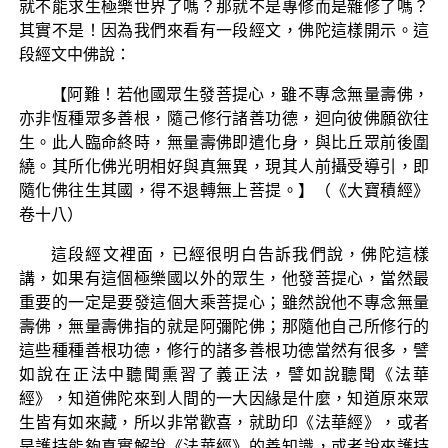
就不能求生極樂世界了嗎？那就不是專修而是雜修了嗎？
其實不是！因為我們來看有一段經文，佛陀這樣開示。這
段經文中佛說：
【阿難！若他國眾生發菩提心，雖不專念無量壽佛，
亦非恆種眾多善根，隨己修行諸善功德，迴向彼佛願欲往
生。此人臨命終時，無量壽佛即遣化身，與比丘眾前後圍
繞。其所化佛光明相好與真無異，現其人前攝受導引，即
隨化佛往生其國，得不退轉無上菩提。】（《大寶積經》
卷十八）
這段經文裡面，已經很明白告訴我們說，佛陀這樣
講，如果有這個極樂國以外的眾生，他發菩提心，當然最
重要的一定是要發這個大乘菩提心；雖然說他不專念無量
壽佛，無量壽佛指的就是阿彌陀佛；那隨他自己所修行的
這些種種善根功德，修行的諸多善根功德當然有很多，譬
如說在正法中聽聞熏習了義正法，譬如說聽聞《法華
經》，知道佛陀來到人間的一大因緣是什麼，知道原來眾
生皆有如來藏，所以非常歡喜，就助印《法華經》，或者
是護持能夠真實解說《法華經》的善知識，或者說來護持