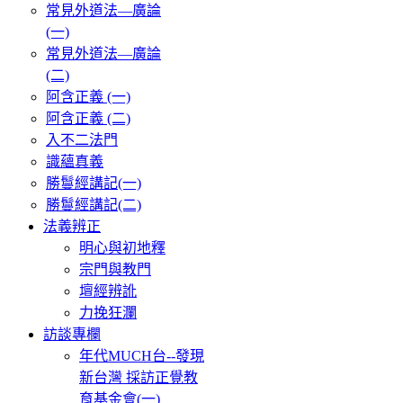
常見外道法—廣論
(一)
常見外道法—廣論
(二)
阿含正義 (一)
阿含正義 (二)
入不二法門
識蘊真義
勝鬘經講記(一)
勝鬘經講記(二)
法義辨正
明心與初地釋
宗門與教門
壇經辨訛
力挽狂瀾
訪談專欄
年代MUCH台--發現
新台灣 採訪正覺教
育基金會(一)