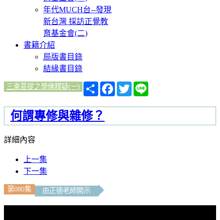
年代MUCH台--發現
新台灣 採訪正覺教
育基金會(二)
書籍介紹
局版書目錄
結緣書目錄
分
Facebook
Twitter
Line
三乘菩提之學佛釋疑(一)
享
何謂專修與雜修？
詳細內容
上一集
下一集
第080集
由正德老師開示