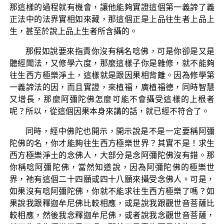
那這樣的過程就有機會，讓他能夠實證這個第一義諦了義
正法中的法界實相如來藏，那這個正是上品往生者上品上
生，甚至於說上品上生者所含攝的。
那假如說要來指責你沒有稱名唸佛，可是你卻是又是
聽經聞法，又修學六度，那麼這樣子你是雜修，就不能夠
往生西方極樂淨土，這樣就是跟因果相背離。因為修學第
一義諦法的因，而且實證，來植福，廣植福德，同時智慧
又增長，那麼阿彌陀佛怎麼可能不會攝受這樣的上根者
呢？所以，從這個因果本身來講的話，就已經不符合了。
同時，經中佛陀也開示，開示說是不是一定要稱阿彌
陀佛的名，你才能夠往生西方極樂世界？其實不是！求生
西方極樂淨土的念佛人，大部分是念阿彌陀佛沒有錯。那
你稱唸阿彌陀佛，當然知道說，因為阿彌陀佛的極樂世
界，祂有這個二十四願或四十八願來攝受念佛人。可是，
如果沒有唸阿彌陀佛，你就不能求往生西方極樂了嗎？如
果說我跟釋迦牟尼佛比較相應，或是說我跟觀世音菩薩比
較相應，然後我念釋迦牟尼佛，或者說我念觀世音菩薩，