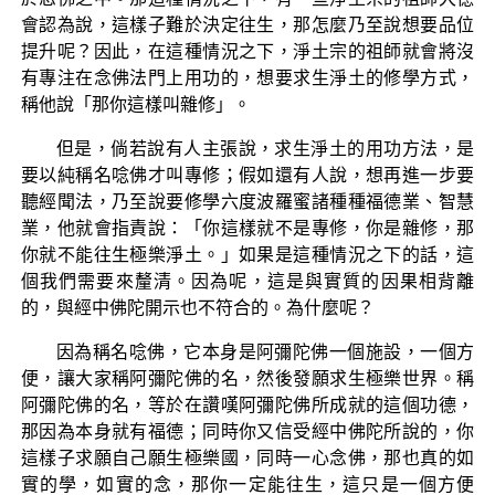
會認為說，這樣子難於決定往生，那怎麼乃至說想要品位
提升呢？因此，在這種情況之下，淨土宗的祖師就會將沒
有專注在念佛法門上用功的，想要求生淨土的修學方式，
稱他說「那你這樣叫雜修」。
但是，倘若說有人主張說，求生淨土的用功方法，是
要以純稱名唸佛才叫專修；假如還有人說，想再進一步要
聽經聞法，乃至說要修學六度波羅蜜諸種種福德業、智慧
業，他就會指責說：「你這樣就不是專修，你是雜修，那
你就不能往生極樂淨土。」如果是這種情況之下的話，這
個我們需要來釐清。因為呢，這是與實質的因果相背離
的，與經中佛陀開示也不符合的。為什麼呢？
因為稱名唸佛，它本身是阿彌陀佛一個施設，一個方
便，讓大家稱阿彌陀佛的名，然後發願求生極樂世界。稱
阿彌陀佛的名，等於在讚嘆阿彌陀佛所成就的這個功德，
那因為本身就有福德；同時你又信受經中佛陀所說的，你
這樣子求願自己願生極樂國，同時一心念佛，那也真的如
實的學，如實的念，那你一定能往生，這只是一個方便