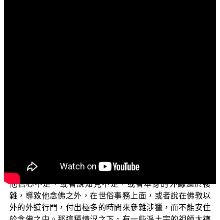
文字內容
各位菩薩：
阿彌陀佛！
今天我們要來探討的題目就是說：何謂專修與雜修？
那麼這個問題，在淨土法門中比較會常常提到所謂說
「專修」與「雜修」，但是為什麼會提到專修與雜修呢？
那麼它實質上的意義又是如何呢？我們針對這個部分，來
了解一下。
修學淨土法門的，依於信願行的方法，當然希望自己
能夠因為念佛，而決定能往生。但是有一些念佛人，因為
他信心不足，或者說知見不足，或者本身的外緣過於複
雜，導致他念佛之外，在世俗事務上面，或者說在佛教以
外的外道行門，付出極多的時間來參雜涉獵，而不能安住
於念佛之中。那這種情況之下，有一些淨土宗的祖師大德