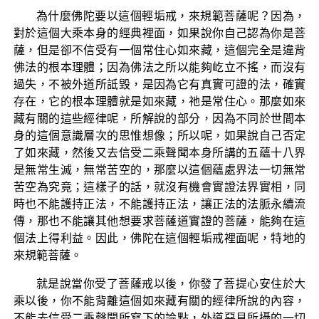
為什麼佛陀要以這個輕垢戒，來規範菩薩呢？因為，
對於這個大乘本身的經典裡面，如果說你自己認為你是菩
薩，但是卻不信受有一個常住心如來藏，這個完全是違背
佛法的根本理體；因為佛法之所以能夠屹立不搖，而沒有
過失，不被外道所詆毀，是因為它有真實可證的法，確實
存在，它的根本理體就是如來藏，祂是常住心。那麼如來
藏有關的這些經律呢，所解說的部分，因為不同於世間本
身的這個意識層次的思惟想像；所以呢，如果說自己否定
了如來藏，然後又去信受二乘聲聞本身所講的五蘊十八界
是無常生滅，無常苦空的，那麼以這個蘊處界法一切無常
苦空為究竟；這樣子的話，就沒有機會實證法界實相，同
時也不能護持正法，不能護持正法，讓正法的法脈永續流
傳，那也不能讓其他想要求菩薩道實證的菩薩，能夠在這
個法上得利益。因此，佛陀在這個輕垢戒裡面呢，特地的
來規範菩薩。
就是說當你受了菩薩戒以後，你發了菩提心安住於大
乘以後，你不能背離這個如來藏有關的經律所說的內容，
不能去信受二乘聲聞所寫下的論點，外道惡見所攝的一切