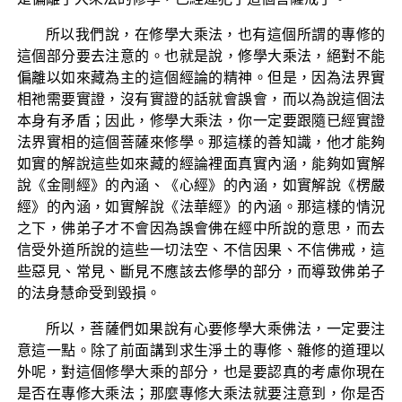
所以我們說，在修學大乘法，也有這個所謂的專修的
這個部分要去注意的。也就是說，修學大乘法，絕對不能
偏離以如來藏為主的這個經論的精神。但是，因為法界實
相祂需要實證，沒有實證的話就會誤會，而以為說這個法
本身有矛盾；因此，修學大乘法，你一定要跟隨已經實證
法界實相的這個菩薩來修學。那這樣的善知識，他才能夠
如實的解說這些如來藏的經論裡面真實內涵，能夠如實解
說《金剛經》的內涵、《心經》的內涵，如實解說《楞嚴
經》的內涵，如實解說《法華經》的內涵。那這樣的情況
之下，佛弟子才不會因為誤會佛在經中所說的意思，而去
信受外道所說的這些一切法空、不信因果、不信佛戒，這
些惡見、常見、斷見不應該去修學的部分，而導致佛弟子
的法身慧命受到毀損。
所以，菩薩們如果說有心要修學大乘佛法，一定要注
意這一點。除了前面講到求生淨土的專修、雜修的道理以
外呢，對這個修學大乘的部分，也是要認真的考慮你現在
是否在專修大乘法；那麼專修大乘法就要注意到，你是否