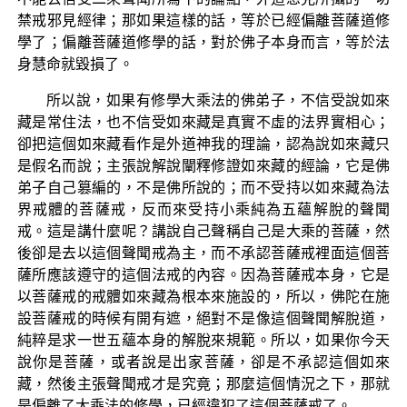
禁戒邪見經律；那如果這樣的話，等於已經偏離菩薩道修
學了；偏離菩薩道修學的話，對於佛子本身而言，等於法
身慧命就毀損了。
所以說，如果有修學大乘法的佛弟子，不信受說如來
藏是常住法，也不信受如來藏是真實不虛的法界實相心；
卻把這個如來藏看作是外道神我的理論，認為說如來藏只
是假名而說；主張說解說闡釋修證如來藏的經論，它是佛
弟子自己篡編的，不是佛所說的；而不受持以如來藏為法
界戒體的菩薩戒，反而來受持小乘純為五蘊解脫的聲聞
戒。這是講什麼呢？講說自己聲稱自己是大乘的菩薩，然
後卻是去以這個聲聞戒為主，而不承認菩薩戒裡面這個菩
薩所應該遵守的這個法戒的內容。因為菩薩戒本身，它是
以菩薩戒的戒體如來藏為根本來施設的，所以，佛陀在施
設菩薩戒的時候有開有遮，絕對不是像這個聲聞解脫道，
純粹是求一世五蘊本身的解脫來規範。所以，如果你今天
說你是菩薩，或者說是出家菩薩，卻是不承認這個如來
藏，然後主張聲聞戒才是究竟；那麼這個情況之下，那就
是偏離了大乘法的修學，已經違犯了這個菩薩戒了。