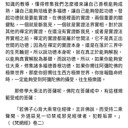
知識的教導，懂得修集我們怎麼樣來讓自己善根能夠成
熟，讓自己能夠培植更多福德，讓自己能夠發起功德。發
起功德就是要能實證，在佛道裡面的實證，兩個重要的關
鍵點，一個就是斷我見，一個就是實證法界實相。對於說
其他的禪定的實證，在還沒有實證斷我見，或者是實證法
界實相之前，禪定的實證都是屬於世間法，它不是真正出
世間的功德；因為在禪定的實證本身，還是在落於三界中
的生死輪迴。所以說功德本身呢，就在真正於能夠解脫，
以能夠真實解脫為基礎，而說功德。所以，如果你能夠安
住大乘，修集諸多福德善根功德，如果你嚮往阿彌陀佛的
極樂世界，那麼你迴嚮往生西方極樂世界，你捨報臨命終
時，一定能夠受到阿彌陀佛的攝受，往生極樂國。
那修學大乘法的菩薩呢，佛陀在菩薩戒中，有這樣規
範受戒的菩薩：
「若佛子心背大乘常住經律，言非佛說，而受持二乘
聲聞、外道惡見一切禁戒邪見經律者，犯輕垢罪。」
（《梵網經》卷二）