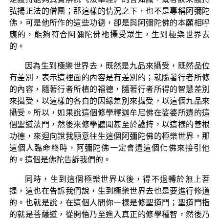
弘揚正法的僧團；那這樣的情況之下，也不是專稱阿彌陀
佛，可是他所作的這些功德，卻是與阿彌陀佛的本願相呼
應的，能夠符合阿彌陀佛祂攝受眾生，生到極樂世界去
的。
因為生到極樂世界去，既然是九品來攝受，既然品位
有差別，表示這裡面的內容是有差別的；就隨著行者所修
的內容，隨著行者所植的福德，隨著行者所得的智慧差別
來攝受，以這樣的各自的因緣差別來攝受，以這個九品來
攝受。所以，如果說這個修學釋迦牟尼佛在娑婆所遺的這
個聖道法門，然後來修學聽聞甚至於護持，以這樣的善根
功德，來迴向說我願意往生這個阿彌陀佛的極樂世界，那
這個人臨命終時，阿彌陀佛一定會遣這個化佛來接引他
的。這個是佛陀告訴我們的。
同時，生到這個極樂世界以後，得不退轉於無上菩
提，這也在告訴我們說，生到極樂世界去也是要進行修道
的。也就是說，在這個人間你一樣是修聖道門；聖道門指
的就是菩薩道，從開悟乃至進入真正的修學種智，然後乃