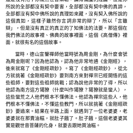
所說的全部都沒有契中要害，全部都沒有契中佛的真諦，
全部都沒有契中佛所說的真理如來藏，沒有契入佛所說的
這個真如，這樣子雖然你言詞非常的辯了，所以「言雖
辯」，但是沒有真正的真正的了知佛法的法要。那這個在
我們佛法的故事裡、佛典的故事裡面，這個《高僧傳》裡
面，就很有名的這個故事。
當時，德山宣鑒禪師他當時號為周金剛，為什麼會號
為周金剛呢？因為他認為，認為他非常地通《金剛經》，
後來就寫了《金剛經疏鈔》。寫了《金剛經疏鈔》，從北
方就挑著《金剛經疏鈔》要到南方來對禪宗已經開悟的這
些祖師，要對這些祖師挑戰；認為說他非常的了得，所以
他認為南方這方獦獠（什麼叫作獦獠？獦獠就是蠻人），
這些蠻荒之人他們根本不懂佛法。他認為禪宗這些人，他
們根本不懂佛法，不懂這些教門，所以就挑著《金剛經疏
鈔》要過來。結果在半路上面，就遇到了一位老婆婆，老
婆婆就在那賣油糍，就肚子餓了。肚子餓，這個老婆婆其
實是觀世音菩薩的化身，就要去跟她買油糍。