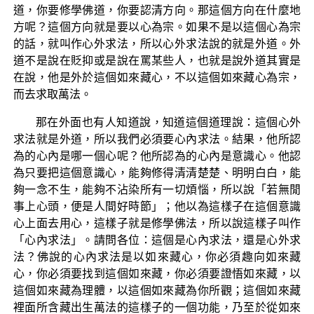
道，你要修學佛道，你要認清方向。那這個方向在什麼地
方呢？這個方向就是要以心為宗。如果不是以這個心為宗
的話，就叫作心外求法，所以心外求法說的就是外道。外
道不是說在貶抑或是說在罵某些人，也就是說外道其實是
在說，他是外於這個如來藏心，不以這個如來藏心為宗，
而去求取萬法。
那在外面也有人知道說，知道這個道理說：這個心外
求法就是外道，所以我們必須要心內求法。結果，他所認
為的心內是哪一個心呢？他所認為的心內是意識心。他認
為只要把這個意識心，能夠修得清清楚楚、明明白白，能
夠一念不生，能夠不沾染所有一切煩惱，所以說「若無閒
事上心頭，便是人間好時節」；他以為這樣子在這個意識
心上面去用心，這樣子就是修學佛法，所以說這樣子叫作
「心內求法」。請問各位：這個是心內求法，還是心外求
法？佛說的心內求法是以如來藏心，你必須趣向如來藏
心，你必須要找到這個如來藏，你必須要證悟如來藏，以
這個如來藏為理體，以這個如來藏為你所觀；這個如來藏
裡面所含藏出生萬法的這樣子的一個功能，乃至於從如來