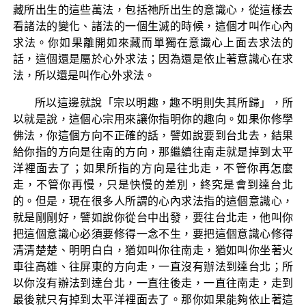
藏所出生的這些萬法，包括祂所出生的意識心，從這樣去
看諸法的變化、諸法的一個生滅的時候，這個才叫作心內
求法。你如果離開如來藏而單獨在意識心上面去求法的
話，這個還是屬於心外求法；因為還是依止著意識心在求
法，所以還是叫作心外求法。
所以這邊就說「宗以明趣，趣不明則失其所歸」，所
以就是說，這個心宗用來讓你指明你的趣向。如果你修學
佛法，你這個方向不正確的話，譬如說要到台北去，結果
給你指的方向是往南的方向，那繼續往南走就是掉到太平
洋裡面去了；如果所指的方向是往北走，不管你再怎麼
走，不管你再慢，只是快慢的差別，終究是會到達台北
的。但是，現在很多人所謂的心內求法指的這個意識心，
就是剛剛好，譬如說你從台中出發，要往台北走，他叫你
把這個意識心必須要修得一念不生，要把這個意識心修得
清清楚楚、明明白白，猶如叫你往南走，猶如叫你坐著火
車往高雄、往屏東的方向走，一直沒有辦法到達台北；所
以你沒有辦法到達台北，一直往後走，一直往南走，走到
最後就只有掉到太平洋裡面去了。那你如果能夠依止著這