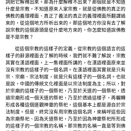
詞把它解釋出來。那為什麼解釋不出來？那個就是不知道
什麼是宗教，不知道原來人家宗教，就是從佛教的真正的
佛教的義理裡面、真正了義法的真正的義理裡面所翻譯過
來的，從這個地方所析出來的。那這個地方你沒有去了解
說宗教的這個源頭是從什麼地方來的，你怎麼知道說佛教
是不是宗教？
從這個宗教的這樣子的定義，從宗教的這個語言的這
樣子的辭源裡面去了解的時候，我們就不難了解說，宗教
其實在漢語裡面，上一集裡面所講的，在漢語裡面原來並
沒有宗教的這樣子的一個名詞。在漢語裡面其實就是只有
宗、宗廟、宗法制度，就是只有這樣子的一個名詞。也就
是說，中國的傳統文化裡面是以宗法制度為主；所以，對
於宗廟的這樣子的一個祭祀，乃至於天道的一個祭祀，透
過宗廟形成一個天道的祭祀，乃至於透過這樣子，再輾轉
形成各種這個道觀神靈的祭祀，這個基本上都是源自於宗
法制度。但是，終究沒有用宗教這個名詞，來稱呼這些因
為宗廟祭祀、因為天道祭祀，乃至於因為神靈祭祀所形成
的這樣子的一個宗教的名稱。那宗教的名稱一直是等到佛