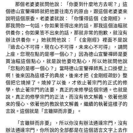
那個老婆婆就問他說：「你要到什麼地方去呢？」這
個德山宣鑒禪師就把他要往南方的原由，跟這個老婆婆來
說明這個原委。老婆婆就說：「你懂得這個《金剛經》，
那我問你一句話，你如果答得出來的話，那我這個油糍就
供養你；你如果答不出來的話，那就非常的抱歉，就沒有
辦法供養你。」她就問他說：「《金剛經》裡面不是說
『過去心不可得，現在心不可得，未來心不可得』，請問
上座，您現在點的是哪一個心？」因為德山宣鑒禪師是要
買油糍這個點心，就是說他要吃點心，所以她就問他說
「您點的是哪一個心？」當時德山宣鑒禪師馬上口掛壁上
啊！後來因為這樣子的典故，後來才把《金剛經疏鈔》整
個把它燒掉了。燒掉了以後，才依止著宗門的正式的修
學，依止著宗門的法要，真正的來修學這個宗通。也就是
說，真正的修學宗門的正法，而沒有依文解義、依著他原
來的慢心、依著他的教說依文解義，繼續的執著這樣子的
言說。這個就是「言雖辯而非要」。
「言雖辯而非要」，所以你沒有辦法通達宗門，沒有
辦法通達宗門，你所說的全部都是在這個語言文字上去作