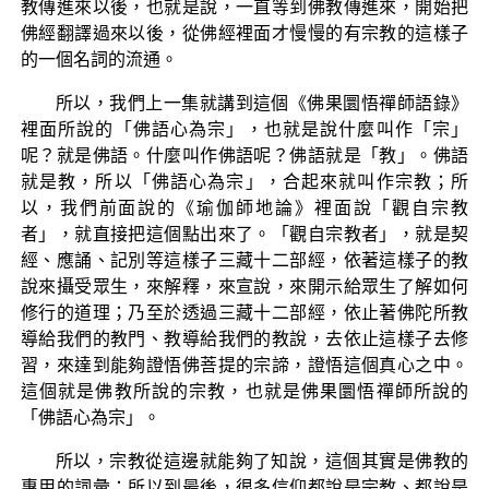
教傳進來以後，也就是說，一直等到佛教傳進來，開始把
佛經翻譯過來以後，從佛經裡面才慢慢的有宗教的這樣子
的一個名詞的流通。
所以，我們上一集就講到這個《佛果圜悟禪師語錄》
裡面所說的「佛語心為宗」，也就是說什麼叫作「宗」
呢？就是佛語。什麼叫作佛語呢？佛語就是「教」。佛語
就是教，所以「佛語心為宗」，合起來就叫作宗教；所
以，我們前面說的《瑜伽師地論》裡面說「觀自宗教
者」，就直接把這個點出來了。「觀自宗教者」，就是契
經、應誦、記別等這樣子三藏十二部經，依著這樣子的教
說來攝受眾生，來解釋，來宣說，來開示給眾生了解如何
修行的道理；乃至於透過三藏十二部經，依止著佛陀所教
導給我們的教門、教導給我們的教說，去依止這樣子去修
習，來達到能夠證悟佛菩提的宗諦，證悟這個真心之中。
這個就是佛教所說的宗教，也就是佛果圜悟禪師所說的
「佛語心為宗」。
所以，宗教從這邊就能夠了知說，這個其實是佛教的
專用的詞彙；所以到最後，很多信仰都說是宗教、都說是