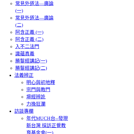
常見外道法—廣論
(一)
常見外道法—廣論
(二)
阿含正義 (一)
阿含正義 (二)
入不二法門
識蘊真義
勝鬘經講記(一)
勝鬘經講記(二)
法義辨正
明心與初地釋
宗門與教門
壇經辨訛
力挽狂瀾
訪談專欄
年代MUCH台--發現
新台灣 採訪正覺教
育基金會(一)