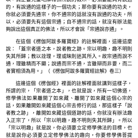
的，有說通的這樣子的一個功夫；那你要有說通的功夫，
你就必須要先通宗，你不通宗的話就沒有說通的功夫，所
以，必須要先有這個宗通；自不通宗的話，就沒有辦法能
夠說出這個真正的佛法，所以才會說「宗通說亦通」。
在這個《楞伽阿跋多羅寶經》的註解裡面，這邊這麼
說：「蓋宗者道之本，說者教之跡。宗以明趣，趣不明則
失其所歸；教以詮理，理或昧則迷其所入。故宗通而說不
通，理雖精而不顯；說通而宗不通，言雖辯而非要，而二
者實相須為用。」（《楞伽阿跋多羅寶經註解》卷三）
這邊這個《楞伽經》裡面的註解裡面就講到這樣子，
所謂的宗，「宗者道之本」，也就是說，所有一切佛道，
修學佛法如果離開了如來藏、離開了如來藏這個心宗的
話，如果離開如來藏這個心宗去修行的話，那這樣子「說
者教之跡」，離開如來藏這個道跡的話，你就沒有辦法趣
入正宗了，所以「宗以明趣，趣不明則失其所歸」。所以
「宗以明趣」就是說，你必須要立定修學佛法的目標，也
就是說你必須要立定修學佛法的趣向，你要修學佛菩提