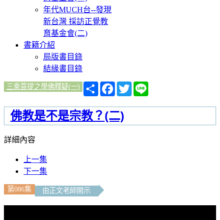
年代MUCH台--發現
新台灣 採訪正覺教
育基金會(二)
書籍介紹
局版書目錄
結緣書目錄
分
Facebook
Twitter
Line
三乘菩提之學佛釋疑(一)
享
佛教是不是宗教？(二)
詳細內容
上一集
下一集
第086集
由正文老師開示