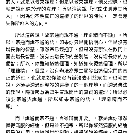
的人，就是以教來詮理；但是以教來詮理，他又理昧，也
就是說他昧於理的真理；所以這邊說「理或昧則迷其所
入」，因為你不明真正的這樣子的理趣的時候，一定會迷
失你所趣入的方向。
所以這邊說「故宗通而說不通，理雖精而不顯」。所
以，宗通而說不通的話，如果你只是開悟明心，但是沒有
增長你的智慧，雖然宗已經通了，但是沒有辦法在教門上
面去增長智慧，沒有去增長你的差別智，沒有增長你的方
便智；所以，你雖知道這個理，知道如來藏這個理，所以
「理雖精」，但是，沒有辦法為眾生顯發出這個宗門的真
正的道理，也就是說你並沒有辦法去利益眾生。也就是
說，必須要透過你親證的這樣子的一個理地，而透過佛法
的教說，隱覆密意為眾生宣說開悟的真實的道理；所以必
須要宗通與說通，所以如果宗通的話，「理雖精而不
顯」。
而「說通而宗不通，言雖辯而非要」，就是說你雖然
懂得滿腹的經論，但是並不通宗，所以你縱然滿腹的經論
還是沒有用；你縱然世智辯聰，講得滿腹的經論，但是你