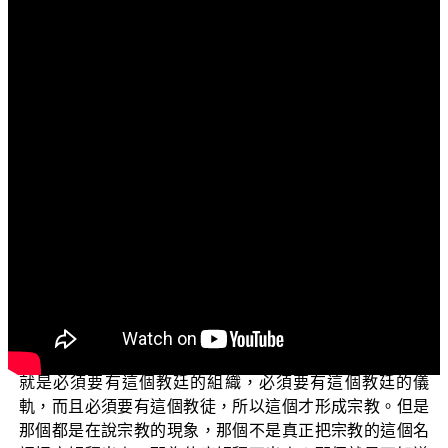
文字內容
各位菩薩：
阿彌陀佛！
我們這一集要繼續跟各位分享還是「學佛釋疑」裡面
的這個「佛教是不是宗教？」的這個問題。
那上一集裡面有談到「宗教」，何謂宗教；也就是
說，我們要了解佛教是不是宗教，必須要先了解說，那什
麼叫作宗教，宗教它所代表的是什麼意涵。那其實現在對
於「宗教」其實已經是莫衷紛紜了。其實包括研究宗教學
的人，你問他說「何謂宗教？」你突然問他「何謂宗教」
的話，他還傻眼呢！他會跟你講很多：所謂的宗教，宗教
就是必須要有這個教廷的組織，必須要有這個教廷的儀
軌，而且必須要有這個教徒，所以這個才形成宗教。但是
那個都是在說宗教的現象，那個不是真正把宗教的這個名