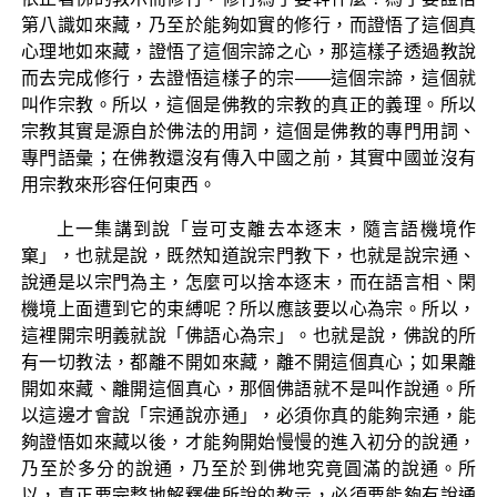
第八識如來藏，乃至於能夠如實的修行，而證悟了這個真
心理地如來藏，證悟了這個宗諦之心，那這樣子透過教說
而去完成修行，去證悟這樣子的宗——這個宗諦，這個就
叫作宗教。所以，這個是佛教的宗教的真正的義理。所以
宗教其實是源自於佛法的用詞，這個是佛教的專門用詞、
專門語彙；在佛教還沒有傳入中國之前，其實中國並沒有
用宗教來形容任何東西。
上一集講到說「豈可支離去本逐末，隨言語機境作
窠」，也就是說，既然知道說宗門教下，也就是說宗通、
說通是以宗門為主，怎麼可以捨本逐末，而在語言相、閑
機境上面遭到它的束縛呢？所以應該要以心為宗。所以，
這裡開宗明義就說「佛語心為宗」。也就是說，佛說的所
有一切教法，都離不開如來藏，離不開這個真心；如果離
開如來藏、離開這個真心，那個佛語就不是叫作說通。所
以這邊才會說「宗通說亦通」，必須你真的能夠宗通，能
夠證悟如來藏以後，才能夠開始慢慢的進入初分的說通，
乃至於多分的說通，乃至於到佛地究竟圓滿的說通。所
以，真正要完整地解釋佛所說的教示，必須要能夠有說通