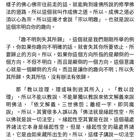
樣子的佛心佛宗往前走的話，就能夠到達佛所說的修學佛
法的道路，所以這個就叫作成佛之道。所以，成佛之道必
須以心為宗，所以這邊才會說「宗以明趣」，也就是說以
這個宗明白你的趣向。
「趣不明則失其所歸」，這個就是我們剛剛所舉的例
子，你如果你趣向不明確的話，就會失其你所要依止、所
要歸止的方向。所以，如果你這個方向所指的是顛倒的一
個方向，不但不明白，而且是顛倒的一個方向，這個意識
心就是一個顛倒的方向，而且是讓你的趣向不明；所以失
其所歸，失其所怙，沒有辦法有依歸。
那「教以詮理，理或昧則迷其所入」，「教以詮
理」，所以不能以教說、不能單獨以教說來依文解義來說
明佛法，「依文解義，三世佛怨；離經一字，即同魔
說」。所以，其實很多人誤以為「佛法就是緣起性空，所
以佛就是說一切法空」。緣起性空其實是在說，這個蘊處
界諸法它本身是緣起性空，但是，緣起性空的蘊處界諸
法，它是由如來藏所出生的。所以，這樣子講說一切法空