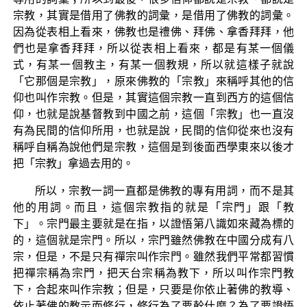
宗教，其實是借用了佛教的詞彙，是借用了佛教的詞彙。
因為從表相上看來，佛教也是禮佛、拜佛、拿香拜拜，他
們也是拿香拜拜，所以從表相上看來，都是有某一個儀
式，有某一個教主，有某一個教規，所以就這樣子就說
「它那個是宗教」，原來佛教的「宗教」來稱呼其他的信
仰也叫作宗教。但是，其實這個宗教一直到西方的這個信
仰，也就是說基督教到中國之前，這個「宗教」也一直沒
有為民間的信仰所用，也就是說，民間的信仰從來也沒有
稱呼自稱為說他們是宗教，這個是到後面西學東來以後才
把「宗教」拿過去用的。
所以，宗教一詞一直都是佛教的專有用詞，而不是其
他的用詞。而且，這個宗教指的就是「宗門」跟「教
下」。宗門最主要就是在指，以證悟第八識如來藏為標的
的，這個就是宗門。所以，宗門雖然佛教在中國分成有八
宗，但是，不是只有禪宗叫作宗門。雖然我們平常都習慣
把禪宗稱為宗門，把天台宗稱為教下，所以叫作宗門教
下，合起來叫作宗教；但是，只要是你依止著佛的教導、
依止著佛的教示而修行，修行為了要幹什麼？為了要證悟