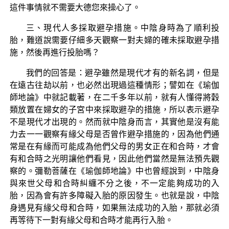
這件事情就不需要大德您來操心了。
三、現代人多採取避孕措施。中陰身時為了順利投
胎，難道說需要仔細多天觀察一對夫婦的確未採取避孕措
施，然後再進行投胎嗎？
我們的回答是：避孕雖然是現代才有的新名詞，但是
在遠古往劫以前，也必然出現過這種情形；譬如在《瑜伽
師地論》中就記載著，在二千多年以前，就有人懂得將穀
類放置在婦女的子宮中來採取避孕的措施，所以表示避孕
不是現代才出現的。然而就中陰身而言，其實他是沒有能
力去一一觀察有緣父母是否曾作避孕措施的，因為他們通
常是在有緣而可能成為他們父母的男女正在和合時，才會
有和合時之光明讓他們看見，因此他們當然是無法預先觀
察的。彌勒菩薩在《瑜伽師地論》中也曾經說到，中陰身
與來世父母和合時糾纏不分之後，不一定能夠成功的入
胎，因為會有許多障礙入胎的原因發生。也就是說，中陰
身遇見有緣父母和合時，如果無法成功的入胎，那就必須
再等待下一對有緣父母和合時才能再行入胎。