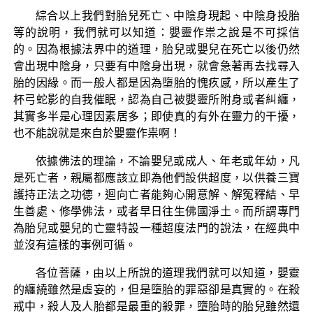
綜合以上我們對胎兒死亡、中陰身現起、中陰身投胎
等的說明，我們就可以知道：嬰靈作祟之說是不可採信
的。因為根據法界中的道理，胎兒或嬰兒在死亡以後仍然
會出現中陰身，只要有中陰身出現，就會急著再去找尋入
胎的因緣。而一般人都是因為墮胎的愧疚感，所以產生了
杯弓蛇影的自我催眠，認為自己被嬰靈所附身或者糾纏，
其實多半是心理因素居多；即使真的有外在靈力的干擾，
也不能說就是來自於嬰靈作祟啊！
依據佛法的理論，不論嬰兒或成人、年老或年幼，凡
是死亡者，親屬都應該立即為他們設供超度，以供養三寶
護持正法之功德，迴向亡者能夠心開意解、解冤釋結、早
生善處、修學佛法，或者早日往生佛國淨土。而所謂專門
為胎兒或嬰兒的亡靈特設一種超度法門的說法，在經典中
並沒有這樣的事例可循。
各位菩薩，由以上所說的道理我們就可以知道，嬰靈
的纏繞雖然是虛妄的，但是墮胎的罪惡卻是真實的。在殺
戒中，殺人及人胎都是最重的殺罪，墮胎時的胎兒雖然還