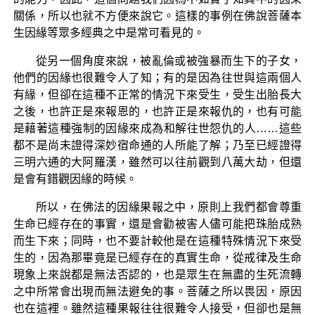
關係，所以也就不方便來說它。這樣的事例在佛說菩薩本
生因緣等眾多經典之中是常可看見的。
從另一個角度來說，被亂倫或被強暴而生下的子女，
他們的因緣也很難令人了知；有的是因為往世與這兩個人
有緣，但卻在這種不正常的情況下來受生，受生出胎長大
之後，也許正是來報恩的，也許正是來報仇的，也有可能
是藉著這種強制的因緣來成為和解往世怨仇的人……這些
都不是尚未證得深妙宿命通的人所能了解；乃至已經證得
三明六通的大阿羅漢，雖然可以往前觀到八萬大劫，但還
是會有錯觀因緣的時候。
所以，在佛法的因緣果報之中，原則上我們都會尊重
生命已經存在的事實，還是會勸被害人儘可能把珠胎成熟
而生下來；同時，也不要計較他是在這種特殊情況下來受
生的，因為那畢竟是已經存在的真實生命，從戒律及生命
現象上來說都是無法否認的，也是眾生在無盡的生死流轉
之中所常會出現而無法避免的事。菩薩之所以畏因，原因
也在這裡。雖然這種果報往往很難令人接受，但卻也是無