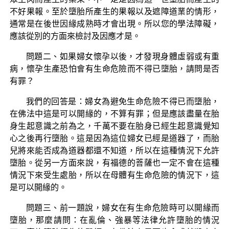
不好果報。至於墮胎所產生的果報以及遮障道業的情形，
通常是在後世因緣成熟時才會出現。所以您的學法障礙，
應該從別的方面來檢討及因應才是。
問題二、如果婦女懷孕以後，才發現身體虛弱或有重
病，懷孕生產恐怕會有生命危險而不得已墮胎，請問是否
有罪？
我們的回答是：婦女為避免生命危險不得已而墮胎，
在佛法中這是可以開緣的，不算有罪；但是應該盡量在胎
身生起意識之前為之，千萬不要在胎身已經生起意識覺知
心之後再行墮胎。這是因為這位婦女已經是道器了，而胎
兒將來能否成為道器都還不知道，所以在這種情況下允許
墮胎。從另一方面來說，有福德的菩薩也一定不會在這種
情況下來受生處胎，所以在母體有生命危險的情況下，這
是可以開緣的。
問題三、前一題說，婦女在有生命危險時可以開緣而
墮胎，那麼請問：在亂倫、強暴等法律允許墮胎的情況