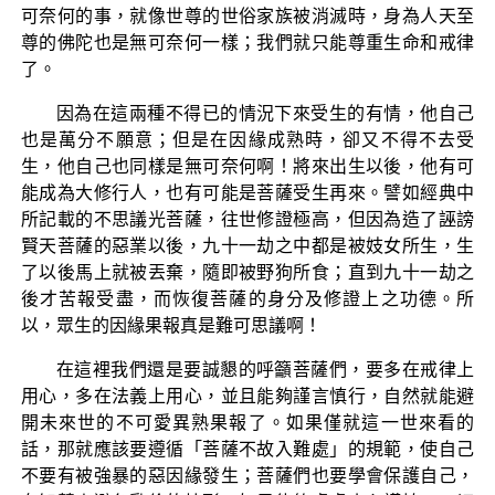
可奈何的事，就像世尊的世俗家族被消滅時，身為人天至
尊的佛陀也是無可奈何一樣；我們就只能尊重生命和戒律
了。
因為在這兩種不得已的情況下來受生的有情，他自己
也是萬分不願意；但是在因緣成熟時，卻又不得不去受
生，他自己也同樣是無可奈何啊！將來出生以後，他有可
能成為大修行人，也有可能是菩薩受生再來。譬如經典中
所記載的不思議光菩薩，往世修證極高，但因為造了誣謗
賢天菩薩的惡業以後，九十一劫之中都是被妓女所生，生
了以後馬上就被丟棄，隨即被野狗所食；直到九十一劫之
後才苦報受盡，而恢復菩薩的身分及修證上之功德。所
以，眾生的因緣果報真是難可思議啊！
在這裡我們還是要誠懇的呼籲菩薩們，要多在戒律上
用心，多在法義上用心，並且能夠謹言慎行，自然就能避
開未來世的不可愛異熟果報了。如果僅就這一世來看的
話，那就應該要遵循「菩薩不故入難處」的規範，使自己
不要有被強暴的惡因緣發生；菩薩們也要學會保護自己，