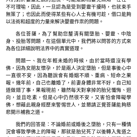
不可理喻，因此，一旦認為是受到嬰靈干擾時，也就束手
無策了；也因此而使得某些有心人士有機可趁，借口能夠
以法術和超度的力量來解決嬰靈作祟的問題。
各位菩薩，為了幫助您釐清有關墮胎、嬰靈、中陰
身、投胎等問題，在這個單元中，我們將以問答的方式來
為各位詳細說明法界中的真實道理。
問題一、我在年輕未婚的時候，由於當時還沒有學
佛，因為女朋友懷孕，於是兩人決定墮胎，但是事後心中
一直很不安，因為聽說會有婚姻不順、重病、短命之果
報。幾年前，自己也離婚了，前妻身體非常不好，自己知
道做錯了事，果報現前，雖然每天對拿掉的胎兒懺悔、迴
向，並且吃素，但是心中仍然很不安，又害怕會障礙學
佛，想藉此親身經歷來警惕世人，並懇請正覺菩薩能夠慈
悲開示補救之道。
我們的回答是：不論婚前或婚後之墮胎，只有一種情
況會導致學佛上的障礙，那就是胎兒死了以後轉入鬼道之