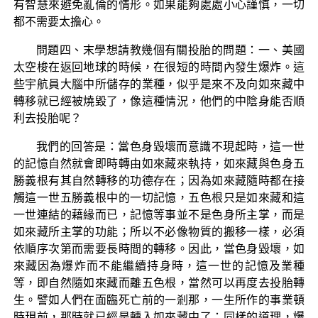
有智慧來避免亂倫的情形。如果能夠處處小心謹慎，一切
都不需要太擔心。
問題四、末學想請教幾個有關投胎的問題：一、美國
太空梭在返回地球的時候，在很短的時間內發生爆炸。這
些宇航員大腦中所儲存的業種，似乎是來不及向如來藏中
轉移就已經被燒毀了，像這種情況，他們的中陰身能否順
利去投胎呢？
我們的回答是：當色身毀壞而意識不現起時，這一世
的記憶自然就會即時轉由如來藏來執持，如來藏與色身五
勝義根有其自然轉移的功德存在；因為如來藏隨時都在接
觸這一世五勝義根中的一切記憶，五色根只是如來藏和這
一世連結的藉緣而已，記憶等事並不是色身所主掌，而是
如來藏所主掌的功能；所以不必像物質的搬移一樣，必須
依順序次第而需要長時間的轉移。因此，當色身毀壞，如
來藏因為爆炸而不能繼續持身時，這一世的記憶及業種
等，即自然隨如來藏而離五色根，當然可以再度去投胎轉
生。譬如人們在面臨死亡前的一剎那，一生所作的事業頓
時現前，那時就已經是轉入如來藏中了；同樣的道理，爆