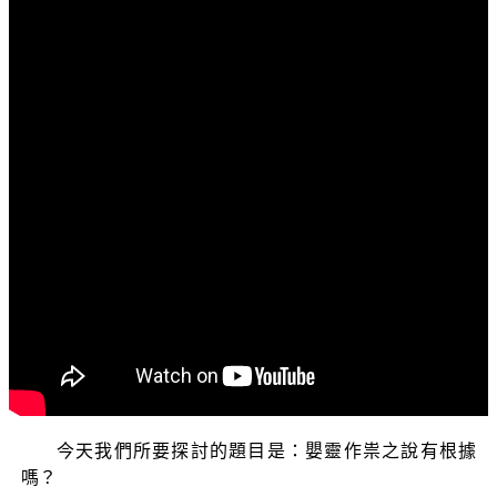
文字內容
各位菩薩：
阿彌陀佛！
歡迎您收看正覺教團的電視弘法節目。目前正在演述
的是「三乘菩提之學佛釋疑」單元，內容主要是針對，一
般尚未學佛的知識分子以及初機學佛人希望了解的佛教基
本常識，和日常生活中的各種疑難雜症，希望透過佛法的
角度，知道應當如何來看待這些問題。我們特別為您搜集
許多大眾極欲了解和探究的題目，由本會多位親教師在節
目中為您一一解答，並且為大家講述這其中的真實道理，
希望能為普羅大眾種下學習正法的因緣，歡迎您繼續收
看。
今天我們所要探討的題目是：嬰靈作祟之說有根據
嗎？