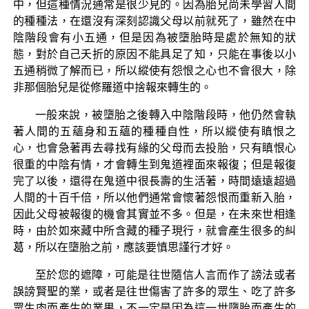
中，但這種情況通常是很少見的。因為胎兒尚未學習人間
的種種法，在還沒有深刻認識父母以前就死了，雖然在中
陰階段會有小五通，但是因為被墮胎時是處於無知的狀
態，對於自己夭折的原因不能具足了知，只能在事後以小
五通稍微了解而已，所以縱使有怨恨之心也不會很大，除
非那個胎兒是從修羅道中捨報來轉生的。
一般來說，被墮胎之後轉入中陰階段時，他仍然會執
著人間的五蘊身和五蘊的種種自性，所以縱使有瞋恨之
心，也會急著再去尋找有緣的父母而去投胎，只有瞋恨心
很重的中陰有情，才會轉生到鬼道裡面來報復；但是報復
完了以後，還得在鬼道中很長壽的生活著，時間遠遠超過
人間的十百千倍，所以他們通常會懷著怨恨而重新入胎，
因此父母被報復的機會其實並不多。但是，在未來世相逢
時，由於如來藏中所含藏的種子現行，就會產生很多的糾
葛，所以在墮胎之前，應該要慎思謹行才好。
至於您的遮障，可能是往世隨信人言而作了謗法或者
誤謗賢聖的業，或者是往世傷害了許多的眾生、吃了許多
眾生肉而產生的業果，不一定是因為這一世墮胎而產生的