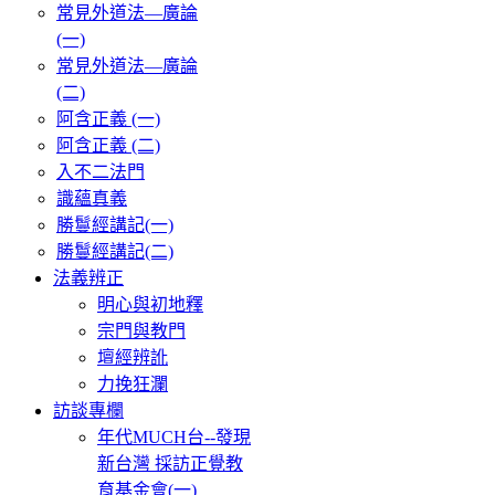
常見外道法—廣論
(一)
常見外道法—廣論
(二)
阿含正義 (一)
阿含正義 (二)
入不二法門
識蘊真義
勝鬘經講記(一)
勝鬘經講記(二)
法義辨正
明心與初地釋
宗門與教門
壇經辨訛
力挽狂瀾
訪談專欄
年代MUCH台--發現
新台灣 採訪正覺教
育基金會(一)