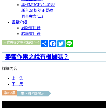
年代MUCH台--發現
新台灣 採訪正覺教
育基金會(二)
書籍介紹
局版書目錄
結緣書目錄
分
Facebook
Twitter
Line
三乘菩提之學佛釋疑(一)
享
嬰靈作祟之說有根據嗎？
詳細內容
上一集
下一集
第068集
由正圜老師開示