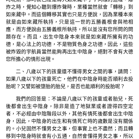
炸之時，覺知心聽到爆炸聲時，業種當然就會「轉移」到
如來藏中。而這個轉移其實也只是方便說，因為業種本來
就是由如來藏所執持，只是這一世的五勝義根會與祂相
應，而方便說由五勝義根所執持，所以並沒有您所問的問
題存在。而且，出生中陰身本來就是如來藏所擁有的功
德，是心法上的功德，不是物質色身之功德，因此，這些
被炸毀的宇航員當然能夠再出生中陰身，絕對不會有大德
您所擔心的情形出現。
二、八歲以下的孩童還不懂得男女之間的事，請問：
如果八歲以下的孩童死亡，他們在中陰身時能否順利去投
胎呢？又譬如被墮胎的胎兒，是否也能順利的投胎呢？
我們的回答是：不論是八歲以下的孩童或者胎兒，死
後都會出生中陰身，除非是造了地獄業或者證得四空定
者，不必經由中陰階段以外，其他有情死後都會出生中陰
身，因此，中陰身的出生和有情死亡時的歲數是沒有關係
的。小兒固然不懂男女之事，但事實上也不盡然；而且轉
移到中陰身時就會有小五通，自然會懂得男女之事，所以