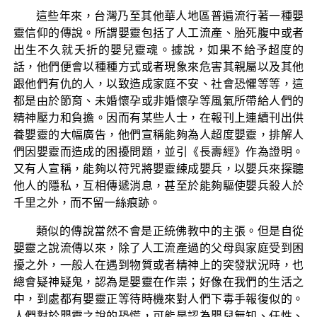
這些年來，台灣乃至其他華人地區普遍流行著一種嬰
靈信仰的傳說。所謂嬰靈包括了人工流產、胎死腹中或者
出生不久就夭折的嬰兒靈魂。據說，如果不給予超度的
話，他們便會以種種方式或者現象來危害其親屬以及其他
跟他們有仇的人，以致造成家庭不安、社會恐懼等等，這
都是由於節育、未婚懷孕或非婚懷孕等風氣所帶給人們的
精神壓力和負擔。因而有某些人士，在報刊上連續刊出供
養嬰靈的大幅廣告，他們宣稱能夠為人超度嬰靈，排解人
們因嬰靈而造成的困擾問題，並引《長壽經》作為證明。
又有人宣稱，能夠以符咒將嬰靈練成嬰兵，以嬰兵來探聽
他人的隱私，互相傳遞消息，甚至於能夠驅使嬰兵殺人於
千里之外，而不留一絲痕跡。
類似的傳說當然不會是正統佛教中的主張。但是自從
嬰靈之說流傳以來，除了人工流產過的父母與家庭受到困
擾之外，一般人在遇到物質或者精神上的突發狀況時，也
總會疑神疑鬼，認為是嬰靈在作祟；好像在我們的生活之
中，到處都有嬰靈正等待時機來對人們下毒手報復似的。
人們對於嬰靈之說的恐慌，可能是認為嬰兒無知、任性、