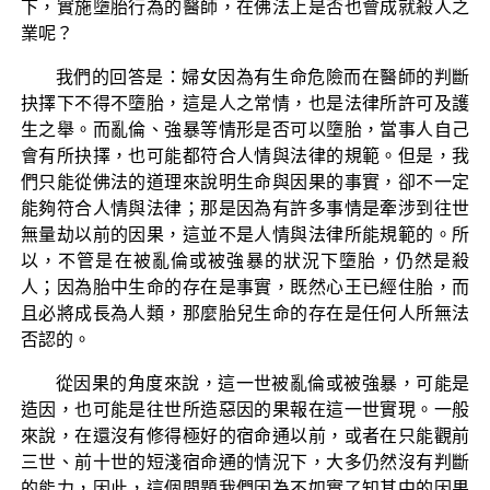
下，實施墮胎行為的醫師，在佛法上是否也會成就殺人之
業呢？
我們的回答是：婦女因為有生命危險而在醫師的判斷
抉擇下不得不墮胎，這是人之常情，也是法律所許可及護
生之舉。而亂倫、強暴等情形是否可以墮胎，當事人自己
會有所抉擇，也可能都符合人情與法律的規範。但是，我
們只能從佛法的道理來說明生命與因果的事實，卻不一定
能夠符合人情與法律；那是因為有許多事情是牽涉到往世
無量劫以前的因果，這並不是人情與法律所能規範的。所
以，不管是在被亂倫或被強暴的狀況下墮胎，仍然是殺
人；因為胎中生命的存在是事實，既然心王已經住胎，而
且必將成長為人類，那麼胎兒生命的存在是任何人所無法
否認的。
從因果的角度來說，這一世被亂倫或被強暴，可能是
造因，也可能是往世所造惡因的果報在這一世實現。一般
來說，在還沒有修得極好的宿命通以前，或者在只能觀前
三世、前十世的短淺宿命通的情況下，大多仍然沒有判斷
的能力，因此，這個問題我們因為不如實了知其中的因果