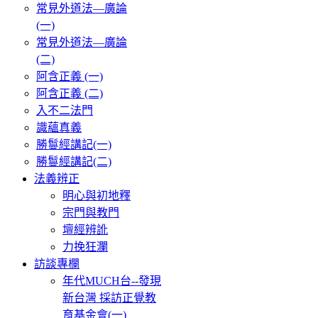
常見外道法—廣論
(一)
常見外道法—廣論
(二)
阿含正義 (一)
阿含正義 (二)
入不二法門
識蘊真義
勝鬘經講記(一)
勝鬘經講記(二)
法義辨正
明心與初地釋
宗門與教門
壇經辨訛
力挽狂瀾
訪談專欄
年代MUCH台--發現
新台灣 採訪正覺教
育基金會(一)