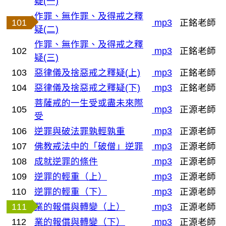
疑(一)
作罪、無作罪、及得戒之釋
101
mp3
正銘老師
疑(二)
作罪、無作罪、及得戒之釋
102
mp3
正銘老師
疑(三)
103
惡律儀及捨惡戒之釋疑(上)
mp3
正銘老師
104
惡律儀及捨惡戒之釋疑(下)
mp3
正銘老師
菩薩戒的一生受或盡未來際
105
mp3
正源老師
受
106
逆罪與破法罪孰輕孰重
mp3
正源老師
107
佛教戒法中的「破僧」逆罪
mp3
正源老師
108
成就逆罪的條件
mp3
正源老師
109
逆罪的輕重（上）
mp3
正源老師
110
逆罪的輕重（下）
mp3
正源老師
111
業的報償與轉變（上）
mp3
正源老師
112
業的報償與轉變（下）
mp3
正源老師