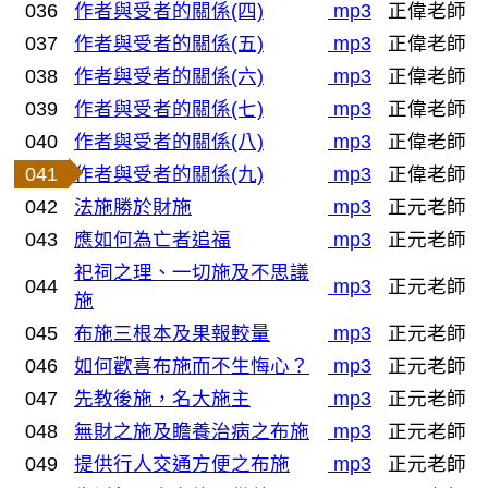
036
作者與受者的關係(四)
mp3
正偉老師
037
作者與受者的關係(五)
mp3
正偉老師
038
作者與受者的關係(六)
mp3
正偉老師
039
作者與受者的關係(七)
mp3
正偉老師
040
作者與受者的關係(八)
mp3
正偉老師
041
作者與受者的關係(九)
mp3
正偉老師
042
法施勝於財施
mp3
正元老師
043
應如何為亡者追福
mp3
正元老師
祀祠之理、一切施及不思議
044
mp3
正元老師
施
045
布施三根本及果報較量
mp3
正元老師
046
如何歡喜布施而不生悔心？
mp3
正元老師
047
先教後施，名大施主
mp3
正元老師
048
無財之施及瞻養治病之布施
mp3
正元老師
049
提供行人交通方便之布施
mp3
正元老師