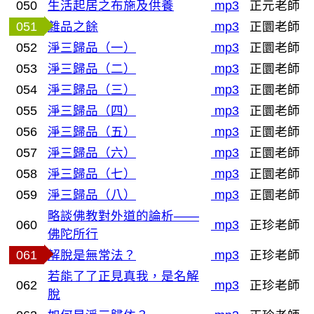
050
生活起居之布施及供養
mp3
正元老師
051
雜品之餘
mp3
正圜老師
052
淨三歸品（一）
mp3
正圜老師
053
淨三歸品（二）
mp3
正圜老師
054
淨三歸品（三）
mp3
正圜老師
055
淨三歸品（四）
mp3
正圜老師
056
淨三歸品（五）
mp3
正圜老師
057
淨三歸品（六）
mp3
正圜老師
058
淨三歸品（七）
mp3
正圜老師
059
淨三歸品（八）
mp3
正圜老師
略談佛教對外道的論析——
060
mp3
正珍老師
佛陀所行
061
解脫是無常法？
mp3
正珍老師
若能了了正見真我，是名解
062
mp3
正珍老師
脫