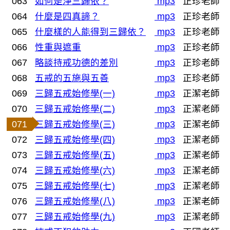
063
如何是淨三歸依？
mp3
正珍老師
064
什麼是四真諦？
mp3
正珍老師
065
什麼樣的人能得到三歸依？
mp3
正珍老師
066
性重與遮重
mp3
正珍老師
067
略談持戒功德的差別
mp3
正珍老師
068
五戒的五施與五善
mp3
正珍老師
069
三歸五戒始修學(一)
mp3
正潔老師
070
三歸五戒始修學(二)
mp3
正潔老師
071
三歸五戒始修學(三)
mp3
正潔老師
072
三歸五戒始修學(四)
mp3
正潔老師
073
三歸五戒始修學(五)
mp3
正潔老師
074
三歸五戒始修學(六)
mp3
正潔老師
075
三歸五戒始修學(七)
mp3
正潔老師
076
三歸五戒始修學(八)
mp3
正潔老師
077
三歸五戒始修學(九)
mp3
正潔老師