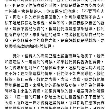
症，但是到了住院療養的時候，他還是覺得要再吃魚吃肉
才夠補。像這樣的人，你如果告訴他說：「不要再吃肉
了，再吃，你的病情會更嚴重的。他可能還是聽不進去，
私下還是偷偷地吃燉雞、蒸魚等等。像這樣根深柢固的觀
念，是很不容易改變的，但是我們還是應該想辦法，找到
他所在意的點，來化解他的疑慮，或者教他觀察自己的色
身，在吃各種不同的食物之後，是會好轉還是變轉壞，要
以證據來改變他的錯誤知見。
另外，當有人的病況已經太嚴重而無法治癒了，我們
知道這個人一定會死的時候，如果我們覺得告訴他實情，
反而會增加他對死亡的恐懼與不安，這樣對這個病人可能
更不好；遇到像這樣的情形，我們倒不如先開導他，教他
歸依，依止三寶，教他要念佛、念法、念僧，還要教他精
勤地供養三寶，來增加他的福德以及功德，以作為他轉生
時以及未來生的資糧。如果有可能的話，還要再為他解釋
說：「這一世的病苦，都是因為在往世曾經作了不善業的
因緣，所以這一世才會有這些苦難，所以你現在應該要真
誠地懺悔罪業啊！因為懺悔也是有很大的功德的，可以逐