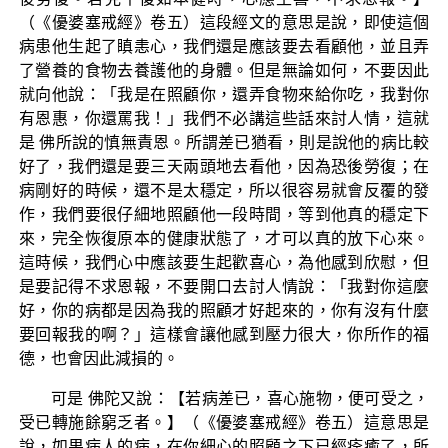
（《優婆塞戒經》卷五）這段經文的意思是說，即使這個
病患他生起了瞋恚心，我們還是應該要去看顧他，並且弄
了營養的食物去養護他的身體。但是無論如何，不要因此
就向他說：「我是在照顧你，還弄食物來給你吃，我對你
有恩惠，你還罵我！」我們不必講這些話來討人情，這就
是 佛所說的慎無責恩。所謂差已猶看，則是說他的病比較
好了，我們還是要三天兩頭地去看他，因為恐後勞復；在
病剛好的時候，還不是太穩定，所以很容易就會反覆的發
作，我們要很仔細地照顧他一段時間，等到他真的穩定下
來，完全恢復原本的健康狀態了，才可以真的放下心來。
這時候，我們心中應該要生起歡喜心，為他感到欣慰，但
是要記得不求恩報，不要開口去討人情說：「我對你這麼
好，你的病都是因為我的照顧才好起來的，你有沒有什麼
要回報我的啊？」這樣會讓他感到壓力很大，你所作的福
德，也會因此減損的。
可是 佛陀又說：【若病差已，喜心施物，便可受之，
受已轉施餘窮乏者。】（《優婆塞戒經》卷五）這意思是
說，如果病人的病，在你細心的照顧之下已經痊癒了，所