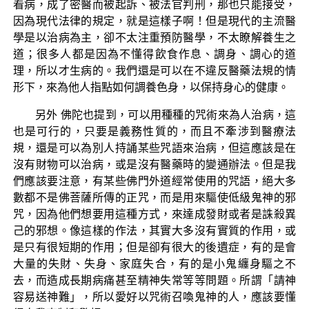
看病，成了密醫而被起訴、被法官判刑，那也只能接受，
因為現代法律的規定，就是這樣子啊！但是現代的主流醫
學是以治病為主，卻不太注重預防醫學，不太瞭解養生之
道；很多人都是因為不懂得飲食作息、調身、調心的道
理，所以才生病的。我們還是可以在不違反醫藥法規的情
形下，來為他人指點如何調養色身，以保持身心的健康。
另外 佛陀也提到，可以用種種的咒術來為人治病，這
也是可行的，只要是義務性質的，而且不牽涉到醫療法
規，還是可以為別人持誦某些咒語來治病，但這應該是在
沒有財物可以治病，或是沒有醫藥時的變通辦法。但是我
們應該要注意，有某些佛門外道經常使用的咒語，絕大多
數都不是佛菩薩所傳的正咒，而是用來驅使低級鬼神的邪
咒，因為他們想要用這種方式，來達成發財或者是誅殺異
己的邪想。像這樣的作法，其實大多沒有實質的作用，或
是只有很短期的作用；但是卻有很大的後遺症，有的是會
大量的失財、失身、家庭失合，有的是小鬼纏身驅之不
去，而造成長期病痛甚至精神失常等等問題。所謂「請神
容易送神難」，所以愛好以咒術召喚鬼神的人，應該要懂