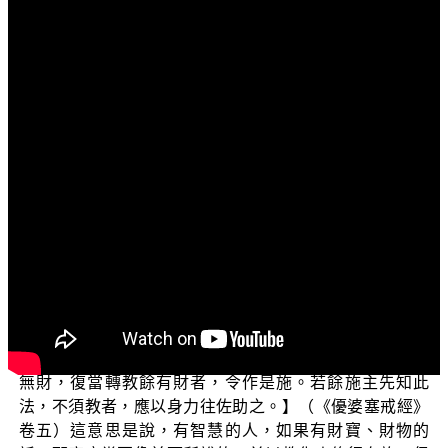
文字內容
各位菩薩：
阿彌陀佛！
歡迎您收看「菩薩正行」的節目，我們在上一次的節
目當中，談到了能捨外物、能捨內外物，以及除了布施內
外物之外還要教化眾生等三種有智慧的布施；以及要先教
後施、怨親等施，才能夠稱為是大施主。今天我們要繼續
來探討：如果我們沒有錢財作布施的話，能夠怎麼做，也
仍然可以成為大施主的道理。
首先，世尊在《優婆塞戒經》卷5當中繼續開示說：
【善男子！智者若有財寶物時，應當如是修行布施；如其
無財，復當轉教餘有財者，令作是施。若餘施主先知此
法，不須教者，應以身力往佐助之。】（《優婆塞戒經》
卷五）這意思是說，有智慧的人，如果有財寶、財物的