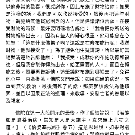
以他非常的歡喜，很感謝你，因此布施了財物給你；如果
是這樣的話，我們是可以欣然接受的，然後再把這些財
物，轉施給其他貧窮困乏的人。但是建議諸位菩薩，在接
受財物的時候，最好要明確地告訴他：「我會把你所送的
財物轉施出去。」因為有些人的疑心很重，他可能會在心
裡想：「這是什麼佛弟子啊？還說是在修布施行呢！我送
財物，他就接受了。」為了避免他生疑誹謗，所以最好當
場就清楚地告訴他說：「我接受，成就你的布施功德和福
德，但是我會幫你轉施出去，給更需要的人。」而且在轉
施之後，還要再告訴他，這筆錢財布施到哪裡去了，免得
他心中一直牽掛著。佛陀又開示說：如果病患的病況，嚴
重到無法救治，最後病死了的話，那麼就該設法為他殯
葬，並且以因果正法的道理，來教導、安慰亡者的眷屬以
及親友。
佛陀在這一大段開示的最後，作了個結論說：【若能
如是瞻養治病，當知是人是大施主，真求無上菩提之
道。】（《優婆塞戒經》卷五）這意思是說，如果對窮
人、病人，你能夠這樣瞻養治病的話，那麼你就是一位大