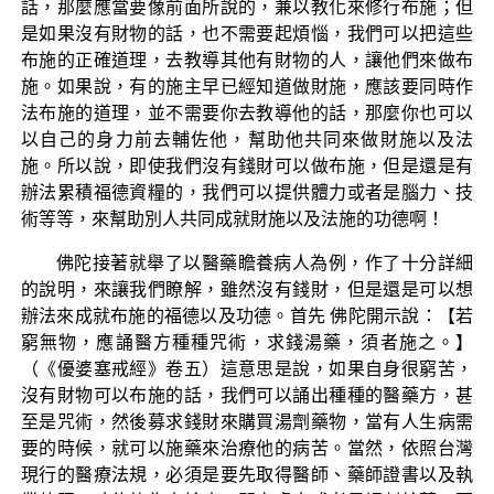
話，那麼應當要像前面所說的，兼以教化來修行布施；但
是如果沒有財物的話，也不需要起煩惱，我們可以把這些
布施的正確道理，去教導其他有財物的人，讓他們來做布
施。如果說，有的施主早已經知道做財施，應該要同時作
法布施的道理，並不需要你去教導他的話，那麼你也可以
以自己的身力前去輔佐他，幫助他共同來做財施以及法
施。所以說，即使我們沒有錢財可以做布施，但是還是有
辦法累積福德資糧的，我們可以提供體力或者是腦力、技
術等等，來幫助別人共同成就財施以及法施的功德啊！
佛陀接著就舉了以醫藥瞻養病人為例，作了十分詳細
的說明，來讓我們瞭解，雖然沒有錢財，但是還是可以想
辦法來成就布施的福德以及功德。首先 佛陀開示說：【若
窮無物，應誦醫方種種咒術，求錢湯藥，須者施之。】
（《優婆塞戒經》卷五）這意思是說，如果自身很窮苦，
沒有財物可以布施的話，我們可以誦出種種的醫藥方，甚
至是咒術，然後募求錢財來購買湯劑藥物，當有人生病需
要的時候，就可以施藥來治療他的病苦。當然，依照台灣
現行的醫療法規，必須是要先取得醫師、藥師證書以及執