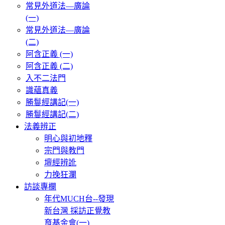
常見外道法—廣論
(一)
常見外道法—廣論
(二)
阿含正義 (一)
阿含正義 (二)
入不二法門
識蘊真義
勝鬘經講記(一)
勝鬘經講記(二)
法義辨正
明心與初地釋
宗門與教門
壇經辨訛
力挽狂瀾
訪談專欄
年代MUCH台--發現
新台灣 採訪正覺教
育基金會(一)