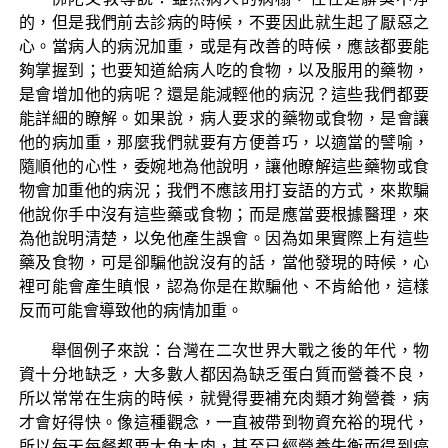
的，但是我們前去診病的時候，不要因此就生起了厭惡之
心。當病人的病況加重，或是有改善的時候，應該都要能
夠掌握到；也要知道給病人吃的食物，以及服用的藥物，
是會增加他的病呢？還是能減輕他的病況？這些我們都要
能詳細的瞭解。如果說，病人要求的藥物或食物，是會讓
他的病加重，那麼我們就要有方便善巧，以適當的譬喻，
隨順他的心性，委婉地為他說明，讓他瞭解這些藥物或食
物會加重他的病況；我們不應該用打妄語的方式，來欺騙
他說你手中沒有這些藥或食物；而是應當要根據醫理，來
為他說明清楚，以免他產生誤會。因為如果實際上有這些
藥及食物，可是卻騙他說沒有的話，當他發現的時候，心
裡可能會產生瞋恨，認為你是在欺騙他、不肯給他，這樣
反而可能會導致他的病情加重。
舉個例子來說：台灣在二次世界大戰之後的年代，物
資十分地缺乏，大多數人都因為缺乏蛋白質而營養不良，
所以常常在生病的時候，就覺得要補充肉類才夠營養，病
才會好得快。像這種觀念，一直被帶到物資充裕的現代，
所以每天每餐都要大魚大肉，甚至已經營養失衡而得到癌