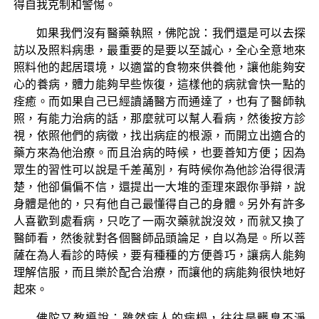
得自我克制和警惕。
如果我們沒有醫藥執照，佛陀說：我們還是可以去探
訪以及照料病患，最重要的是要以至誠心，全心全意地來
照料他的起居環境，以適當的食物來供養他，讓他能夠安
心的養病，體力能夠早些恢復，這樣他的病就會快一點的
痊癒。而如果自己已經讀誦醫方而通達了，也有了醫師執
照，有能力治病的話，那麼就可以幫人看病，然後按方診
視，依照他們的病徵，找出病症的根源，而開立出適合的
藥方來為他治療。而且治病的時候，也要善知方便；因為
眾生的習性可以說是千差萬別，有時候你為他診治得很清
楚，他卻偏偏不信，還提出一大堆的歪理來跟你爭辯，說
身體是他的，只有他自己最懂得自己的身體。另外有許多
人喜歡到處看病，只吃了一兩次藥就說沒效，而就又換了
醫師看，然後就對各個醫師品頭論足，自以為是。所以菩
薩在為人看診的時候，要有種種的方便善巧，讓病人能夠
理解信服，而且樂於配合治療，而讓他的病能夠很快地好
起來。
佛陀又教導說：雖然病人的病榻，往往是髒臭不淨