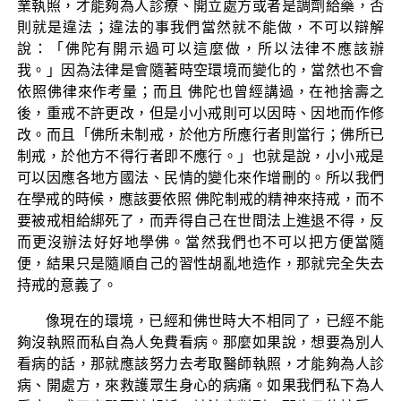
業執照，才能夠為人診療、開立處方或者是調劑給藥，否
則就是違法；違法的事我們當然就不能做，不可以辯解
說：「佛陀有開示過可以這麼做，所以法律不應該辦
我。」因為法律是會隨著時空環境而變化的，當然也不會
依照佛律來作考量；而且 佛陀也曾經講過，在祂捨壽之
後，重戒不許更改，但是小小戒則可以因時、因地而作修
改。而且「佛所未制戒，於他方所應行者則當行；佛所已
制戒，於他方不得行者即不應行。」也就是說，小小戒是
可以因應各地方國法、民情的變化來作增刪的。所以我們
在學戒的時候，應該要依照 佛陀制戒的精神來持戒，而不
要被戒相給綁死了，而弄得自己在世間法上進退不得，反
而更沒辦法好好地學佛。當然我們也不可以把方便當隨
便，結果只是隨順自己的習性胡亂地造作，那就完全失去
持戒的意義了。
像現在的環境，已經和佛世時大不相同了，已經不能
夠沒執照而私自為人免費看病。那麼如果說，想要為別人
看病的話，那就應該努力去考取醫師執照，才能夠為人診
病、開處方，來救護眾生身心的病痛。如果我們私下為人