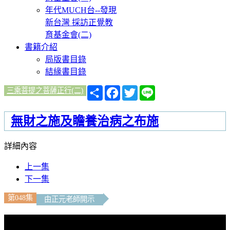
年代MUCH台--發現
新台灣 採訪正覺教
育基金會(二)
書籍介紹
局版書目錄
結緣書目錄
分
Facebook
Twitter
Line
三乘菩提之菩薩正行(二)
享
無財之施及瞻養治病之布施
詳細內容
上一集
下一集
第048集
由正元老師開示