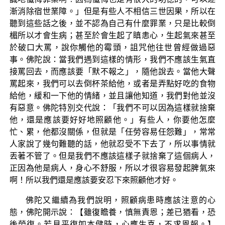
漸消除宿世業障。」但是有些人不相信三世因果，所以在
聽到這些話之後，並不認為自己有什麼罪業，只是比較倒
楣所以才會生病；甚至於會生起了瞋恚心，生起氣來甚至
於破口大罵，說你觸他的霉頭，詛咒他往世曾經做過惡
事。佛陀說：當我們遇到這樣的情形，我們不應該生氣直
接罵回去，而應該要「默不報之」，隨他說去。當他大聲
罵起來，我們可以去倒杯茶給他，或者是弄點好吃的食物
給他，緩和一下他的情緒，並且讓他知道，我們對他並沒
有惡意。佛陀特別交代說：「我們不可以因為這樣就捨棄
他，還是應該要好好地照顧他。」有些人，你要他怎麼
忙、累，他都沒關係，但就是「任勞容易任怨難」，常常
人家說了幾句難聽的話，他就忍受不下去了，所以事情就
丟著不管了。但是我們不應該這樣子就捨棄了這個病人，
正因為他是病人，身心不舒服，所以才很容易發起脾氣來
啊！所以我們還是應該要安忍下來照顧他才好。
佛陀又繼續為我們說明，照顧病患時應該注意的心
態，佛陀開示說：【雖復瞻養，慎無責恩；差已猶看，恐
後勞復。若見平復如本健時，心應生喜，不求恩報。】