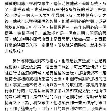
種種的因緣，來利益眾生，這個時候他就不著於有戒，乃
至不非戒取戒。也就是說有些外道所施設的戒法，譬如
說，規定一個人一天要打坐幾個小時，要連續多少天之
後，他就可以獲得開悟的智慧，能獲得明心的智慧；或是
說以能夠每天打坐不停，持續幾百座，來作為明心的一個
標準，這樣子叫作非戒取戒可是一個真正明心開悟的菩
薩，他知道明心開悟事實上是實證第八識如來藏，其實跟
打坐的時間長久不一定相關，所以說這個時候，就能夠不
非戒取戒。
另外導師還說到不取相戒，也就是說有些戒，它是有
戒相的，那是依於某一個因緣而施設；可是有些情況，菩
薩在行菩薩道的時候，是有種種的因緣，那種情況不一定
是符合那樣的戒相所施設的因緣，那個時候對於那樣的戒
相，事實上他不去取。所以說一般的取相戒，都是約束身
行跟口行的，可是菩薩實證了第八識如來藏之後，他所依
的是心地法門，是依於他的心行。這個時候，有時候某些
情況之下，為了利益眾生，他必須要作一些某種身行跟口
行，作了這些身行、口行，目的是要利益眾生；可是表面