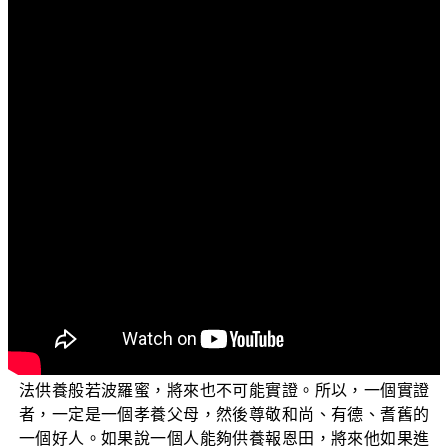
文字內容
各位菩薩：
阿彌陀佛！
上一集我們介紹到〈供養般若波羅蜜〉，前面說要供
養般若波羅蜜，需要先供養父母、師長、和尚、有德、耆
舊等等，等於說要供養報恩田，這樣才算是有供養般若波
羅蜜的法性。為什麼要這樣供養報恩田呢？那就是說，有
了供養報恩田，能夠如實而作，就在我們的身上就有了修
學智慧的一個法性；也就是如果有世間人，能夠懂得報
恩，能夠修集報恩田的福德，然後有這樣的智慧，這個智
慧就可以作為將來實證般若波羅蜜智慧的遠因；如果有人
不能去供養報恩田，那表示他沒有這樣的智慧，就沒有辦
法供養般若波羅蜜，將來也不可能實證。所以，一個實證
者，一定是一個孝養父母，然後尊敬和尚、有德、耆舊的
一個好人。如果說一個人能夠供養報恩田，將來他如果進