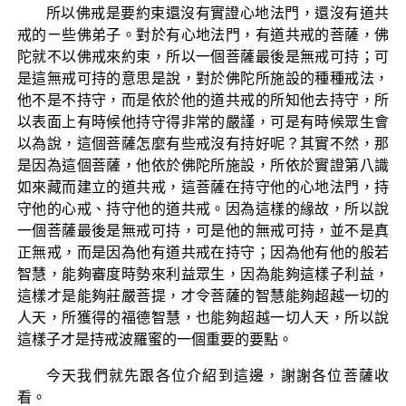
所以佛戒是要約束還沒有實證心地法門，還沒有道共
戒的ㄧ些佛弟子。對於有心地法門，有道共戒的菩薩，佛
陀就不以佛戒來約束，所以一個菩薩最後是無戒可持；可
是這無戒可持的意思是說，對於佛陀所施設的種種戒法，
他不是不持守，而是依於他的道共戒的所知他去持守，所
以表面上有時候他持守得非常的嚴謹，可是有時候眾生會
以為說，這個菩薩怎麼有些戒沒有持好呢？其實不然，那
是因為這個菩薩，他依於佛陀所施設，所依於實證第八識
如來藏而建立的道共戒，這菩薩在持守他的心地法門，持
守他的心戒、持守他的道共戒。因為這樣的緣故，所以說
一個菩薩最後是無戒可持，可是他的無戒可持，並不是真
正無戒，而是因為他有道共戒在持守；因為他有他的般若
智慧，能夠審度時勢來利益眾生，因為能夠這樣子利益，
這樣才是能夠莊嚴菩提，才令菩薩的智慧能夠超越一切的
人天，所獲得的福德智慧，也能夠超越一切人天，所以說
這樣子才是持戒波羅蜜的一個重要的要點。
今天我們就先跟各位介紹到這邊，謝謝各位菩薩收
看。