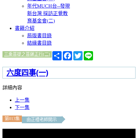
年代MUCH台--發現
新台灣 採訪正覺教
育基金會(二)
書籍介紹
局版書目錄
結緣書目錄
分
Facebook
Twitter
Line
三乘菩提之菩薩正行(二)
享
六度四事(一)
詳細內容
上一集
下一集
第013集
由正禮老師開示