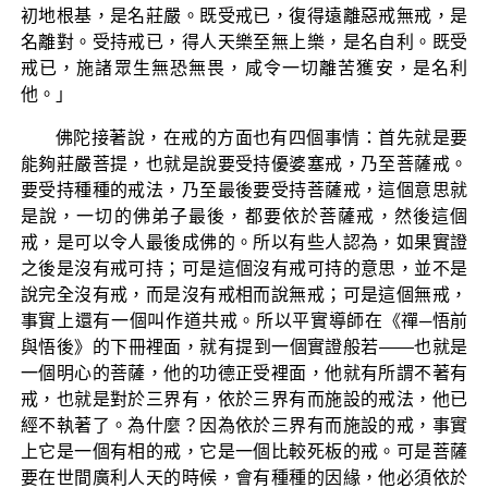
初地根基，是名莊嚴。既受戒已，復得遠離惡戒無戒，是
名離對。受持戒已，得人天樂至無上樂，是名自利。既受
戒已，施諸眾生無恐無畏，咸令一切離苦獲安，是名利
他。」
佛陀接著說，在戒的方面也有四個事情：首先就是要
能夠莊嚴菩提，也就是說要受持優婆塞戒，乃至菩薩戒。
要受持種種的戒法，乃至最後要受持菩薩戒，這個意思就
是說，一切的佛弟子最後，都要依於菩薩戒，然後這個
戒，是可以令人最後成佛的。所以有些人認為，如果實證
之後是沒有戒可持；可是這個沒有戒可持的意思，並不是
說完全沒有戒，而是沒有戒相而說無戒；可是這個無戒，
事實上還有一個叫作道共戒。所以平實導師在《禪─悟前
與悟後》的下冊裡面，就有提到一個實證般若——也就是
一個明心的菩薩，他的功德正受裡面，他就有所謂不著有
戒，也就是對於三界有，依於三界有而施設的戒法，他已
經不執著了。為什麼？因為依於三界有而施設的戒，事實
上它是一個有相的戒，它是一個比較死板的戒。可是菩薩
要在世間廣利人天的時候，會有種種的因緣，他必須依於