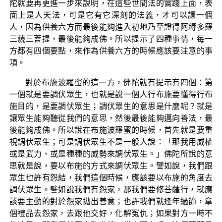
陀就要再更進一步來說明，在這些世間法的實踐上面，表
面上是人天法，可是它有它深刻的法義，才可以讓一個
人，因為供養六方而最後能夠進入初地乃至證得阿耨多羅
三藐三菩提，最後能夠成佛。所以提示了四種事情，每一
方都有四個要點，來作為供養六方的時候應該要注意的事
項。
對於布施波羅蜜的這一方，佛陀就有提示有四個：第
一個就是要調伏眾生，也就是說一個人行布施要懂得行布
施目的，是要調伏眾生；調伏眾生的意思是什麼呢？就是
讓眾生能夠聽從我們的意思，然後最後能夠邁向善法，最
後能夠成佛。所以說在布施波羅蜜的時候，首先就是要重
視調伏眾生；可是調伏眾生不是一般人說：「那我用威權
或是武力、或是種種的威勢來調伏眾生。」佛陀所說的意
思就是說，要以布施的方式來調伏眾生。譬如說，我們跟
眾生也許有怨結，我們這個時候，應該要以布施的角度去
調伏眾生。譬如說我們有怨家，那我們要修菩薩行，就應
該要主動的對於怨家拋出善意；也許我們就逢年過節，拿
個禮品去怨家，去跟他交好，化解冤仇；如果對方一時不