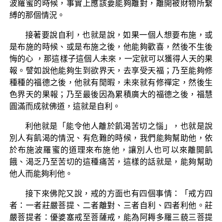
波羅蜜的時候，事實上應該要能夠離對，離開被財物所繫
縛的那個情況。
接著要說自利，也就是說，如果一個人想要布施，或
是布施的時候、或是布施之後，他能夠歡喜，然後不生後
悔的心 ，那這樣子這個人未來，一定就可以獲得人天的果
報。譬如說他能夠生到欲界天，去享受天福；乃至能夠修
種種的福德之後，他就有閒暇，未來就有修禪定，然後生
色界天的果報；乃至最後因為累積廣大的福德之後，福慧
圓滿而成就佛道，這就是自利。
利他就是「能令他人離於飢渴苦切之惱」，也就是說
別人有飢渴的情況、有危難的時候，我們能夠幫助他，依
於布施波羅蜜的道理來布施他，讓別人也可以來離開飢
餓、渴乏乃至苦切的這種痛苦，這樣的話就是，能夠幫助
他人而能夠利他。
接下來佛陀又說，戒的方面也有四個事情：「戒方四
者：一者莊嚴菩提、二者離對、三者自利、四者利他。莊
嚴菩提者：優婆塞戒至菩薩戒，能為阿耨多羅三藐三菩提