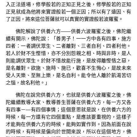
入正法道場，修學般若的正知正見之後，修學般若的正知
正見就成為他將來實證般若一個正因；所以有了遠因、有
了正因，將來這位菩薩就可以真實的實證般若波羅蜜。
佛陀解說了供養六方——供養六波羅蜜之後，佛陀繼
續有開示，佛陀說：「善男子！一一方中各有四事，施方
四者：一者調伏眾生、二者離對、三者自利、四者利他。
若人於財不生慳惜，亦不分別怨親之相、時與非時，是人
則能調伏眾生。於財不惜故能行施，是故得離慳悋之惡，
是名離對。欲施、施時、施已，歡喜不生悔心，是故未來
受人天樂、至無上樂，是名自利。能令他人離於飢渴苦切
之惱，故名利他。」
佛陀在說完供養六方，也就是供養六波羅蜜之後，佛
陀繼續教導大家、教導善生菩薩在供養六方，每一方又各
有四事－—有四個事情；這個意思就是說，在供養六方的
時候，每一方還有它四個重點，是應該要重視的，這樣子
才能夠在供養六方的時候，能夠如實作到。因為前面在說
的時候，有時候是偏向於世間來說，所以在這個地方，佛