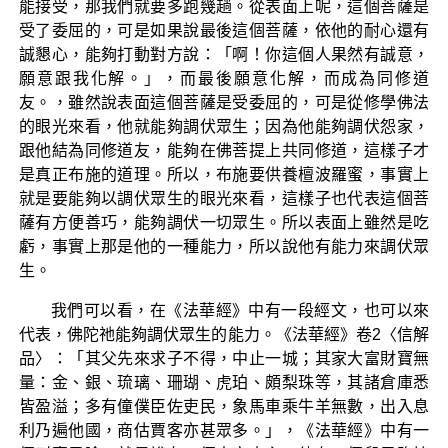
能接受，那我們就要多跑幾趟。從表面上呢，這個菩薩是
受了委屈的，可是如果說最後這個菩薩，依他的耐心還有
誠懇心，能夠打動對方說：「啊！你這個人果然有誠意，
願意跟我化解。」，而最後願意化解，而成為同修道
友。，雖然說表面這個菩薩是受委屈的，可是從修學佛法
的眼光來看，他就能夠調伏眾生；因為他能夠調伏怨家，
跟他結為同修道友，能夠在佛菩提上共同修道，這樣子才
是真正布施的道理。所以，布施要供養檀波羅蜜，事實上
就是要能夠以調伏眾生的眼光來看，這樣子也代表這個菩
薩有方便善巧，能夠調伏一切眾生。所以表面上雖然是吃
虧，事實上那是他的一種能力，所以說他有能力來調伏眾
生。
我們可以看，在《法華經》中有一段經文，也可以來
代表，佛陀祂能夠調伏眾生的能力。《法華經》卷2〈信解
品〉：「其父先來求子不得，中止一城；其家大富財寶無
量：金、銀、琉璃、珊瑚、虎珀、頗梨珠等，其諸倉庫悉
皆盈溢；多有僮僕臣佐吏民，象馬車乘牛羊無數，出入息
利乃遍他國，商估賈客亦甚眾多。」，《法華經》中有一