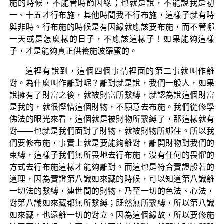
施的時候，不能管時節因緣；也就是說，不能說我是初
一、十五才行布施，其他時間我不行布施，這樣子就有時
與非時。行布施的時候是有因緣就應該要布施，而不管哪
一天或是怎麼樣的日子，不應該這樣子！如果能夠這樣
子，才是能夠真正供養施波羅蜜的。
這裡有說到，這個四個事情裡面的第二事就叫作離
對。為什麼叫作離對呢？離對就是說，我們一般人，如果
說擁有了財富之後，就被財富所繫縛，就認為說這個財富
是我的，就很慳惜這個財物，不願意去布施。我們從修學
佛法的眼光來看，這個就是被財物所繫縛了，那這樣就有
對——也就是我們面對了財物，就被財物所綁住。所以我
們要修布施，事實上就是要能夠離對，離開財物對我們的
束縛，這樣子我們無所畏地去行布施，沒有任何的畏懼的
方式去行布施這樣才能夠離對。而這也是符合實證般若的
道理，因為實證第八識如來藏的時候，可以知道第八識離
一切法的繫縛，連世間的財物，乃至一切的色法、心法，
對第八識如來藏都無所繫縛；既然無所繫縛，所以第八識
如來藏，也遠離一切的對立。因為這個緣故，所以要修施