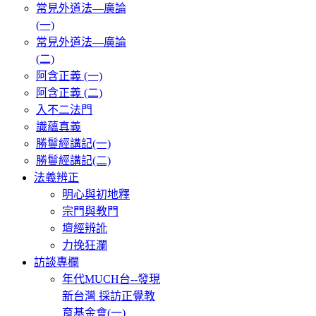
常見外道法—廣論
(一)
常見外道法—廣論
(二)
阿含正義 (一)
阿含正義 (二)
入不二法門
識蘊真義
勝鬘經講記(一)
勝鬘經講記(二)
法義辨正
明心與初地釋
宗門與教門
壇經辨訛
力挽狂瀾
訪談專欄
年代MUCH台--發現
新台灣 採訪正覺教
育基金會(一)