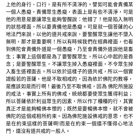
上他的身行、口行，是有所不清淨的。譬如可能會責備某
一個人愚癡，責備眾生愚癡，表面上是有些不清淨，可是
他的用意是要讓眾生能夠警醒說：他錯了！他是陷入無明
的狀態裡面，所以要責備他是愚癡。可是就一個菩薩的心
地法門來說，以他的道共戒來說，要警醒眾生讓他不墮入
無明，那才是重要啊！所以有時候我們在經典裡面，也看
到佛陀會責備外道是一個愚癡，乃至會責備外道說他是畜
生；事實上這個都是為了要警醒眾生，所以心中起的是善
念；是要警醒眾生，不讓眾生掉入愚癡裡面，不令眾生掉
入畜生道裡面去。所以依於這樣子的道共戒，所以一個實
證般若的菩薩，他是不取相戒的，因為依於佛陀的教導，
是應該如是而行啊！最後乃至不取佛戒，因為 佛陀所施設
的戒法，事實上所有的佛戒，統統都要使眾生獲得利益；
所以菩薩依於利益眾生的因素，所以作了種種的行，其實
真正才是能夠暢佛本懷的；既然是要暢佛本懷，就不會被
佛陀的這個戒相所約束。因為佛陀施設佛戒的意思，也不
是在約束這樣的菩薩啊!而是在約束一個還不懂得心地法
門，還沒有道共戒的ㄧ般人。