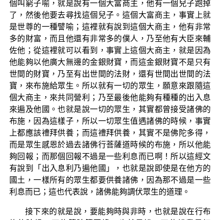
個叫窮子喻，就是說有一個大富商主，他有一個兒子跑掉
了，然後他要去尋找這個兒子。這個大富商主，事實上就
是世尊的一種譬喻；這裡就有說到這個大商主，他有非常
多的財富，而且他還有非常多的僕人，乃至他有大臣來輔
佐他；從這裡就可以看到，事實上這個大商主，就是因為
他能夠以他廣大無邊的金銀財寶，而這金銀財寶不是只有
世間的財寶，乃至有出世間的法財，還有世間出世間的法
寶，來布施給眾生。所以就有一切的眾生，願意來跟隨這
個大商主，來共同營利；乃至最後他能夠有種種的出入息
來遍及他國。也就是說一切的眾生，其實都曾接受諸佛的
布施，因為這樣子，所以一切眾生值遇諸佛的時候，事實
上都應該禮拜供養；而這禮拜供養，其實不是佛陀多得，
而是眾生感恩於過去諸佛行菩薩道時候的布施，所以他能
夠回報；而那個回報不過是一些利息而已啊！所以這經文
有說到「出入息利乃遍他國」，也就是說即使是在他方的
國土，一樣所有的眾生都要供養諸佛，因為那不過是一些
利息而已；這也代表說，諸佛能夠調伏眾生的道理。
接下來的就是說，要能夠時與非時，也就是說在行布