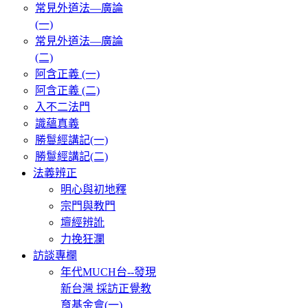
常見外道法—廣論
(一)
常見外道法—廣論
(二)
阿含正義 (一)
阿含正義 (二)
入不二法門
識蘊真義
勝鬘經講記(一)
勝鬘經講記(二)
法義辨正
明心與初地釋
宗門與教門
壇經辨訛
力挽狂瀾
訪談專欄
年代MUCH台--發現
新台灣 採訪正覺教
育基金會(一)