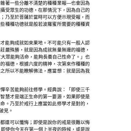
夾雜著一些分離不清楚的種種業報—也會因為
就攝受眾生的功德，在那情況下，因為自己的
究；乃至於菩薩於當時可以方便示現受報，而
這些種種功德就是般若波羅蜜所需要的種種資
，才能夠成就如來果地。不可能只有一般人認
相莊嚴殊勝，就是因為成就無量無邊的福德，
家大眾能夠活命，能夠長養自己性命了。」也
己的福德，根據六度的精神，次第來作種種的
們之所以不能瞭解佛法，應當想：就是因為我
不憚辛苦能夠前往修學。經典說：「即使三千
的智慧才是端正生命的第一要源，如果即使是
生命。乃至於戒行上應當如此修學才是對的，
破見。
你都還可以懺悔；即使是說你的戒是很難以悔
，即使你今天在第一個上半夜的時候，或是說