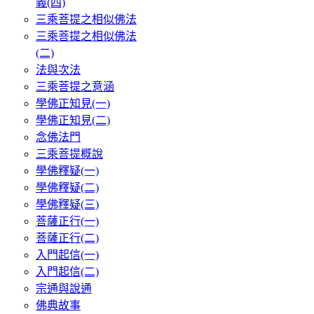
義(四)
三乘菩提之相似佛法
三乘菩提之相似佛法
(二)
法與次法
三乘菩提之意涵
學佛正知見(一)
學佛正知見(二)
念佛法門
三乘菩提概說
學佛釋疑(一)
學佛釋疑(二)
學佛釋疑(三)
菩薩正行(一)
菩薩正行(二)
入門起信(一)
入門起信(二)
宗通與說通
佛典故事