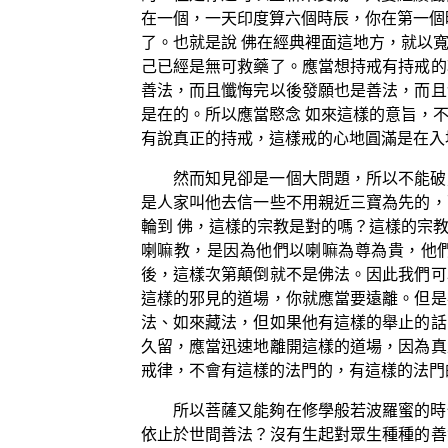
在一個，一天印度算六個時辰，你在第一個
了。也就是說 佛在經典裡面這地方，就以
己已經是無可救藥了。應當想持戒有持戒的
善法，而且懺悔完以後發願也是善法，而且
是在的。所以應當愍念 如來這樣的意旨，
有說真正的持戒，這樣戒的心地圓滿是在入
然而知見卻是一個大問題，所以不能破
是人家叫他去信一些不用親近三寶為先的，
輪到 佛，這樣的宗教是對的嗎？這樣的宗
喇嘛教，是因為他們以喇嘛為尊為貴，他們
後，這樣次第顛倒就不是佛法。因此我們可
這樣的邪見的道場，你就應當要遠離。但是
法、如來藏法，但如果他有這樣的舉止的話
久留，應當迅速地離開這樣的道場，因為真
戒律，不會有這樣的法門的，有這樣的法門
所以菩薩又能夠在修學般若波羅蜜的時
依止於世間善法？沒有生起對眾生種種的善