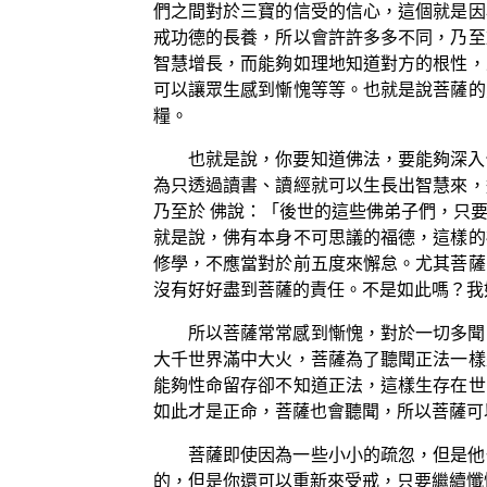
們之間對於三寶的信受的信心，這個就是因
戒功德的長養，所以會許許多多不同，乃至
智慧增長，而能夠如理地知道對方的根性，
可以讓眾生感到慚愧等等。也就是說菩薩的
糧。
也就是說，你要知道佛法，要能夠深入
為只透過讀書、讀經就可以生長出智慧來，
乃至於 佛說：「後世的這些佛弟子們，只
就是說，佛有本身不可思議的福德，這樣的
修學，不應當對於前五度來懈怠。尤其菩薩
沒有好好盡到菩薩的責任。不是如此嗎？我
所以菩薩常常感到慚愧，對於一切多聞
大千世界滿中大火，菩薩為了聽聞正法一樣
能夠性命留存卻不知道正法，這樣生存在世
如此才是正命，菩薩也會聽聞，所以菩薩可
菩薩即使因為一些小小的疏忽，但是他
的，但是你還可以重新來受戒，只要繼續懺