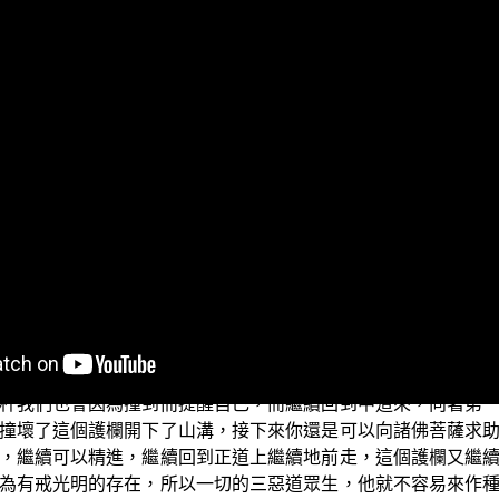
為般若波羅蜜所引生的智慧，能夠長養其他的五度波羅蜜，乃
波羅蜜的時候，一般人就以為是只要專心在經典上用功，這樣
修學種種的功德，一樣要修集種種的福德，而這些功德、福德
智慧作為整個波羅蜜多的主幹，可以依此正道而行。菩薩因此
惡道去。戒就像是我們行走道路的欄杆，又像是道路的護欄，又
杆我們也會因為撞到而提醒自己，而繼續回到中道來，向著第
撞壞了這個護欄開下了山溝，接下來你還是可以向諸佛菩薩求
，繼續可以精進，繼續回到正道上繼續地前走，這個護欄又繼
為有戒光明的存在，所以一切的三惡道眾生，他就不容易來作