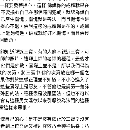
一樣要發菩提心，這樣 佛說你的戒體就是在
，不要擔心自己在哪個時間犯戒，就認為說自
自己產生慚愧；慚愧就是善法，而且懺悔也是
菩提心不退，佛說這樣的戒體還是在的，戒還
戒上能夠精進，破戒就好好地懺悔。而且佛經
個問題。
能夠知道親近三寶。有的人他不親近三寶，可
上師的照片、禮拜上師的老師的種種，最後才
說他們是佛教，實際上並不是！所以我們稱為
樣的次第，將三寶中 佛的次第放在哪一個之
如果你對於這樣正理並不知道，不小心進入了
是這些實際上是惡友，不管他也是說第一義諦
是殊勝的法、種種像是波羅蜜法，但也不可以
不會有這種男女淫欲以來引導說為法門的這種
當這樣來思惟。
慚愧自己的心：是不是沒有依止於三寶？沒有
是看到上位菩薩又禮拜尊敬乃至種種供養；乃