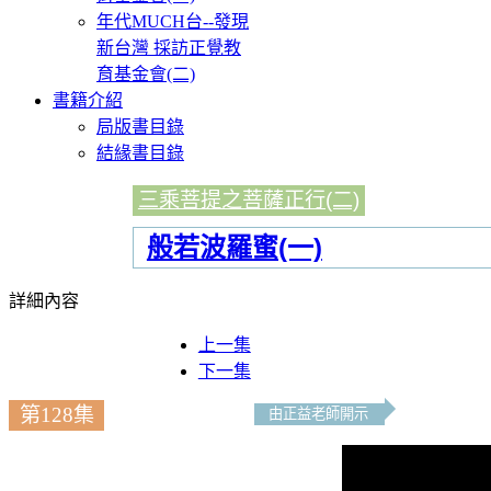
年代MUCH台--發現
新台灣 採訪正覺教
育基金會(二)
書籍介紹
局版書目錄
結緣書目錄
三乘菩提之菩薩正行(二)
般若波羅蜜(一)
詳細內容
上一集
下一集
第128集
由正益老師開示