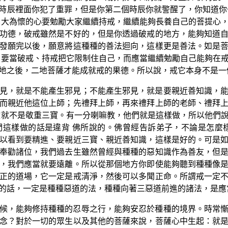
時辰裡面你犯了重罪，但是你第二個時辰你就警醒了，你知道你
寬大為懷的心要勉勵大家繼續持戒，繼續能夠長養自己的菩提心
功德，破戒雖然是不好的，但是你透過破戒的地方，能夠知道
發願完以後，願意將這種種的善法迴向，這樣更是善法。如是
不要當破戒、持戒把它限制住自己，而應當繼續勉勵自己能夠在
地之後，二地菩薩才能成就戒的果德。所以說，戒它本身不是一
見，就是不能產生邪見；不能產生邪見，就是要親近善知識，
而親近他這位上師；先禮拜上師，再來禮拜上師的老師、禮拜
教就不是敬重三寶。有一分喇嘛教，他們就是這樣做，所以他們
這樣做的話是違背 佛所說的。佛曾經告訴弟子，不論是怎麼
以看到要精進、要親近三寶、親近善知識，這樣是好的。可是
奉勸諸位，我們過去生雖然曾經與種種的惡知識作為善友，但
，我們應當就要遠離。所以從那個地方你即使能夠聽到種種像
正的道場，它一定是戒清淨，然後可以多聞正命。所謂戒一定
的話，一定是種種惡道的法，種種向著三惡道前進的諸法，是應
候，能夠修持種種的忍辱之行，能夠安忍於種種的境界。時常
念？對於一切的眾生以及其他的菩薩來說，菩薩心中生起：就