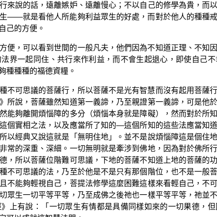
行來說的話，遠離嫉妒、遠離慢心；不以自己的修學為貴，而
生——就是看他人所能夠利益眾生的好處，而對於他人的種種
自己的方便。
方便，可以看到世間的一般凡夫，他們因為不知道正理、不知
的法界一起同住、共行來作利益，而不會生起退心，即使自己不
夠種種種的福德資糧。
種不可思議的菩薩行，所以菩薩不是光有智慧而沒有起用菩薩
》所說，菩薩雖然知道第一義諦，乃至親證第一義諦，可是他
然能夠離開煩惱障的多分（煩惱本身就是障礙），然而對於所
這個實相之法，以及應當所了知的—這個所知的這些法應當知
所以經典又說這就是「無明住地」。並不是說煩惱障這是個住
非常的深重、深細。一切無明就是牽涉到佛地，因為對於佛所
德，所以菩薩位階難可思議，下地的菩薩不知道上地的菩薩的
種不可思議的法，乃至於他是不是只有那個階位，也不是一般
且不能夠輕視自己，菩提法修學這麼困難這樣來看輕自己，不
切眾生一切平等平等，乃至成佛之後祂也一樣平等平等，祂並
經》上有說：「一切眾生有情都是具備同樣如來的一切果德，但