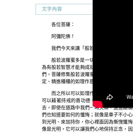
文字內容
各位菩薩：
阿彌陀佛！
我們今天來講「般若波羅蜜多」。
般若波羅蜜多是一切菩薩所當修學，因
為有般若智慧才能夠成就。而菩薩修學般若
們，菩薩修集般若波羅蜜多的時候，一樣要
定、精進種種的如理作意之行。
而之所以可以如理作意，就是因為般若
可以藉著持戒的善功德，可以不墮落到三
去，即使在道路中我們一時失察，這道路欄
們也知道要如何的懺悔；就像是車子不小心
到光明、來加持你，你心裡面因為慚愧懺悔
像是光明，它可以讓我們心地保持正念，因