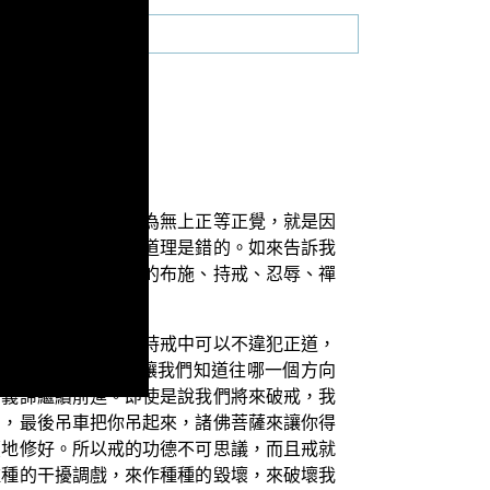
至究竟成就佛道，稱為無上正等正覺，就是因
就是了，實際上這樣道理是錯的。如來告訴我
的長養，就是從之前的布施、持戒、忍辱、禪
就可以持戒精進，在持戒中可以不違犯正道，
像是道路的指標，讓我們知道往哪一個方向
一義諦繼續前進。即使是說我們將來破戒，我
助，最後吊車把你吊起來，諸佛菩薩來讓你得
續地修好。所以戒的功德不可思議，而且戒就
種種的干擾調戲，來作種種的毀壞，來破壞我