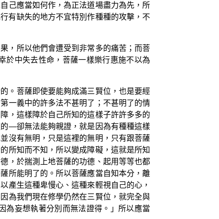
以自己應當如何作，為正法道場盡力為先，所
戒行有缺失的地方不宜特別作種種的攻擊，不
因果，所以他們會遭受到非常多的痛苦；而菩
幸於中失去性命，菩薩一樣樂行惠施不以為
行的。菩薩即使要能夠成滿三賢位，也是要經
於第一義中的許多法不甚明了；不甚明了的情
知障，這樣障於自己所知的這樣子許許多多的
道的—卻無法能夠親證，就是因為有種種這樣
地並沒有無明，只是這裡的無明，只有跟菩薩
行的所知而不知，所以變成障礙，這就是所知
功德，於揣測上地菩薩的功德、起用等等也都
菩薩所能明了的。所以菩薩應當自知本分，離
可以產生這種卑慢心、這種來輕視自己的心，
不因為我們現在修學仍然在三賢位，就完全與
因為妄想執著分別而無法證得。」所以應當