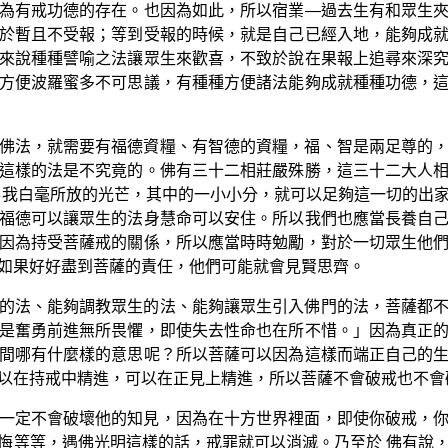
為有戒功德的存在。也因為如此，所以宿業—過去生有和眾生
於暫且不受報；等到受報的時候，就是自己已經入地，能夠成
來說種種譬喻之法讓眾生來歡喜，不致於說在果報上追尋來深
方便波羅蜜多不可思議，有種種方便諸法能夠成就種種功德，
佛法，就需要有福德資糧、有智德的資糧，福、智是兩足尊的
這樣的法是不究竟的。佛有三十二相莊嚴殊勝，這三十二大人
要我白毫所放的光芒，其中的一小小分，就可以足夠這一切的出
福德可以讓眾生的法身慧命可以安住。所以我們也應當長養自
因為持受菩薩戒的關係，所以應當時時勉勵，對於一切眾生他
如果好好盡到菩薩的責任，他們可能就會見賢思齊。
的法、能夠調教眾生的法、能夠讓眾生引入佛門的法，菩薩都
是奮勇前進無所畏懼，即使失去性命也在所不惜。」因為真正
間哪有什麼樣的意思呢？所以菩薩可以因為這樣而端正自己的
以在持戒中精進，可以在正見上精進，所以菩薩不會破戒也不會
一定不會破壞他的知見，因為在十方世界裡面，即使你破戒，
悔等等，遇佛光明這樣的話，戒罪就可以消滅。乃至於 佛有說