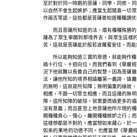
至於對於同一時期的菩薩、同學、同修、同
以自然不會生起嫉妒；應當生起隨喜一切眾
作兩舌等語，這些都是菩薩善知道種種調伏
而且菩薩所知道的法，還有種種殊勝的
薩為了眾生寧願到那境界去，與眾生這樣
苦，這就是菩薩能於般若波羅蜜安住，而能
所以能夠知道三寶的恩德，就能夠作種
過十行位、十迴向位。而我們看到《華嚴經
況下他就難以長養自己的智慧。因為菩薩雖
法，讓他所知的境界相遠離第一義諦、遠離
的無明，這就是所知障；無明偏重的緣故，
相應，不跟一切眾生相應，而且這邊的無明
障。這所知障的破除，就需要透過更多的福
沒有意義；而且甚至上地菩薩他所示現的種
開種種貪心、慢心，離開種種嫉妒之行；而
這樣想都是不對的。應當想如來藏心，於一
如來的果地的功德不同。也應當想《華嚴