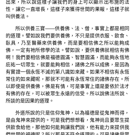
出來，所以說這樣子讓我們的身上可以顯示出布施的法
性，讓它一直增長，這樣子來獲得世間的果報，這樣子就
叫供養法。
所以供養三寶——供養佛、法、僧，事實上都是相同
的道理。譬如說我們要供養佛，不只是提供衣服、飲食、
臥具，乃至醫藥來供養佛，而是要相信佛之所以能夠成
佛，一定有祂所修學的法。譬如說，要供養佛就相信有佛
啊！我們要相信佛是福德圓滿、智慧圓滿，而能夠永恆地
庇祐一切眾生，就要能夠相信，諸佛之所以成佛，是因為
有實證一個永恆不滅的第八識如來藏。如果不相信有永恆
常住的如來藏呢，那就不可能有永恆常住的諸佛存在。所
以即使是供養佛，佛是有情，可是事實上還是要依於法才
有佛的存在，可以被眾生永遠的信受。所以說佛法所說、
所談的是因果的道理。
外道所說的只是信仰鬼神，以為福德是從鬼神而得，
是由鬼神來提供的。可是我們想想看，鬼神尚且要眾生提
供飲食給他，那他如何能夠讓我們說，他有能力來提供我
們世間的福德呢？所以那是不符合道理的。可是諸佛受眾