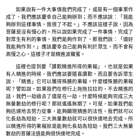
如果說有一件大事情我們完成了，或是有一個事業作
成了，我們應該慶幸自己能夠辦到；而不應該說：「我能
夠辦到這樣事情，我很了不起。」不應該這樣子說，因為
菩薩是沒有慢心的。所以說如果完成了一件事情，完成了
對眾生有利的事情，我們能夠作到了，那我們說：「還好
我能夠作到。」應該慶幸自己能夠有利於眾生，而不會有
高慢之心，這樣子才是精進波羅蜜。
這裡也提到要「讚歎精進所得的果報」，也就是如果
有人精進的時候，我們應該要隨喜讚歎，而且要告訴眾生
說，「精進」它可以獲得殊勝的果報。什麼樣殊勝的果報
呢？譬如說，如果我們在修行上拖拖拉拉的，不去精進的
話，我們一劫過去了還是在一劫，什麼時候能夠完成三大
無量數劫的修行呢？那就遙遙無期了。可是，如果我們能
夠迅速地去努力從事，能夠顯現精進的法性，我們就可以
化長劫為短劫，三大無量數劫就可以很快速地去完成。所
以精進所得的果報就是能夠化長劫為短劫，我們三大無量
數劫的菩薩法道能夠很快速地完成。