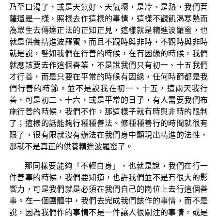
乃至口渴了，或是天氣好、天氣壞，是冷、是熱，我們菩
薩還是一樣，照樣去作這樣的事情，這樣不觀飢渴寒熱而
為眾生去傳達正法的正知正見，這樣就是精進波羅蜜，也
就是供養精進波羅蜜。而且不觀時與非時，不觀時與非時
就是說，譬如我們在行善的時候，在有因緣的時候，我們
就應該要去作這個善業，不是說我們只有初一、十五我們
才行善，而是只要在平常的時候有因緣，任何時節都是我
們行善的時節。並不是說我在初一、十五，這兩天我行
善，可是初二、十六，或是平常的日子，有人需要我們布
施行善的時候，我們不作，那這樣子就有時與非時的限制
了；這樣的話能夠行種種善法、修種種善行的時間就很有
限了，很有限就沒有辦法在我們身中顯現出精進的法性，
那就不是真正的供養精進波羅蜜了。
那同樣要能夠「不輕自身」，也就是說，我們在行一
件善事的時候，我們要知道，也許我們並不是有很大的影
響力，可是我們就是必須在我們自己的崗位上去行這個善
事。在一個團體中，我們去完成我們該作的事情，而不是
說，因為我們作的事情不是一件讓人很關注的事情，或是