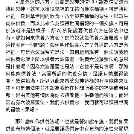
可是外道的六方，其實是鬼神的信仰，認為信受還有
禮拜鬼神，就可以獲得鬼神的庇祐而獲得福德。可是禮拜
神祇，只是拿世間的飲食，乃至殺害種種的眾生，以眾生
肉來供養，而以此來作為獲得世間福報的一個交換。可是
佛法就不是這樣子。所以 佛陀說要供養六方在佛法中也
有。那如何來供養六方呢？佛陀說就是供養六波羅蜜。那
這裡就有一個問題：如何叫作供養六方？外道的六方是有
神祇，可是六波羅蜜它是法，如何能夠說有一個法讓我們
來供養它呢？所以供養六波羅蜜，供養六波羅蜜法的意思
是什麼呢？因為六波羅蜜它是法，它並不是有情啊！那如
何能夠供養法？其實所謂的供養有情，是讓有情獲得飲
食、獲得飽滿，所以以此來希望鬼神這樣的有情能夠來庇
祐。可是佛法中並不認為我們在世間所獲得的福德或者果
報，是由其他有情因為你去禮敬他、供養他而獲得；而是
因為有六波羅蜜法，我們去供養它，我們就可以獲得世間
的福德、果報。
那什麼叫作供養法呢？也就是譬如說布施，我們如果
供養布施這個法，就是要讓我們身中有布施的法性來顯現