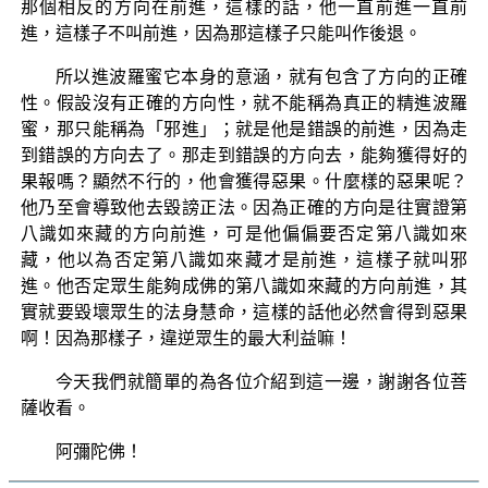
那個相反的方向在前進，這樣的話，他一直前進一直前
進，這樣子不叫前進，因為那這樣子只能叫作後退。
所以進波羅蜜它本身的意涵，就有包含了方向的正確
性。假設沒有正確的方向性，就不能稱為真正的精進波羅
蜜，那只能稱為「邪進」；就是他是錯誤的前進，因為走
到錯誤的方向去了。那走到錯誤的方向去，能夠獲得好的
果報嗎？顯然不行的，他會獲得惡果。什麼樣的惡果呢？
他乃至會導致他去毀謗正法。因為正確的方向是往實證第
八識如來藏的方向前進，可是他偏偏要否定第八識如來
藏，他以為否定第八識如來藏才是前進，這樣子就叫邪
進。他否定眾生能夠成佛的第八識如來藏的方向前進，其
實就要毀壞眾生的法身慧命，這樣的話他必然會得到惡果
啊！因為那樣子，違逆眾生的最大利益嘛！
今天我們就簡單的為各位介紹到這一邊，謝謝各位菩
薩收看。
阿彌陀佛！