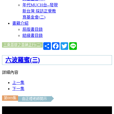
年代MUCH台--發現
新台灣 採訪正覺教
育基金會(二)
書籍介紹
局版書目錄
結緣書目錄
分
Facebook
Twitter
Line
三乘菩提之菩薩正行(二)
享
六波羅蜜(三)
詳細內容
上一集
下一集
第009集
由正禮老師開示