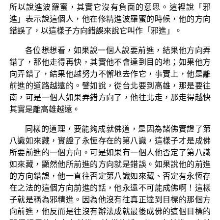
所以說進波羅蜜，其實它沒有負面的意思。這裡說「邪
進」表示說這個人，他在修精進波羅蜜的時候，他的方向
錯誤了，以這樣子方向錯誤來說它叫作「邪進」。
各位想想看，如果說一個人說要前進，結果他方向弄
錯了，那他走得再快，其實他不會達到目的地；如果他方
向弄錯了，結果他越努力不懈地去作它，事實上，他是離
前進的道路越遠的。譬如說，從台北要到高雄，那是要往
南，可是一個人如果弄錯方向了，他往北走，那走得越快
其實是離高雄越遠。
同樣的道理，要能夠成就佛道，是因為諸佛實證了第
八識如來藏，實證了永恆存在的第八識，這樣子才是成佛
所要前進的一個方向。可是如果有一個人他否定了第八識
如來藏，顯然他所前進的方向就是錯誤。如果說他的前進
的方向錯誤，他一直往否定第八識如來藏、否定有永恆存
在之法的這個方向前進的話，他永遠不可能成佛啊！這樣
子就是稱為邪精進。因為他沒有往真正達到目標的那個方
向前進，他反而是往沒有辦法成就最後成佛的這個目標的