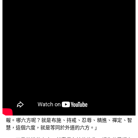
文字內容
各位菩薩：
阿彌陀佛！
前面「菩薩正行」的部分，由游正光老師為我們介紹
了布施、持戒、忍辱三度的波羅蜜的內容。接下來由末學
為各位介紹後面的部分——供養六波羅蜜。那是因為有善
生菩薩向 佛陀請問，問說外道他們有禮拜六方，來獲得種
種的福報，就是禮拜東、南、西、北還有上、下六方，以
禮拜六方的神祇，就可以獲得六方神祇的庇祐，而獲得世
間的種種福報。善生菩薩就問 佛陀說：「在佛法中有沒有
同樣的法呢？」釋迦牟尼佛就告訴善生說：「在佛法中也
有禮敬六方，而獲得世間乃至出世間的種種的福德還有果
報。哪六方呢？就是布施、持戒、忍辱、精進、禪定、智
慧，這個六度，就是等同於外道的六方。」