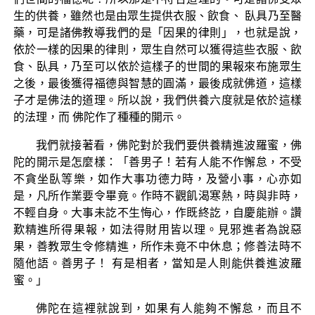
生的供養，雖然也是由眾生提供衣服、飲食、 臥具乃至醫
藥，可是諸佛教導我們的是「因果的律則」，也就是說，
依於一樣的因果的律則，眾生自然可以獲得這些衣服、飲
食、臥具，乃至可以依於這樣子的世間的果報來布施眾生
之後，最後獲得福德與智慧的圓滿，最後成就佛道，這樣
子才是佛法的道理。所以說，我們供養六度就是依於這樣
的法理，而 佛陀作了種種的開示。
我們就接著看，佛陀對於我們要供養精進波羅蜜，佛
陀的開示是怎麼樣：「善男子！若有人能不作懈怠，不受
不貪坐臥等樂，如作大事功德力時，及營小事，心亦如
是，凡所作業要令畢竟。作時不觀飢渴寒熱，時與非時，
不輕自身。大事未訖不生悔心，作既終訖，自慶能辦。讚
歎精進所得果報，如法得財用皆以理。見邪進者為說惡
果，善教眾生令修精進，所作未竟不中休息；修善法時不
隨他語。善男子！ 有是相者，當知是人則能供養進波羅
蜜。」
佛陀在這裡就說到，如果有人能夠不懈怠，而且不