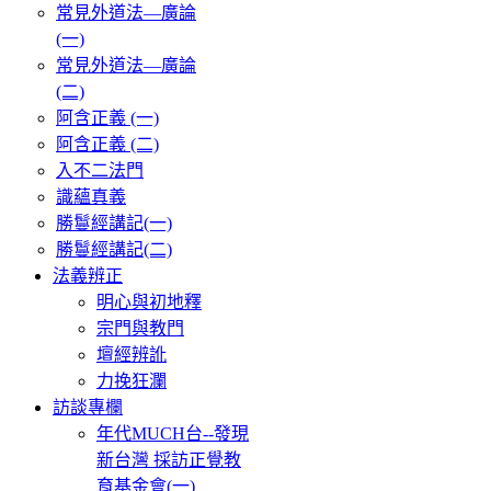
常見外道法—廣論
(一)
常見外道法—廣論
(二)
阿含正義 (一)
阿含正義 (二)
入不二法門
識蘊真義
勝鬘經講記(一)
勝鬘經講記(二)
法義辨正
明心與初地釋
宗門與教門
壇經辨訛
力挽狂瀾
訪談專欄
年代MUCH台--發現
新台灣 採訪正覺教
育基金會(一)