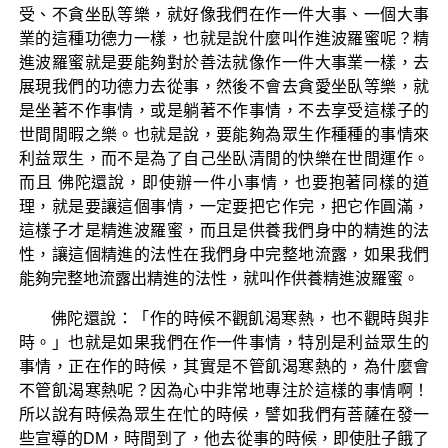
受、不貪坐臥等樂，就好像我們在作一件大事、一個大事
業的這種功德力一樣，也就是說什麼叫作進波羅蜜呢？精
進波羅蜜就是要能夠對於善法就像作一件大事業一樣，去
展現我們的功德力去從事，然後不會去貪愛坐臥等樂，就
是坐著不作事情，或是躺著不作事情，不去享受這樣子的
世間閒暇之樂。也就是說，要能夠為眾生作種種的事情來
利益眾生，而不是為了自己坐臥清閒的快樂在世間運作。
而且 佛陀還說，即使辦一件小事情，也要抱著同樣的道
理，就是要讓這個事情，一定要把它作完，把它作圓滿，
這樣子才是精進波羅蜜，而且是供養我們身中的精進的法
性，讓這個精進的法性在我們身中完整地流露，如果我們
能夠完整地流露出精進的法性，就叫作供養精進波羅蜜。
佛陀還說：「作的時候不觀飢渴寒熱，也不觀時與非
時。」也就是如果我們在作一件事情，特別是利益眾生的
事情，正在作的時候，其實是不管飢渴寒熱的，為什麼會
不管飢渴寒熱呢？因為心中非常地專注於這樣的事情啊！
所以說有時候為眾生在忙的時候，譬如我們有菩薩在發一
些宣導的DM，時間到了，他去從事的時候，即使肚子餓了