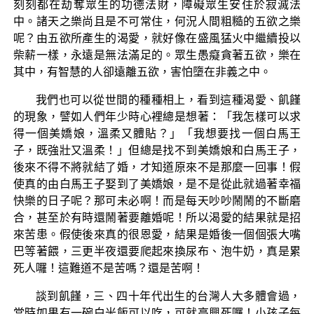
刻刻都在劫奪眾生的功德法財，障礙眾生安住於寂滅法
中。諸天之樂尚且是不可常住，何況人間粗糙的五欲之樂
呢？由五欲所產生的渴愛，就好像在盛風猛火中繼續投以
柴薪一樣，永遠是無法滿足的。眾生愚癡貪著五欲，樂在
其中，有智慧的人卻遠離五欲，害怕墮在非義之中。
我們也可以從世間的種種相上，看到這種渴愛、飢饉
的現象，譬如人們年少時心裡總是想著：「我怎樣可以求
得一個美嬌娘，溫柔又體貼？」「我想要找一個白馬王
子，既強壯又溫柔！」但總是找不到美嬌娘和白馬王子，
後來不得不將就結了婚，才知道原來不是那麼一回事！假
使真的由白馬王子娶到了美嬌娘，是不是從此就過著幸福
快樂的日子呢？那可未必啊！而是每天吵吵鬧鬧的不斷磨
合，甚至於有時還鬧著要離婚呢！所以渴愛的結果就是招
來苦患。假使後來真的很恩愛，結果是婚後一個個張大嘴
巴等著餵，三更半夜還要爬起來換尿布、泡牛奶，真是累
死人囉！這難道不是苦嗎？還是苦啊！
談到飢饉，三、四十年代出生的台灣人大多體會過，
當時如果有一碗白米飯可以吃，可就高興死囉！小孩子每