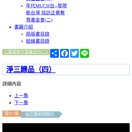
年代MUCH台--發現
新台灣 採訪正覺教
育基金會(二)
書籍介紹
局版書目錄
結緣書目錄
分
Facebook
Twitter
Line
三乘菩提之菩薩正行(二)
享
淨三歸品（四）
詳細內容
上一集
下一集
第055集
由正圜老師開示