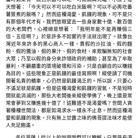
天想著：「今天可以不可以吃白米飯啊？可以不必再吃番
薯簽煮的飯嗎？」然而這種渴愛、飢饉的現象，可不是只
有那個年代才有，我們放眼望去一些身家數十億、數百億
的大老闆們，心裡總是想著：「我明年能不能再賺個三
倍、五倍啊？」於是許多不如實的手法就出現了。就像台
灣近年來許多的黑心商人一樣，賣假的沙拉油、假的麵
粉、假的醬油、假的果汁、假的食材，來欺騙無知的社會
大眾；乃至以假的身分來詐領政府的補助；甚至為了牟取
暴利，不顧嚴重的環境破壞和污染，只是自顧自的以賺錢
為目的。這些現象正是飢饉的最佳寫照啊！縱使請了司機
開著名貴的轎車，心仍然是飢饉渴乏的。所以說，只要心
不滿足就是飢饉。但是這種渴愛和飢饉的習氣，不是短時
間就能消滅的，那些大老闆後來縱使學佛了，晚上還是常
常會夢到又賺進幾十億了！這難道不是渴愛嗎？世間人貪
著種種世間法，都是如渴求水一樣永不止息。然而這種渴
愛和飢饉的現象，只有無上甘露之味的佛菩提法味才能使
人充足飽滿。
各位菩薩！從以上的說明我們可以瞭解，只要是有渴