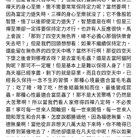
禪天的身心至樂，需不需要常常保持定力呢？當然要啊！
因為當定力退失時，三禪的身心至樂就沒了；它不像般若
智慧，悟了以後即使定力退失了，智慧還是在啊！但是三
禪至樂卻一定得要保持定力才行。也許有人反應很快，馬
上會說：「那到了四空天無色界，總不必擔心那個快樂會
失去吧？」但是我們回頭想想看：如果不繼續保持定力，
還能留在無色界的四空天中嗎？當然不行啊！那從四空天
下墮之後會到哪裡去呀？是去當毛毛蟲？還是去當阿貓阿
狗呢？那可不一定喔！但是基本上是難以保得人身了！因
為天福已經享盡，剩下的就是惡業。而且在四空天中，已
經長久保持一念不生的習慣，那種心境最適合當毛毛蟲
了：吃了睡，睡了吃，然後結繭無知而住，最後變成昆
蟲。那種心性最適合當昆蟲了！那不是大苦聚嗎？仍然是
大苦聚啊！所以當我們看人家修得四禪八定時，不必羨
慕！寧可每一世來人間輪迴，每一世來開悟，每一世來人
間和眾生和合共事，怎麼說都勝過他，因為福德無量、功
德無量啊！當他從非非想天八萬大劫下來時，你不曉得已
經修到第幾地去了，而他卻還是在凡夫位中呢！所以如果