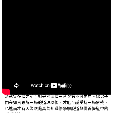
文字內容
各位菩薩：
阿彌陀佛！
歡迎您收看正覺教團電視弘法節目，目前正在演述的
是「三乘菩提之菩薩正行」(二)單元。「菩薩正行」系列，
是以平實導師所宣講的《優婆塞戒經講記》共八輯為藍
本；主要是在為在家菩薩宣示菩薩戒的精神，詳細說明：
在家菩薩修學佛法應該以布施為首要之務。
在上一集中，我們為大家說明了三歸依的真實道理。
由於如來的智慧和解脫都是三界中最殊勝的，所以三歸時
應當先歸依於佛；也因為僧仍然必須繼續修學佛法，所以
法就擺在僧之前；如是佛法僧三寶次第不可更易。佛弟子
們在如實瞭解三歸的道理以後，才能至誠受持三歸依戒，
也進而才有因緣跟隨真善知識修學解脫道與佛菩提道中的