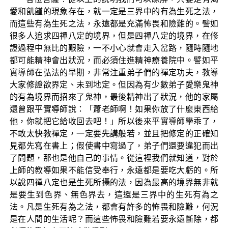
愛和飢饉的現象存在，就一定是三界中的有為生死之法，
而這些有為生死之法，永遠都是充滿怖畏和險難的。譬如
很多人追求四禪八定的境界，但是四禪八定的境界，在修
證過程中無比的艱險，一不小心就會走入岔路，隨時隨地
都可能精神會出狀況，而必須住進精神療養院中。譬如平
實導師在弘法的早期，非常注重弟子們的禪定功夫，教導
大家修證欲界定、未到地定。但因為有少數弟子愛樂鬼神
的有為境界而招來了鬼神，最後精神出了狀況，他的家屬
還曾跟平實導師說：「蕭老師啊！如果你放了什麼東西給
他，你就把它給收回去吧！」所以後來平實導師學乖了，
不敢太快教禪定，一定要先講般若，並且把修定的正確知
見都先寫在書上；假使書中寫過了，弟子們還要違犯而出
了問題，那也是他自己的事情。從這裡我們就知道，對於
上師的教導如果不能信受奉行，永遠都是要吃大虧的。所
以說四禪八定也是生死所攝的法，因為最高的境界無非就
是要生到色界、無色界去，這還是三界中的生死有為之
法。凡是生死有為之法，都會有許多的怖畏和險難，何況
是在人間的生活呢？而這些怖畏和險難若要永遠斷除，都