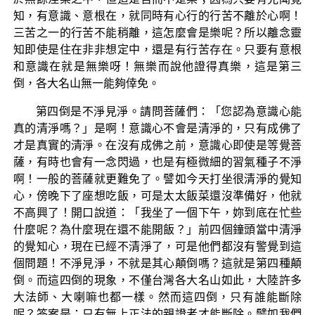
知，有意識、意根在，就同時有心行的行苦不離於心啊！
三苦之一的行苦不能稍離，這怎麼會是樂呢？所以離念靈
知即使是住在非非想定中，還是有行苦存在。只要有意根
和意識在就是無樂呀！無樂而說他證得真樂，這是第三
倒，各大名山無一能夠倖免。
第四倒是不淨見淨。請問菩薩們：「您認為意識心能
真的清淨嗎？」是啊！意識心不會是清淨的，只有成佛了
才是真實的清淨。在沒有成佛之前，意識心即使是等覺菩
薩，有時也會有一念閃過，也是有極微細的習氣種子不淨
啊！一般的菩薩就更難免了。譬如今天打坐很清淨的覺知
心，傍晚下了座想吃飯，可是太太飯菜還沒準備好，他就
不高興了！開口說道：「我坐了一個下午，妳到底在忙些
什麼呢？為什麼現在還不能開飯？」前四個鐘頭當中清淨
的覺知心，現在已經不清淨了，可是他們都沒有警覺到這
個問題！不淨見淨，不就是其心顛倒嗎？這就是第四種顛
倒。而這四倒的現象，不僅台灣各大名山如此，大陸許多
大法師、大喇嘛也都一樣。然而這四倒，只有誰能斷除
呢？答案是：只有無上正法的親證者才能斷除。譬如我們