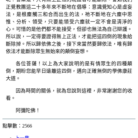
正覺教團這二十多年來不斷地在倡導：意識覺知心是虛妄
法，是根塵觸三和合而出生的法，祂不斷地在六塵中思
惟、分析、領受，只要能領受六塵就一定不會是清淨的
心。可惜的是他們都不能接受，但卻也無法為自己辯護。
所以說，一定得要證得無上正法，才能把這四倒的現象給
斷除掉。所以歸依佛之後，接下來當然要歸依法，唯有歸
依法才能斷除眾生無始來的顛倒妄想。
各位菩薩！以上為大家說明的是有情眾生的四種顛
倒，期盼您能早日遠離這四倒，邁向正確無倒的學佛康莊
大道。
因為時間的關係，就為您說到這裡，非常謝謝您的收
看。
阿彌陀佛！
點擊數：2566