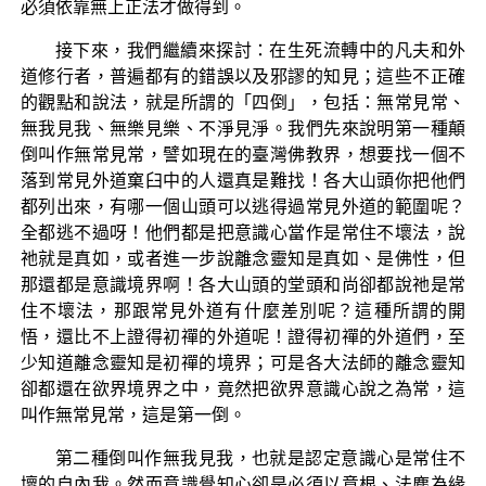
必須依靠無上正法才做得到。
接下來，我們繼續來探討：在生死流轉中的凡夫和外
道修行者，普遍都有的錯誤以及邪謬的知見；這些不正確
的觀點和說法，就是所謂的「四倒」，包括：無常見常、
無我見我、無樂見樂、不淨見淨。我們先來說明第一種顛
倒叫作無常見常，譬如現在的臺灣佛教界，想要找一個不
落到常見外道窠臼中的人還真是難找！各大山頭你把他們
都列出來，有哪一個山頭可以逃得過常見外道的範圍呢？
全都逃不過呀！他們都是把意識心當作是常住不壞法，說
祂就是真如，或者進一步說離念靈知是真如、是佛性，但
那還都是意識境界啊！各大山頭的堂頭和尚卻都說祂是常
住不壞法，那跟常見外道有什麼差別呢？這種所謂的開
悟，還比不上證得初禪的外道呢！證得初禪的外道們，至
少知道離念靈知是初禪的境界；可是各大法師的離念靈知
卻都還在欲界境界之中，竟然把欲界意識心說之為常，這
叫作無常見常，這是第一倒。
第二種倒叫作無我見我，也就是認定意識心是常住不
壞的自內我。然而意識覺知心卻是必須以意根、法塵為緣