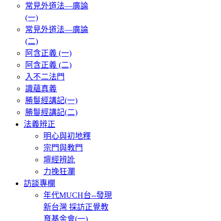
常見外道法—廣論
(一)
常見外道法—廣論
(二)
阿含正義 (一)
阿含正義 (二)
入不二法門
識蘊真義
勝鬘經講記(一)
勝鬘經講記(二)
法義辨正
明心與初地釋
宗門與教門
壇經辨訛
力挽狂瀾
訪談專欄
年代MUCH台--發現
新台灣 採訪正覺教
育基金會(一)