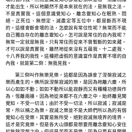
才能出生，所以祂顯然不是本來就在的法，是無我之法，
不是真實我。這個意識覺知心、離念靈知心在眠熟、悶
絕、正死位、無想定、滅盡定等五位中，都是斷而不現
的。這樣會斷會壞的法，怎麼說有常住性呢？無常而不能
自己獨自存在的離念靈知心，怎可說是常住的自內我呢？
無常一定就是無我。只有常住而從來不曾暫斷的如來藏，
才可以說是真實我，雖然祂從來沒有五蘊我、十二處我、
十八界我的我性。這種把虛假的意識當作是真實不壞的自
內我，就是第二倒：無我見我。
第三倒叫作無樂見樂，這都是因為誤會了涅槃寂滅之
樂而產生的。佛所說涅槃寂滅的樂，是因為祂離六塵，所
以心如如不動；如如不動所以能寂靜而又有種種功德與作
為，恆離兩邊，因為祂從來都不在六塵之中，始終離見聞
覺知，不受一切法；由於不受一切法，所以寂滅；寂滅是
常，所以稱之為樂。寂滅之樂並不是大師們所以為的有個
覺知心在受樂，其實是無所受、絕對寂滅無境界的境界，
這才是究竟樂。但是各大山頭都是想要用離念靈知心安住
於無餘涅槃之中，但這是苦而不是樂；因為只要有見聞覺