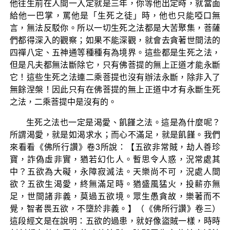
他往生前在人間一入定就是三年，你等他出定時，就當面
給他一巴掌，罵他是「生死之徒」時，他也只能啞口無
言，無法反駁你。所以一切生死之法都是大苦聚集，菩薩
們都得深入的觀察；如果不能深觀，就會去貪著世間法的
四禪八定、五神通等種種有為境界。這些都是生死之法，
但是凡夫都無法斷除它，只有佛菩提的無上正道才能永斷
它！這些生死之法連二乘菩提也沒有辦法永斷，除非入了
無餘涅槃！因此只有在佛菩提的無上正道中才有永斷生死
之法，二乘菩提中是沒有的。
生死之法也一定是渴愛、飢饉之法。這是為什麼呢？
所謂渴愛，就是如渴求水；而心不滿足，就是飢饉。我們
來看看《佛所行讚》卷3所說：【五欲非常賊，劫人善珍
寶，詐偽虛非實，猶若幻化人。暫思令人惑，況常處其
中？五欲為大礙，永障寂滅法。天樂尚不可，況處人間
欲？五欲生渴愛，終無滿足時。猶盛風猛火，投薪亦無
足，世間諸非義，莫過五欲境。眾生愚貪故，樂著而不
覺，智者畏五欲，不墮於非義。】（《佛所行讚》卷三）
這段經文是在說明：五欲的過患，就好像盜賊一樣，時時