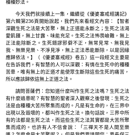
種種妙法。
今天我們就接續上一集，繼續從《優婆塞戒經講記》
第六輯第236頁開始說起，我們先來看經文內容：【智者
深觀生死之法是大苦聚，無上正道能永斷之；生死之法渴
愛飢饉，無上甘露、味能充足。生死之法怖畏嶮難，無上
正法能除斷之。生死錯謬邪僻不正，無常見常、無我見
我、無樂見樂、不淨見淨，無上正法悉能斷除，以是因緣
應歸依法。】（《優婆塞戒經》卷五）這一段經文主要是
在告訴我們，有智慧的人可以深觀：有情在生死中的種種
苦患，唯有無上的正道才能使眾生斷除這些生死的痛苦，
所以應該歸依這無上正道之法。
請問菩薩們：您知道什麼叫作生死之法嗎？生死之法
有什麼過患呢？有智慧的聖者深入觀察之後發現：生死之
法是由種種大苦所聚集而成的。凡是有生命的，在三界中
出現以及毀壞的，都叫作生死之法。換句話說，三界中所
有的法都是生死之法，而這些生死之法其實都是大苦所聚
集而成的。也許有人不信會說：「三禪天不是人間至樂
嗎？怎麼會是大苦聚呢？」但是我們要請問您：要長保三