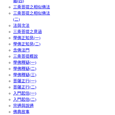
義(四)
三乘菩提之相似佛法
三乘菩提之相似佛法
(二)
法與次法
三乘菩提之意涵
學佛正知見(一)
學佛正知見(二)
念佛法門
三乘菩提概說
學佛釋疑(一)
學佛釋疑(二)
學佛釋疑(三)
菩薩正行(一)
菩薩正行(二)
入門起信(一)
入門起信(二)
宗通與說通
佛典故事