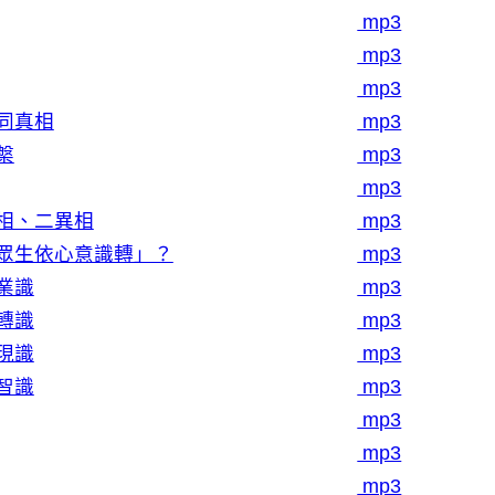
mp3
mp3
mp3
同真相
mp3
槃
mp3
mp3
相、二異相
mp3
眾生依心意識轉」？
mp3
業識
mp3
轉識
mp3
現識
mp3
智識
mp3
mp3
mp3
mp3