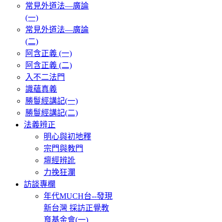
常見外道法—廣論
(一)
常見外道法—廣論
(二)
阿含正義 (一)
阿含正義 (二)
入不二法門
識蘊真義
勝鬘經講記(一)
勝鬘經講記(二)
法義辨正
明心與初地釋
宗門與教門
壇經辨訛
力挽狂瀾
訪談專欄
年代MUCH台--發現
新台灣 採訪正覺教
育基金會(一)