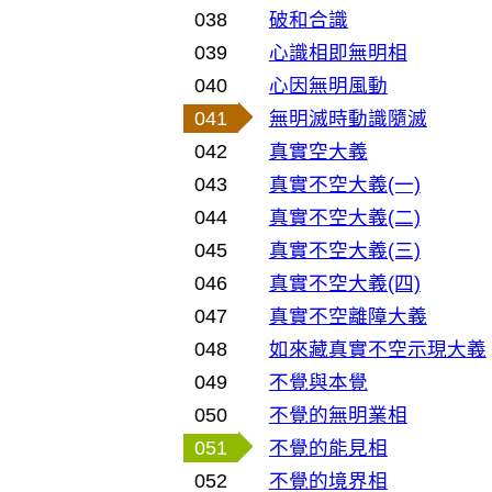
038
破和合識
039
心識相即無明相
040
心因無明風動
041
無明滅時動識隨滅
042
真實空大義
043
真實不空大義(一)
044
真實不空大義(二)
045
真實不空大義(三)
046
真實不空大義(四)
047
真實不空離障大義
048
如來藏真實不空示現大義
049
不覺與本覺
050
不覺的無明業相
051
不覺的能見相
052
不覺的境界相