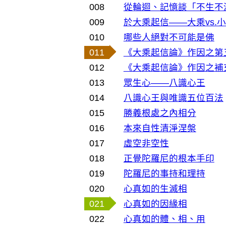
008
從輪迴、記憶談「不生不
009
於大乘起信——大乘vs.
010
哪些人絕對不可能是佛
011
《大乘起信論》作因之第
012
《大乘起信論》作因之補
013
眾生心——八識心王
014
八識心王與唯識五位百法
015
勝義根處之內相分
016
本來自性清淨涅槃
017
虛空非空性
018
正覺陀羅尼的根本手印
019
陀羅尼的事持和理持
020
心真如的生滅相
021
心真如的因緣相
022
心真如的體、相、用