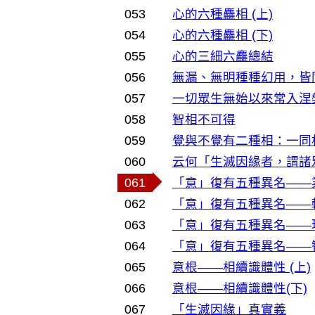
053
心的六種麤相 (上)
054
心的六種麤相 (下)
055
心的三細六麤總結
056
無漏、無明種種幻用，皆
057
一切眾生無始以來常入涅
058
智相不可得
059
覺與不覺有二種相：一同
060
云何「生滅因緣者，謂諸
061
「意」復有五種異名——
062
「意」復有五種異名——
063
「意」復有五種異名——
064
「意」復有五種異名——
065
意根——相續識體性 (上)
066
意根——相續識體性(下)
067
「生滅因緣」真實義