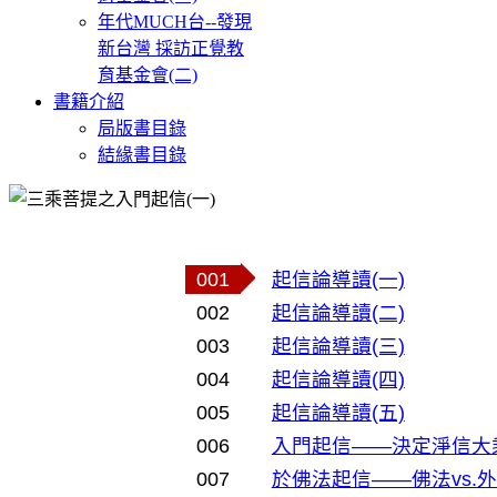
年代MUCH台--發現
新台灣 採訪正覺教
育基金會(二)
書籍介紹
局版書目錄
結緣書目錄
001
起信論導讀(一)
002
起信論導讀(二)
003
起信論導讀(三)
004
起信論導讀(四)
005
起信論導讀(五)
006
入門起信——決定淨信大
007
於佛法起信——佛法vs.