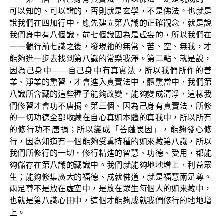
可以知的、可以證的，否則就是玄學，不是佛法。也就是
說我們在四加行中，應先建立第八識的正確觀念，就是說
我們身中有八個識，前七個識因為是虛妄的，所以我們在
一一觀行前七識之後，發現祂的無常、苦、空、無我，才
能夠進一步去找到第八識的常樂我淨。第二點、就是說，
因為己身中——自己身中有真實法，所以我們所作的善
業、淨業的熏習，才會進入真實法中，體熏當中，我們第
八識所含藏的這些種子能夠改變，能夠變成清淨，這樣我
們修習才會功不唐捐。第三個、因為己身有真實法，所修
的一切功德全部收藏在自心真如本體的真我中，所以所有
的修行功不唐捐；所以變成「菩薩畏因」，能夠發心修
行，因為知道有一個能夠受熏持種的如來藏第八識，所以
我們所修行的一切，修行精進的智慧、功德、受用，都能
夠儲存在第八識的藏識中。我們就能夠地地增上，利益眾
生；能夠修集廣大的福德、成就佛道，就是福慧兩足尊。
兩足尊不是放在虛空中，是放在眾生每個人的如來藏中，
也就是第八識心田中，這個才能夠成就我們修行的地地增
上。