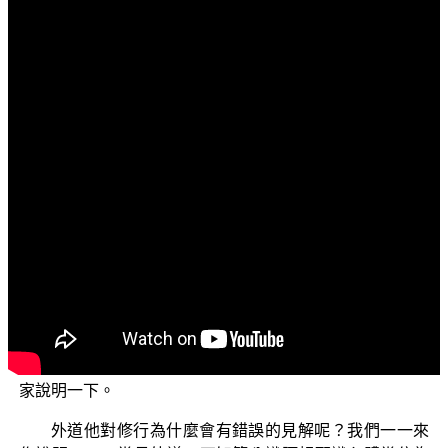
文字内容
各位菩薩：阿彌陀佛！
今天我們講的《大乘起信論》的論文：【真如熏義亦
二種別：一、體熏，二、用熏。體熏者，所謂真如從無始
來，具足一切無量無漏；亦具難思勝境界用，常無間斷熏
眾生心；以此力故令諸眾生厭生死苦，求涅槃樂，自信己
身有真實法，發心修行。】（《大乘起信論》卷1）
這邊我們稍微作一下法義的辨正，說明一下；有些人
對法義辨正不太喜歡，但是這個對大家有很大的利益，能
夠幫助修行，所以還是要講一下。因為六種根本煩惱裡面
就有貪、瞋、癡、慢、疑，後面一個不正見，表示錯誤的
知見讓我們修行沒辦法成就，所以這個法義辨正還是跟大
家說明一下。
外道他對修行為什麼會有錯誤的見解呢？我們一一來