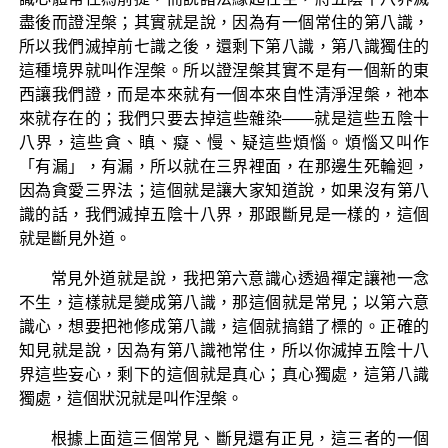
盡後而證涅槃；其實就是說，因為有一個常住的第八識，
所以我們滅掉前七識之後，還剩下第八識，第八識獨住的
這種境界就叫作涅槃。所以證涅槃其實不是有一個新的東
西讓我們證，而是本來就有一個本來自性清淨涅槃，祂本
來就存在的；我們只要去掉這些雜染——就是這些五陰十
八界，這些貪、瞋、癡、慢、疑這些煩惱。煩惱又叫作
「有漏」，有漏，所以就在三界裡面，在那邊生死輪迴，
因為貪愛三界法；這個就是讓大家知道說，如果沒有第八
識的話，我們滅掉五陰十八界，那跟斷見是一樣的，這個
就是斷見外道。
常見外道就是說，我把第六意識心透過禪定讓祂一念
不生，這樣就是變成第八識，那這個就是常見；以第六意
識心，想要把祂修成第八識，這個就搞錯了標的。正確的
知見就是說，因為有第八識祂常住，所以你滅掉五陰十八
界這些妄心，剩下的這個就是真心；真心獨處，這第八識
獨處，這個狀況就是叫作涅槃。
根據上面這三個常見、斷見還有正見，這三者的一個