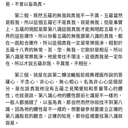
易，不會以妄為真。
第二個、既然五蘊的無我與真我不一不異，五蘊當然
是假我，所以這個五蘊它不是真我，就是無我；但是事實
上，五蘊的現起是靠第八識這個真我才能夠現起五蘊十八
界的這些運作，所以你看五蘊的無我跟第八識的真我，都
在一起和合運作，所以這個真我一定是常樂我淨，相對於
五蘊十八界的無常、苦、空、無我，它剛好是相反。所以
第八識是常樂我淨，衪是常住不壞法，這個真我是一定存
在，所以才說五蘊非我，不異我，不相在。
第三個、就是在說第二轉法輪般若經典裡面所說的菩
薩心、不念心、非心心、無心相心。名為非心心這個部
分，是在說真我衪沒有五蘊之見聞覺知和思量等心的體
性；也就是說，第八識心衪的體性跟前七識是不一樣的，
一般人都搞錯了，以妄為真，那自然而然你就找不到第八
識，因為祂的體性是不一樣的。想要破參就要建立正確的
第八識般若的觀念，正確的知見，那你這樣要找第八識就
容易。