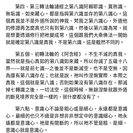
第四、第三轉法輪諸經之第八識阿賴耶識、異熟識、
無垢識、如來藏心，都是指與第六識並存的第八識心。這
個真我並不是外道所說的神我、梵我之第六識心，外道他
的修證再怎麼高也只有到第六識，然後以第六識為常，就
是想要透過修行把祂變成常，這個跟我們大乘佛法一開始
就是確定第八識是真我，不是第六識，這是截然不同的。
第五個、初轉法輪的《阿含經》，不生不滅的真我，
當然就是指心真如的第八識如來藏。所以你滅了五蘊十八
界——就是前七識—之後並不是斷滅空，也不是空無，因
為還有第八識存在；也就是說，祂叫作涅槃實際、本際之
真我，這個就是第八識；否則如果沒有第八識存在，那滅
掉七轉識之後，一切法空，這個時候，無餘涅槃就跟外道
的斷見境界完全是一樣的，就什麼都沒有了。
第六點、意識心不論是粗心或是細心，永遠都是意識
心。最細的也只不過是非想非非想定中的意識細心，祂永
遠都是意識心，祂是有間斷的，所以祂不管是粗、是細，
意識心就是意識心。