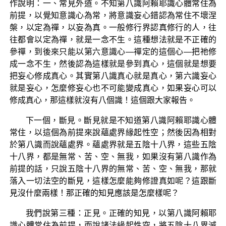
作說明：一、常見外道。不知第八識阿賴耶識心體常住為
前提，以覺知意識心為常，將意識妄心錯認為常住不壞涅
槃，以定為禪，以妄為真。一般修行界認真修行的人，往
往都會以定為禪，就是一念不生。這種想法就是不正確的
參禪，到後來只能以第六意識心—禪定的這個心—把祂修
成一念不生，然後認為這樣就是參到真心，這個就是想要
把妄心修成真心。其實第八識真心就是真心，第六識妄心
就是妄心，怎麼修妄心也不可能變成真心，如果妄心可以
修成真心，那這樣就沒有八個識！這個跟大家報告。
下一個，斷見。斷見就是不知道第八識阿賴耶識心體
常住，以這個為前提來說蘊處界緣起性空；然後因為相對
於第八識而說蘊處界。蘊處界就是五陰十八界，這些五陰
十八界，都是無常、苦、空、無我，如果沒有第八識作為
前提的話，只說五陰十八界的無常、苦、空、無我，那就
落入一切法空的斷見，這樣怎麼能夠修證真如呢？這跟斷
見沒什麼兩樣！那正確的知見應該是怎麼樣呢？
我們說第三種：正見。正確的知見，以第八識阿賴耶
識心體常住為前提，而說諸法緣起性空，將五陰十八界滅