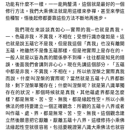
功能有什麼不一樣，一一能夠釐清，這個就是最好的一個
修行方法。我們大乘佛法就是用這樣來參禪，甚至來學這
些種智，悟後起修都要靠這些方法不斷地再進步。
我們現在來談談真如心—實際的我─也就是真我。
一、色蘊非我，不異我，不相在；受想行識亦復如是。這
也就是說五蘊它不是我，但是我這個「真我」也沒有離開
五蘊，祂雖然不是像五蘊那樣，但是祂實際上是存在的。
一般人就是以妄為真的關係參不到禪，往往都是知見的錯
誤，後面我們會講到非心心。現在先講這個部分，「五蘊
中都是非我，不異我，不相在。」所以依涅槃之實際真我
而說。什麼叫涅槃的實際呢？當然就是五蘊十八界都斷
除，剩下涅槃單獨存在；什麼叫涅槃呢？就是第八識單獨
存在的狀況，那個時候就是真我，其他蘊處界都是怎麼
樣？都是無常、苦、空、無我，都是緣起性空。所以小乘
佛法的修持要建立一個正確觀念：所觀的五蘊十八界或者
叫作蘊、處、界，都是無常、苦、空、無我。這個觀念建
立然後願意把它厭離，厭離五蘊十八界，這樣修持小乘佛
法緣起性空就很容易，包括要親證第八識大乘佛法也就容