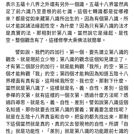
表示五蘊十八界之外還有另外一個識。五蘊十八界當然具
足了前六識乃至意根的前七識，這個七轉識都是從哪裡
來？都是從如來藏第八識所出生的，因為有個第八識，所
以才能說諸法緣起性空。為什麼？因為只有第八識的法才
是真實的法，那相對於第八識，當然說它是緣起、是性
空。整個觀念有了，這樣修學大乘佛法就簡單。
譬如說，我們的四加行，第一個、要先建立第八識的
觀念，就是現前立少物；第八識的觀念這個知見建立了，
才有第二個部分的加行，就是能夠觀「我所」的空，第三
個才能夠觀「我」的空；第四個才能夠因為知道五陰十八
界裡面有真有妄，這時候我所空、我也空，那剩下什麼，
當然就是第八識了。這樣就是名、義、自性、差別，這個
參禪的次第，就有這樣的一個次第，透過什麼方法呢？透
過四尋思，就是名、義、自性、差別。譬如說第八識這個
名知道，那你就要去找第八識的實義；實義要怎麼找呢？
就是在五陰十八界真妄和合中，把妄的都先找出來，那剩
下這個當然就是真的，真的又去發現祂的自性。所謂「自
性」就是功能性，「差別」就是第八識的功能跟前七識的