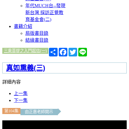
年代MUCH台--發現
新台灣 採訪正覺教
育基金會(二)
書籍介紹
局版書目錄
結緣書目錄
分
Facebook
Twitter
Line
三乘菩提之入門起信(一)
享
真如熏義(三)
詳細內容
上一集
下一集
第104集
由正惠老師開示