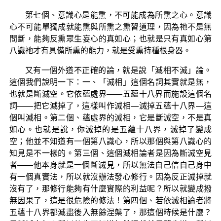
第七個、意識心是能熏，不可能成為所熏之心。意識
心不可能單獨成就能熏與所熏之熏習道理，因為祂不是無
間斷，能夠反熏眾生妄心的真如心；也就是只有真如心第
八識衪才有具備所熏的能力，就是受熏持種根身器。
又有一個外道不正確的論，就是說「滅相不滅」論。
這個我們說明一下：一、「滅相」這個名詞其實就是無，
也就是斷滅空。它依蘊處界——五蘊十八界而施設這個名
詞——把它滅掉了，這樣叫作滅相—滅掉五蘊十八界—這
個叫滅相。第二個、蘊處界的滅相，它是斷滅空，不是真
如心。也就是說，你滅掉的是五蘊十八界，滅掉了變成
空；他並不知道有一個第八識心，所以那個與第八識心的
知見是不一樣的。第三個、這個滅相論者是因為斷滅空見
者——他本身就是一個斷滅見，所以無法自己信自己身中
有一個真實法，所以就沒辦法發心修行。因為反正滅掉就
沒有了，那修行能夠有什麼實際的利益呢？所以就變成撥
無因果了，這是很危險的修法！第四個、若依滅相論者將
五蘊十八界都滅盡後入無餘涅槃了，那這個時候是什麼？