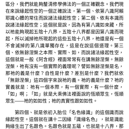
區分，我們就能夠釐清修學佛法的一個正確觀念。我們現
在來說緣起性空的一個正確說法，第一個、依第八識阿賴
耶識心體的常住而說諸法緣起性空；第二個、依有本識而
說諸法緣起性空；這個就是說，因為有第八識如來藏，所
以祂能夠現起五陰十八界，五陰十八界都是因第八識而現
起，所以滅掉祂所現起的這些五陰十八界，祂還是有一個
不會滅掉的第八識單獨存在，這是在說這個道理。第三
個、依無餘涅槃之本際、實際、如，而說諸法緣起性空，
這個就是一般《阿含經》裡面常常有在講無餘涅槃。無餘
涅槃，祂有沒有一個實際的義理呢？譬如無餘涅槃是名，
那祂的義是什麼？自性是什麼？差別是什麼？我們就依
「無餘涅槃」這四個字來說祂的義。祂的義是什麼？祂的
實義就是：祂有一個本際，有一個實際，有一個什麼，
「如」啊；「如」就是大乘佛法裡面說的恆順眾生，恆順
眾生——祂的如如性；祂的真實性跟如如性。
第四個、就是依初入胎位「名色緣識」的這個識而說
緣起性空。這個就在講十二因緣「識緣名色」，就是識能
夠緣生出了名跟色。名跟色就是五蘊，也就是十八界，那