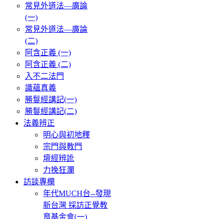
常見外道法—廣論
(一)
常見外道法—廣論
(二)
阿含正義 (一)
阿含正義 (二)
入不二法門
識蘊真義
勝鬘經講記(一)
勝鬘經講記(二)
法義辨正
明心與初地釋
宗門與教門
壇經辨訛
力挽狂瀾
訪談專欄
年代MUCH台--發現
新台灣 採訪正覺教
育基金會(一)