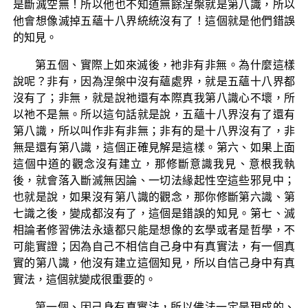
是斷滅空無！所以他也不知道無餘涅槃就是第八識，所以
他會想像滅掉五蘊十八界統統沒有了！這個就是他們錯誤
的知見。
第五個、實際上如來滅後，衪非有非無。為什麼這樣
說呢？非有，因為涅槃中沒有蘊處界，就是五蘊十八界都
沒有了；非無，就是說祂還有本際真我第八識心不壞，所
以祂不是無。所以這句話就是說，五蘊十八界沒有了還有
第八識，所以叫作非有非無；非有的是十八界沒有了，非
無是還有第八識，這個正確見解是這樣。第六、如果上面
這個中道的觀念沒有建立，那修斷意識我見、意根我執
後，就會落入斷滅無因論、一切法緣起性空這些邪見中；
也就是說，如果沒有第八識的觀念，那你修斷第六識、第
七識之後，變成都沒有了，這個是錯誤的知見。第七、滅
相論者修習佛法永遠都只能是想像的玄學或者是哲學，不
可能實證；因為自己不相信自己身中有真實法，有一個真
實的第八識，他沒有建立這個知見，所以自信己身中有真
實法，這個就變成很重要的。
第一個、因己身有真實法，所以佛法一定是現成的、