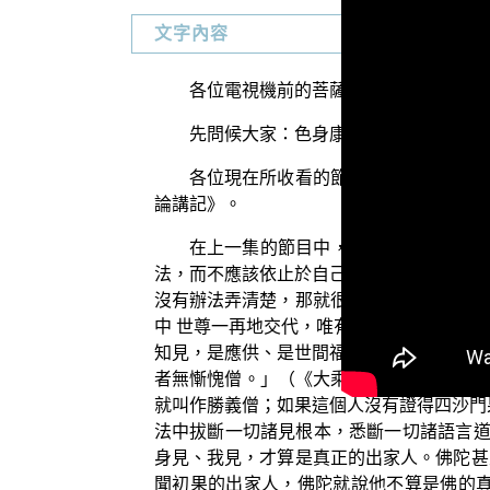
文字內容
各位電視機前的菩薩們：阿彌陀佛！
先問候大家：色身康泰否？少病少惱否
各位現在所收看的節目，是佛教正覺同
論講記》。
在上一集的節目中，我們已經為各位介
法，而不應該依止於自己的私心。許多人都
沒有辦法弄清楚，那就很容易墮入表相崇拜
中 世尊一再地交代，唯有證得四沙門果的
知見，是應供、是世間福田。例如在《大集
者無慚愧僧。」（《大乘大集地藏十輪經》
就叫作勝義僧；如果這個人沒有證得四沙門
法中拔斷一切諸見根本，悉斷一切諸語言道
身見、我見，才算是真正的出家人。佛陀甚
聞初果的出家人，佛陀就說他不算是佛的