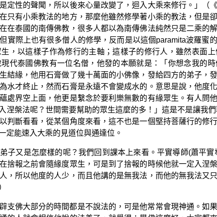
是定性的聲聞，所以後來心量改變了，迴入大乘來修行。」（
在只有小乘教法的地方，那麼他雖然修學著小乘的教法，但是
在在泰國的南傳佛教，很多人都以為南傳佛法純然只是二乘的
實際上也有很多僧人的修學，反而是以這個paramita波羅
眾生，以這樣子作為修行的主軸；這樣子的修行人，雖然表面上
說現代泰國佛教有一位名僧，他發的本願就是：「你想念我的時
生結緣，他用石膏做了幾十萬面的小佛像，發給四方的弟子，
為水才終止，然而石膏是永遠不會變成水的。意思是說，他度
蘊處界空上面，他更是繫念於要利樂無數的有緣眾生。有人問
入涅槃法呢？世間需要幫助的眾生這麼的多！」這是不是讓我們
以判斷看看，從某個角度來看，這不也是一個堅持菩薩行的修
一定能速入大乘的見道位與通達位。
弟子又是怎麼樣的呢？我們回到課本上來看。平實導師(蕭平實
在捨報之前會隨緣度眾生，可是到了捨報的時候他就一定入涅
人，所以他度的人少，而且他講的是無我法，而他的無我法又
）
辟支佛大部分的時間都是不說法的，可是他常常會現神通。如