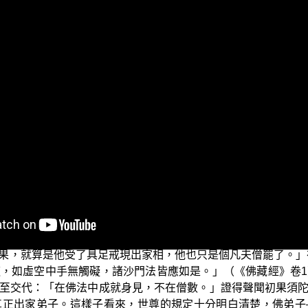
？遊步輕利否？眾生易度否？
修會為各位準備的「三乘菩提之入門起信」的節目，也就是導讀本
紹了 佛陀說法的五時三教。以上就是 導師在一開始講《起信
知道要護持僧寶，但是 佛陀明白的交代過：「怎麼樣的修行人
之中，便成了依人不依法了；這樣子想要真正地研讀這一本《
人，加上即將證得四沙門果的四向位，也就是只有四雙八輩之人
地藏十輪經》裡面 佛就說到：「善男子！有四種僧。何等為四
卷5）也就是 世尊交代：「不論這個人是現出家相還是在家相
果，就算是他受了具足戒現出家相，他也只是個凡夫僧罷了。」
，如虛空中手無觸礙，諸沙門法皆應如是。」（《佛藏經》卷
至交代：「在佛法中成就身見，不在僧數。」證得聲聞初果須
真正出家弟子。這樣子看來，世尊的規定十分明白清楚，佛弟子