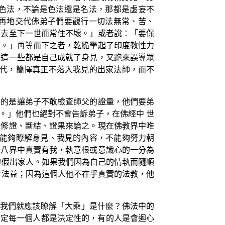
色法，不論是色法還是名法，那都是虛妄不
再地交代佛弟子們要觀行一切法無常、苦、
可去至下一世而常住不壞。」或者說：「要保
法。」再等而下之者，乾脆學起了印度教性力
，這一些都是自己成就了身見，又跑來誤導眾
交代，簡擇真正不落入我見的出家法師，而不
目的是讓弟子不敢檢查師父的證量，他們要弟
。」他們也絕對不會告訴弟子，在佛經中 世
以修證、斷結、證果來論之。現在佛教界中唯
不能夠瞭解身見、我見的內容，不能夠努力朝
十八界中真實有我，執意根或意識心的一分為
的假出家人。如果我們因為自己的情執而隨順
得法益；因為這個人他不在乎真實的法教，他
麼我們就應該瞭解「大乘」是什麼？佛法中的
一定每一個人都是決定性的，有的人是會迴心