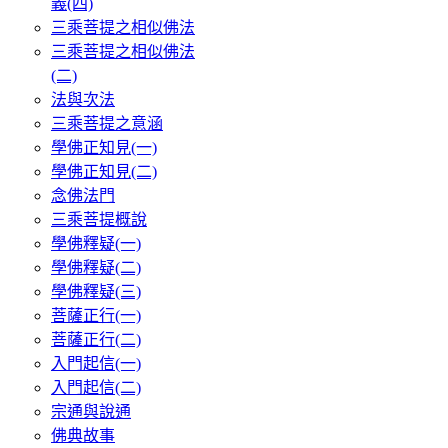
義(四)
三乘菩提之相似佛法
三乘菩提之相似佛法
(二)
法與次法
三乘菩提之意涵
學佛正知見(一)
學佛正知見(二)
念佛法門
三乘菩提概說
學佛釋疑(一)
學佛釋疑(二)
學佛釋疑(三)
菩薩正行(一)
菩薩正行(二)
入門起信(一)
入門起信(二)
宗通與說通
佛典故事