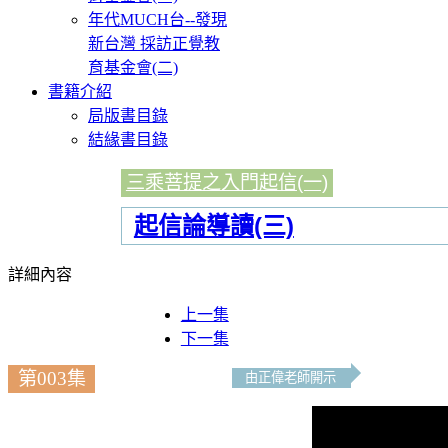
年代MUCH台--發現
新台灣 採訪正覺教
育基金會(二)
書籍介紹
局版書目錄
結緣書目錄
三乘菩提之入門起信(一)
起信論導讀(三)
詳細內容
上一集
下一集
第003集
由正偉老師開示