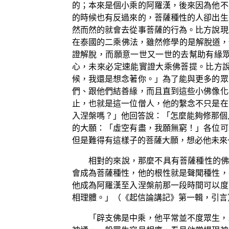
的；本來是個小乘的阿羅漢，後來因為他不
的時候也有反過來的，菩薩種性的人卻出生
然而然的就會去從事菩薩的行為。比方說現
在泰國的二乘佛法，雖然修學的是解脫道，但
證解脫，而願意一世又一世的去幫助有緣
心，未來必定速能實證大乘佛菩提。比方
候，我還是想念著你。」為了能與更多的眾
們、跟他們結善緣，而且直到這些小佛像化
止，也就是這一位僧人，他的繫念不只是在
入涅槃嗎？」他回答說：「怎麼能夠修那個
的大願：「虛空有盡，我願無窮！」各位可
但是難得有這樣子的菩薩大願，想必他未來
相對的來說，那麼不具有菩薩種性的佛
會成為菩薩種性，他的根性就是聲聞種性，
他成為阿羅漢至入涅槃前那一段時間可以度
相理體。」（《起信論講記》第一輯，引言
「辟支佛是中乘，他平常並不度眾生，