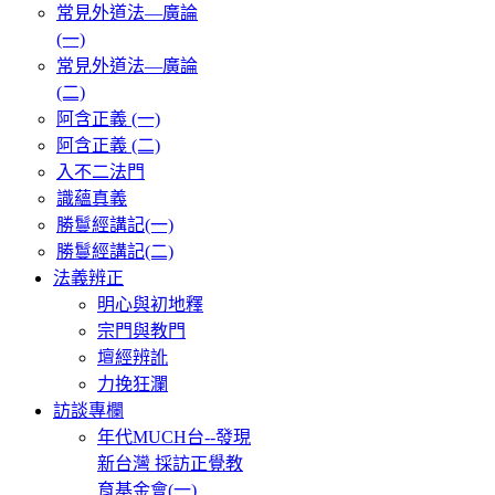
常見外道法—廣論
(一)
常見外道法—廣論
(二)
阿含正義 (一)
阿含正義 (二)
入不二法門
識蘊真義
勝鬘經講記(一)
勝鬘經講記(二)
法義辨正
明心與初地釋
宗門與教門
壇經辨訛
力挽狂瀾
訪談專欄
年代MUCH台--發現
新台灣 採訪正覺教
育基金會(一)