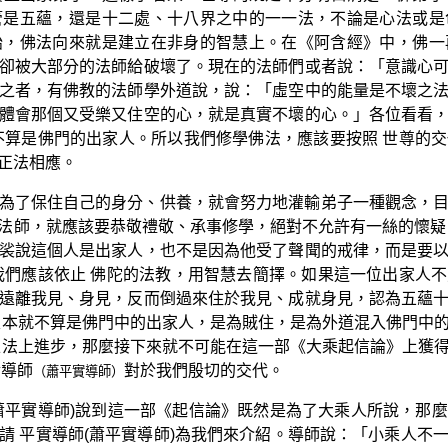
管是五蘊，還是十二處、十八界之中的一一法，不論是心法或是
始，佛法向來就是建立在非身的智慧上。在《阿含經》中，佛一
卻被大部分的法師給破壞了。現在的法師們或者說：「意識心
之者，有佛教的法師學外道說，說：「虛空中的能量是不壞之
體會那個又受樂又住空的心，就是真實不壞的心。」各位看看
不算是佛門的出家人。所以我們修學佛法，應該要按照 世尊的
正法相應。
為了保住自己的身分、供養，就會努力地灌輸弟子一種觀念，
法師，就應該要恭敬禮敬、承事修學，絕對不允許有一絲的懷疑
裟說這個人是出家人，也不是因為他受了聲聞的戒律，而是要
我們應該依止 佛陀的法教，用智慧去簡擇。如果這一位出家人
遠離我見、身見，反而倒過來住於我見、成就身見，認為五蘊
根本就不算是佛門中的出家人，是為賊住，是為外道混入佛門中
正法上進步，那麼接下來就不可能在這一部《大乘起信論》上獲
實導師
對於我們殷切的交代。
（蕭平實導師）
蕭平實導師)說到這一部《起信論》既然是為了大乘人所說，那
請 平實導師(蕭平實導師)為我們來介紹。導師說：「小乘人不