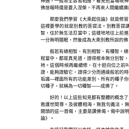
神通，一般眾生容易相應，看見他當場現神
佛捨報時還是要入涅槃，不再來人間繼續廣
那麼我們學習《大乘起信論》就是修習
這裡要學的就是別教的菩提法。別教菩提
智，住於無生法忍當中；這樣地地往上前進
一分無明隨眠，然後成為大乘別教所說的佛
般若有總相智、有別相智、有種智。總
程當中，都是真見道，證得根本無分別智，
衪。這個時候再繼續修，在十迴向位之前
證，能夠證驗它，證得少分而通達般若的時
垢識—裡面所有的功能差別、所有的種子你
切種子，就稱為一切種智——成佛了。
好的！以上這些知見都有整體的概念了
救護世間尊。及彼體相海，無我句義法，無
開頭的這一首偈，主要是讚佛偈。偈中說明
論》。