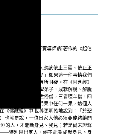
會 平實導師(蕭平實導師)所著作的《起信
論》前的提示，學佛人應該依止三寶、依止正
才算是真正的出家人？」如果這一件事情我們
起信論講記》，也會有所阻礙。在《阿含經》
，才是如來門下的賢聖弟子，成就解脫、解脫
？一者勝義僧，二者世俗僧，三者啞羊僧，四
，只要他證得了四沙門果中任何一果，這個人
在《佛藏經》中 世尊更明確地說到：「於聖
1）也就是說，一位出家人他必須要能夠離開
陀洹的人，才能斷身見、我見；若是尚未證聲
——特別是出家人，絕不能夠成就身見。身