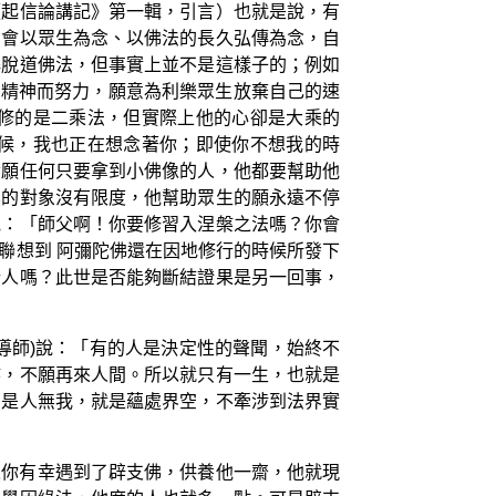
《起信論講記》第一輯，引言）也就是說，有
卻會以眾生為念、以佛法的長久弘傳為念，自
解脫道佛法，但事實上並不是這樣子的；例如
蜜的精神而努力，願意為利樂眾生放棄自己的速
修的是二乘法，但實際上他的心卻是大乘的
候，我也正在想念著你；即使你不想我的時
發願任何只要拿到小佛像的人，他都要幫助他
化的對象沒有限度，他幫助眾生的願永遠不停
他：「師父啊！你要修習入涅槃之法嗎？你會
聯想到 阿彌陀佛還在因地修行的時候所發下
行人嗎？此世是否能夠斷結證果是另一回事，
導師)說：「有的人是決定性的聲聞，始終不
槃，不願再來人間。所以就只有一生，也就是
只是人無我，就是蘊處界空，不牽涉到法界實
果你有幸遇到了辟支佛，供養他一齋，他就現