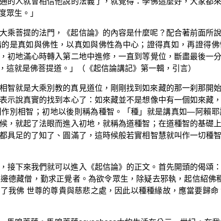
通的人就會相信他說的法義了，就覺得：學佛這麼好，大家都
度眾生。」
大乘菩提的法門，《起信論》的內容是什麼呢？配合著前面所
講的是真如與佛性，以真如與佛性為中心；證得真如，再證得佛
，初地滿心時轉入第二地中進修，一直到等覺位，斷盡最後一
，這就是佛菩提道。」（《起信論講記》第一輯，引言）
相智就是大乘別教的真見道位，剛剛找到如來藏的那一刹那開
表示說真實的找到本心了：如來藏並不是想像中有一個如來藏
叫作別相智；初地以後則稱為種智。「種」就是講真如—阿賴耶
候，就起了法眼而進入初地，就稱為道種智；在道種智的基礎
都具足的了知了、圓滿了，這時候般若實相智慧就叫作一切種
，接下來我們就可以進入《起信論》的正文。首先開頭的偈頌
邊德藏僧，勤求正覺者。為欲令眾生，除疑去邪執，起信紹佛
了我佛 世尊的尊貴與慈悲之處，因此以種種緣故，應當要歸命