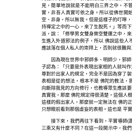
見，簡單地說就是不能明白三界之中，不
實，非吾人真實可依之身。所以從佛世開
空、非身，所以無我。但是這樣子的叮嚀，
持禪定之中的一心，來了生脫死。」等而下
派，說：「修學男女雙身樂空雙運之中，來
生進入外道邪法的例子，所以 佛說這些人
應該落在個人私人的崇拜上，否則就很難與
因為現在世界中邪師多、明師少，邪師
子認為：「只要是外表現出家相的人就叫作
尊對於出家人的規定，完全不是因為穿了袈
表相是從的想法，根本不是 佛陀的教法，
向斷除我見的方向修行，也教導眾生應該要
真實我，那麼 佛陀規定得很清楚，這個人
這樣的假出家人，那麼就一定無法在 佛的
只想眼前看到那個虛妄的表相。這也是 平
接下來，我們再往下看到，平實導師(
三乘又有什麼不同？在這一段開示中，我們