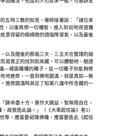
來學因緣法，他度的人也就多一點。可是辟支
說的五時三教的知見，導師接著說：「諸位來
性，以後再修一切種智，進入到初地得道種
分故意保留的極細微的煩惱障習氣、以及最後
始，以及隨後的那兩三天、三五天在整理的過
，而是真正的找到如來藏，可以體驗衪、驗證
識—裡面種種的種子，這一切種子你能夠修
上地地進修，一直到佛地圓滿，就是真如—無
智。進修圓滿時具足了知第八識中所含藏的一
：「歸命盡十方，普作大饒益，智無限自在，
種，故我造此論。」（《大乘起信論》卷1）
 世尊，應當要紹隆佛種，應當要造此《起信