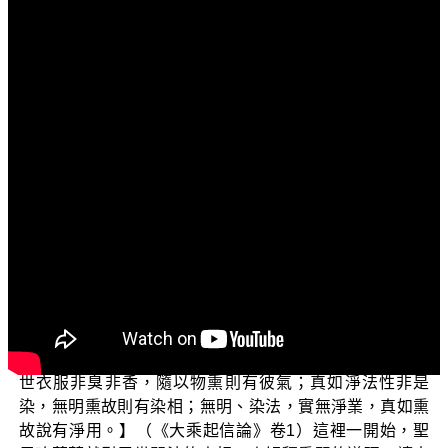
文字内容
各位菩薩！
阿彌陀佛！
歡迎大家收看「三乘菩提之入門起信」節目。今天我
們要跟諸位菩薩一起來探討 平實導師在《起信論講記》第
三輯中，有關「熏習」的真實道理。如果能夠正確掌握熏
習的道理，就可以配合我們的正知見，在歷緣對境之中，
精進於各種善淨法的熏習，而遠離種種不淨法的染著。這
對於我們的修學速度來說，會有非常重要的影響，因此大
家都要瞭解這方面的法義。
首先我們看聖 馬鳴菩薩開示的論文：【熏習義者，如
世衣服非臭非香，隨以物熏則有彼氣；真如淨法性非是
染，無明熏故則有染相；無明、染法，實無淨業，真如熏
故說有淨用。】（《大乘起信論》卷1）這裡一開始，聖