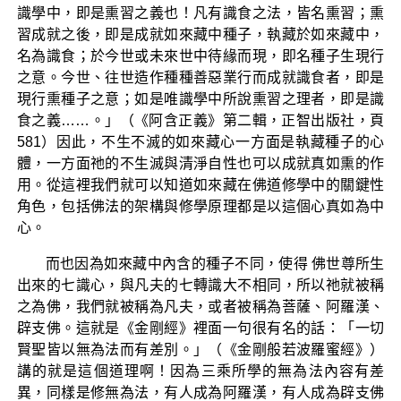
識學中，即是熏習之義也！凡有識食之法，皆名熏習；熏
習成就之後，即是成就如來藏中種子，執藏於如來藏中，
名為識食；於今世或未來世中待緣而現，即名種子生現行
之意。今世、往世造作種種善惡業行而成就識食者，即是
現行熏種子之意；如是唯識學中所說熏習之理者，即是識
食之義……。」（《阿含正義》第二輯，正智出版社，頁
581）因此，不生不滅的如來藏心一方面是執藏種子的心
體，一方面祂的不生滅與清淨自性也可以成就真如熏的作
用。從這裡我們就可以知道如來藏在佛道修學中的關鍵性
角色，包括佛法的架構與修學原理都是以這個心真如為中
心。
而也因為如來藏中內含的種子不同，使得 佛世尊所生
出來的七識心，與凡夫的七轉識大不相同，所以祂就被稱
之為佛，我們就被稱為凡夫，或者被稱為菩薩、阿羅漢、
辟支佛。這就是《金剛經》裡面一句很有名的話：「一切
賢聖皆以無為法而有差別。」（《金剛般若波羅蜜經》）
講的就是這個道理啊！因為三乘所學的無為法內容有差
異，同樣是修無為法，有人成為阿羅漢，有人成為辟支佛