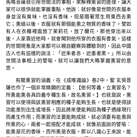
馬鳴菩薩就引用世間法的事相，來解釋熏習的道理，讓大
家可以很快就能掌握重點。他說：就好像是世間的衣服本
身並沒有臭味，也沒有香味，但是隨著眾生用東西去熏
它；熏過以後，衣服就有那個能熏之物質的香味了。譬如
有人在衣櫃裡面放了茉莉花，放了蘭花，那他穿出來以
後，人家靠近他時，就會聞到他所穿的衣服有香氣。這樣
的世間現象是大家都可以親自觀察與體驗到的，因此中國
古人也有這樣的說法：「近朱者赤，近墨者黑。」所以由
世間法事相上的譬喻，就可以讓我們大略掌握熏習的意
思。
有關熏習的涵義，在《成唯識論》卷2中，聖 玄奘菩
薩也作了一個非常精闢的定義：【依何等義，立熏習名？
所熏能熏各具四義令種生長，故名熏習。】也就是說，熏
習可以使得與該熏習相應的種子能夠生長，也就是使得該
功能差別出生或增長，因此將來便能夠因為種子遇緣現行
而產生作用；而熏習的法要能夠成就，就必須要有能熏與
所熏的心，兩者一起搭配才能成就，就像前面說的譬喻：
能熏是花的香味，而所熏是衣服。那以八識心王來說，能