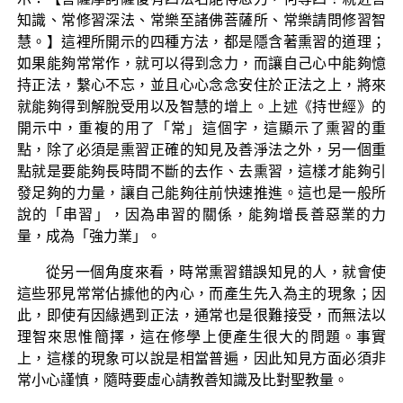
知識、常修習深法、常樂至諸佛菩薩所、常樂請問修習智
慧。】這裡所開示的四種方法，都是隱含著熏習的道理；
如果能夠常常作，就可以得到念力，而讓自己心中能夠憶
持正法，繫心不忘，並且心心念念安住於正法之上，將來
就能夠得到解脫受用以及智慧的增上。上述《持世經》的
開示中，重複的用了「常」這個字，這顯示了熏習的重
點，除了必須是熏習正確的知見及善淨法之外，另一個重
點就是要能夠長時間不斷的去作、去熏習，這樣才能夠引
發足夠的力量，讓自己能夠往前快速推進。這也是一般所
說的「串習」，因為串習的關係，能夠增長善惡業的力
量，成為「強力業」。
從另一個角度來看，時常熏習錯誤知見的人，就會使
這些邪見常常佔據他的內心，而產生先入為主的現象；因
此，即使有因緣遇到正法，通常也是很難接受，而無法以
理智來思惟簡擇，這在修學上便產生很大的問題。事實
上，這樣的現象可以說是相當普遍，因此知見方面必須非
常小心謹慎，隨時要虛心請教善知識及比對聖教量。