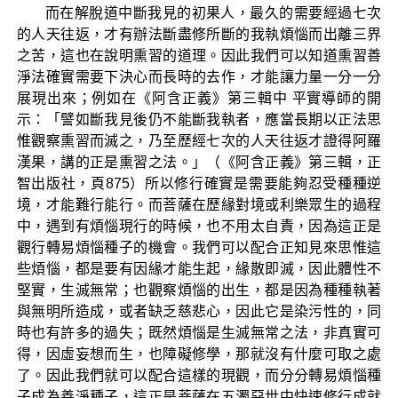
而在解脫道中斷我見的初果人，最久的需要經過七次
的人天往返，才有辦法斷盡修所斷的我執煩惱而出離三界
之苦，這也在說明熏習的道理。因此我們可以知道熏習善
淨法確實需要下決心而長時的去作，才能讓力量一分一分
展現出來；例如在《阿含正義》第三輯中 平實導師的開
示：「譬如斷我見後仍不能斷我執者，應當長期以正法思
惟觀察熏習而滅之，乃至歷經七次的人天往返才證得阿羅
漢果，講的正是熏習之法。」（《阿含正義》第三輯，正
智出版社，頁875）所以修行確實是需要能夠忍受種種逆
境，才能難行能行。而菩薩在歷緣對境或利樂眾生的過程
中，遇到有煩惱現行的時候，也不用太自責，因為這正是
觀行轉易煩惱種子的機會。我們可以配合正知見來思惟這
些煩惱，都是要有因緣才能生起，緣散即滅，因此體性不
堅實，生滅無常；也觀察煩惱的出生，都是因為種種執著
與無明所造成，或者缺乏慈悲心，因此它是染污性的，同
時也有許多的過失；既然煩惱是生滅無常之法，非真實可
得，因虛妄想而生，也障礙修學，那就沒有什麼可取之處
了。因此我們就可以配合這樣的現觀，而分分轉易煩惱種
子成為善淨種子，這正是菩薩在五濁惡世中快速修行成就