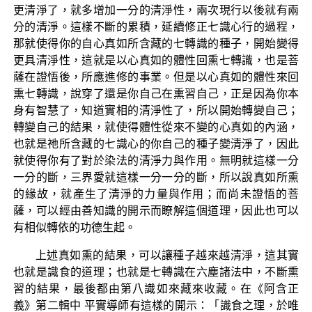
更清淨了，就多增加一分的清淨性，兩次現行以後就有兩
分的清淨。這樣不斷的累積，延續修正七識心行的過程，
那就使得你的自心真如所含藏的七轉識的種子，開始變得
更具清淨性，這就是以心真如的體性回熏七轉識，也是菩
薩在證悟後，所應進修的事業。但是以心真如的體性來回
熏七轉識，說穿了還是你自己在熏習自己，正是因為你本
身有智慧了，知道實相的清淨性了，所以開始轉變自己；
轉變自己的結果，就使得體性從來不變的心真如的內涵，
也就是祂所含藏的七識心的你自己的種子變清淨了，因此
就使得你有了對於染法的清淨力與作用。無明就這樣一分
一分的斷，三界愛就這樣一分一分的斷，所以說真如所熏
的緣故，就產生了清淨的力量與作用；而尚未證悟的菩
薩，可以經由善知識的開示而瞭解這個道理，因此也可以
有相似轉依的功德生起。
上述真如熏的結果，可以讓種子越來越清淨，這其實
也就是識食的道理；也就是七轉識在六塵諸法中，不斷熏
習的結果，最後都由第八識如來藏來收藏。在《阿含正
義》第二輯中 平實導師有這樣的開示：「識食之理，於唯