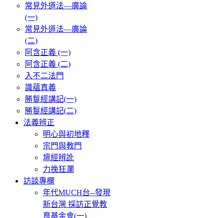
常見外道法—廣論
(一)
常見外道法—廣論
(二)
阿含正義 (一)
阿含正義 (二)
入不二法門
識蘊真義
勝鬘經講記(一)
勝鬘經講記(二)
法義辨正
明心與初地釋
宗門與教門
壇經辨訛
力挽狂瀾
訪談專欄
年代MUCH台--發現
新台灣 採訪正覺教
育基金會(一)