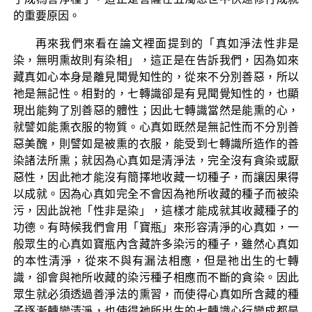
的重要原因。
再來我們來看在論文裡面提到的「真如淨法性非是
染，無明熏故則有染相」，這正是在告訴我們，因為如來
藏真如心本身是離見聞覺知性的，從來不分別善惡，所以
祂是無記性。相對的，七轉識卻是有見聞覺知性的，也顯
現出能夠了別善惡的體性；因此七轉識當然是能熏的心，
就譬如能熏衣服的物質。心真如既然是無記性而不分別善
惡美醜，則譬如是被熏的衣服，能受到七轉識所造作的善
染諸法所熏；就因為心真如是清淨法，完全沒有貪染或厭
惡性，因此祂才能沒有簡擇地收藏一切種子，而讓因果得
以成就。因為心真如完全不會因為祂所收藏的種子而被染
污，因此說祂「性非是染」，這樣才能成就其收藏種子的
功德。有時候我們會用「寶瓶」來形容清淨的心真如，一
般眾生的心真如寶瓶內含藏許多染污的種子，雖然心真如
的本性清淨，從來不與有漏法相應，但是祂出生的七轉
識，卻會與祂所收藏的染污種子相應而不斷的貪染。因此
眾生就必須透過善淨法的熏習，而使得心真如所含藏的種
子逐漸轉變清淨，也使得祂所出生的七轉識心行變成都是