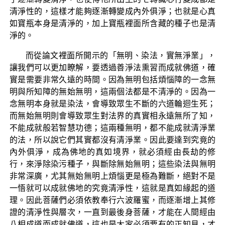
清淨性的，這樣才能夠逐漸轉變成內外俱淨；也就是心真
如寶瓶本身是清淨的，加上寶瓶裡面所含藏的種子也是清
淨的。
而從論文裡面所開示的「無明、染法，實無淨業」，
讓我們可以更加瞭解，要透過善淨法熏習而成就佛道，確
實是需要非常久遠的時間。因為無明包括煩惱障的一念無
明與所知障的無始無明，這兩個法都是不清淨的。因為一
念無明本身就是染法，會導致眾生不斷的六道輪迴生死；
而無始無明則會導致眾生對法界的真實相永遠無所了知，
不能成就般若智慧功德；這兩種無明，都不能成就清淨業
的法，所以說它們其實都沒有清淨業。因此要達到究竟的
內外俱淨，成為佛地的真如境界，就必須經由長劫的修
行，來淨除染污種子，與斷除無始無明；這些染法與無明
非常深廣，尤其無始無明上煩惱更是極為難斷，絕對不是
一悟就可以成就佛地的究竟清淨性，這就是真如緣起的道
理。因此菩薩們必須依教奉行六波羅蜜，而逐漸增上其修
證的清淨性與層次，一直到最後身菩薩，才能在人間經由
八相成道而成就佛道，這也是大家必須要有的正知見，才