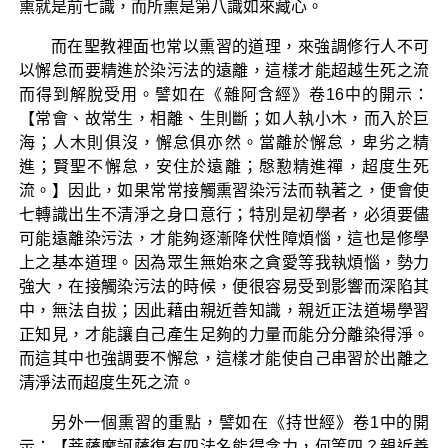
熏就是前七識，而所熏是第八識如來藏心。
而在聖教裡面也常以熏習的道理，來強調修行人不可
以懈怠而要精進於染污法的遠離，這樣才能超越生死之流
而得到解脫受用。譬如在《雜阿含經》卷16中的開示：
【常會、故常生，相離、生則斷；如人執小木，而入於巨
海；人木則俱沒，懈怠俱亦然。當離於懈怠，卑劣之精
進；賢聖不懈怠，安住於遠離；慇懃精進禪，超度生死
流。】因此，如果常常接觸熏習染污法而執著之，便會使
七轉識出生不清淨之身口意行；特別是初學者，必須要儘
可能遠離染污法，才能夠逐漸降伏性障煩惱，這也是修學
上之基本道理。因為眾生無始來之貪愛等我執煩惱，勢力
強大，在接觸染污法的時候，便很容易受到影響而深陷其
中，無法自拔；因此藉由親近善知識，親近正法道場學習
正知見，才能讓自己產生足夠的力量而能分分離染得淨。
而這其中也強調要不懈怠，這樣才能使自己串習於出離之
清淨法而超度生死之流。
另外一個熏習的重點，譬如在《持世經》卷1中的開
示：【菩薩摩訶薩復有四法名能得念力，何等四？親近善