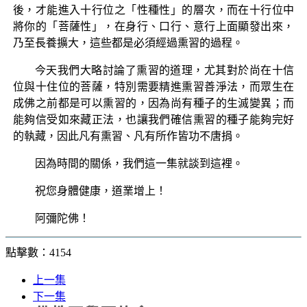
後，才能進入十行位之「性種性」的層次，而在十行位中
將你的「菩薩性」，在身行、口行、意行上面顯發出來，
乃至長養擴大，這些都是必須經過熏習的過程。
今天我們大略討論了熏習的道理，尤其對於尚在十信
位與十住位的菩薩，特別需要精進熏習善淨法，而眾生在
成佛之前都是可以熏習的，因為尚有種子的生滅變異；而
能夠信受如來藏正法，也讓我們確信熏習的種子能夠完好
的執藏，因此凡有熏習、凡有所作皆功不唐捐。
因為時間的關係，我們這一集就談到這裡。
祝您身體健康，道業增上！
阿彌陀佛！
點擊數：4154
上一集
下一集