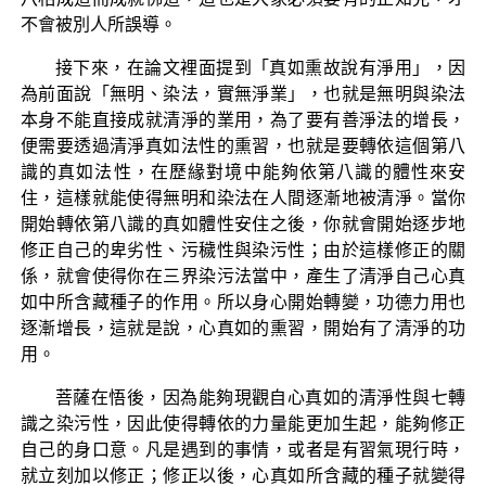
不會被別人所誤導。
接下來，在論文裡面提到「真如熏故說有淨用」，因
為前面說「無明、染法，實無淨業」，也就是無明與染法
本身不能直接成就清淨的業用，為了要有善淨法的增長，
便需要透過清淨真如法性的熏習，也就是要轉依這個第八
識的真如法性，在歷緣對境中能夠依第八識的體性來安
住，這樣就能使得無明和染法在人間逐漸地被清淨。當你
開始轉依第八識的真如體性安住之後，你就會開始逐步地
修正自己的卑劣性、污穢性與染污性；由於這樣修正的關
係，就會使得你在三界染污法當中，產生了清淨自己心真
如中所含藏種子的作用。所以身心開始轉變，功德力用也
逐漸增長，這就是說，心真如的熏習，開始有了清淨的功
用。
菩薩在悟後，因為能夠現觀自心真如的清淨性與七轉
識之染污性，因此使得轉依的力量能更加生起，能夠修正
自己的身口意。凡是遇到的事情，或者是有習氣現行時，
就立刻加以修正；修正以後，心真如所含藏的種子就變得