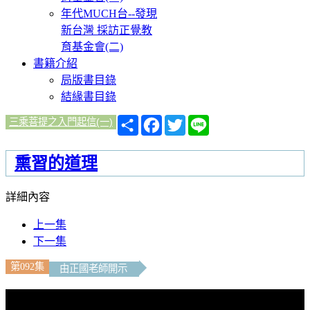
年代MUCH台--發現
新台灣 採訪正覺教
育基金會(二)
書籍介紹
局版書目錄
結緣書目錄
分
Facebook
Twitter
Line
三乘菩提之入門起信(一)
享
熏習的道理
詳細內容
上一集
下一集
第092集
由正國老師開示