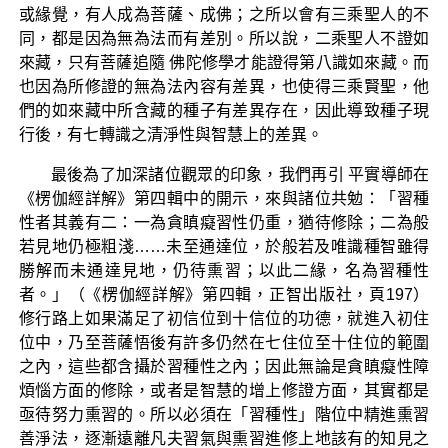
或緣覺，有人成為菩薩、成佛；之所以會有三乘聖人的不
同，都是因為無為法而有差別。所以說，二乘聖人不證如
來藏，只有菩薩追隨 佛陀修學才能證得第八識如來藏。而
也因為所修證的無為法內容有差異，也使得三乘賢聖，他
們的如來藏中所含藏的種子有差異存在，因此導致種子現
行後，有七轉識之清淨性與智慧上的差異。
最後為了加深諸位觀眾的印象，我們再引 平實導師在
《楞伽經詳解》第四輯中的開示，來與諸位共勉：「習種
性者其義有二：一為貪瞋癡習性仍重，猶待修除；二為般
若見地仍極粗淺……未至通達位，於般若及唯識種智雖得
勝解而未通達見地，仍待熏習；以此二緣，名為習種性
者。」（《楞伽經詳解》第四輯，正智出版社，頁197）
修行路上如果滿足了初信位到十信位的功德，就進入初住
位中，乃至菩薩悟後有許多仍然在七住位至十住位的範圍
之內，這些都含攝於習種性之內；因此無論是貪瞋癡性障
煩惱方面的修除，或者是智慧的增上修證方面，其實都是
亟待努力熏習的。所以必須在「習種性」階位中精進熏習
善淨法，逐漸遠離凡夫習氣與熏習進修上地該有的知見之