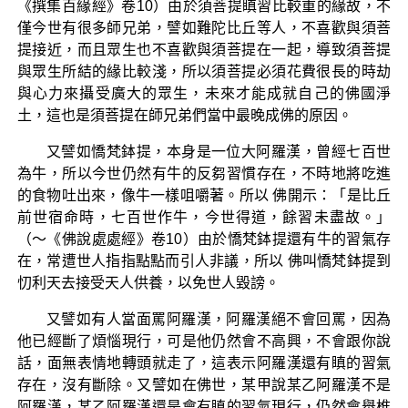
《撰集百緣經》卷10）由於須菩提瞋習比較重的緣故，不
僅今世有很多師兄弟，譬如難陀比丘等人，不喜歡與須菩
提接近，而且眾生也不喜歡與須菩提在一起，導致須菩提
與眾生所結的緣比較淺，所以須菩提必須花費很長的時劫
與心力來攝受廣大的眾生，未來才能成就自己的佛國淨
土，這也是須菩提在師兄弟們當中最晚成佛的原因。
又譬如憍梵鉢提，本身是一位大阿羅漢，曾經七百世
為牛，所以今世仍然有牛的反芻習慣存在，不時地將吃進
的食物吐出來，像牛一樣咀嚼著。所以 佛開示：「是比丘
前世宿命時，七百世作牛，今世得道，餘習未盡故。」
（～《佛說處處經》卷10）由於憍梵鉢提還有牛的習氣存
在，常遭世人指指點點而引人非議，所以 佛叫憍梵鉢提到
忉利天去接受天人供養，以免世人毀謗。
又譬如有人當面罵阿羅漢，阿羅漢絕不會回罵，因為
他已經斷了煩惱現行，可是他仍然會不高興，不會跟你說
話，面無表情地轉頭就走了，這表示阿羅漢還有瞋的習氣
存在，沒有斷除。又譬如在佛世，某甲說某乙阿羅漢不是
阿羅漢，某乙阿羅漢還是會有瞋的習氣現行，仍然會舉椎