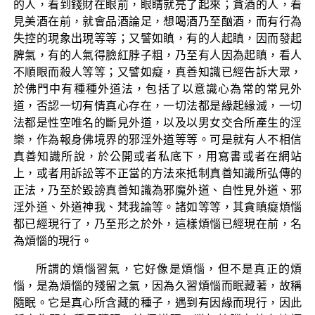
的人，看到錢財在眼前，眼睛就亮了起來；貪酒的人，看
見美酒在前，就會品酒論足，想喝酒乃至酗酒，而有行為
失控的現象出現等等；又譬如瞋，有的人起瞋，因而發起
脾氣，有的人氣得臉紅脖子粗，乃至有人因為起瞋，看人
不順眼而殺人等等；又譬如癡，真善知識已經告訴大眾，
於佛門中有種種外道法，包括了以意識心為常的常見外
道，否認一切有情真心存在，一切法都是緣起緣滅，一切
法都是性空唯名的斷見外道，以及以男女交合所產生的淫
樂，作為報身佛境界的邪淫外道等等。可是就有人不相信
真善知識所說，於公開或者私底下，用寫書或者在網站
上，或者用訴訟等不正當的方法來抵制真善知識所弘傳的
正法，乃至於毀謗真善知識為邪魔外道、自性見外道、邪
淫外道、外道神我、梵我論等。諸如等等，其貪瞋癡煩惱
都已經現行了，乃至形之於外，這樣煩惱已經現在前，名
為煩惱的現行。
所謂的煩惱習氣，它好像是煩惱，但不是真正的煩
惱，是為煩惱的殘留之氣，因為久習煩惱而眠藏著，故稱
隨眠。它是真心所含藏的種子，遇到有因緣而現行，因此