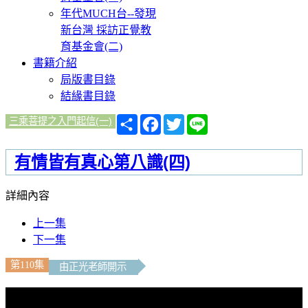
年代MUCH台--發現
新台灣 採訪正覺教
育基金會(二)
書籍介紹
局版書目錄
結緣書目錄
分
Facebook
Twitter
Line
三乘菩提之入門起信(一)
享
有情皆有真心第八識(四)
詳細內容
上一集
下一集
第110集
由正光老師開示