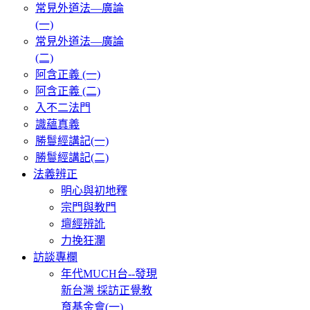
常見外道法—廣論
(一)
常見外道法—廣論
(二)
阿含正義 (一)
阿含正義 (二)
入不二法門
識蘊真義
勝鬘經講記(一)
勝鬘經講記(二)
法義辨正
明心與初地釋
宗門與教門
壇經辨訛
力挽狂瀾
訪談專欄
年代MUCH台--發現
新台灣 採訪正覺教
育基金會(一)