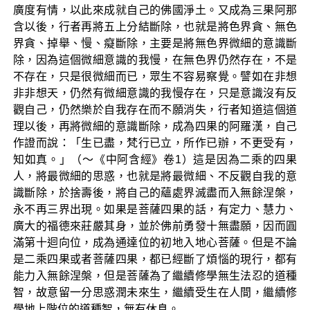
廣度有情，以此來成就自己的佛國淨土。又成為三果阿那
含以後，行者再將五上分結斷除，也就是將色界貪、無色
界貪、掉舉、慢、癡斷除，主要是將無色界微細的意識斷
除，因為這個微細意識的我慢，在無色界仍然存在，不是
不存在，只是很微細而已，眾生不容易察覺。譬如在非想
非非想天，仍然有微細意識的我慢存在，只是意識沒有反
觀自己，仍然樂於自我存在而不願消失，行者知道這個道
理以後，再將微細的意識斷除，成為四果的阿羅漢，自己
作證而說：「生已盡，梵行已立，所作已辦，不更受有，
知如真。」（～《中阿含經》卷1）這是因為二乘的四果
人，將最微細的思惑，也就是將最微細、不反觀自我的意
識斷除，於捨壽後，將自己的蘊處界滅盡而入無餘涅槃，
永不再三界出現。如果是菩薩四果的話，有定力、慧力、
廣大的福德來莊嚴其身，並於佛前勇發十無盡願，因而圓
滿第十迴向位，成為通達位的初地入地心菩薩。但是不論
是二乘四果或者菩薩四果，都已經斷了煩惱的現行，都有
能力入無餘涅槃，但是菩薩為了繼續修學無生法忍的道種
智，故意留一分思惑潤未來生，繼續受生在人間，繼續修
學地上階位的道種智，無有休息。