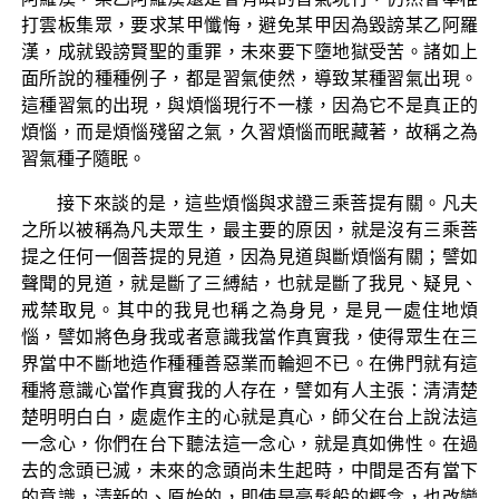
打雲板集眾，要求某甲懺悔，避免某甲因為毀謗某乙阿羅
漢，成就毀謗賢聖的重罪，未來要下墮地獄受苦。諸如上
面所說的種種例子，都是習氣使然，導致某種習氣出現。
這種習氣的出現，與煩惱現行不一樣，因為它不是真正的
煩惱，而是煩惱殘留之氣，久習煩惱而眠藏著，故稱之為
習氣種子隨眠。
接下來談的是，這些煩惱與求證三乘菩提有關。凡夫
之所以被稱為凡夫眾生，最主要的原因，就是沒有三乘菩
提之任何一個菩提的見道，因為見道與斷煩惱有關；譬如
聲聞的見道，就是斷了三縛結，也就是斷了我見、疑見、
戒禁取見。其中的我見也稱之為身見，是見一處住地煩
惱，譬如將色身我或者意識我當作真實我，使得眾生在三
界當中不斷地造作種種善惡業而輪迴不已。在佛門就有這
種將意識心當作真實我的人存在，譬如有人主張：清清楚
楚明明白白，處處作主的心就是真心，師父在台上說法這
一念心，你們在台下聽法這一念心，就是真如佛性。在過
去的念頭已滅，未來的念頭尚未生起時，中間是否有當下
的意識，清新的、原始的，即使是毫髮般的概念，也改變