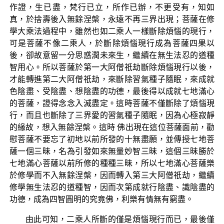
作證，生已盡，梵行已立，所作已辦，不更受有，知如
真，於捨壽後入無餘涅槃，永遠不再三界出現；菩薩在修
學大乘法過程中，雖然也如二乘人一樣斷除煩惱的現行，
可是菩薩不像二乘人，於斷除煩惱現行成為菩薩四果以
後，卻故意留一分思惑潤未來生，繼續在無生法忍的道種
智用心。所以菩薩於第一大阿僧祇劫斷除煩惱現行以後，
才能轉進第二大阿僧祇劫，來斷除習氣種子隨眠，來成就
色陰盡、受陰盡、想陰盡的功德，最後得以成就七地滿心
的菩薩，證得念念入滅盡定。這時菩薩不僅斷除了煩惱現
行，而且也斷除了三界愛的習氣種子隨眠，因為心極寂靜
的緣故，想入無餘涅槃。這時 佛出現在這位菩薩面前，勸
慰菩薩不要忘了初地以前所發的十無盡願，並傳授七地菩
薩一個三昧，名為引發如來無量妙智三昧，這個三昧勝於
七地滿心菩薩以前所修的種種三昧，所以七地滿心菩薩樂
於修學而不入無餘涅槃，因而轉入第三大阿僧祇劫，繼續
修學無生法忍的道種智，因而次第成就行陰盡、識陰盡的
功德，成為四智圓明的究竟佛，利樂有情無有窮盡。
由此可知，二乘人所斷的僅是煩惱現行而已，最後僅