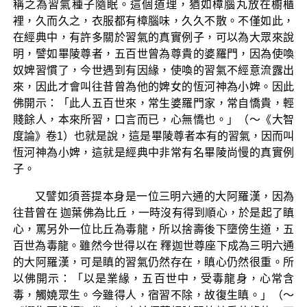
稱之為習氣種子隨眠。這個道理，猶如樟腦丸放在櫥櫃
裡，久而久之，衣服都有樟腦味，久久不散。不僅如此，
在經典中，有許多關於習氣的真實例子，可以為大眾來說
明，譬如畢陵尊者，五百世曾為尊貴的婆羅門，因為使喚
奴婢習慣了，今世遇到有因緣，使喚的習氣不經意流露出
來，因此才會叫往昔曾為他的婢女的恆河神為小婢。因此
佛開示：「此人五百世來，常生婆羅門家，常自憍貴，輕
賤餘人，本來所習，口言而已，心無憍也。」（～《大智
度論》卷1）也就是說，這是畢陵尊者本有的習氣，因而叫
恆河神為小婢，這就是經典中非常有名畢陵尚慢的真實例
子。
又譬如須菩提本身是一位三明六通的大阿羅漢，因為
往昔曾在 迦葉佛為比丘，一時沒有得到順心，於是起了瞋
心，罵另外一位比丘為毒龍，所以捨壽後下墮傍生道，五
百世為毒龍。雖然今世得以在 釋迦世尊座下成為三明六通
的大阿羅漢，可是瞋的習氣仍然存在，瞋心仍然很重。所
以佛開示：「以是業緣，五百世中，受毒龍身，心常含
毒，觸嬈眾生。今雖得人，宿習不除，故復生瞋。」（～