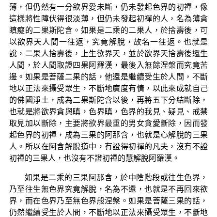
薄，但仍然有一分欲界愛未斷，仍未發起色界的初禪，像
這樣將性障伏得很淡薄，但仍未發起初禪的人，名為薄貪
瞋癡的二果斯陀含。如果是二乘的二果人，於捨壽後，可
以欲界天人間一往返，究竟解脫，故名一往返。也就是
說，二果人捨壽後，上生欲界天，並於欲界天捨壽後還生
人間，於人間取證四果阿羅漢，最後入無餘涅槃而究竟苦
邊。如果是菩薩二果的話，他還是繼續受生於人間，不斷
地以正法來攝受眾生，不斷地廣度有情，以此來成就自己
的佛國淨土，成為二果斯陀含以後，再將五下分結斷除，
也就是將欲界貪與瞋，色界瞋，色界的我見、疑見、戒禁
取見加以斷除，主要將欲界最重的男女貪愛斷除，因而發
起色界的初禪，成為三果的阿那含，也就是心解脫的三果
人。所以在阿含解脫道中，有證得初禪的凡夫，沒有不證
初禪的三果人，也沒有不證初禪的慧解脫阿羅漢。
如果是二乘的三果阿那含，於中陰階段或往生色界，
乃至往生無色界究竟解脫，名為不還，也就是不再回來欲
界，而在色界乃至無色界般涅槃。如果是菩薩三果的話，
仍然繼續受生於人間，不斷地以正法來攝受眾生，不斷地