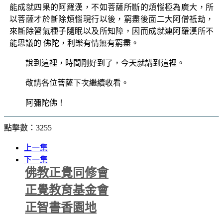
能成就四果的阿羅漢，不如菩薩所斷的煩惱極為廣大，所
以菩薩才於斷除煩惱現行以後，窮盡後面二大阿僧祇劫，
來斷除習氣種子隨眠以及所知障，因而成就連阿羅漢所不
能思議的 佛陀，利樂有情無有窮盡。
說到這裡，時間剛好到了，今天就講到這裡。
敬請各位菩薩下次繼續收看。
阿彌陀佛！
點擊數：3255
上一集
下一集
佛教正覺同修會
正覺教育基金會
正智書香園地