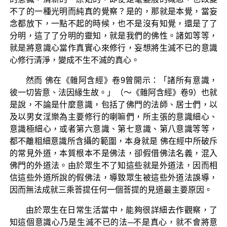
不了的一種光明而純真的覺察？是的，那就是本覺，當妄
念都放下，一點不起的時候，也不是沒有知覺，還是了了
分明，這了了分明的靈知，就是我們的佛性。諸如等等，
就是將意識心當作真實心來修行，妄想將生滅不已的意識
心修行清淨，變成不生不滅的真心。
然而 佛在《雜阿含經》卷9曾開示：「諸所有意識，
彼一切皆意、法因緣生故。」（～《雜阿含經》卷9）也就
是說，不論是什麼意識，包括了佛門的法師、居士們，以
及以男女淫樂為主要修行的喇嘛們，所主張的意識細心、
意識極細心，或者第六意識、第七意識、第八意識等等，
都不離粗細意識所含攝的範圍，本身就是 佛在經中所破斥
的常見外道，本質根本不是佛法，卻假借佛法名義，混入
佛門的外道法。由於眾生不了知這些就是外道法，因而相
信這些外道所說的假佛法，導致眾生被這些外道法誤導，
因而無法成就三乘菩提任何一個菩提的見道最主要原因。
由於眾生在日常生活當中，能夠很詳細去作觀察，了
知這個意識心乃是生滅不已的法─不是真心，就不會將意