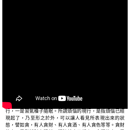
文字内容
各位電視機前面的菩薩們：阿彌陀佛！
歡迎收看正覺同修會所推出的電視弘法節目，這個節
目名為「三乘菩提之入門起信」，裡面有很多子題，今天
所要講的子題是「有情皆有真心第八識」。
上一集已談到：每一位有情的真心都是清淨的，卻含
藏了七轉識染污的種子；今天將繼續談，七轉識染污的種
子到底有哪些內涵？藉著詳細的說明以後，大眾於歷緣對
境當中，來汰換自己煩惱的種子，乃至汰換究竟清淨，最
後成為一切種智的究竟佛。
七轉識的煩惱種子，包括了兩個部分：一是煩惱的現
行，一是習氣種子隨眠。所謂煩惱的現行，是指煩惱已經
現起了，乃至形之於外，可以讓人看見所表現出來的狀
態，譬如貪，有人貪財、有人貪酒、有人貪色等等。貪財