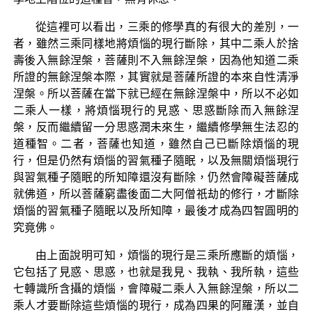
從這裡可以看出，三乘的修學真的有很大的差別，一
者，雖然三乘同樣地將煩惱的現行斷除，其中二乘人於捨
壽後入無餘涅槃，菩薩則不入無餘涅槃，因為他知道二乘
所證的無餘涅槃本際，其實就是菩薩所證的本來自性清淨
涅槃。所以菩薩在當下就已經在無餘涅槃中，所以不必如
二乘人一樣，將煩惱現行的見惑、思惑斷除而入無餘涅
槃，反而繼續留一分思惑潤未來生，繼續修學無生法忍的
道種智。二者，菩薩也知道，雖然自己已斷除煩惱的現
行，但是仍然有煩惱的習氣種子隨眠，以及無關煩惱現行
與習氣種子隨眠的所知障還沒有斷除，仍然會障礙菩薩成
就佛道，所以菩薩窮盡後面二大阿僧祇劫的修行，才斷除
煩惱的習氣種子隨眠以及所知障，最後才成為四智圓明的
究竟佛。
由上面說明可知，煩惱的現行是三乘所應斷的煩惱，
它包括了見惑、思惑，也就是我見、我執、我所執，這些
七轉識所含攝的煩惱，會障礙二乘人入無餘涅槃，所以二
乘人才要斷除這些煩惱的現行，成為四果的阿羅漢，並自