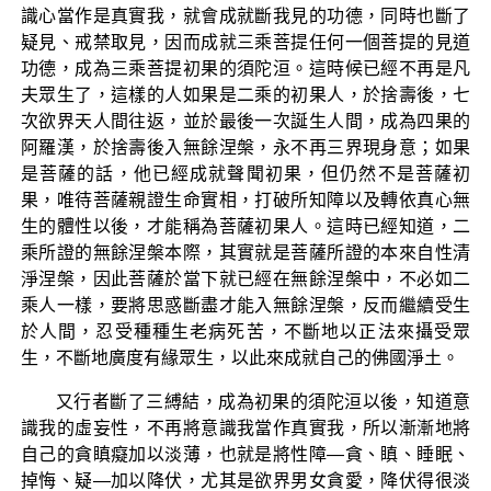
識心當作是真實我，就會成就斷我見的功德，同時也斷了
疑見、戒禁取見，因而成就三乘菩提任何一個菩提的見道
功德，成為三乘菩提初果的須陀洹。這時候已經不再是凡
夫眾生了，這樣的人如果是二乘的初果人，於捨壽後，七
次欲界天人間往返，並於最後一次誕生人間，成為四果的
阿羅漢，於捨壽後入無餘涅槃，永不再三界現身意；如果
是菩薩的話，他已經成就聲聞初果，但仍然不是菩薩初
果，唯待菩薩親證生命實相，打破所知障以及轉依真心無
生的體性以後，才能稱為菩薩初果人。這時已經知道，二
乘所證的無餘涅槃本際，其實就是菩薩所證的本來自性清
淨涅槃，因此菩薩於當下就已經在無餘涅槃中，不必如二
乘人一樣，要將思惑斷盡才能入無餘涅槃，反而繼續受生
於人間，忍受種種生老病死苦，不斷地以正法來攝受眾
生，不斷地廣度有緣眾生，以此來成就自己的佛國淨土。
又行者斷了三縛結，成為初果的須陀洹以後，知道意
識我的虛妄性，不再將意識我當作真實我，所以漸漸地將
自己的貪瞋癡加以淡薄，也就是將性障—貪、瞋、睡眠、
掉悔、疑—加以降伏，尤其是欲界男女貪愛，降伏得很淡