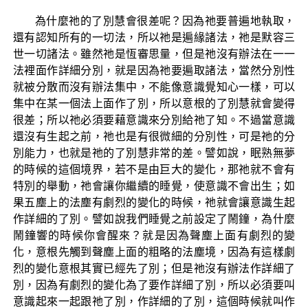
為什麼祂的了別慧會很差呢？因為祂要普遍地執取，
還有認知所有的一切法，所以祂是遍緣諸法，祂是默容三
世一切諸法。雖然祂是恆審思量，但是祂沒有辦法在一一
法裡面作詳細分別，就是因為祂要遍取諸法，當然分別性
就被分散而沒有辦法集中，不能像意識覺知心一樣，可以
集中在某一個法上面作了別，所以意根的了別慧就會變得
很差；所以祂必須要藉意識來分別給祂了知。不過當意識
還沒有生起之前，祂也是有很微細的分別性，可是祂的分
別能力，也就是祂的了別慧非常的差。譬如說，眠熟無夢
的時候的這個境界，若不是由巨大的變化，那祂就不會有
特別的舉動，祂會讓你繼續的睡覺，使意識不會出生；如
果五塵上的法塵有劇烈的變化的時候，祂就會讓意識生起
作詳細的了別。譬如說我們睡覺之前設定了鬧鐘，為什麼
鬧鐘響的時候你會醒來？就是因為聲塵上面有劇烈的變
化，意根先觸到聲塵上面的粗略的法塵境，因為有這樣劇
烈的變化意根其實已經先了別；但是祂沒有辦法作詳細了
別，因為有劇烈的變化為了要作詳細了別，所以必須要叫
意識起來一起跟祂了別，作詳細的了別，這個時候就叫作