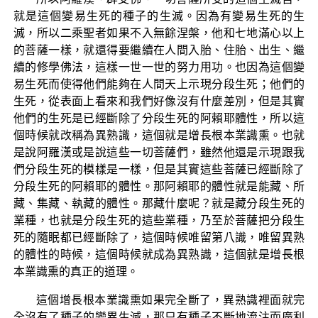
就是這個變易生死的種子的生滅。因為有變易生死的生
滅，所以二乘聖者如果不入無餘涅槃，他和七地滿心以上
的菩薩一樣，就還得要繼續在人間入胎、住胎、出生、繼
續的修學佛法，這樣一世一世的努力用功。也因為這個變
易生死而使得他們能夠在人間天上示現分段生死；他們的
生死，從表面上看來和我們好像沒有什麼差別，但是其實
他們的生死是已經斷除了分段生死的阿賴耶體性，所以這
個時候就改稱為異熟識，這個就是增長根本業識熏。也就
是說阿羅漢或是說這些一切菩薩們，雖然他還是示現跟我
們分段生死的模樣是一樣，但是其實這些菩薩已經斷除了
分段生死的阿賴耶的體性。那阿賴耶的體性就是能藏、所
藏、集藏、執藏的體性。那藏什麼呢？就是藏分段生死的
業種，也就是分段生死的這些業種，乃至於菩薩把分段生
死的隨眠都已經斷除了，這個時候唯留第八識，唯留異熟
的體性的時候，這個時候就成為異熟識，這個就是增長根
本業識熏的真正的道理。
這個增長根本業識熏如果完全斷了，異熟識裡面就完
全沒有了種子的變異生滅，那只有種子不斷地流注而廣利