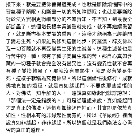
接下來，就是要把佛菩提道完成。也就是斷除煩惱障中的
習氣種子隨眠，和斷盡一切的所知障隨眠；也就是要斷除
對於法界實相更微細部分的不如實知、不盡知，到最後全
部斷盡了，這個增長根本業識熏就完成，就不再繼續熏習
了，就是斷盡根本業識的熏習了，這樣才能稱為已經離開
了變易生死。如果能夠修到這個地步，阿羅漢、辟支佛以
及一切菩薩就不再受變易生死的生滅苦。這種生滅苦也是
行苦中的一種，沒有了種子變異生滅的苦，那自心真如含
藏的一切種子就會完全沒有變異性；沒有變異性就不會再
有種子變換轉易了，那就沒有異熟生，就是沒有變易生
死，這樣子就稱為究竟佛果。所以這個證悟後修行，成就
佛地真如的過程，就是真如緣起門。不要像那些錯悟的
人、對佛法一知半解的人，一聽說真如緣起門就誹謗說：
「那個法一定是錯誤的。」可是從理證來說，真如緣起門
才是真正的佛法，這個真如緣起門裡面，其實卻是依於真
如性，性相本有的非緣起性而有的，所以《華嚴經》裡面
說真如非緣起，非非緣起。所以這個就是我們染法妄心熏
習的真正的道理。