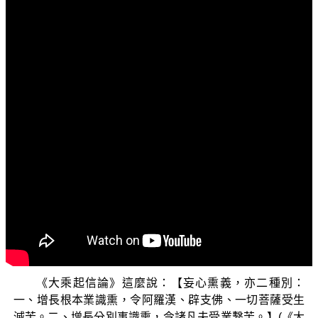
文字内容
各位菩薩：
阿彌陀佛！
我們今天要繼續跟各位來說明的是《三乘菩提的入門
起信》，我們這一集，要跟各位分享的單元，最主要要跟
各位說明「染法的妄心熏義」。
我們上一集開始說明「云何熏習染法不斷」的三種道
理：一個是染法是由於妄境熏的道理，第二個是染法的妄
心熏義，還有一個是無明熏。那也就是我們下一集所要講
的。我們這一集就要來說明一下「染法的妄心熏義」是怎
麼樣的一個道裡呢？
《大乘起信論》這麼說：【妄心熏義，亦二種別：
一、增長根本業識熏，令阿羅漢、辟支佛、一切菩薩受生
滅苦。二、增長分別事識熏，令諸凡夫受業繫苦。】(《大