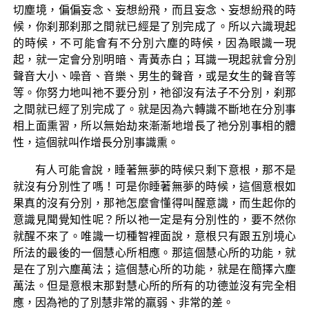
切塵境，偏偏妄念、妄想紛飛，而且妄念、妄想紛飛的時
候，你刹那刹那之間就已經是了別完成了。所以六識現起
的時候，不可能會有不分別六塵的時候，因為眼識一現
起，就一定會分別明暗、青黃赤白；耳識一現起就會分別
聲音大小、噪音、音樂、男生的聲音，或是女生的聲音等
等。你努力地叫祂不要分別，祂卻沒有法子不分別，刹那
之間就已經了別完成了。就是因為六轉識不斷地在分別事
相上面熏習，所以無始劫來漸漸地增長了祂分別事相的體
性，這個就叫作增長分別事識熏。
有人可能會說，睡著無夢的時候只剩下意根，那不是
就沒有分別性了嗎！可是你睡著無夢的時候，這個意根如
果真的沒有分別，那祂怎麼會懂得叫醒意識，而生起你的
意識見聞覺知性呢？所以祂一定是有分別性的，要不然你
就醒不來了。唯識一切種智裡面說，意根只有跟五別境心
所法的最後的一個慧心所相應。那這個慧心所的功能，就
是在了別六塵萬法；這個慧心所的功能，就是在簡擇六塵
萬法。但是意根末那對慧心所的所有的功德並沒有完全相
應，因為祂的了別慧非常的羸弱、非常的差。