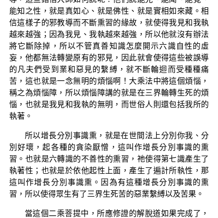
能知之性，就是真如心、就是佛性、就是實相如來藏。相
信這樣子的邪教導而不斷熏習的緣故，就使得我見和我執
越來越強；因為我見、我執越來越強，所以他就沒有辦法
將它斷除掉，所以不管真善知識怎麼開示六識自性的虛
妄，他都無法轉變原有的邪見，因此就會使得這些被誤導
的凡夫們受到業和惡見的繫縛，就不斷輪迴而受種種痛
苦，這也就是一念無明的煩惱啊！大乘法中將這個煩惱，
稱之為煩惱障，所以煩惱障講的就是在三界輪轉生死的煩
惱，也就是我見和我執的無明，而世俗人則還包括我所的
執著。
所以增長分別事識熏，就是在世間法上分別你我、分
別好壞，起各種的貪染厭憎，這叫作增長分別事識的熏
習。也就是六轉識的不善性的熏習，祂使得第七識產生了
執著性；也就是於依他起性上面，產生了遍計所執性，那
這叫作增長分別事識熏。因為有這種增長分別事識的熏
習，所以使得眾生有了三界生死苦的惡業繫縛以及苦果。
當這個二乘菩提中，所應修證的解脫道如果完成了，