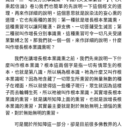
乘起信論》卷1)我們也簡單的先說明一下這個經文的道
理，再來作詳細的說明。這個意思就是說染法的妄心熏的
道理，它也有兩種的差別：第一種就是增長根本業識熏，
這種熏習可以讓阿羅漢、辟支佛、一切菩薩受生滅苦；第
二種就叫作增長分別事識熏，這種熏習可令一切凡夫受諸
業繫縛之苦。那我們就一個一個，來作詳細的說明，什麼
叫作增長根本業識熏呢？
我們在講增長根本業識熏之前，我們先來說明一下什
麼叫作根本業識？根本這兩個字是指一切有情眾生的根
本，也就是第八識，所以稱為根本識。祂為什麼又叫作根
本業識呢？因為祂含藏了一切眾生所熏習的無量無數的種
子在裡面，所以就使得這一些種子現行，眾生就因為這樣
子而去輪轉生死，所以祂被叫作根本業識。其實增長根本
業識的熏習，就是講所知障上面的熏習，也就是說增長根
本業識的熏習，其實最主要就是對於無始無明上煩惱的熏
習，對於無始無明的熏習。
可是關於所知障這一部分，卻是目前很多佛教界的人