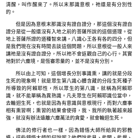
清醒，叫作醒來了。所以末那識意根，祂還是有分別性
的。
但是因為意根末那識沒有證自證分，那這個沒有證自
證分是從一般還沒有入地之前的菩薩所說的這個道理。從
地上菩薩所證的道種智來講，八識心王各有各的四分，但
是我們現在沒有時間去談這個問題，所以意根從一般人來
講祂是沒有證自證分，所以祂不會返觀自己的心行。其實
祂對於六塵境，是恆審思量的，並不是沒有分別。
所以由上可知，這個增長分別事識熏，講的就是分段
生死的現象啊！就是眾生第八識心體含藏的分段生死種子
所導致的阿賴耶性，所以眾生的第八識，就稱為阿賴耶
識，就不能單稱為異熟識。凡夫眾生在阿賴耶識位當中，
去輪迴生死，也就是因為有意識與意根現行，而對六塵事
相有熏習啊；熏習的結果會使得，我、我所的執著越來越
強，就沒有辦法遠離六塵萬法的貪愛，就會輪迴生死。
佛法的修行者也一樣，因為錯悟大師所給與的邪教
導，這些錯悟大師如何說呢？他們說能見、能聞、能覺、