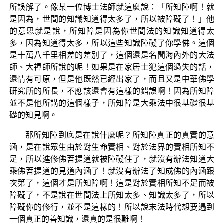
所誤解了。像某一位博士法師就這麼說：「所知障啊！就
是因為，世間的知識知道得太多了，所以被障礙了！」他
的意思就是說，所知障是因為你世間法的知識知道得太
多，因為知道得太多，所以這些知識障礙了你學佛。這個
是十萬八千里相差的差別了，這個還是名聞海內外的大法
師、大禪師所說的呢！如果是在家居士犯這個過失的話，
還情有可原，但是他既然已經出家了，而且又是中華佛學
研究所的所長，不應該還會有這樣的錯誤啊！因為所知障
並不是他所講的這個樣子，所知障是大乘法中很基礎很基
礎的知見啊。
那所知障到底是在說什麼呢？所知障真正的真實的意
涵，是在說眾生由於對生命實相、對於法界的實相所知不
足，所以進修佛菩提道就被障礙住了，就沒有辦法知道大
乘佛菩提道的見道內涵了！就沒有辦法了知成佛的內涵跟
次第了，這個才是所知障啊！這是對於實相所知不足而被
障礙了，不是說在世間法上所知太多、知識太多了，所以
障礙你的修行，並不是這樣的！所以說末法時代想要遇到
一個真正的善知識，還真的是很難啊！