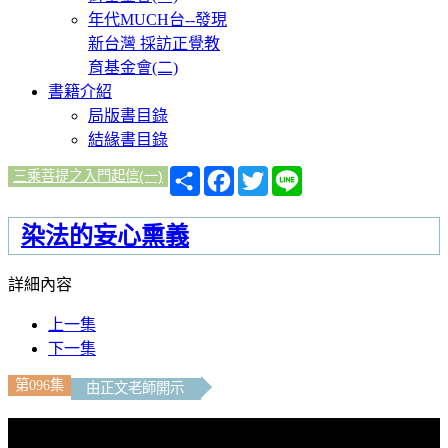
年代MUCH台--發現
新台灣 採訪正覺教
育基金會(二)
書籍介紹
局版書目錄
結緣書目錄
分
Facebook
Twitter
Line
三乘菩提之入門起信(一)
享
染法的妄心熏義
詳細內容
上一集
下一集
第096集
由正文老師開示