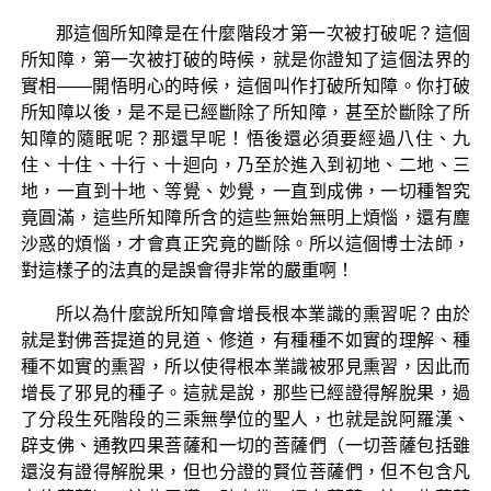
那這個所知障是在什麼階段才第一次被打破呢？這個
所知障，第一次被打破的時候，就是你證知了這個法界的
實相——開悟明心的時候，這個叫作打破所知障。你打破
所知障以後，是不是已經斷除了所知障，甚至於斷除了所
知障的隨眠呢？那還早呢！悟後還必須要經過八住、九
住、十住、十行、十迴向，乃至於進入到初地、二地、三
地，一直到十地、等覺、妙覺，一直到成佛，一切種智究
竟圓滿，這些所知障所含的這些無始無明上煩惱，還有塵
沙惑的煩惱，才會真正究竟的斷除。所以這個博士法師，
對這樣子的法真的是誤會得非常的嚴重啊！
所以為什麼說所知障會增長根本業識的熏習呢？由於
就是對佛菩提道的見道、修道，有種種不如實的理解、種
種不如實的熏習，所以使得根本業識被邪見熏習，因此而
增長了邪見的種子。這就是說，那些已經證得解脫果，過
了分段生死階段的三乘無學位的聖人，也就是說阿羅漢、
辟支佛、通教四果菩薩和一切的菩薩們（一切菩薩包括雖
還沒有證得解脫果，但也分證的賢位菩薩們，但不包含凡