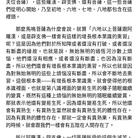
夫位菩薩），這些羅漢、辟支佛、還有菩薩，這一些菩薩
們從明心開始，乃至初地、六地、七地、八地都包含在這
裡頭。
那麼馬鳴菩薩為什麼會說，就算「六地以上菩薩跟阿
羅漢，或是辟支佛一樣會有這樣的增長根本業識的熏習」
呢？這是因為他們對於所知障或者還沒有打破、或者還沒
有斷盡的緣故。也就是說，無始無明的過恆河沙數上煩
惱，他們還沒有相應，或者還沒有斷盡；也因為沒有斷
盡，所以他們還會有增長根本業識的熏習。所以也就是因
為對無始無明的這些上煩惱沒有斷盡，所以會不斷地去熏
習。這個根本熏——有增長根本業識熏，就會使得他的根
本識裡面，也就是第八識裡面的變易生死的種子隨眠繼續
的變異，既然有這種上煩惱的無始無明的隨眠繼續變異，
那就表示他還有變易生死。因為還有變易生死，所以他還
會有異熟生，有異熟生當然就會有異熟生死的體性存在。
因為有異熟的體性存在，那就一定會有異熟果，有異熟果
的時候，就會跟我們一樣會有五陰在人間存在了。
所以阿羅漢、辟支佛、一切菩薩所受的這個生滅苦，