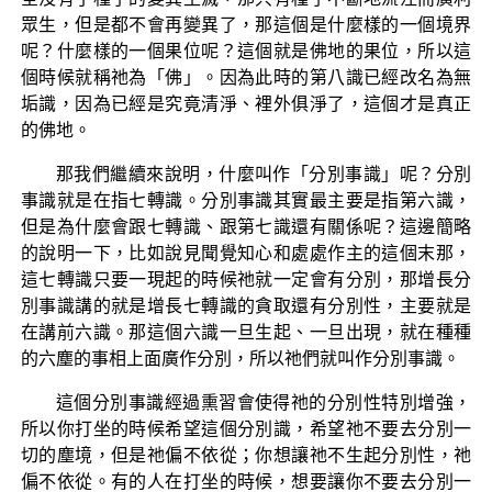
眾生，但是都不會再變異了，那這個是什麼樣的一個境界
呢？什麼樣的一個果位呢？這個就是佛地的果位，所以這
個時候就稱祂為「佛」。因為此時的第八識已經改名為無
垢識，因為已經是究竟清淨、裡外俱淨了，這個才是真正
的佛地。
那我們繼續來說明，什麼叫作「分別事識」呢？分別
事識就是在指七轉識。分別事識其實最主要是指第六識，
但是為什麼會跟七轉識、跟第七識還有關係呢？這邊簡略
的說明一下，比如說見聞覺知心和處處作主的這個末那，
這七轉識只要一現起的時候祂就一定會有分別，那增長分
別事識講的就是增長七轉識的貪取還有分別性，主要就是
在講前六識。那這個六識一旦生起、一旦出現，就在種種
的六塵的事相上面廣作分別，所以祂們就叫作分別事識。
這個分別事識經過熏習會使得祂的分別性特別增強，
所以你打坐的時候希望這個分別識，希望祂不要去分別一
切的塵境，但是祂偏不依從；你想讓祂不生起分別性，祂
偏不依從。有的人在打坐的時候，想要讓你不要去分別一