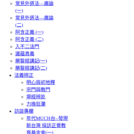
常見外道法—廣論
(一)
常見外道法—廣論
(二)
阿含正義 (一)
阿含正義 (二)
入不二法門
識蘊真義
勝鬘經講記(一)
勝鬘經講記(二)
法義辨正
明心與初地釋
宗門與教門
壇經辨訛
力挽狂瀾
訪談專欄
年代MUCH台--發現
新台灣 採訪正覺教
育基金會(一)