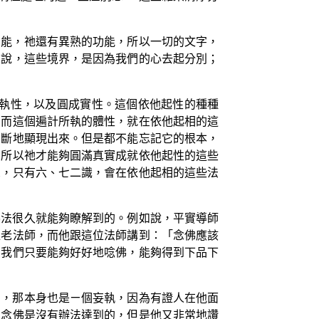
功能，祂還有異熟的功能，所以一切的文字，
來說，這些境界，是因為我們的心去起分別；
所執性，以及圓成實性。這個依他起性的種種
，而這個遍計所執的體性，就在依他起相的這
不斷地顯現出來。但是都不能忘記它的根本，
，所以祂才能夠圓滿真實成就依他起性的這些
想，只有六、七二識，會在依他起相的這些法
佛法很久就能夠瞭解到的。例如說，平實導師
位老法師，而他跟這位法師講到：「念佛應該
！我們只要能夠好好地唸佛，能夠得到下品下
的，那本身也是ㄧ個妄執，因為有證人在他面
相念佛是沒有辦法達到的，但是他又非常地讚