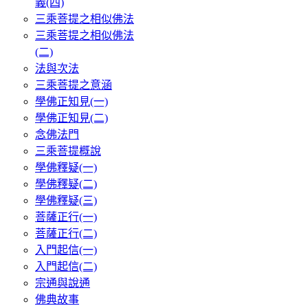
義(四)
三乘菩提之相似佛法
三乘菩提之相似佛法
(二)
法與次法
三乘菩提之意涵
學佛正知見(一)
學佛正知見(二)
念佛法門
三乘菩提概說
學佛釋疑(一)
學佛釋疑(二)
學佛釋疑(三)
菩薩正行(一)
菩薩正行(二)
入門起信(一)
入門起信(二)
宗通與說通
佛典故事