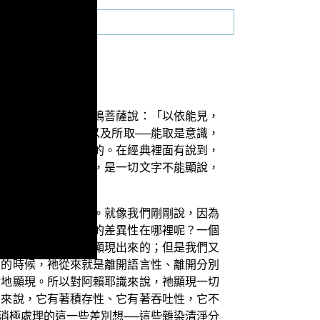
」。什麼是境界？馬鳴菩薩說：「以依能見，
，他必須要斷能取以及所取──能取是意識，
識自己能夠完全掌控的。在經典裡面有說到，
它是離語言、離分別，是一切文字不能顯說，
前後邏輯不是很貫通。就像我們剛剛說，因為
攀緣相的。那這當中的差異性在哪裡呢？一個
意識心去分別執取而顯現出來的；但是我們又
法的時候，祂從來就是離開語言性、離開分別
實地顯現。所以對阿賴耶識來說，祂顯現一切
身來說，它有著積存性、它有著吞吐性，它不
消極處理的這一些差別想──這些雜染清淨分