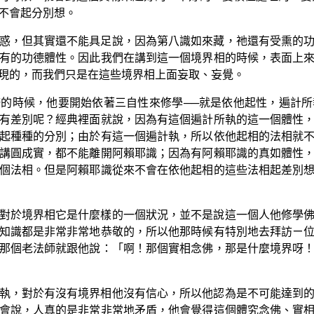
不會起分別想。
惑，但其實還不能具足說，因為第八識如來藏，祂還有受熏的
有的功德體性。因此我們在講到這一個境界相的時候，表面上
現的，而我們只是在這些境界相上面妄取、妄覺。
的時候，他要開始依著三自性來修學──就是依他起性，遍計
有差別呢？經典裡面就說，因為有這個遍計所執的這一個體性
起種種的分別；由於有這一個遍計執，所以依他起相的法相就
講圓成實，都不能離開阿賴耶識；因為有阿賴耶識的真如體性
個法相。但是阿賴耶識從來不會在依他起相的這些法相起差別
對於境界相它是什麼樣的一個狀況，並不是說這一個人他修學
知識都是非常非常地恭敬的，所以他那時候有特別地去拜訪ㄧ
那個老法師就跟他說：「啊！那個實相念佛，那是什麼境界呀
執，對於有沒有境界相他沒有信心，所以他認為是不可能達到
會說，人真的是非常非常地矛盾，他會覺得這個體究念佛、實