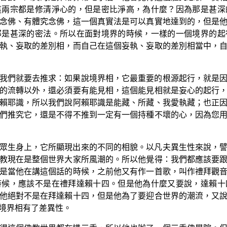
這兩宗都是修清淨心的，但是密比淨高，為什麼？因為那是甚深
念佛、有體究念佛，這一個真實法是可以真實地達到的，但是
那是甚深的密法。所以在面對境界的時候，一樣的一個境界的起
執、妄取的差別相，而自己在這個妄執、妄取的差別相當中，
我們就要去推求：如果說境界相，它最重要的根源起行，就是
的流轉以外，還必須要有能見相，這個能見相就是妄心的起行
賴耶識，所以我們說阿賴耶識是能藏、所藏、我愛執藏；也正
們推究它，還是不得不推到一定有一個持種不壞的心，因為您
眾生身上，它所顯現出來的不同的相貌。以凡夫異生性來說，
教現在是整個世界大家所風潮的。所以他覺得：我們都應該要
是當他在講這個話的時候，之前他又有作一首歌，叫作禮拜觀
時候，應該不是在禮拜達賴十四。但是他為什麼又要說，達賴十
他絕對不是在拜達賴十四，但是他為了要迎合世界的潮流，又
境界相有了差異性。