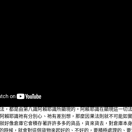
節目《入門起信》系列，今天要略談的題目是「不覺的境界相
一集我們談到了能見相，因為有能見相就有境界相，就好像初果人
也就是意識所緣的對象，但是這個境界相的現起，往往不是意
開了妄念就沒有境界差別之相。所以講到這些諸法，從本已來
非常非常地疑惑，也因此會覺得經典裡面講的，怎麼好像有點
些諸法，從本來就是離開語言相的、離開分別相的、離開心的
取，所以會有種種的差別相，這個差別相，是以我們的妄心、
法，都是由第八識阿賴耶識所顯現的。阿賴耶識在顯現這一切
阿賴耶識祂有分別心、祂有差別想，那麼因果法則就不可能如
就好像倉庫它會積存著許許多多的貨品，貨來貨去，對倉庫本
的時候，就會對這個貨物來起好的、不好的，要積極處理的、要