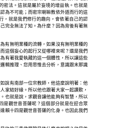
的密法。這就是屬於妄境的增益執。也就是
他認為不可能；而密宗喇嘛教依外道而行的這
行，就是我們修行的趣向，會依著自己的認
自己完全無法了知。為什麼？因為背後有著無
因為有無明業種的流轉，如果沒有無明業種的
，而這個妄心的起行又從哪裡來呢？還是我們
因為有著我愛執藏的這一個體性，所以讓這些
用邏輯推理、您用思惟去分析，意識跟末那識
譬如說有南部一位宗教師，他這麼說明著：他
跟人家結好緣。所以他也跟著大家一起讚歎，
音。也就是說，求觀音讓他能夠有智慧，所以
四是觀世音菩薩呢？這個部分就是在迎合眾
說達賴十四是觀世音菩薩的化身。也因此我們