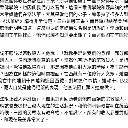
得這個佛教世界都在講三乘，所以他也辦了一個三乘佛學院。
乘佛學院，也因此我們可以看到，這個三乘佛學院和經典講的
常常說他們在修法華，尤其是當他們的弟子，如果拉了很多人
是《法華經》講得非常清楚，三乘是哪三乘，而且歸根結蒂會說
麼他們明明知道，這麼重要的基礎佛法名相是錯誤的，堂頭和
被圈在羊圈裡面，他們已經不知道要出離了；而這個圈在羊圈
調不應該以宗教殺人。他說：「就像手足是我們的身體ㄧ部分
別人。」這句話講得真的很好，當然他有所指的宗教殺人，是
認同，覺得他說得真好；那是因為他面對大眾的時候，為了顯
？因為在同樣的這個時間裡面，在西藏有ㄧ位修行人女眾，她
流亡中的達賴十四能夠返回西藏。對於這件事情，達賴十四又
，藏人自焚是他們絕望的表現，他無法阻止藏人這麼做。」
法阻止藏人這麼做」，如果您再回頭看到他前面講的宗教殺人
應該會去檢視西藏人現在的生活狀況，和他們喇嘛教當初在統
時候，ㄧ般的民眾沒有教育權，不能識字，所有的收入都要貢
，和現在是差非常大了。