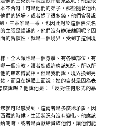
但是他的三乘佛學院是依什麼來說呢？他是依
根本不合呀！可是他們的弟子，那些隨著他出
到他們的道場，或者捐了很多錢，他們會發證
到，三乘唯是一乘，也因此對於這個佛法名
尚的主張是錯誤的，他們沒有辦法離開呢？因
裡面的習慣性，就是ㄧ個境界，受到了這個境
那樣，全人類也是ㄧ個身體、有各種部位，有
指哪一個宗教，讀者您或許應該知道。所以所
示他的慈悲博愛相。但是我們說，境界換到另
自焚，而且在媒體上面說：她的自焚是因為表
怎麼說呢？他說他是：「反對任何形式的暴
，您就可以感受到，這兩者是多麼地矛盾。因
治西藏的時候，生活狀況有沒有變化。他應該
獻給喇嘛，或者是貢獻給貴族他們，讓他們能