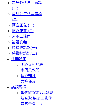
常見外道法—廣論
(一)
常見外道法—廣論
(二)
阿含正義 (一)
阿含正義 (二)
入不二法門
識蘊真義
勝鬘經講記(一)
勝鬘經講記(二)
法義辨正
明心與初地釋
宗門與教門
壇經辨訛
力挽狂瀾
訪談專欄
年代MUCH台--發現
新台灣 採訪正覺教
育基金會(一)