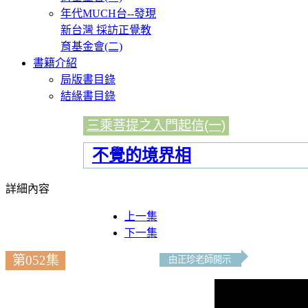
年代MUCH台--發現
新台灣 採訪正覺教
育基金會(二)
書籍介紹
局版書目錄
結緣書目錄
三乘菩提之入門起信(一)
不覺的境界相
詳細內容
上一集
下一集
第052集
由正珍老師開示