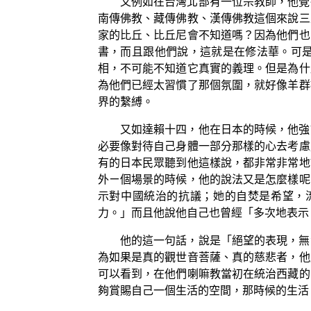
又例如在台灣北部有一位宗教師，他覺
南傳佛教、藏傳佛教、漢傳佛教這個來說三
家的比丘、比丘尼會不知道嗎？因為他們也
書，而且跟他們說，這就是在修法華。可
相，不可能不知道它真實的義理。但是為什
為他們已經太習慣了那個氛圍，就好像羊群
界的繫縛。
又如達賴十四，他在日本的時候，他強
必要像對待自己身體一部分那樣的心去考慮
有的日本民眾聽到他這樣說，都非常非常地
外ㄧ個場景的時候，他的說法又是怎麼樣呢
示對中國統治的抗議；她的自焚是希望，
力。」而且他說他自己也曾經「多次地表示
他的這一句話，說是「絕望的表現，無
為如果是真的觀世音菩薩、真的慈悲者，他
可以看到，在他們喇嘛教當初在統治西藏的
夠賞賜自己一個生活的空間，那時候的生活