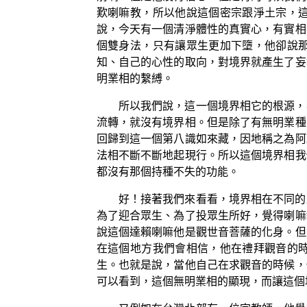
歎喇嘛教，所以他說這個密宗跟淨土宗，
說，今天有一個清淨體性的真實心，有實相
個雙身法，只有讓眾生更加下墮，他卻說
知、自己的心性的取向，對境界就產生了妄
明業相的繫縛。
所以我們說，這一個境界相它的根源，
流轉，就沒有境界相。但是除了有無明業種
回歸到這一個第八識如來藏，因地稱之為阿
法相不斷不斷地起現行。所以這個境界相我
都沒有那個持種不失的功能。
好！接著我們來看看，境界相在不同的
為了迎合眾生、為了投眾生所好，覺得喇嘛
說這個達賴喇嘛他是觀世音菩薩的化身。但
在這個地方我們會相信，他在禮拜觀音的
生。也就是說，當他自己在求觀音的時候，
可以看到，這個無明業相的顯現，而讓這個