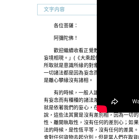
文字内容
各位菩薩：
阿彌陀佛！
歡迎繼續收看正覺教團所推出電視弘法
妄境相現。」(《大乘起信論》卷上)在上
所取就是意識所緣的對象。而這個境界相，
一切諸法都是因為妄念而有種種的差別，離
是離心攀緣沒有諸相。
有的時候，一般人讀到這裡，就會覺得
有妄念而有種種的諸法差別，接著又說，這
就是依著我們的妄心，在上面不斷不斷地執
說，這些法其實是沒有差別相，因為一切的
性、離開執取性，沒有任何的差別心；如果
法的時候，是性恆平等，沒有任何的差異。
會對任何貨物去起分別，但是當人們在取貨