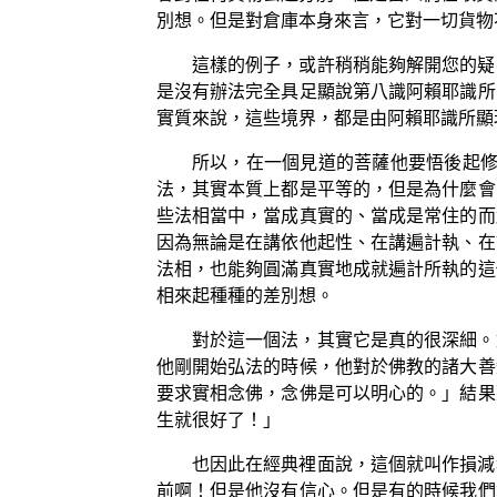
別想。但是對倉庫本身來言，它對一切貨物
這樣的例子，或許稍稍能夠解開您的疑
是沒有辦法完全具足顯說第八識阿賴耶識所
實質來說，這些境界，都是由阿賴耶識所顯
所以，在一個見道的菩薩他要悟後起修
法，其實本質上都是平等的，但是為什麼會
些法相當中，當成真實的、當成是常住的而
因為無論是在講依他起性、在講遍計執、在
法相，也能夠圓滿真實地成就遍計所執的這
相來起種種的差別想。
對於這一個法，其實它是真的很深細。
他剛開始弘法的時候，他對於佛教的諸大善
要求實相念佛，念佛是可以明心的。」結果
生就很好了！」
也因此在經典裡面說，這個就叫作損減
前啊！但是他沒有信心。但是有的時候我們