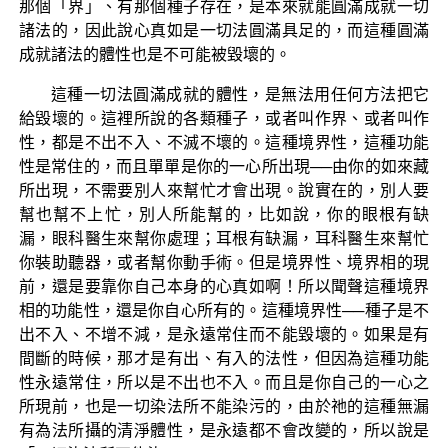
那個「界」、有那個種子存在，是本來就能圓滿成就一切
諸法的，因此說心真如是一切法圓滿具足的，而這種圓滿
成就諸法的體性也是不可能被毀壞的。
這種一切法圓滿成就的體性，是無法用任何方法把它
給毀壞的。這裡所說的各類種子，或者叫作界、或者叫作
性，都是不出不入、不滅不壞的。這種境界性，這種功能
性是常住的，而且單單是你的一心所出現──由你的如來藏
所出現，不需要別人來幫忙才會出現。說實在的，別人要
幫也幫不上忙，別人所能幫的，比如說，你的眼根有缺
漏，眼科醫生來幫你處理；耳根有缺漏，耳科醫生來幫忙
你裝助聽器，或者幫你動手術。但是境界性、境界相的現
前，還是要靠你自己本身的心真如啊！所以聞聲這種境界
相的功能性，還是你自心所有的。這種境界性──種子是不
出不入、不增不減，是永遠常住而不能毀壞的。如果是有
間斷的時候，那才是有出、有入的法性，但因為這種功能
性永遠常住，所以是不出也不入。而且是你自己的一心之
所現前，也是一切染法所不能染污的，由於祂的這種無漏
有為法所攝的清淨體性，是永遠都不會改變的，所以說是