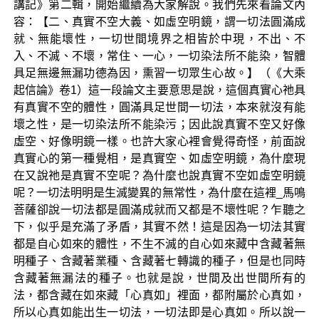
講記》第二輯，開始繼續為大家解說。我們先來看論文內
容：【二、真實不空大義、如虛空明鏡，謂一切法圓滿成
就、無能壞性，一切世間境界之相皆於中現，不出、不
入、不滅、不壞，常住、一心，一切染法所不能染，智體
具足無邊無漏功德為因，熏習一切眾生心故。】（《大乘
起信論》卷1）這一段論文主要意思是說，這個真實心祂具
有真實不空的體性，圓滿具足世間一切法，本來就沒有能
壞之性，是一切染法所不能染污；因此說真實不空又好像
虛空、好像明鏡一樣。也許大家心裡會覺得奇怪，前面說
真實心的第一種覺相，是真實空、如虛空明鏡，為什麼現
在又說祂是真實不空呢？為什麼也說真實不空如虛空明鏡
呢？一切法明明是生滅變異的無常性，為什麼在這裡_馬鳴
菩薩卻說一切法都是圓滿成就而又都是不壞性呢？乍聽之
下，似乎是充滿了矛盾，其實不然！這是因為一切法其實
都是自心如來的體性，不生不滅的自心如來藏中含藏著無
明種子、含藏著業種、含藏著七轉識的種子，但是也同時
含藏著無漏法的種子。也就是說，世間及出世間所有的
法，都含藏在如來藏「心真如」裡面，都附屬於心真如，
所以心真如能出生一切法，一切法即是心真如。所以說一