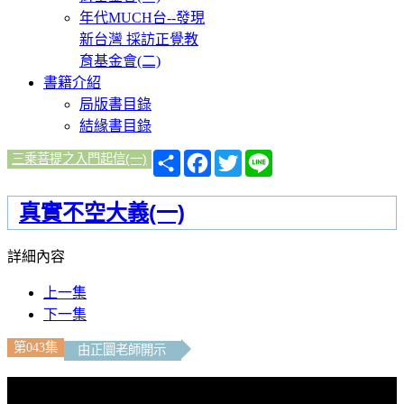
年代MUCH台--發現
新台灣 採訪正覺教
育基金會(二)
書籍介紹
局版書目錄
結緣書目錄
分
Facebook
Twitter
Line
三乘菩提之入門起信(一)
享
真實不空大義(一)
詳細內容
上一集
下一集
第043集
由正圜老師開示