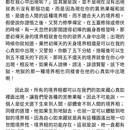
都在我心中出現呢？」這其實是說，並不是現在沒有出現
就表示沒有那個功能，而是因為現在你的異熟果報和狀
態，是適合人間的這種境界相，而不適合天人的境界相。
假使說你證悟之後，又努力修學禪定，在五蓋修除或修伏
的時候，有一天忽然刹那間證得初禪的遍身善根發時，那
麼初禪天身的境界相就會在你的欲界人身中出現；出現的
時候你就知道，果然初禪天的天身境界相還是可以在我的
心真如中出現。又譬如，你斷了五下分結，捨報後可以生
到五不還天的下四天，那時五不還天的境界就會在你心中
出現。相反地，如果有人謗佛、謗法、誹謗賢聖，該下地
獄，地獄的那一種境界相也同樣會在他的心真如中出現
啊！
因此說，所有的境界相都可以在我們的如來藏心真如
裡面出現，讓我們受各種的苦樂果報。因此不可能說，一
個人是從天道下生來到人間，卻體會不到人間的境界相；
同樣的道理，他如果生到地獄去，也就一定可以體驗到地
獄的境界相。因為自心如來藏就是具有這種圓滿出現一切
世間境界性、境界相的功能存在。這就是說，祂一直都有