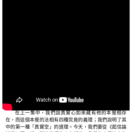
文字内容
各位菩薩：
阿彌陀佛！
歡迎您收看正覺教團電視弘法節目，目前正在演述的
是「三乘菩提之入門起信」單元。入門起信系列是以 平實
導師(蕭平實導師)所宣講的《起信論講記》為藍本，內容主
要是在宣說心生滅門與心真如門之詳細內涵，宣示成佛之
道精神所在之一切種智妙義；一切佛子皆須於證悟之後，
漸次進修心生滅門中所說之一切種智，伏除性障、斷除習
氣種子隨眠，並且歷經百劫勤修極廣大福德之後，才能成
就佛地無垢識之廣大功德。
在上一集中，我們說真實心如來藏有祂的本覺相存
在，而這個本覺的法相有四種究竟的義理；我們說明了其
中的第一種「真實空」的道理。今天，我們要從《起信論