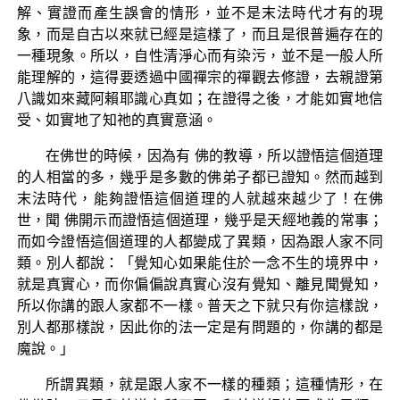
解、實證而產生誤會的情形，並不是末法時代才有的現
象，而是自古以來就已經是這樣了，而且是很普遍存在的
一種現象。所以，自性清淨心而有染污，並不是一般人所
能理解的，這得要透過中國禪宗的禪觀去修證，去親證第
八識如來藏阿賴耶識心真如；在證得之後，才能如實地信
受、如實地了知祂的真實意涵。
在佛世的時候，因為有 佛的教導，所以證悟這個道理
的人相當的多，幾乎是多數的佛弟子都已證知。然而越到
末法時代，能夠證悟這個道理的人就越來越少了！在佛
世，聞 佛開示而證悟這個道理，幾乎是天經地義的常事；
而如今證悟這個道理的人都變成了異類，因為跟人家不同
類。別人都說：「覺知心如果能住於一念不生的境界中，
就是真實心，而你偏偏說真實心沒有覺知、離見聞覺知，
所以你講的跟人家都不一樣。普天之下就只有你這樣說，
別人都那樣說，因此你的法一定是有問題的，你講的都是
魔說。」
所謂異類，就是跟人家不一樣的種類；這種情形，在