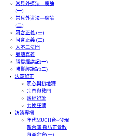
常見外道法—廣論
(一)
常見外道法—廣論
(二)
阿含正義 (一)
阿含正義 (二)
入不二法門
識蘊真義
勝鬘經講記(一)
勝鬘經講記(二)
法義辨正
明心與初地釋
宗門與教門
壇經辨訛
力挽狂瀾
訪談專欄
年代MUCH台--發現
新台灣 採訪正覺教
育基金會(一)