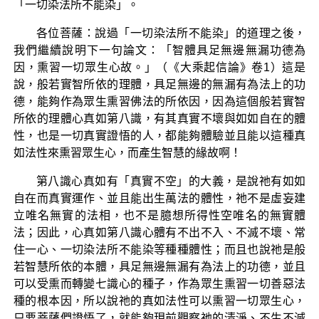
「一切染法所不能染」。
各位菩薩：說過「一切染法所不能染」的道理之後，
我們繼續說明下一句論文：「智體具足無邊無漏功德為
因，熏習一切眾生心故。」（《大乘起信論》卷1）這是
說，般若實智所依的理體，具足無邊的無漏有為法上的功
德，能夠作為眾生熏習佛法的所依因，因為這個般若實智
所依的理體心真如第八識，有其真實不壞與如如自在的體
性，也是一切真實證悟的人，都能夠體驗並且能以這種真
如法性來熏習眾生心，而產生智慧的緣故啊！
第八識心真如有「真實不空」的大義，是說祂有如如
自在而真實運作、並且能出生萬法的體性，祂不是虛妄建
立唯名無實的法相，也不是臆想所得性空唯名的無實體
法；因此，心真如第八識心體有不出不入、不滅不壞、常
住一心、一切染法所不能染等種種體性；而且也說祂是般
若智慧所依的本體，具足無邊無漏有為法上的功德，並且
可以受熏而轉變七識心的種子，作為眾生熏習一切善惡法
種的根本因，所以說祂的真如法性可以熏習一切眾生心，
只要菩薩們證悟了，就能夠現前觀察祂的清淨、不生不滅