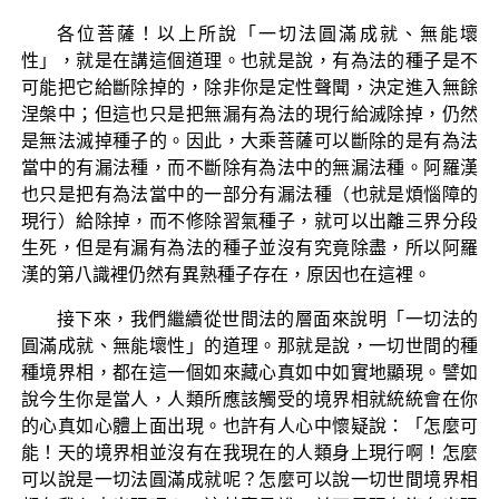
各位菩薩！以上所說「一切法圓滿成就、無能壞
性」，就是在講這個道理。也就是說，有為法的種子是不
可能把它給斷除掉的，除非你是定性聲聞，決定進入無餘
涅槃中；但這也只是把無漏有為法的現行給滅除掉，仍然
是無法滅掉種子的。因此，大乘菩薩可以斷除的是有為法
當中的有漏法種，而不斷除有為法中的無漏法種。阿羅漢
也只是把有為法當中的一部分有漏法種（也就是煩惱障的
現行）給除掉，而不修除習氣種子，就可以出離三界分段
生死，但是有漏有為法的種子並沒有究竟除盡，所以阿羅
漢的第八識裡仍然有異熟種子存在，原因也在這裡。
接下來，我們繼續從世間法的層面來說明「一切法的
圓滿成就、無能壞性」的道理。那就是說，一切世間的種
種境界相，都在這一個如來藏心真如中如實地顯現。譬如
說今生你是當人，人類所應該觸受的境界相就統統會在你
的心真如心體上面出現。也許有人心中懷疑說：「怎麼可
能！天的境界相並沒有在我現在的人類身上現行啊！怎麼
可以說是一切法圓滿成就呢？怎麼可以說一切世間境界相