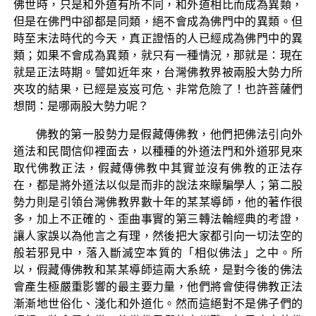
佛世時，只是和外道有所不同，和外道相比而成為異類，
但是在佛門中卻都是同類，絕不會成為佛門中的異類。但
時至末法時代的今天，真正證悟的人已經成為佛門中的異
類；如果不會成為異類，就只有一種情況，那就是：現在
就是正法時期。譬如近年來，台灣佛教界被兩股大勢力所
夾攻的結果，已經是岌岌可危、非常危險了！也許菩薩們
想問：是哪兩股大勢力呢？
佛教的第一股勢力是假藏傳佛教，他們把佛法引向外
道法和民間信仰裡面去，以種種的外道法門和外道邪見來
取代佛教正法，假藏傳佛教中其實並沒有佛教的正法存
在，都是將外道法以似是而非的說法來矇騙學人；第二股
勢力則是引領台灣佛教界數十年的某某導師，他的著作很
多，加上不正確的、歪曲事實的第三轉法輪經典的考證，
讓人家誤以為他言之有理，然後把大家都引向一切法空的
般若邪見中，落入斷滅空本質的「相似佛法」之中。所
以，假藏傳佛教和某某導師這兩大系統，是對今後的佛法
會產生極嚴重影響的最主要力量，他們將會使得佛教正法
漸漸地世俗化、淺化和外道化。然而這絕對不是佛子們的