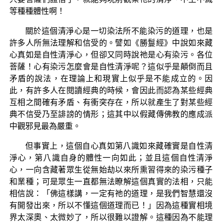
等種種體性啊！
關於這個清淨心是一切染法所不能染污的道理，也是
許多人所無法理解和信受的。譬如《勝鬘經》中說如來藏
心真如是自性清淨心，但卻又同時說祂是心有染污。各位
菩薩！心有染污怎麼會是自性清淨呢？這似乎是顛倒而且
矛盾的說法，在理論上和現實上似乎是不能成立的。因
此，有許多人在閱讀經典的時候，會因此而認為某些經典
互相之間確有矛盾、有衝突存在，所以就產生了對某些經
典不信受乃至誹謗的情形；這其中以假藏傳佛教的應成派
中觀邪見最為嚴重。
但事實上，這個自心真如第八識如來藏確實是自性清
淨心，第八識自身的體性一向如此；並且這個自性清淨
心，一向含藏著眾生從無始劫以來所熏習得來的染污種子
和業種；可是眾生一直都無法瞭解這個真實的法相，只能
相信說：「佛這樣講，一定有祂的道理，是我們智慧還沒
有開發出來，所以不懂這個道理而已！」因為這種實相境
界太深奧、太微妙了，所以很難以證解。這種因為不能理