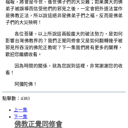
福報，將會是今世、後世佛子們的大災難；如果廣大的佛
弟子被誤導而信受他們的邪見之後，一定會把外道法當作
是佛教正法，所以說這絕非是佛弟子們之福，反而是佛弟
子們的大災殃啊！
各位菩薩，以上所說這兩股龐大的破法勢力，是如何
影響台灣佛教界的？我們正覺同修會又是如何翻轉幾乎被
邪見所吞沒的佛陀正教呢？下一集我們將有更多的闡釋，
歡迎您繼續收看。
因為時間的關係，就為您說到這裡，非常謝謝您的收
看！
阿彌陀佛！
點擊數：4383
上一集
下一集
佛教正覺同修會