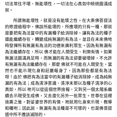
切法常住不壞、無能壞性，一切法在心真如中統統圓滿成
就。
所謂無能壞性，就是沒有能壞之性。在大乘佛菩提法
的修證過程中，佛說所能壞的、所應壞的只有一種，那就
是要把有為法當中的有漏種子給消除掉，讓有為法的種子
還能繼續存在，轉變成純無漏的有為法，並且在未來佛地
時發揮所有無漏有為法的功德來廣利眾生。因為有無漏有
為法繼續存在，所以 佛才能在人間受生、利樂有情。如果
無漏法圓滿具足時，而無漏的有為法卻要破壞掉，不允許
有無漏有為法繼續存在，那麼 佛就不可能在人間受生，當
然也不能示現化身和莊嚴報身了，因為那些都是有為法
呀！由於 佛把有為法當中的有漏種子給消除掉，成為純無
漏的有為法；成為清淨意識、清淨末那以及種子清淨的心
真如，所以 祂可以從這個世界捨報，又到另一個太陽系繼
續去示現受生成佛，又去度化另外一批眾生。世尊在這裡
捨壽之後，對娑婆世界的有情，祂就用化身來示現、教導
和囑咐；因此說，無漏有為法種是不可壞的，也是佛菩提
道中所不應該滅除的。