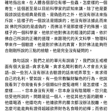
確地指出來，在人體各個部位有哪一些蟲，怎麼樣的一個
寄生。這個甚至是以目前科學家的認知來講，除了他是要
毀謗說這些經典是假造、是偽造的之外，他沒有辦法來指
斥說，這樣子的一個說法是錯誤的；他沒有辦法據此而來
說 佛陀所說的是虛偽的，而佛法不是那麼樣子的殊勝。這
樣子的一個科學家，他依於他對佛法的粗淺的認識，依於
佛自己所說的正確的道理，來跟現代的天文科學、物理科
學來作一個驗證，他是對於佛法的真實，對於佛法能夠符
合剛剛所說的三點的檢驗，他是完全沒有疑問的。
換句話說，我們之前的單元有說過了，我們說五戒裡
面有個大妄語─貪求名聲、貪求名聞利養的人才會去大妄
語─說一些別人沒有辦法去驗證的話來唬弄眾生，來求得
自己的名利。譬如說，有一些宗教騙財騙色的行為，他說
我看到了你背後有多少個類似什麼冤魂啊！是怎麼樣、怎
麼樣……。您本身沒有天眼，您本身沒有陰陽眼，您只能
信受他所說的。問題是這一個人，他從其他方面的觀察，
他還喝酒、他還吃肉，他連欲界的層次都沒辦法脫離，他
怎麼可能能夠有證得超越欲界財色名食睡的初禪；而依初