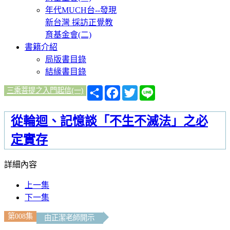
年代MUCH台--發現
新台灣 採訪正覺教
育基金會(二)
書籍介紹
局版書目錄
結緣書目錄
分
Facebook
Twitter
Line
三乘菩提之入門起信(一)
享
從輪迴、記憶談「不生不滅法」之必
定實存
詳細內容
上一集
下一集
第008集
由正潔老師開示