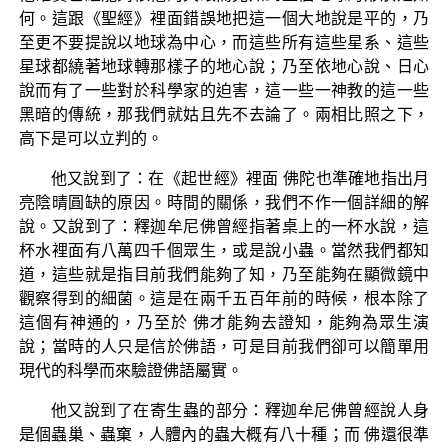
何。這跟《聖經》裡面錯誤地把這一個大地說是平的，乃
至更不要提說以地球為中心，而這些所有這些星系、這些
星球都繞著地球轉那樣子的地心說；乃至依地心說、日心
說而有了一些對於科學家的迫害，這一些一神教的這一些
黑暗的傳統，那我們就姑且先不去論了。兩相比照之下，
高下是可以立判的。
他又說到了：在《起世經》裡面 佛陀也準確地指出月
亮陰晴圓缺的原因。時間的關係，我們不作一個詳細的解
說。又說到了：釋迦牟尼佛曾經指著桌上的一杯水說，這
杯水裡面有八萬四千個眾生，或是說小蟲。當然我們都知
道，這些就是指目前我們能夠了知，乃至能夠在顯微鏡中
觀察得到的細菌。這是在兩千五百年前的時候，根本除了
這個有神通的，乃至於 佛才能夠去證知，能夠為眾生演
說；當時的人只是信於佛語，可是目前我們卻可以簡單用
現代的科學而來驗證佛語屬實。
他又說到了在寄生蟲的部分：釋迦牟尼佛曾經說人身
是個蟲巢、蟲窠，人體內的蟲大概有八十種；而 佛還很準