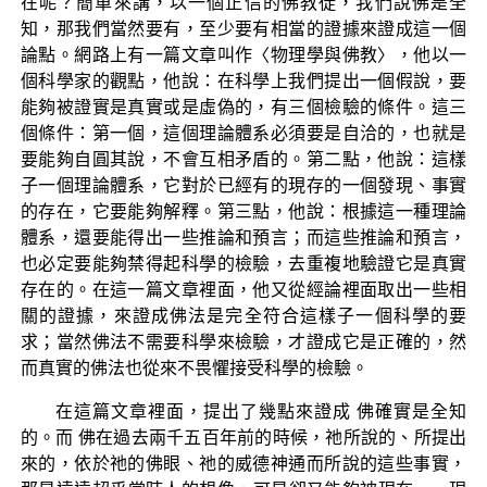
在呢？簡單來講，以一個正信的佛教徒，我們說佛是全
知，那我們當然要有，至少要有相當的證據來證成這一個
論點。網路上有一篇文章叫作〈物理學與佛教〉，他以一
個科學家的觀點，他說：在科學上我們提出一個假說，要
能夠被證實是真實或是虛偽的，有三個檢驗的條件。這三
個條件：第一個，這個理論體系必須要是自洽的，也就是
要能夠自圓其說，不會互相矛盾的。第二點，他說：這樣
子一個理論體系，它對於已經有的現存的一個發現、事實
的存在，它要能夠解釋。第三點，他說：根據這一種理論
體系，還要能得出一些推論和預言；而這些推論和預言，
也必定要能夠禁得起科學的檢驗，去重複地驗證它是真實
存在的。在這一篇文章裡面，他又從經論裡面取出一些相
關的證據，來證成佛法是完全符合這樣子一個科學的要
求；當然佛法不需要科學來檢驗，才證成它是正確的，然
而真實的佛法也從來不畏懼接受科學的檢驗。
在這篇文章裡面，提出了幾點來證成 佛確實是全知
的。而 佛在過去兩千五百年前的時候，祂所說的、所提出
來的，依於祂的佛眼、祂的威德神通而所說的這些事實，