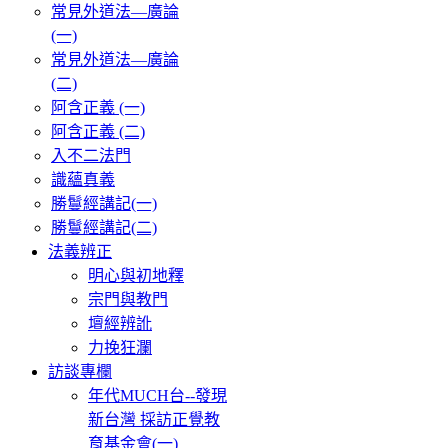
常見外道法—廣論
(一)
常見外道法—廣論
(二)
阿含正義 (一)
阿含正義 (二)
入不二法門
識蘊真義
勝鬘經講記(一)
勝鬘經講記(二)
法義辨正
明心與初地釋
宗門與教門
壇經辨訛
力挽狂瀾
訪談專欄
年代MUCH台--發現
新台灣 採訪正覺教
育基金會(一)