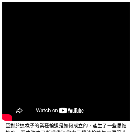
文字内容
各位菩薩：阿彌陀佛！
歡迎繼續收看「三乘菩提之入門起信」，我們這個系
列的名稱叫作「決定淨信大乘」。之前也跟菩薩們提過
了，我們分成兩個層次：第一個層次，佛法跟外道的不
同；為什麼我們歸依於三寶、歸依於佛法，而不歸依於外
道？這一個層次。乃至第二個層次，為什麼在佛法當中，
我們主要是修學大乘，而不歸依於小乘作一個定性聲聞
人？
這兩個層次，我們在這個單元我們簡單來說，外道把
不生不滅法講錯了；而一些錯誤的認為說：大乘法是佛涅
槃之後，這一些弟子論師們因為對於 佛陀永恆的懷念。乃
至對於這樣子的業種輪迴是如何成立的，產生了一些思惟