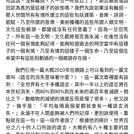
句話說，沒有輪迴，人一世一死就百了了，那您願意或說
您認為真的是這樣子的狀態嗎？我們先說如果沒有輪迴，
那人世間所有有情所建立的這些包括建築、音樂、詩詞、
歌賦，乃至所謂的音樂、美術種種的這些所謂人類文明、
文化這些痕跡，都變成沒有任何意義了。因為一旦您死
了，所有這一些文明、文化都將是究竟永滅，在後世沒有
任何一個有情能夠記得、能夠知道過去的時空當中有這樣
子的一個有情，乃至有情的這樣子一個生命，乃至這個生
命當中有這些刻劃過的一個痕跡存在過。
我們引用一篇大概2010年在網路上可以看到的一篇文
章叫〈語言的消失意味著什麼？〉，這一篇文章裡面有談
到：「全世界有七千多種語言，其中一半以上的語言將在
本世紀消失，而80%到90%則在未來的兩百年會滅絕。相
比之下，動植物的滅絕的速度反而是慢了很多。」他又說
了，幾乎是：「平均每隔兩個星期就會有一種語言消
失。」永遠不在人間能夠被人們所記得，更別說使用，重
點就在這一句。這一段作者說了：根據他的統計，世界百
分之八十的人口所說的語言，大概約有八十種主要的語