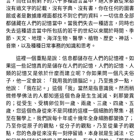
言，而在目前剩下的六千多種語言當中，絕大多數從來都
沒有過文字的記載，沒有字典、沒有書，你在任何的圖書
館或者是數據庫裡面都找不到它們的資料，一切信息全部
都儲藏在人們的記憶當中。當我們失去一種語言，同時也
失去這種語言當中所包括的若干的世紀以來關於時間、季
節、天文、地理、海洋生物、醫學、植物、歷史、神話、
音樂，以及種種日常事務的知識和思考。
這裡一個重點是說：信息都儲存在人們的記憶裡。如
果這一些記憶真的是儲存在人們的記憶，人們的記憶、人
類的記憶又是依於什麼而建立呢？你如果問一個凡夫俗
子，他一定會說：「我用我的頭腦記。」乃至進步一點，
他說：「我在記。」這個「我」當然是指意識我。然而稍
微修學佛法的人都知道這個色身是生生滅滅、刹那變異
的；從受生、受精卵位到一歲、兩歲、三歲、四歲、五
歲，您這個色身從來不是同樣的這樣一個細胞的聚集，甚
至在醫學上，我們說每十年或十幾年全身細胞都變換了；
乃至你從原子的觀點，從分子的觀點，乃至從量子的觀
點，您的色身從來沒有一刻停留過，本身就是生滅法，它