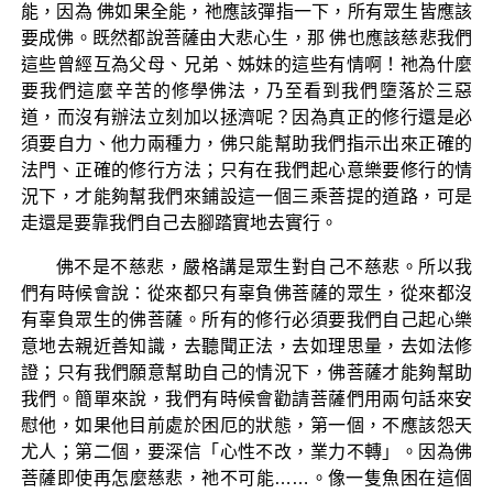
能，因為 佛如果全能，祂應該彈指一下，所有眾生皆應該
要成佛。既然都說菩薩由大悲心生，那 佛也應該慈悲我們
這些曾經互為父母、兄弟、姊妹的這些有情啊！祂為什麼
要我們這麼辛苦的修學佛法，乃至看到我們墮落於三惡
道，而沒有辦法立刻加以拯濟呢？因為真正的修行還是必
須要自力、他力兩種力，佛只能幫助我們指示出來正確的
法門、正確的修行方法；只有在我們起心意樂要修行的情
況下，才能夠幫我們來鋪設這一個三乘菩提的道路，可是
走還是要靠我們自己去腳踏實地去實行。
佛不是不慈悲，嚴格講是眾生對自己不慈悲。所以我
們有時候會說：從來都只有辜負佛菩薩的眾生，從來都沒
有辜負眾生的佛菩薩。所有的修行必須要我們自己起心樂
意地去親近善知識，去聽聞正法，去如理思量，去如法修
證；只有我們願意幫助自己的情況下，佛菩薩才能夠幫助
我們。簡單來說，我們有時候會勸請菩薩們用兩句話來安
慰他，如果他目前處於困厄的狀態，第一個，不應該怨天
尤人；第二個，要深信「心性不改，業力不轉」。因為佛
菩薩即使再怎麼慈悲，祂不可能……。像一隻魚困在這個