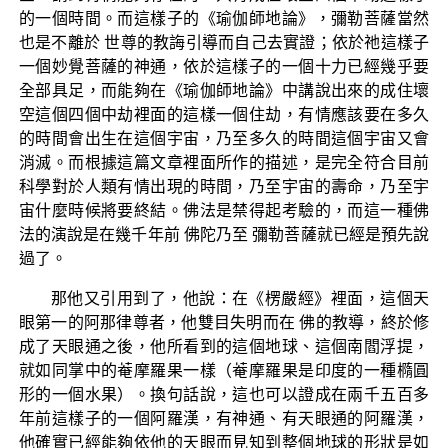
的一個時間。而這樣子的《瑜伽師地論》，彌勒菩薩當然
也是不離於 世尊的教誨引導而自己去實證；依於祂這樣子
一個妙覺菩薩的神通，依於這樣子的一個十力已經幾乎要
全部具足，而能夠在《瑜伽師地論》中講說出來的成住壞
空這個四個中劫裡面的這樣一個住劫，有情應該要在多久
的時間會出生在這個宇宙，乃至多久的時間這個宇宙又會
消滅。而根據這篇文章裡面所作的描述，是完全符合目前
科學對於人類有情出現的時間，乃至宇宙的壽命，乃至宇
宙什麼時候將要終結。佛法是禁得起考驗的，而這一種佛
法的演說是在幾千年前 佛陀乃至 彌勒菩薩就已經是預先說
過了。
那他又引用到了，他說：在《楞嚴經》裡面，這個天
眼第一的阿那律尊者，他雙目失明而在 佛的教導，終於修
成了天眼通之後，他所看到的這個地球、這個南閻浮提，
就如同掌中的菴摩羅果一樣（菴摩羅果是印度的一種橢圓
形的一個水果）。換句話說，這也可以證成在兩千五百多
年前這樣子的一個阿羅漢，有神通、有天眼通的阿羅漢，
他確實已經能夠依他的天眼而見知到整個地球的形狀是如