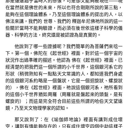
那是遠遠超乎當時人的想像，可是卻又能夠被現在――現
在當然就是佛世的未來，所以也符合剛剛所說的第三點，
能夠在這個理論體系，乃至這個理論體系的提出的人，以
佛法來講，我們的 世尊、我們的 釋迦牟尼佛祂所說的這一
些關於當時不能夠驗證，而必須在後世依這樣子科學的儀
器、科學的方法，終究還是被認證為是真實的。
他說到了哪一些證據呢？我們簡單的為菩薩們來唸一
下。第一個，佛陀在《起世經》裡面，對於這一個宇宙的
狀況作出過準確的描述。他認為 佛在《起世經》裡面，已
經清楚的把我們這一個所謂的小千世界，這個銀河系它的
形狀（稍微熟知有一點點天文常識的人，都知道我們身處
的這個銀河系約略是一個盤狀，它是一個迴旋狀、螺旋狀
的），佛在《起世經》裡面，祂說這個銀河系，祂所看到
的這個小千世界猶如周羅（周羅就是盤起來的頭髮，是有
螺旋的）；而這是完全符合目前這些所謂的哈伯天文望遠
鏡，乃至天文物理學家的認知。
那又說到了：在《瑜伽師地論》裡面有講到成住壞
空，講到有情能夠存在的，只有成住壞空四個中劫這樣子