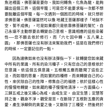
魚池裡面，佛菩薩是要你、我如何轉魚，化魚為龍，能夠
躍出這個三界、這個牢籠；可是您不能要求每一次都不想
要脫離這個牢籠，每一次遇到一個困厄的時候，就只想祈
求佛菩薩。佛菩薩當然可以像 地藏王菩薩那樣子「地獄不
空，誓不成佛」，可是如果都只是依靠佛菩薩的幫忙，自
己永遠不主動想要去轉變自己意根、意識相應的這些染著
性──您不願去依於修行，而「六七因中轉，五八果上
圓」，那佛菩薩也沒有辦法來幫助我們。這是在我們修行
的時候，一定要記住的一點。
因為諸佛如來也沒有辦法彈指一下，就轉變您如來藏
中所有的業識、所有的染污種子，只有您自己的意根依於
您意識，依這個五俱意識，五根觸五塵而聽聞了這些正
法，而如理的思量，而如實的四種修，而來轉變自己的心
性，來伏除自己的性障，修集自己的福德；依於這樣心性
的慢慢地轉變，如來藏的種子慢慢地清淨。一方面攝心，
三歸五戒之後又攝心為戒，由戒生定， 由定生慧；定慧等
持之後，觀身不淨，觀受是苦。在斷除了五根對五塵的貪
愛，產生淨顛倒的貪愛之後，又斷除了三種受，然後終於