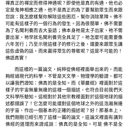
禪真正的禪定而修得神通呢？即使他是真的有通，他也必
定是鬼神相應之通，他不是真正的為了要幫助眾生而來跟
您說：我怎麼樣幫你解除這些困厄，幫你消除業障。佛不
可能有這樣子的一個行為的發生。因為很簡單，佛不需要
為了名聞利養而去大妄語；佛本身祂是太子出家，祂不需
要出家，祂早就名聞利養完全具足了，祂怎麼可能需要像
六年苦行；乃至示現這樣子的修行之後，還要來跟眾生講
這些虛偽的話，而來贏得眾生的尊敬呢？這是不可能的！
佛語真實！
而這樣的一篇論文，純粹從佛經裡面舉出來的，而能
夠經過現代的科學，不管是天文學、物理學的驗證，都可
以讓我們證知：佛真的是全知。而《華嚴經》裡面對於這
樣子的宇宙無量無邊的這樣一個描述，也符合目前我們天
文科學所驗知。這相對於其他宗教裡面對於這個地球的描
述都錯誤了！它怎麼可能還對這個地球之外的這浩瀚無邊
的宇宙，作出一個基本的正確的描述呢？好！那基本上，
我們剛剛已經引用了這樣一篇的論文，這論文裡面有講到
佛經的道理而來證成說：佛真的是全知。可是 佛不是全