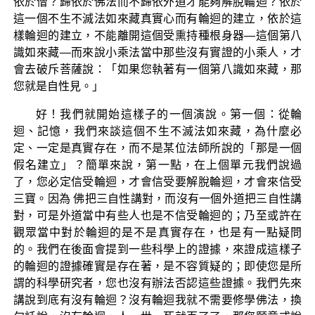
依於僧？歸依於佛法而不歸依外道才能夠解脫輪迴？依於
這一個不生不滅法如來藏真實心而有輪迴的建立，依於這
樣輪迴的建立，不能離開這個受熏持種根身器―這個第八
識如來藏―而來說小乘法當中那些沒有實證的小乘人，才
會去破斥菩薩說：「如果您執著有一個第八識如來藏，那
您就是自性見。」
好！我們就開始這樣子的一個演說。第一個：從輪
迴、記憶，我們來談這個不生不滅法如來藏，為什麼必
定、一定是真實存在，而不是某位法師所說的「那是一個
假名建立」？簡單來說，第一點，在上個單元我們說過
了，您必定信受輪迴，才會信受要解脫輪迴，才會來信受
三寶。因為 佛把三自性講對，而沒有一個外道把三自性講
對，可是外道當中有些人也是不信受輪迴的；乃至或許在
觀眾當中對於輪迴的是不是真實存在，也是有一點疑問
的。我們在後面會提到一些科學上的證據，來證成這樣子
的輪迴的證據確實是存在著，是不容質疑的；即使您是所
謂的科學研究者，您也沒有辦法否認這些證據。我們先來
講說到底有沒有輪迴？沒有輪迴我就不需要修學佛法，換