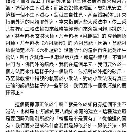
推敲，而才建立了所謂佛法當中三轉法輪這如來藏第八
識、這個不生不滅法；而認為說佛法裡面，您如果安立了
這樣一個不生不滅心，您就是自性見。甚至錯誤的把用來
指稱外道的阿賴耶外道，拿來指稱這些大乘法中，依三乘
菩提裡面三轉法輪如來藏唯識經典而來演說阿賴耶識的菩
薩，甚至包括 玄奘大師，乃至包括《碧巖錄》的 克勤圜悟
祖師，乃至包括《六祖壇經》的 六祖慧能。因為，慧能祖
師很清楚地在《六祖壇經》說他所悟的這個自性能夠出生
萬法，叫作含藏識──也就是第八識。那這些錯誤，不管是
佛門內、佛門外的錯誤，我們在這個單元，我們要依於一
個方法而來作這樣子的一個破斥，包括對於外道的破斥，
乃至佛教當中錯誤的執著於小乘法，對於小乘法沒有真正
正確的認識這樣子的一些邪說，我們要作一個很清楚的簡
擇邪正。
這個簡擇邪正依於什麼？就是依於如何有這個不生不
滅法，也就是 佛所說的第八識如來藏的建立。這種建立還
是要回歸到剛剛所說的「輪迴是不是實有」？從輪迴的實
有，我們要來證成為什麼我們是歸依於佛、歸依於法、歸