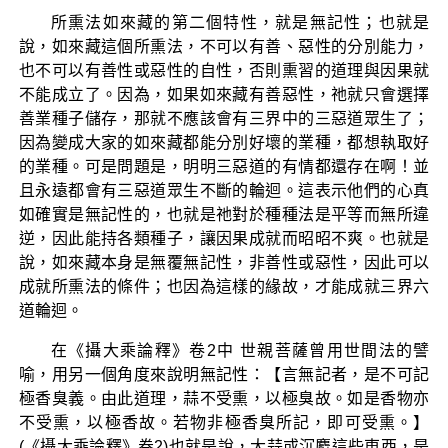
所熏法如來藏的第二個特性，就是無記性；也就是
說，如來藏這個所熏法，不可以有善、惡性的分別能力，
也不可以有善性或惡性的自性，否則熏習的道理與因果就
不能成立了。因為，如果如來藏有善惡性，祂就只會選擇
善業種子儲存，那就不應該會有三界中的三惡道眾生了；
因為變成大家的如來藏都能分別好壞的業種，都想執取好
的業種。可是問題是，明明三惡道的有情都還存在啊！並
且永遠都會有三惡道眾生不斷的輪迴。這表示他們的心真
如確實是無記性的，也就是祂對於種種法是平等而無所違
逆，因此能持各類種子，讓因果成就而昭昭不爽。也就是
說，如來藏本身是無覆無記性，非善性或惡性，因此可以
成就所熏法的條件；也因為這樣的緣故，才能成就三界六
道輪迴。
在《攝大乘論釋》卷2中 世親菩薩曾用世間法的譬
喻，用另一個角度來說明無記性：【言無記者，是不可記
極香臭義。由此道理，蒜不受熏，以極臭故。如是香物亦
不受熏，以極香故。若物非極香臭所記，即可受熏。】
(《攝大乘論釋》卷2)也就是說，大蒜或沉麝這些東西，是