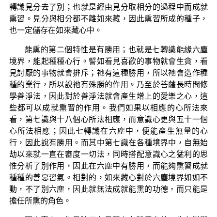
轉識見分去了別；也就是經由見分取相分的過程中而成就
熏習。見分與相分都不離如來藏，因此熏習所成的種子，
也一定儲存在如來藏心中。
能熏的第二個特性是有勝用；也就是七轉識能緣六塵
境界，能起種種心行。譬如看見喜歡的事物就會生貪，看
見討厭的事物就會排斥；祂有這種勝用，所以祂會造作種
種的業行，所以說祂有殊勝的作用。乃至於菩薩長時間修
學善淨法，因此對於善淨法就會產生增上的愛樂之心，這
些都可以成就熏習的作用。我們如果以相應的心所法來
看，第七識與十八個心所法相應，而意識心更與五十一個
心所法相應；因此七轉識在六塵中，便能產生無量的心
行，因此說有勝用。而其中第七識在各種境界中，自無始
劫以來就一直在審度一切法，同時搭配意識心之猛利的思
惟分析了別作用，因此在六塵中有勝用，而能夠熏習成就
種種的善惡習氣。相對的，如來藏心對於六塵境界如如不
動，不了別六塵，因此就無法成就能熏的功德，而只能是
擔任所熏的角色。