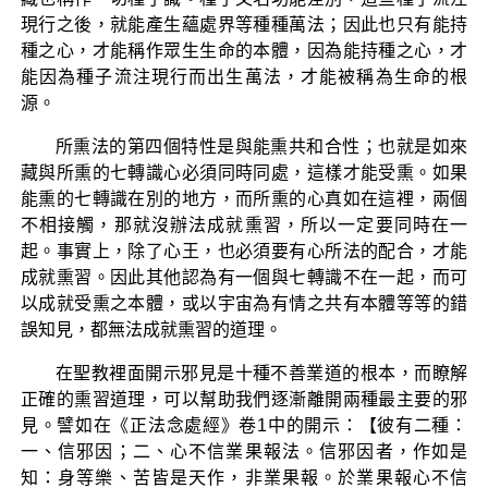
現行之後，就能產生蘊處界等種種萬法；因此也只有能持
種之心，才能稱作眾生生命的本體，因為能持種之心，才
能因為種子流注現行而出生萬法，才能被稱為生命的根
源。
所熏法的第四個特性是與能熏共和合性；也就是如來
藏與所熏的七轉識心必須同時同處，這樣才能受熏。如果
能熏的七轉識在別的地方，而所熏的心真如在這裡，兩個
不相接觸，那就沒辦法成就熏習，所以一定要同時在一
起。事實上，除了心王，也必須要有心所法的配合，才能
成就熏習。因此其他認為有一個與七轉識不在一起，而可
以成就受熏之本體，或以宇宙為有情之共有本體等等的錯
誤知見，都無法成就熏習的道理。
在聖教裡面開示邪見是十種不善業道的根本，而瞭解
正確的熏習道理，可以幫助我們逐漸離開兩種最主要的邪
見。譬如在《正法念處經》卷1中的開示：【彼有二種：
一、信邪因；二、心不信業果報法。信邪因者，作如是
知：身等樂、苦皆是天作，非業果報。於業果報心不信