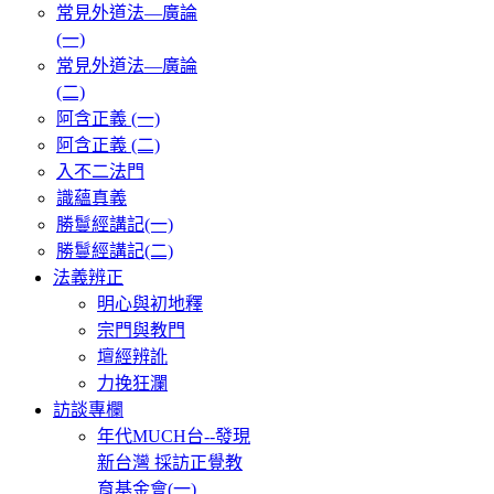
常見外道法—廣論
(一)
常見外道法—廣論
(二)
阿含正義 (一)
阿含正義 (二)
入不二法門
識蘊真義
勝鬘經講記(一)
勝鬘經講記(二)
法義辨正
明心與初地釋
宗門與教門
壇經辨訛
力挽狂瀾
訪談專欄
年代MUCH台--發現
新台灣 採訪正覺教
育基金會(一)