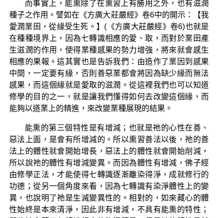
而事實上，能熏除了在熏習上有勝用之外，也有滋潤
種子之作用。譬如在《方廣大莊嚴經》卷6中的開示：【我
愛潤業田，從緣受生死。】(《方廣大莊嚴經》卷6)也就是
在種種境界上，因為七轉識相應的愛、取，而對於業田產
生滋潤的作用，使得業種感果的勢力增強，將來就會感生
相應的果報。這其實也是告訴我們：由造作了業因到感果
中間，一定要有緣，否則善惡業都會將因為缺少緣而無法
感果，而這個緣就是愛取的滋潤。從這裡我們也可以知道
修學的目的之一，就是讓我們懂得如何去改變這個緣，而
能夠以道業上的精進，來改變業種展現的結果。
能熏的第三個特性是有增減；也就是祂的心性在善、
惡法上面，是會有所增減的。所以熏習善法以後，祂的善
法上的體性就會開始增長，惡法上的體性就會開始削減，
所以說祂的體性有增減變異。而因為體性有增減，佛子經
由修學正法，才能使得七轉識逐漸離染得淨，成就修行的
功德；從另一個角度來看，因為七轉識有染淨體性上的變
異，也說明了祂是生滅變異性的。相對的，如來藏心的體
性始終是本來清淨，因此非有增減，不具有能熏的特性；