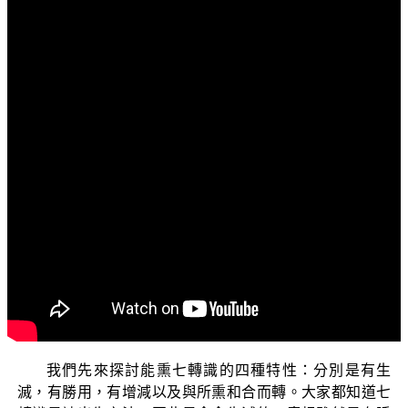
文字内容
各位菩薩：
阿彌陀佛！
歡迎大家收看「三乘菩提之入門起信」節目。今天我
們要跟諸位菩薩一起來探討 平實導師在《起信論講記》第
三輯中，有關「能熏與所熏的四種特性」之法義。我們要
瞭解能熏的七轉識與所熏的如來藏，必須各有四種特性，
才能互相配合而成就熏習的作用；經由瞭解這個道理，不
僅讓我們知道自己有一個不生滅的持種心，而且也會更注
意自己能熏的七轉識之身口意行。因為所熏的持種心如來
藏，祂就像一個倉庫一樣，專門負責收藏，而且是不會簡
擇地收藏一切熏習進來的善惡染淨種子。
我們先來探討能熏七轉識的四種特性：分別是有生
滅，有勝用，有增減以及與所熏和合而轉。大家都知道七