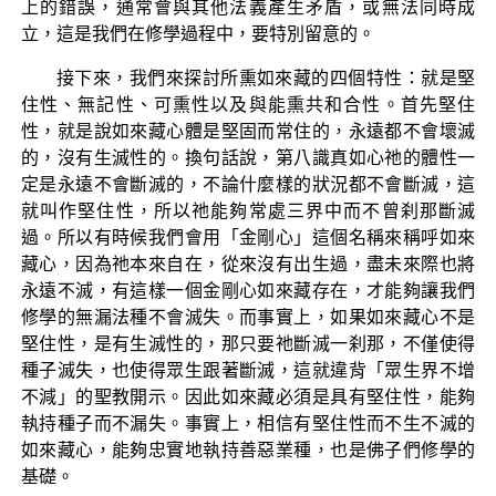
上的錯誤，通常會與其他法義產生矛盾，或無法同時成
立，這是我們在修學過程中，要特別留意的。
接下來，我們來探討所熏如來藏的四個特性：就是堅
住性、無記性、可熏性以及與能熏共和合性。首先堅住
性，就是說如來藏心體是堅固而常住的，永遠都不會壞滅
的，沒有生滅性的。換句話說，第八識真如心祂的體性一
定是永遠不會斷滅的，不論什麼樣的狀況都不會斷滅，這
就叫作堅住性，所以祂能夠常處三界中而不曾刹那斷滅
過。所以有時候我們會用「金剛心」這個名稱來稱呼如來
藏心，因為祂本來自在，從來沒有出生過，盡未來際也將
永遠不滅，有這樣一個金剛心如來藏存在，才能夠讓我們
修學的無漏法種不會滅失。而事實上，如果如來藏心不是
堅住性，是有生滅性的，那只要祂斷滅一刹那，不僅使得
種子滅失，也使得眾生跟著斷滅，這就違背「眾生界不增
不減」的聖教開示。因此如來藏必須是具有堅住性，能夠
執持種子而不漏失。事實上，相信有堅住性而不生不滅的
如來藏心，能夠忠實地執持善惡業種，也是佛子們修學的
基礎。