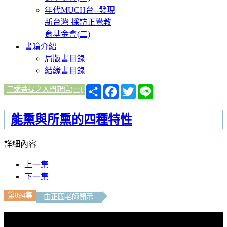
年代MUCH台--發現
新台灣 採訪正覺教
育基金會(二)
書籍介紹
局版書目錄
結緣書目錄
分
Facebook
Twitter
Line
三乘菩提之入門起信(一)
享
能熏與所熏的四種特性
詳細內容
上一集
下一集
第094集
由正國老師開示