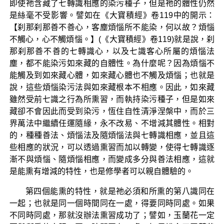
即使祂含藏了七轉識相應的染污種子，但是祂的體性仍然
是絲毫不受影響。譬如在《大寶積經》卷119中的開示：
【刹那刹那善不善心，客塵煩惱所不能染，何以故？煩惱
不觸心，心不觸煩惱。】(《大寶積經》卷119)就是說，刹
那刹那善不善的七轉識心，以及七識客心所屬的煩惱法
塵，都不能染污如來藏的自體性。為什麼呢？因為煩惱不
能觸及到如來藏心體，如來藏心體也不觸及煩惱；也就是
說，這些煩惱染污法與如來藏根本不相應。因此，如來藏
雖然受前七識之行為所熏習，而執持染污種子，但是如來
藏卻不會因此而受到染污，恆住自性清淨涅槃中，而於三
界萬法中繼續任運隨緣，永不改易、不增減其體性。相對
的，種種善法、煩惱法及隨煩惱法與七轉識相應，並且這
些相應的狀況，可以透過熏習而加以轉變，使得七轉識逐
漸不與煩惱、隨煩惱相應，而變成多分與善法相應，這就
是能熏有增減的特性，也是修學者可以親自體驗的。
第四個能熏的特性，就是祂必須和所熏的第八識同在
一起；也就是同一個時間同在一處，得要同時同處。如果
不同時同處，那就沒辦法熏習成功了；譬如，玉蘭花一定