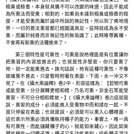
極臭或極香，本身就具備不可以改變的味道，因此不能成
為所熏法而受熏；相對的，如果尚未達到極臭或極香的程
度，才能受熏而屬於論中所說的無記性。所以到了佛地境
界，一切的善法熏習都已經圓滿具足，這時就成為永不受
熏，而屬於純善而非無記性的無垢識了；此時唯帶舊種，
不會再有新熏的法種進來了。
第三個特性是可熏性，可熏是說祂裡面是有位置讓你
把熏習的內容放進去的；也就是性非堅密，你只要熏了
祂，就一定能熏進去。換句話說，祂有這種可熏性，不像
玻璃熏不進去，只是暫時附著在表面，下雨，水一沖又不
見了。在《攝大乘論釋》卷2中，形容這樣為：【若物可熏
或能受熏，分分展轉更相和糅，乃名可熏。非金石等能受
熏習，不可分分相和糅故。】(《攝大乘論釋》卷2)這就是
說，熏習的成分，必須能進入受熏物中而和揉在一起，不
是只停留在表面；也就是說，必須是可以熏入心體裡面，
這也表示所熏必須具備執持種子的能力。事實上，唯一具
有可熏性，而能儲藏種子的心，就是如來藏心，因此如來
藏也稱作一切種子識。種子又名功能差別，這些種子流注