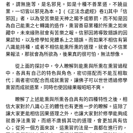
者，謂無施等，是名邪見。如是十種不善業道，不饒益
業，一切皆以邪見為本。】(《正法念處經》卷1)其中「信
邪因」者，以為受苦樂是天神之賜予或懲罰，而不知是因
為自己能熏之七轉識的造作，熏習善惡業種於所熏之如來
藏中，未來緣熟就會有苦樂之報。信邪因將導致錯誤的因
果認知，以及修學知見體系上之錯誤。而如果不相信有第
八識能持種，或者不相信能熏所熏的道理，就會心不信業
果報法，那就會為所欲為，後果真的很可怕，無法想像。
從上面的探討中，令人瞭解到能熏與所熏在熏習過程
中，各具有自己的特色與角色，密切搭配而不能互相取
代；兩者密切配合而成就熏習，讓佛子可以世世透過修學
熏習而成就道業，同時也使因緣果報昭昭不爽。
瞭解了上述能熏與所熏各自具有的四種特性之後，相
信大家對於八識心王的體性也有更進一步的瞭解。這除了
讓大家更能相信因果道理之外，也讓大家對於修學能夠成
就善淨法熏習，而絕不唐捐其功的道理，會更加具有信
心；從另一個方面來說，這熏習的法是一直都在進行的，