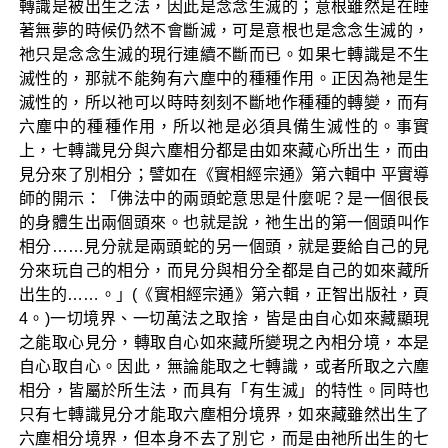
轉識是被出生之法，因此是念念生滅的；意根雖然是在睡
著無夢的時候仍然不會斷滅，可是意根也是念念生滅的，
祂只是念念生滅的現行連續不斷而已。如果七轉識是不生
滅性的，那就不能夠有六塵中的種種作用。正因為祂是生
滅性的，所以祂可以時時刻刻不斷地作種種的轉變，而有
六塵中的種種作用，所以祂是必須具備生滅性的。事實
上，七轉識見分與六塵相分都是由如來藏心所出生，而由
見分來了別相分；譬如在《實相經宗通》第六輯中 平實導
師的開示：「佛法中的兩頭蛇意思是什麼呢？是一個很長
的身體生出兩個頭來。也就是說，祂生出的第一個頭叫作
相分……見分就是兩頭蛇的另一個頭，就是要給自己的見
分來玩自己的相分，而見分與相分全都是自己的如來藏所
出生的……。」(《實相經宗通》第六輯，正智出版社，頁
4。)一切境界、一切萬法之取捨，皆是由自心如來藏顯現
之能取心見分，轉取自心如來藏所變現之內相分境，本是
自心取自心。因此，無論能取之七轉識，或者所取之六塵
相分，皆屬於所生法，而具有「有生滅」的特性。同時也
只有七轉識見分才能取六塵相分境界，如來藏雖然出生了
六塵相分境界，但本身不去了別它，而是由祂所出生的七