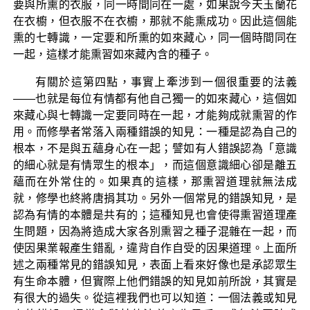
要與所熏的衣服，同一時間同在一處，如果說今天玉蘭花
在衣櫥，但衣服不在衣櫥，那就不能熏成功。因此這個能
熏的七轉識，一定要和所熏的如來藏心，同一個時間同在
一起，這樣才能熏習如來藏內含的種子。
有關於這第四點，事實上牽涉到一個很重要的法義
——也就是每位有情都有他自己獨一的如來藏心，這個如
來藏心與七轉識一定要同時在一起，才能夠成就熏習的作
用。而修學者常落入兩種錯誤的知見：一種是認為自己的
根本，不是與五蘊身心在一起；譬如有人錯誤認為「意識
的細心就是有情眾生的根本」，而這個意識細心卻是離五
蘊而在外常住的。如果真的這樣，那熏習道理就無法成
就，修學也終將唐捐其功。另外一個常見的錯誤知見，是
認為有情的本體是共有的；這種知見也會使得熏習道理產
生問題，因為將造成大家各別熏習之種子混雜在一起，而
使因果業報產生錯亂，違背自作自受的因果道理。上面所
述之兩種常見的錯誤知見，表面上看來好像也是承認眾生
有生命本體，但實際上他們錯誤的知見如前所說，其實是
有很大的過失。從這裡我們也可以知道：一個法義或知見