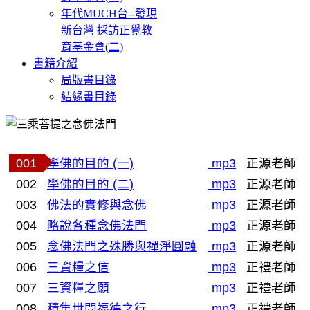
年代MUCH台--發現
新台灣 採訪正覺教
育基金會(二)
書籍介紹
局版書目錄
結緣書目錄
001
學佛的目的 (一)
mp3
正源老師
002
學佛的目的 (二)
mp3
正源老師
003
佛法的實修與念佛
mp3
正源老師
004
略說各種念佛法門
mp3
正源老師
005
念佛法門之殊勝與禪淨圓融
mp3
正源老師
006
三資糧之信
mp3
正禮老師
007
三資糧之願
mp3
正禮老師
008
積集世間福德之行
mp3
正禮老師