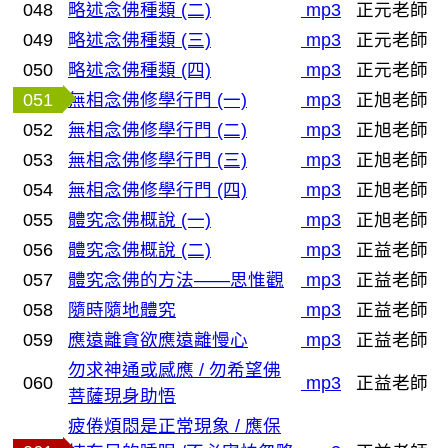
048
略述念佛種類 (二)
mp3
正元老師
049
略述念佛種類 (三)
mp3
正元老師
050
略述念佛種類 (四)
mp3
正元老師
051
無相念佛修學行門 (一)
mp3
正旭老師
052
無相念佛修學行門 (二)
mp3
正旭老師
053
無相念佛修學行門 (三)
mp3
正旭老師
054
無相念佛修學行門 (四)
mp3
正旭老師
055
體究念佛概說 (一)
mp3
正旭老師
056
體究念佛概說 (二)
mp3
正益老師
057
體究念佛的方法——思惟觀
mp3
正益老師
058
隨時隨地體究
mp3
正益老師
059
應遠離貪欲應遠離慢心
mp3
正益老師
勿求神通或感應 / 勿希望佛
060
mp3
正益老師
菩薩現身助悟
疲倦煩悶是正常現象 / 應保