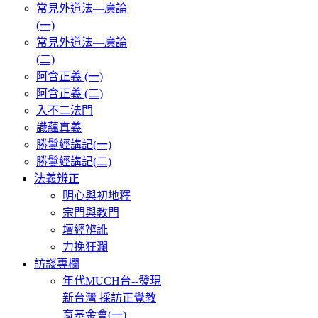
常見外道法—廣論
(一)
常見外道法—廣論
(二)
阿含正義 (一)
阿含正義 (二)
入不二法門
識蘊真義
勝鬘經講記(一)
勝鬘經講記(二)
法義辨正
明心與初地釋
宗門與教門
壇經辨訛
力挽狂瀾
訪談專欄
年代MUCH台--發現
新台灣 採訪正覺教
育基金會(一)