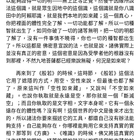
以能夠證得一切的明——無上正等正覺。然後十因緣所說
法這個識，就是眾生因地中的這個識，這個識就是你八識
田中的阿賴耶識，就是我們本地的如來藏；這一個真心，
你把裡面的體性完全了解、一切功能都了解，所以一切種
智就出生了，如同你破了一切的諸等無明，把一切的明都
了解了，沒有一件事情不曉得，你也一切的種智都出生
了。所以這都是 佛密意宣說的法，也就是說，諸佛實際上
並沒有真正的密意，這個密意是因為受學者他的根器沒有
到那裡，不然九地菩薩都已經樂說無礙，何況是如來呢？
再來到了《般若》的時候，這時節，《般若》這個法
它用了遮隱的方式，用空、空性來說，但最後也都了解
了，原來這叫作「空性如來藏」，又說叫「不空如來
藏」。也說你執取就是永遠是空，那你就是一個「斷滅
空」；而且你執取的是文字相，文字本身呢，它有一個永
遠存在的體性嗎？沒有啊！這個世界的中文是後來才出生
的，所以諸法你要來描述它的工具，都還自己沒有辦法能
夠支持，自己能夠存在，你哪裡能夠用它來支持真實的實
相？那等到《方廣》、《唯識》的時候，佛又將這真實的