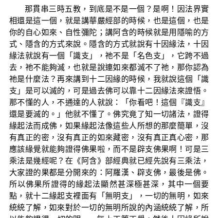
那貫串三時五教，到底是不是一個？是啊！因法界實
相還是這一個，就是講華嚴經部的時候，也是這個，也是
你的自心如來、自性彌陀；講阿含的時候就是用隱喻的方
式、隱含的方式來說。隱含的方式就說有十因緣法，十因
緣法就說有一個「識支」，祂不是「名色支」，它跨不過
去，祂不能夠滅，也就是說連如來都滅不了祂，那你認為
祂是什麼法？再來講到十二因緣的時候，我就說這個「識
支」是可以滅的，可是過去佛可以靠十二因緣法來證悟。
那不懂的人，不通達的人就說：「你看吧！這個『識支』
還是要滅的。」他就不懂了。佛究竟了知一切諸法，證得
緣起法而成佛，如果緣起法像這些人所想的那麼簡單，沒
有真正的密，沒有真正的如來藏密，沒有真正真心密，那
應該緣覺就能夠證得佛果啦，而不是辟支佛果啊！可是三
乘法是幾經呢？在《阿含》部經典就已經先說有三乘法，
大家證的果都是分開來的：阿羅漢、辟支佛，最後是佛。
所以佛果所證得的緣起法顯然甚深極甚深，其中一個要
點，就十二緣起支裡面有「無明支」，一切的無明，如來
統統了解，如來對於一切的無明所說的內涵統統了解，所