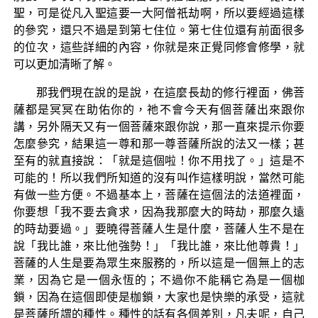
聖，可是從凡入聖這要一大阿僧祇劫啊，所以要經過這樣
的參究，還只不過是到第七住位。第七住位還有前面很多
的位次，這些詳細的內容，你就是來正覺同修會修學，就
可以更加清晰了解。
那我們現在說的是說，在這麼長劫的修行裡面，佛菩
薩都是冥冥在助佑你的，祂不會今天有個菩薩出來跟你
講，另外隔天又有一個菩薩來跟你說，那一直來提示你要
怎麼參究，結果這一尊和那一尊菩薩所說的法又一樣；甚
至有的就直接說：「就是這個啦！你不用找了。」這是不
可能的！所以我們所知道的沒有叫作這樣明說，當然可能
有做一些方便。不過基本上，菩薩在這個法的法道裡面，
你要想「我不要去貪求，因為我那麼大的時劫，那麼久遠
的時劫要過。」要曉得菩薩人生是什麼，菩薩人生不是在
說「我比誰，來比他強勢！」「我比誰，來比他尊貴！」
菩薩的人生是要為眾生來服務的，所以這是一個無上的志
業，因為它是一個永恆的；不過你不能稱它為是一個枷
鎖，因為在這個即使是枷鎖，大家也是快樂的承受，這就
是菩薩所謂的種性。種性的話有各個差別，凡夫呢，自己