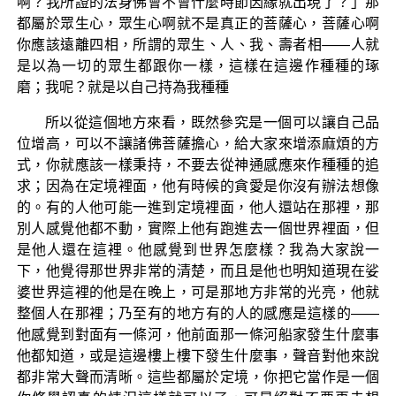
啊？我所證的法身佛會不會什麼時節因緣就出現了？」那
都屬於眾生心，眾生心啊就不是真正的菩薩心，菩薩心啊
你應該遠離四相，所謂的眾生、人、我、壽者相——人就
是以為一切的眾生都跟你一樣，這樣在這邊作種種的琢
磨；我呢？就是以自己持為我種種
所以從這個地方來看，既然參究是一個可以讓自己品
位增高，可以不讓諸佛菩薩擔心，給大家來增添麻煩的方
式，你就應該一樣秉持，不要去從神通感應來作種種的追
求；因為在定境裡面，他有時候的貪愛是你沒有辦法想像
的。有的人他可能一進到定境裡面，他人還站在那裡，那
別人感覺他都不動，實際上他有跑進去一個世界裡面，但
是他人還在這裡。他感覺到世界怎麼樣？我為大家說一
下，他覺得那世界非常的清楚，而且是他也明知道現在娑
婆世界這裡的他是在晚上，可是那地方非常的光亮，他就
整個人在那裡；乃至有的地方有的人的感應是這樣的——
他感覺到對面有一條河，他前面那一條河船家發生什麼事
他都知道，或是這邊樓上樓下發生什麼事，聲音對他來說
都非常大聲而清晰。這些都屬於定境，你把它當作是一個