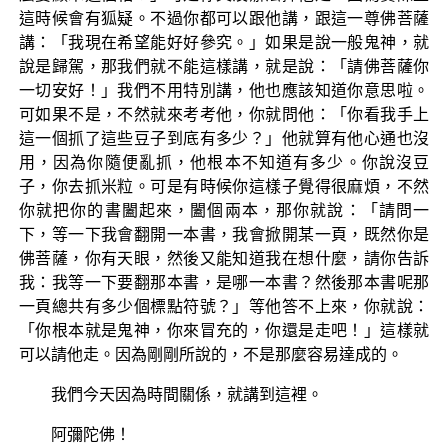
這時候會有狐疑。不過你都可以跟他講，跟這一尊佛菩薩
講：「我現在希望能好好參究。」如果是說一般鬼神，就
說是歸駕，那我們就不能這樣講，就是說：「請佛菩薩你
一切安好！」我們不用特別講，他也應該知道你意思啦。
可如果不是，不然就來考考他，你就問他：「你看我手上
這一個抓了這些豆子到底有多少？」他就算有他心通也沒
用，因為你隨便亂抓，他根本不知道有多少。你說沒豆
子，你去抓米粒。可是有時候你這樣子覺得很麻煩，不然
你就把你的書闔起來，闔個兩本，那你就說：「請問一
下，等一下我會翻開一本書，我會掀開某一頁，既然你是
佛菩薩，你有天眼，然後又能知道我在想什麼，請你告訴
我：我等一下要翻那本書，是哪一本書？然後那本書呢那
一頁總共有多少個標點符號？」等他答不上來，你就說：
「你根本就是鬼神，你來冒充的，你還是走吧！」這樣就
可以請他走。因為剛剛所說的，不是那麼容易達成的。
我們今天因為時間關係，就講到這裡。
阿彌陀佛！