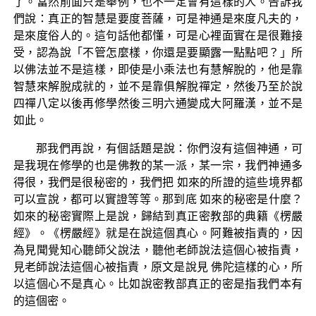
了。當然前面只是舉例，也不一定會有這樣的人。告訴我
們說：真正的智慧是要度菩薩，可是神通是來度凡夫的，
是來度俗人的。這句話他都懂，可是心裡面實在是很難接
受，認為說「不管怎麼樣，你還是要顯露一點點吧？」所
以佛法並不是這樣，即使是小乘法也有慧解脫的，他是靠
智慧來解脫成就的，並不是靠俱解脫禪定，然後乃至於說
四禪八定以後再修學然後三明六通變成大阿羅漢，並不是
如此。
那我們再說，有個話題是說：你們沒有這個神通，可
是我現在修學的也是佛教的某一派，某一宗，我們神通多
得很，我們是很秘密的，我們把 如來的所證的這些境界都
可以宣說，都可以實證等等。那到底 如來的秘密是什麼？
如來的秘密實際上是說，歸結到真正密教部的典籍《楞嚴
經》。《楞嚴經》就是在說這個真心。阿難被指責的，因
為見聞覺知心聽師父說法，聽他老師說法這個心被指責，
見老師說法這個心被指責，原文是說見 佛陀這樣的心，所
以這個心不是真心。比如說密教部真正的密是指我們本有
的這個密。