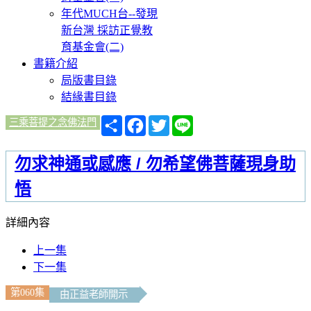
年代MUCH台--發現
新台灣 採訪正覺教
育基金會(二)
書籍介紹
局版書目錄
結緣書目錄
分
Facebook
Twitter
Line
三乘菩提之念佛法門
享
勿求神通或感應 / 勿希望佛菩薩現身助
悟
詳細內容
上一集
下一集
第060集
由正益老師開示