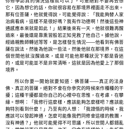
你修學認真的情況這樣就可以了，可是絕對不要再去想
它，因為想它的話，你就很容易在那境界裡面走不出來。
那有位菩薩，他就覺得說，可能覺得說：「我能夠替人家
治病看病，這樣不是很好嗎？我有作功德啊！然後這些神
通感應本來就是如此！」結果後來有一天，他就很難再醒
過來，最後還是靠熏習般若正知見救了他自己。據他說，
經過親教師轉述等等，是怎樣發生情況——他看到有佛菩
薩在說法，然後為他說一些法，然後他就在那境界，在這
個世間他就沒醒過來，或是可能他那種狀況下都是昏迷
的，或是可能並不是非常清晰，這就是因為他愛上了那個
境界。
所以你要一開始就要知道：佛菩薩——真正的法身
佛、真正的菩薩，絕對不會在你參究的時候來作種種的干
擾；這種干擾都是你自己的心裡中在思惟，在考慮，在攀
緣。想啊：「我修行這麼樣，應該能夠怎麼樣吧？應該能
夠特別看到什麼！」乃至有的人想：「我證悟的時候，我
應該可以發起神通，怎麼可能像我們同修會這樣的教團，
沒有神通？」他就可能覺得不可思議，所以世間人都錯亂