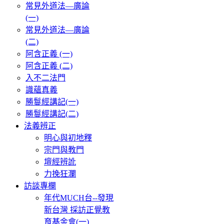
常見外道法—廣論
(一)
常見外道法—廣論
(二)
阿含正義 (一)
阿含正義 (二)
入不二法門
識蘊真義
勝鬘經講記(一)
勝鬘經講記(二)
法義辨正
明心與初地釋
宗門與教門
壇經辨訛
力挽狂瀾
訪談專欄
年代MUCH台--發現
新台灣 採訪正覺教
育基金會(一)