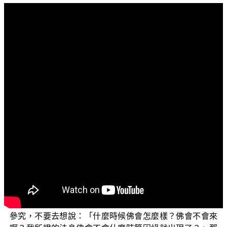
文字內容
各位菩薩:阿彌陀佛！
我們今天接下來講的科目是「不要希求神通及感
應」。
我想這個地方呢因為以前有些大德，他在念佛的時
候，在持名念佛有說，一定要見佛，見佛，見佛，可是你
要去想《金剛經》已經說「不可以身相得見如來」（《金
剛般若波羅蜜經》卷一），所以你應該去找真正的法身
佛，真正的法身佛是你自性所本有的，那你就不需要再執
取這一個說有神通，有感應。因為有光，有影，有種種
的，這些奇特的變化很容易使你落到境界裡面。你應該秉
持念佛人一貫的老老實實念佛，老老實實憶佛，老老實實
參究，不要去想說：「什麼時候佛會怎麼樣？佛會不會來