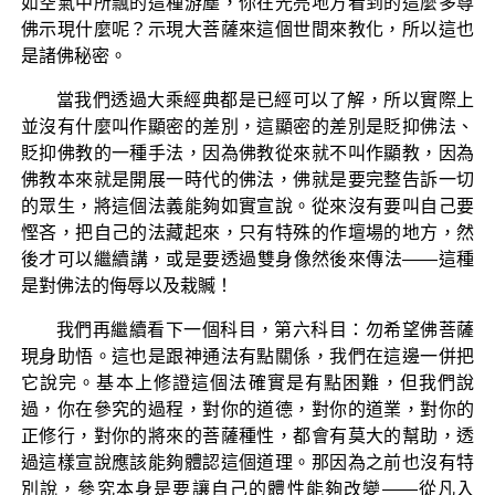
如空氣中所飄的這種游塵，你在光亮地方看到的這麼多尊
佛示現什麼呢？示現大菩薩來這個世間來教化，所以這也
是諸佛秘密。
當我們透過大乘經典都是已經可以了解，所以實際上
並沒有什麼叫作顯密的差別，這顯密的差別是貶抑佛法、
貶抑佛教的一種手法，因為佛教從來就不叫作顯教，因為
佛教本來就是開展一時代的佛法，佛就是要完整告訴一切
的眾生，將這個法義能夠如實宣說。從來沒有要叫自己要
慳吝，把自己的法藏起來，只有特殊的作壇場的地方，然
後才可以繼續講，或是要透過雙身像然後來傳法——這種
是對佛法的侮辱以及栽贓！
我們再繼續看下一個科目，第六科目：勿希望佛菩薩
現身助悟。這也是跟神通法有點關係，我們在這邊一併把
它說完。基本上修證這個法確實是有點困難，但我們說
過，你在參究的過程，對你的道德，對你的道業，對你的
正修行，對你的將來的菩薩種性，都會有莫大的幫助，透
過這樣宣說應該能夠體認這個道理。那因為之前也沒有特
別說，參究本身是要讓自己的體性能夠改變——從凡入