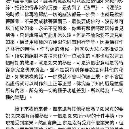
法作諸等的顯說，諸等的顯說就可以說把這個如來藏的妙
諦，把祂說得非常的清楚，最後到了《法華》、《涅槃》
的時候，佛再將歸結一切的諸法都是一佛乘。也就是說佛
菩薩乘，不是要成就菩薩而已，最後要成佛的，沒有誰可
以自絕於如來，永遠不見如來，你總有那個時節因緣會見
到佛，只是說時劫可能非常久遠。但是不論你要不要見到
如來，佛會用種種的方便跟你同事利行等等，因為佛在作
菩薩行的時候，作菩薩的時候，祂就以大悲心來攝受眾
生，所以祂絕對不會捨棄任何一位眾生的。那也就說這五
個時期的教法，就是如來的秘密，可是這個密意就是等待
從參究念佛來發起，並不是說特別你要說還有其他的秘
密，如果這樣的話，一佛乘就不會叫作無上乘，佛不會因
為證得就可以叫作無上正等正覺，佛究竟了知的還是這個
所有內容，所有的一切的種子功能差別，所以稱為「一切
種的智慧」。
接下來我們來看，如來還有其他秘密嗎？如果真的要
說 如來還有兩種秘密。一個是 如來所示現的十件事情，示
現祂受到業果。然而實際上 佛是沒有受到什麼業果的，但