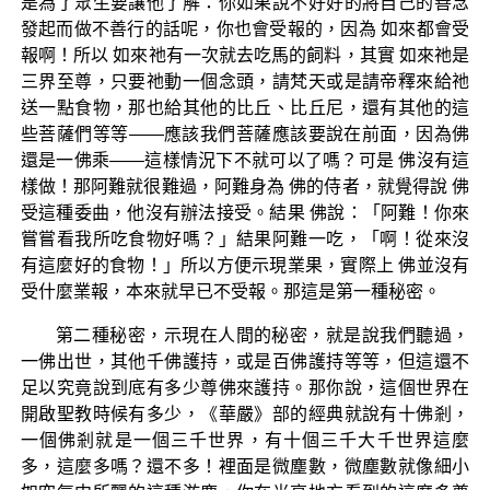
是為了眾生要讓他了解：你如果說不好好的將自己的善念
發起而做不善行的話呢，你也會受報的，因為 如來都會受
報啊！所以 如來祂有一次就去吃馬的飼料，其實 如來祂是
三界至尊，只要祂動一個念頭，請梵天或是請帝釋來給祂
送一點食物，那也給其他的比丘、比丘尼，還有其他的這
些菩薩們等等——應該我們菩薩應該要說在前面，因為佛
還是一佛乘——這樣情況下不就可以了嗎？可是 佛沒有這
樣做！那阿難就很難過，阿難身為 佛的侍者，就覺得說 佛
受這種委曲，他沒有辦法接受。結果 佛說：「阿難！你來
嘗嘗看我所吃食物好嗎？」結果阿難一吃，「啊！從來沒
有這麼好的食物！」所以方便示現業果，實際上 佛並沒有
受什麼業報，本來就早已不受報。那這是第一種秘密。
第二種秘密，示現在人間的秘密，就是說我們聽過，
一佛出世，其他千佛護持，或是百佛護持等等，但這還不
足以究竟說到底有多少尊佛來護持。那你說，這個世界在
開啟聖教時候有多少，《華嚴》部的經典就說有十佛剎，
一個佛剎就是一個三千世界，有十個三千大千世界這麼
多，這麼多嗎？還不多！裡面是微塵數，微塵數就像細小