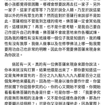
養小孩都覺得很困難，哪裡會想要說再去扛一家子、另外
一家子、這家子或等等？乃至於說全人類，乃至於說這星
球以外的所有眾生的業？然而這對於菩薩行來說卻不是如
此，菩薩相信不管我到怎樣的境地，佛菩薩一定會冥佑我
的，這樣就夠了！再苦，也不是什麼考驗，是我自己要自
己作提升自己的準備，佛菩薩不會故意地來作各種試煉，
因為我的種性有沒有抵達哪一個位子我是知道的，我的種
性有沒有敦厚，我做人做事以及在修學佛法上哪一點我需
要用功自己也非常的明瞭，因此你不需要佛菩薩來現身來
為你說法。
倘若有一天，真的有一位佛菩薩來現身來跟你說法，
你本來就沒有打算，結果他還是出來了，那你要知道這一
定是鬼神來冒充的，百分之九九點九九九九都是百分之這
個鬼神他來擾亂的。因為他一現身以後你要作什麼，你當
然就擱下你這個參究的心，你的心又開始不安穩，你開始
看看看佛菩薩的色身是什麼。可是你想一想：「我要參究
的是無形無相的法身佛，又不是你這樣色身的佛，那為什
麼要顯示這個相？」可是你又沒辦法攆他走，因為實際上