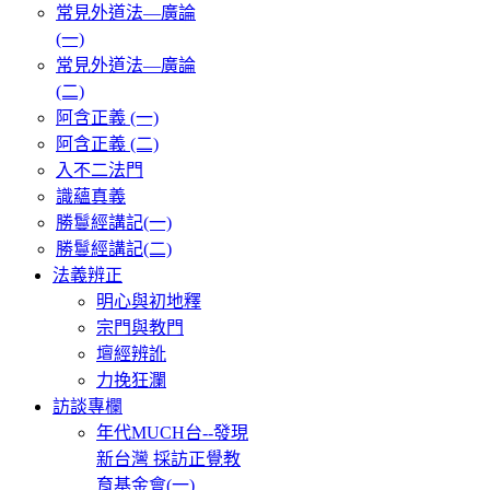
常見外道法—廣論
(一)
常見外道法—廣論
(二)
阿含正義 (一)
阿含正義 (二)
入不二法門
識蘊真義
勝鬘經講記(一)
勝鬘經講記(二)
法義辨正
明心與初地釋
宗門與教門
壇經辨訛
力挽狂瀾
訪談專欄
年代MUCH台--發現
新台灣 採訪正覺教
育基金會(一)