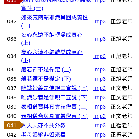
031
(四) / 如來藏阿賴耶識具圓成
mp3
正源老師
實性 (一)
如來藏阿賴耶識具圓成實性
032
mp3
正源老師
(二)
妄心永遠不能轉變成真心
033
mp3
正旭老師
(上)
妄心永遠不能轉變成真心
034
mp3
正旭老師
(下)
035
般若禪不是禪定 (上)
mp3
正旭老師
036
般若禪不是禪定 (下)
mp3
正旭老師
037
唯識妙義是佛親口宣說 (上)
mp3
正文老師
038
唯識妙義是佛親口宣說 (下)
mp3
正文老師
039
表相僧寶與真實義僧寶 (上)
mp3
正文老師
040
表相僧寶與真實義僧寶 (下)
mp3
正文老師
041
人天乘亦不共外教
mp3
正禮老師
042
老母娘絕非如來藏
mp3
正禮老師