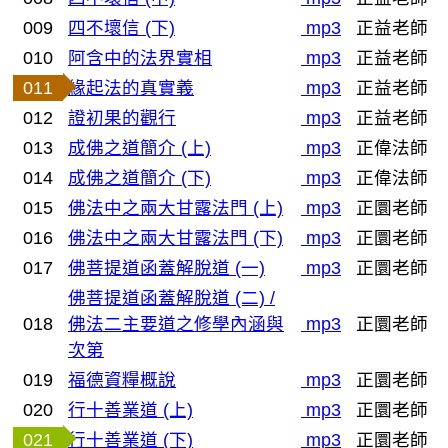
009
四不壞信 (下)
mp3
正益老師
010
阿含中的法界實相
mp3
正益老師
011
緣起法的真實義
mp3
正益老師
012
證初果的觀行
mp3
正益老師
013
成佛之道簡介 (上)
mp3
正偉法師
014
成佛之道簡介 (下)
mp3
正偉法師
015
佛法中之兩大甘露法門 (上)
mp3
正圜老師
016
佛法中之兩大甘露法門 (下)
mp3
正圜老師
017
佛菩提道函蓋解脫道 (一)
mp3
正圜老師
佛菩提道函蓋解脫道 (二) /
018
佛法二主要道之修學內涵與
mp3
正圜老師
次第
019
福德資糧概說
mp3
正圜老師
020
行十善業道 (上)
mp3
正圜老師
021
行十善業道 (下)
mp3
正圜老師