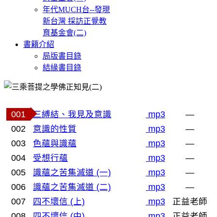
年代MUCH台--發現
新台灣 採訪正覺教
育基金會(二)
書籍介紹
局版書目錄
結緣書目錄
001
三縛結、我見及意識
mp3
—
002
意識的性質
mp3
—
003
色蘊與識蘊
mp3
—
004
受想行蘊
mp3
—
005
識蘊之苦集滅道 (一)
mp3
—
006
識蘊之苦集滅道 (二)
mp3
—
007
四不壞信 (上)
mp3
正益老師
008
四不壞信 (中)
mp3
正益老師